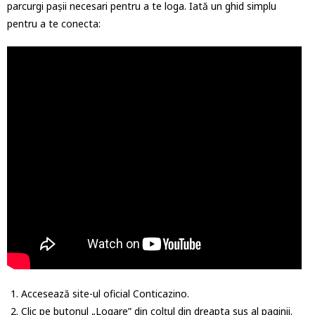
parcurgi pașii necesari pentru a te loga. Iată un ghid simplu
pentru a te conecta:
Accesează site-ul oficial Conticazino.
Clic pe butonul „Logare” din colțul din dreapta sus al paginii.