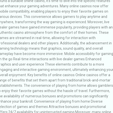
ound a suitable online casino, it’s time to dive into the specific features
hat enhance your gaming adventures. Many online casinos now offer
obile compatibility, enabling players to enjoy their favorite games on
arious devices. This convenience allows gamers to play anytime and
nywhere, transforming the way gaming is experienced. Moreover, live
ealer games have gained immense popularity, providing players with an
uthentic casino atmosphere from the comfort of their homes. These
ames are streamed in real-time, allowing for interaction with
rofessional dealers and other players. Additionally, the advancement in
aming technology means that graphics, sound quality, and overall
ameplay have become more immersive. Mobile accessibility for gamin
n the go Real-time interactions with live dealer games Enhanced
raphics and user experience These elements contribute to a more
ngaging and interactive gaming environment, ultimately enhancing you
verall enjoyment. Key benefits of online casinos Online casinos offer a
ange of benefits that set them apart from traditional brick-and-mortar
stablishments. The convenience of playing from home allows gamblers
o enjoy their favorite games without the hassle of travel. Furthermore,
he availability of numerous bonuses and promotions can significantly
nhance your bankroll. Convenience of playing from home Diverse
election of games and themes Attractive bonuses and promotional
ffers 24/7 availability for uninterrupted gaming Moreover, many online