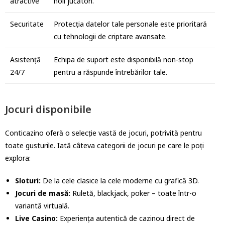
atractive
noii jucători.
Securitate
Protecția datelor tale personale este prioritară
cu tehnologii de criptare avansate.
Asistență
Echipa de suport este disponibilă non-stop
24/7
pentru a răspunde întrebărilor tale.
Jocuri disponibile
Conticazino oferă o selecție vastă de jocuri, potrivită pentru
toate gusturile. Iată câteva categorii de jocuri pe care le poți
explora:
Sloturi:
De la cele clasice la cele moderne cu grafică 3D.
Jocuri de masă:
Ruletă, blackjack, poker – toate într-o
variantă virtuală.
Live Casino:
Experiența autentică de cazinou direct de