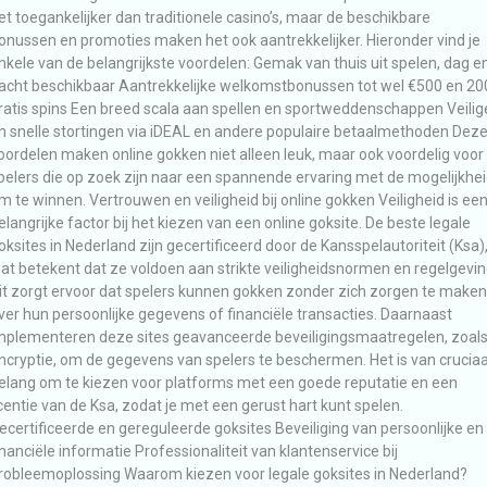
et toegankelijker dan traditionele casino’s, maar de beschikbare
onussen en promoties maken het ook aantrekkelijker. Hieronder vind je
nkele van de belangrijkste voordelen: Gemak van thuis uit spelen, dag e
acht beschikbaar Aantrekkelijke welkomstbonussen tot wel €500 en 20
ratis spins Een breed scala aan spellen en sportweddenschappen Veilig
n snelle stortingen via iDEAL en andere populaire betaalmethoden Dez
oordelen maken online gokken niet alleen leuk, maar ook voordelig voor
pelers die op zoek zijn naar een spannende ervaring met de mogelijkhe
m te winnen. Vertrouwen en veiligheid bij online gokken Veiligheid is ee
elangrijke factor bij het kiezen van een online goksite. De beste legale
oksites in Nederland zijn gecertificeerd door de Kansspelautoriteit (Ksa)
at betekent dat ze voldoen aan strikte veiligheidsnormen en regelgevin
it zorgt ervoor dat spelers kunnen gokken zonder zich zorgen te maken
ver hun persoonlijke gegevens of financiële transacties. Daarnaast
mplementeren deze sites geavanceerde beveiligingsmaatregelen, zoal
ncryptie, om de gegevens van spelers te beschermen. Het is van cruciaa
elang om te kiezen voor platforms met een goede reputatie en een
icentie van de Ksa, zodat je met een gerust hart kunt spelen.
ecertificeerde en gereguleerde goksites Beveiliging van persoonlijke en
inanciële informatie Professionaliteit van klantenservice bij
robleemoplossing Waarom kiezen voor legale goksites in Nederland?