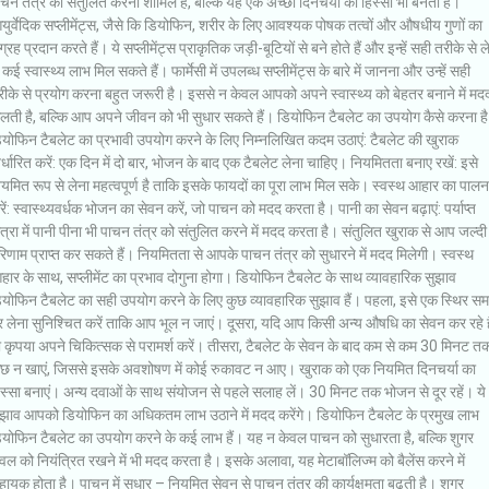
चन तंत्र को संतुलित करना शामिल है, बल्कि यह एक अच्छी दिनचर्या का हिस्सा भी बनता है।
ुर्वेदिक सप्लीमेंट्स, जैसे कि डियोफिन, शरीर के लिए आवश्यक पोषक तत्वों और औषधीय गुणों का
ग्रह प्रदान करते हैं। ये सप्लीमेंट्स प्राकृतिक जड़ी-बूटियों से बने होते हैं और इन्हें सही तरीके से ले
 कई स्वास्थ्य लाभ मिल सकते हैं। फार्मेसी में उपलब्ध सप्लीमेंट्स के बारे में जानना और उन्हें सही
ीके से प्रयोग करना बहुत जरूरी है। इससे न केवल आपको अपने स्वास्थ्य को बेहतर बनाने में मद
िलती है, बल्कि आप अपने जीवन को भी सुधार सकते हैं। डियोफिन टैबलेट का उपयोग कैसे करना है
ियोफिन टैबलेट का प्रभावी उपयोग करने के लिए निम्नलिखित कदम उठाएं: टैबलेट की खुराक
र्धारित करें: एक दिन में दो बार, भोजन के बाद एक टैबलेट लेना चाहिए। नियमितता बनाए रखें: इसे
यमित रूप से लेना महत्वपूर्ण है ताकि इसके फायदों का पूरा लाभ मिल सके। स्वस्थ आहार का पालन
ें: स्वास्थ्यवर्धक भोजन का सेवन करें, जो पाचन को मदद करता है। पानी का सेवन बढ़ाएं: पर्याप्त
त्रा में पानी पीना भी पाचन तंत्र को संतुलित करने में मदद करता है। संतुलित खुराक से आप जल्दी
िणाम प्राप्त कर सकते हैं। नियमितता से आपके पाचन तंत्र को सुधारने में मदद मिलेगी। स्वस्थ
ार के साथ, सप्लीमेंट का प्रभाव दोगुना होगा। डियोफिन टैबलेट के साथ व्यावहारिक सुझाव
ियोफिन टैबलेट का सही उपयोग करने के लिए कुछ व्यावहारिक सुझाव हैं। पहला, इसे एक स्थिर स
 लेना सुनिश्चित करें ताकि आप भूल न जाएं। दूसरा, यदि आप किसी अन्य औषधि का सेवन कर रहे है
ो कृपया अपने चिकित्सक से परामर्श करें। तीसरा, टैबलेट के सेवन के बाद कम से कम 30 मिनट त
ुछ न खाएं, जिससे इसके अवशोषण में कोई रुकावट न आए। खुराक को एक नियमित दिनचर्या का
स्सा बनाएं। अन्य दवाओं के साथ संयोजन से पहले सलाह लें। 30 मिनट तक भोजन से दूर रहें। ये
ुझाव आपको डियोफिन का अधिकतम लाभ उठाने में मदद करेंगे। डियोफिन टैबलेट के प्रमुख लाभ
ियोफिन टैबलेट का उपयोग करने के कई लाभ हैं। यह न केवल पाचन को सुधारता है, बल्कि शुगर
वल को नियंत्रित रखने में भी मदद करता है। इसके अलावा, यह मेटाबॉलिज्म को बैलेंस करने में
ायक होता है। पाचन में सुधार – नियमित सेवन से पाचन तंत्र की कार्यक्षमता बढ़ती है। शुगर