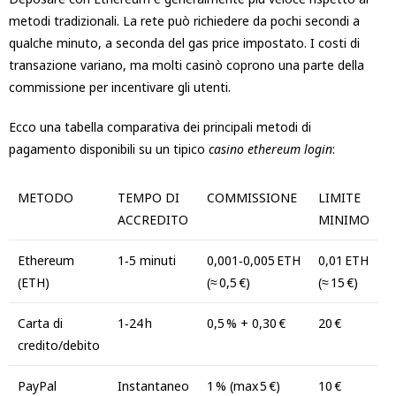
metodi tradizionali. La rete può richiedere da pochi secondi a
qualche minuto, a seconda del gas price impostato. I costi di
transazione variano, ma molti casinò coprono una parte della
commissione per incentivare gli utenti.
Ecco una tabella comparativa dei principali metodi di
pagamento disponibili su un tipico
casino ethereum login
:
METODO
TEMPO DI
COMMISSIONE
LIMITE
ACCREDITO
MINIMO
Ethereum
1‑5 minuti
0,001‑0,005 ETH
0,01 ETH
(ETH)
(≈ 0,5 €)
(≈ 15 €)
Carta di
1‑24 h
0,5 % + 0,30 €
20 €
credito/debito
PayPal
Instantaneo
1 % (max 5 €)
10 €