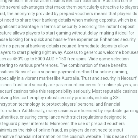
sing Neosurf in Australian casinos Neosurf casinos in Australia come
ith several advantages that make them particularly attractive to players
irst, the anonymity provided by prepaid vouchers means that players do
ot need to share their banking details when making deposits, which is a
ignificant advantage in terms of security. Secondly, the instant deposit
eature allows players to start gaming without delay, making it ideal for
hose looking for a quick and hassle-free experience. Enhanced security
ith no personal banking details required. Immediate deposits allow
layers to start playing right away. Access to generous welcome bonuses
uch as 450% up to 5000 AUD + 150 free spins. Wide game selection
atering to various preferences. The combination of these benefits
ositions Neosurf as a superior payment method for online gaming,
specially in a vibrant market like Australia. Trust and security in Neosurf
asinos Trust and security are paramount concerns for online players, a
eosurf casinos take this responsibility seriously. Most reputable casinos
tilizing Neosurf employ robust security protocols, including SSL
ncryption technology, to protect players’ personal and financial
nformation. Additionally, many casinos are licensed by reputable gamin
uthorities, ensuring compliance with strict regulations designed to
afeguard player interests. Moreover, the use of prepaid vouchers
inimizes the risk of online fraud, as players do not need to input
ensitive financial information on the casino’s website. This peace of mi