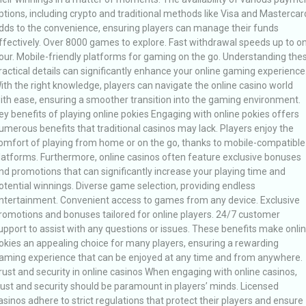
ptions, including crypto and traditional methods like Visa and Mastercar
dds to the convenience, ensuring players can manage their funds
ffectively. Over 8000 games to explore. Fast withdrawal speeds up to o
our. Mobile-friendly platforms for gaming on the go. Understanding the
ractical details can significantly enhance your online gaming experience
ith the right knowledge, players can navigate the online casino world
ith ease, ensuring a smoother transition into the gaming environment.
ey benefits of playing online pokies Engaging with online pokies offers
umerous benefits that traditional casinos may lack. Players enjoy the
omfort of playing from home or on the go, thanks to mobile-compatible
latforms. Furthermore, online casinos often feature exclusive bonuses
nd promotions that can significantly increase your playing time and
otential winnings. Diverse game selection, providing endless
ntertainment. Convenient access to games from any device. Exclusive
romotions and bonuses tailored for online players. 24/7 customer
upport to assist with any questions or issues. These benefits make onli
okies an appealing choice for many players, ensuring a rewarding
aming experience that can be enjoyed at any time and from anywhere.
rust and security in online casinos When engaging with online casinos,
rust and security should be paramount in players’ minds. Licensed
asinos adhere to strict regulations that protect their players and ensure