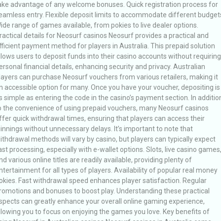
ake advantage of any welcome bonuses. Quick registration process for
eamless entry. Flexible deposit limits to accommodate different budget
ide range of games available, from pokies to live dealer options.
ractical details for Neosurf casinos Neosurf provides a practical and
fficient payment method for players in Australia. This prepaid solution
llows users to deposit funds into their casino accounts without requiring
ersonal financial details, enhancing security and privacy. Australian
layers can purchase Neosurf vouchers from various retailers, making it
n accessible option for many. Once you have your voucher, depositing is
s simple as entering the code in the casino’s payment section. In additio
o the convenience of using prepaid vouchers, many Neosurf casinos
ffer quick withdrawal times, ensuring that players can access their
innings without unnecessary delays. It’s important to note that
ithdrawal methods will vary by casino, but players can typically expect
ast processing, especially with e-wallet options. Slots, live casino games
nd various online titles are readily available, providing plenty of
ntertainment for all types of players. Availability of popular real money
okies. Fast withdrawal speed enhances player satisfaction. Regular
romotions and bonuses to boost play. Understanding these practical
spects can greatly enhance your overall online gaming experience,
llowing you to focus on enjoying the games you love. Key benefits of