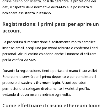
online casino con licenza
, così da garantire la protezione dei
dati, il rispetto delle normative dell’AAMS e la possibilità di
richiedere assistenza in italiano.
Registrazione: i primi passi per aprire un
account
La procedura di registrazione è solitamente molto semplice:
inserisci email, scegli una password robusta e conferma i dati
personali. Alcuni casinò chiedono anche il numero di cellulare
per la verifica via SMS.
Durante la registrazione, tieni a portata di mano il tuo wallet
Ethereum: ti servirà per il primo deposito e per completare il
processo di
casino ethereum login
. Alcuni operatori
permettono di collegare direttamente il wallet al profilo,
evitando di dover inserire indirizzi ogni volta.
Come effettuare il casino ethereum login