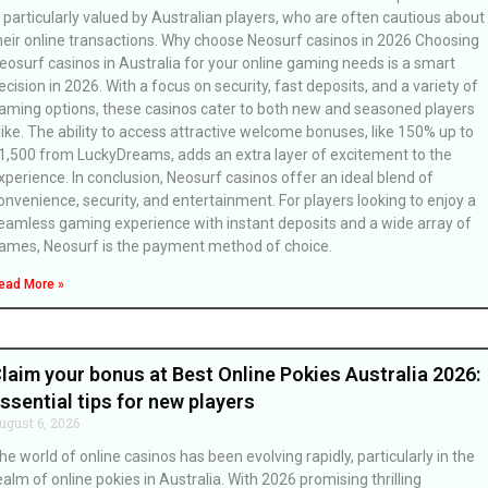
s particularly valued by Australian players, who are often cautious about
heir online transactions. Why choose Neosurf casinos in 2026 Choosing
eosurf casinos in Australia for your online gaming needs is a smart
ecision in 2026. With a focus on security, fast deposits, and a variety of
aming options, these casinos cater to both new and seasoned players
like. The ability to access attractive welcome bonuses, like 150% up to
1,500 from LuckyDreams, adds an extra layer of excitement to the
xperience. In conclusion, Neosurf casinos offer an ideal blend of
onvenience, security, and entertainment. For players looking to enjoy a
eamless gaming experience with instant deposits and a wide array of
ames, Neosurf is the payment method of choice.
ead More »
laim your bonus at Best Online Pokies Australia 2026:
ssential tips for new players
ugust 6, 2026
he world of online casinos has been evolving rapidly, particularly in the
ealm of online pokies in Australia. With 2026 promising thrilling