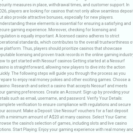
ecurity measures in place, withdrawal times, and customer support. In
026, players are looking for casinos that not only allow seamless deposi
ut also provide attractive bonuses, especially for new players.
nderstanding these elements is essential for ensuring a satisfying and
ecure gaming experience. Moreover, checking for licensing and
egulation is equally important. A licensed casino adheres to strict
perational standards, which contributes to the overall trustworthiness o
he platform. Thus, players should prioritize casinos that showcase
eputable licensing and proven track records in the online gaming industr
ow to get started with Neosurf casinos Getting started at a Neosurf
asino is straightforward, allowing new players to dive into the action
uickly. The following steps will guide you through the process as you
repare to enjoy real money pokies and other exciting games. Choose a
asino: Research and select a casino that accepts Neosurf and meets
our gaming preferences. Create an Account: Sign up by providing your
etails such as email, username, and password. Verify Your Details:
omplete verification to ensure compliance with regulations and secure
our account. Make a Deposit: Use Neosurf vouchers for a fast deposit
ith a minimum amount of A$20 at many casinos. Select Your Game:
rowse the casino’s selection of games, including slots and live casino
ptions. Start Playing: Enjoy your gaming experience with real money an