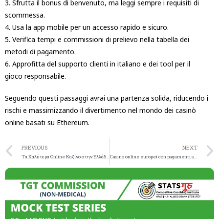
3. Sfrutta il bonus di benvenuto, ma leggi sempre i requisiti di
scommessa.
4. Usa la app mobile per un accesso rapido e sicuro.
5. Verifica tempi e commissioni di prelievo nella tabella dei
metodi di pagamento.
6. Approfitta del supporto clienti in italiano e dei tool per il
gioco responsabile.
Seguendo questi passaggi avrai una partenza solida, riducendo i
rischi e massimizzando il divertimento nel mondo dei casinò
online basati su Ethereum.
PREVIOUS
NEXT
Τα Καλύτερα Online Καζίνο στην Ελλάδα 2024: Οδηγός Επιλογής, Μπόνους & Πληρωμές
Casino online europei con pagamenti sicuri: guida ai passaggi di registrazione