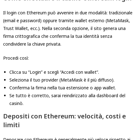
Il login con Ethereum può avvenire in due modalità: tradizionale
(email e password) oppure tramite wallet esterno (MetaMask,
Trust Wallet, ecc.). Nella seconda opzione, il sito genera una
firma crittografica che conferma la tua identità senza
condividere la chiave privata.
Procedi così:
Clicca su “Login” e scegli “Accedi con wallet”.
Seleziona il tuo provider (MetaMask è il più diffuso).
Conferma la firma nella tua estensione o app wallet.
Se tutto è corretto, sarai reindirizzato alla dashboard del
casinò.
Depositi con Ethereum: velocità, costi e
limiti
Deposare con Ethereum è generalmente più veloce rispetto ai