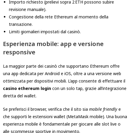
Importo richiesto (prelievi sopra 2 ETH possono subire
revisione manuale).
Congestione della rete Ethereum al momento della
transazione.
Limiti giornalieri impostati dal casinò.
Esperienza mobile: app e versione
responsive
La maggior parte dei casinò che supportano Ethereum offre
una app dedicata per Android e iOS, oltre a una versione web
ottimizzata per dispositivi mobili. L’app consente di effettuare il
casino ethereum login
con un solo tap, grazie all’integrazione
diretta del wallet.
Se preferisci il browser, verifica che il sito sia
mobile friendly
e
che supporti le estensioni wallet (MetaMask mobile). Una buona
esperienza mobile è fondamentale per giocare alle slot live o
alle scommesse sportive in movimento.