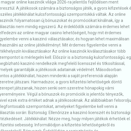
 magyar online kaszinók világa 2026-ra jelentős fejlődésen ment
eresztül. A játékosok számára a biztonságos játék, a gyors kifizetések 
 széles játékkínálat kulcsfontosságú szempontokká váltak. Az online
aszinók folyamatosan új bónuszokat és promóciókat kínálnak, így a
álasztás nem mindig egyszerű. Az érdeklődők számára érdemes lehet
elfedezni az online magyar casino lehetőségeit, hogy mit érdemes
igyelembe venni a kaszinó választásakor, és hogyan lehet maximálisan
ihasználni az online játékélményt. Mit érdemes figyelembe venni a
átékhelyszín kiválasztásakor Az online kaszinók kiválasztásakor több
zempontot is mérlegelni kell. Először is a biztonság kulcsfontosságú; e
egbízható kaszinó rendelkezik megfelelő licensszel és titkosítással,
melyek garantálják a játékosok adatainak védelmét. Másodsorban
ontos a játékkínálat, hiszen mindenki a saját preferenciái alapján
zeretne játszani. Harmadszor, a gyors kifizetési lehetőségek döntő
zerepet játszanak, hiszen senki sem szeretne hónapokig várni
yereményeire. Végül a bónuszok és promóciók is jelentős tényezők,
ivel ezek extra értéket adnak a játékosoknak. Az alábbiakban felsorolj
 legfontosabb szempontokat, amelyeket figyelembe kell venni a
álasztás során: Biztonság: Ellenőrizze a kaszinó licenszét és biztonsági
ntézkedéseit. Játékkínálat: Nézze meg, hogy milyen játékok érhetőek el.
ifizetési sebesség: Informálódjon a kifizetési lehetőségekről és