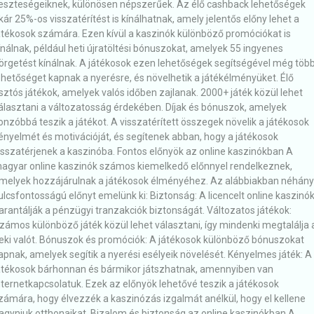
eszteségeiknek, különösen népszerűek. Az élő cashback lehetőségek
kár 25%-os visszatérítést is kínálhatnak, amely jelentős előny lehet a
átékosok számára. Ezen kívül a kaszinók különböző promóciókat is
ínálnak, például heti újratöltési bónuszokat, amelyek 55 ingyenes
örgetést kínálnak. A játékosok ezen lehetőségek segítségével még töb
ehetőséget kapnak a nyerésre, és növelhetik a játékélményüket. Élő
sztós játékok, amelyek valós időben zajlanak. 2000+ játék közül lehet
álasztani a változatosság érdekében. Díjak és bónuszok, amelyek
onzóbbá teszik a játékot. A visszatérített összegek növelik a játékosok
ényelmét és motivációját, és segítenek abban, hogy a játékosok
isszatérjenek a kaszinóba. Fontos előnyök az online kaszinókban A
agyar online kaszinók számos kiemelkedő előnnyel rendelkeznek,
melyek hozzájárulnak a játékosok élményéhez. Az alábbiakban néhány
ulcsfontosságú előnyt emelünk ki: Biztonság: A licencelt online kaszinó
arantálják a pénzügyi tranzakciók biztonságát. Változatos játékok:
zámos különböző játék közül lehet választani, így mindenki megtalálja 
eki valót. Bónuszok és promóciók: A játékosok különböző bónuszokat
apnak, amelyek segítik a nyerési esélyeik növelését. Kényelmes játék: A
átékosok bárhonnan és bármikor játszhatnak, amennyiben van
nternetkapcsolatuk. Ezek az előnyök lehetővé teszik a játékosok
zámára, hogy élvezzék a kaszinózás izgalmát anélkül, hogy el kellene
agyniuk otthonaikat. Bizalom és biztonság az online kaszinókban A