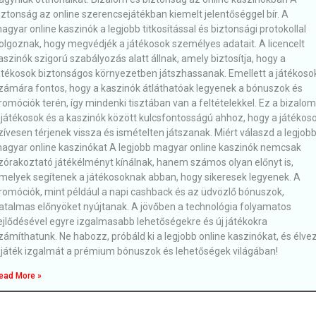
iztonság az online szerencsejátékban kiemelt jelentőséggel bír. A
agyar online kaszinók a legjobb titkosítással és biztonsági protokollal
olgoznak, hogy megvédjék a játékosok személyes adatait. A licencelt
aszinók szigorú szabályozás alatt állnak, amely biztosítja, hogy a
átékosok biztonságos környezetben játszhassanak. Emellett a játékoso
zámára fontos, hogy a kaszinók átláthatóak legyenek a bónuszok és
romóciók terén, így mindenki tisztában van a feltételekkel. Ez a bizalom
 játékosok és a kaszinók között kulcsfontosságú ahhoz, hogy a játékos
zívesen térjenek vissza és ismételten játszanak. Miért válaszd a legjob
agyar online kaszinókat A legjobb magyar online kaszinók nemcsak
zórakoztató játékélményt kínálnak, hanem számos olyan előnyt is,
melyek segítenek a játékosoknak abban, hogy sikeresek legyenek. A
romóciók, mint például a napi cashback és az üdvözlő bónuszok,
atalmas előnyöket nyújtanak. A jövőben a technológia folyamatos
ejlődésével egyre izgalmasabb lehetőségekre és új játékokra
zámíthatunk. Ne habozz, próbáld ki a legjobb online kaszinókat, és élve
 játék izgalmát a prémium bónuszok és lehetőségek világában!
ead More »