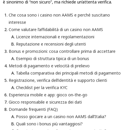
è sinonimo di “non sicuro”, ma richiede un’attenta verifica.
Che cosa sono i casino non AAMS e perché suscitano
interesse
Come valutare l’affidabilità di un casino non AAMS
Licenze internazionali e regolamentazioni
Reputazione e recensioni degli utenti
Bonus e promozioni: cosa controllare prima di accettare
Esempio di struttura tipica di un bonus
Metodi di pagamento e velocità di prelievo
Tabella comparativa dei principali metodi di pagamento
Registrazione, verifica dell’identità e supporto clienti
Checklist per la verifica KYC
Esperienza mobile e app: gioco on‑the‑go
Gioco responsabile e sicurezza dei dati
Domande frequenti (FAQ)
Posso giocare a un casino non AAMS dall’Italia?
Quali sono i bonus più vantaggiosi?