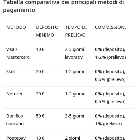
Tabella comparativa dei principali metodi di
pagamento
METODO
DEPOSITO
TEMPO DI
COMMISSIONI
MINIMO
PRELIEVO
Visa /
10 €
2‑3 giorni
0 % (deposito),
Mastercard
lavorativi
1‑2 % (prelievo)
Skrill
20 €
1‑2 giorni
0 % (deposito),
0,5 % (prelievo)
Neteller
20 €
1‑2 giorni
0 % (deposito),
0,5 % (prelievo)
Bonifico
50 €
3‑5 giorni
0 % (deposito),
bancario
1 % (prelievo)
Postepay
10 €
2 giorni
0 % (deposito),