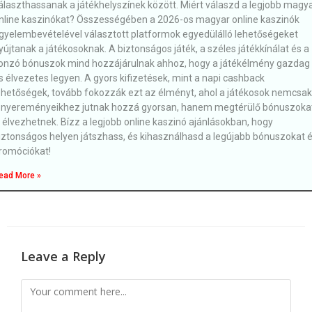
álaszthassanak a játékhelyszínek között. Miért válaszd a legjobb magy
nline kaszinókat? Összességében a 2026-os magyar online kaszinók
igyelembevételével választott platformok egyedülálló lehetőségeket
yújtanak a játékosoknak. A biztonságos játék, a széles játékkínálat és a
onzó bónuszok mind hozzájárulnak ahhoz, hogy a játékélmény gazdag
s élvezetes legyen. A gyors kifizetések, mint a napi cashback
ehetőségek, tovább fokozzák ezt az élményt, ahol a játékosok nemcsak
 nyereményeikhez jutnak hozzá gyorsan, hanem megtérülő bónuszoka
s élvezhetnek. Bízz a legjobb online kaszinó ajánlásokban, hogy
iztonságos helyen játszhass, és kihasználhasd a legújabb bónuszokat 
romóciókat!
ead More »
Leave a Reply