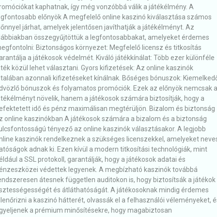
romóciókat kaphatnak, így még vonzóbbá válik a játékélmény. A
egfontosabb előnyök A megfelelő online kaszinó kiválasztása számos
lőnnyel járhat, amelyek jelentősen javíthatják a játékélményt. Az
lábbiakban összegyűjtöttük a legfontosabbakat, amelyeket érdemes
egfontolni: Biztonságos környezet: Megfelelő licensz és titkosítás
arantálja a játékosok védelmét. Kiváló játékkínálat: Több ezer különféle
áték közül lehet választani. Gyors kifizetések: Az online kaszinók
ltalában azonnali kifizetéseket kínálnak. Bőséges bónuszok: Kiemelked
dvözlő bónuszok és folyamatos promóciók. Ezek az előnyök nemcsak 
átékélményt növelik, hanem a játékosok számára biztosítják, hogy a
efektetett idő és pénz maximálisan megtérüljön. Bizalom és biztonság
z online kaszinókban A játékosok számára a bizalom és a biztonság
ulcsfontosságú tényező az online kaszinók választásakor. A legjobb
nline kaszinók rendelkeznek a szükséges licenszekkel, amelyeket neve
atóságok adnak ki. Ezen kívül a modern titkosítási technológiák, mint
éldául a SSL protokoll, garantálják, hogy a játékosok adatai és
énzeszközei védettek legyenek. A megbízható kaszinók továbbá
endszeresen átesnek független auditokon is, hogy biztosítsák a játékok
isztességességét és átláthatóságát. A játékosoknak mindig érdemes
llenőrizni a kaszinó hátterét, olvassák el a felhasználói véleményeket, é
igyeljenek a prémium minősítésekre, hogy magabiztosan