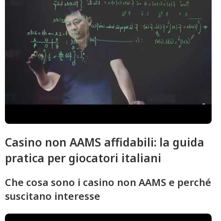
Casino non AAMS affidabili: la guida
pratica per giocatori italiani
Che cosa sono i casino non AAMS e perché
suscitano interesse