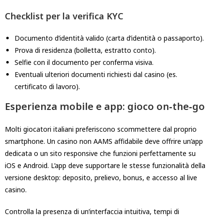
Checklist per la verifica KYC
Documento d’identità valido (carta d’identità o passaporto).
Prova di residenza (bolletta, estratto conto).
Selfie con il documento per conferma visiva.
Eventuali ulteriori documenti richiesti dal casino (es.
certificato di lavoro).
Esperienza mobile e app: gioco on‑the‑go
Molti giocatori italiani preferiscono scommettere dal proprio
smartphone. Un casino non AAMS affidabile deve offrire un’app
dedicata o un sito responsive che funzioni perfettamente su
iOS e Android. L’app deve supportare le stesse funzionalità della
versione desktop: deposito, prelievo, bonus, e accesso al live
casino.
Controlla la presenza di un’interfaccia intuitiva, tempi di