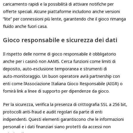
caricamento rapidi e la possibilità di attivare notifiche per
offerte speciali. Alcune piattaforme includono anche versioni
“lite” per connessioni più lente, garantendo che il gioco rimanga
fluido anche fuori casa.
Gioco responsabile e sicurezza dei dati
Il rispetto delle norme di gioco responsabile è obbligatorio
anche per i casinò non AAMS. Cerca funzioni come limiti di
deposito, auto‑esclusione temporanea e strumenti di
auto‑monitoraggio. Un buon operatore avrà partnership con
enti come l’Associazione Italiana Gioco Responsabile (AIGR) o
fornirà link a linee di supporto per dipendenze da gioco.
Per la sicurezza, verifica la presenza di crittografia SSL a 256 bit,
protocolli anti‑fraud e audit regolari da parte di enti
indipendenti. Questi elementi garantiscono che le informazioni
personali e i dati finanziari siano protetti da accessi non