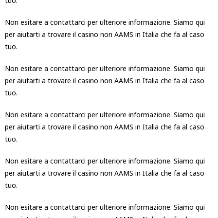
tuo.
Non esitare a contattarci per ulteriore informazione. Siamo qui
per aiutarti a trovare il casino non AAMS in Italia che fa al caso
tuo.
Non esitare a contattarci per ulteriore informazione. Siamo qui
per aiutarti a trovare il casino non AAMS in Italia che fa al caso
tuo.
Non esitare a contattarci per ulteriore informazione. Siamo qui
per aiutarti a trovare il casino non AAMS in Italia che fa al caso
tuo.
Non esitare a contattarci per ulteriore informazione. Siamo qui
per aiutarti a trovare il casino non AAMS in Italia che fa al caso
tuo.
Non esitare a contattarci per ulteriore informazione. Siamo qui