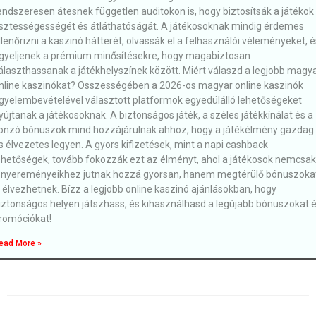
endszeresen átesnek független auditokon is, hogy biztosítsák a játékok
isztességességét és átláthatóságát. A játékosoknak mindig érdemes
llenőrizni a kaszinó hátterét, olvassák el a felhasználói véleményeket, é
igyeljenek a prémium minősítésekre, hogy magabiztosan
álaszthassanak a játékhelyszínek között. Miért válaszd a legjobb magy
nline kaszinókat? Összességében a 2026-os magyar online kaszinók
igyelembevételével választott platformok egyedülálló lehetőségeket
yújtanak a játékosoknak. A biztonságos játék, a széles játékkínálat és a
onzó bónuszok mind hozzájárulnak ahhoz, hogy a játékélmény gazdag
s élvezetes legyen. A gyors kifizetések, mint a napi cashback
ehetőségek, tovább fokozzák ezt az élményt, ahol a játékosok nemcsak
 nyereményeikhez jutnak hozzá gyorsan, hanem megtérülő bónuszoka
s élvezhetnek. Bízz a legjobb online kaszinó ajánlásokban, hogy
iztonságos helyen játszhass, és kihasználhasd a legújabb bónuszokat 
romóciókat!
ead More »