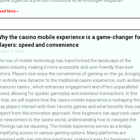
 játék izgalmát a prémium bónuszok és lehetőségek világában!
ead More »
hy the casino mobile experience is a game-changer fo
layers: speed and convenience
ugust 7, 2026
he rise of mobile technology has transformed the landscape of the
asino industry, making it more accessible and user-friendly than ever
efore. Players now enjoy the convenience of gaming on-the-go, bringin
n entirely new dynamic to the traditional casino experience, such as Kiw
reasures casino , which enhances engagement and offers unparalleled
peed, allowing for quicker gameplay and seamless transactions. In this
rticle, we will explore how the casino mobile experience is reshaping the
ay players interact with their favorite games and what benefits they ca
xpect from this innovative approach. How beginners can approach casi
or newcomers to the casino world, understanding how to navigate the
fferings can be daunting. The mobile experience serves as a bridge,
implifying access to various gaming options. Many platforms are
esigned with user-intuitive interfaces, making it easy for beginners to