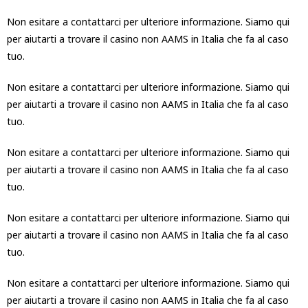
Non esitare a contattarci per ulteriore informazione. Siamo qui
per aiutarti a trovare il casino non AAMS in Italia che fa al caso
tuo.
Non esitare a contattarci per ulteriore informazione. Siamo qui
per aiutarti a trovare il casino non AAMS in Italia che fa al caso
tuo.
Non esitare a contattarci per ulteriore informazione. Siamo qui
per aiutarti a trovare il casino non AAMS in Italia che fa al caso
tuo.
Non esitare a contattarci per ulteriore informazione. Siamo qui
per aiutarti a trovare il casino non AAMS in Italia che fa al caso
tuo.
Non esitare a contattarci per ulteriore informazione. Siamo qui
per aiutarti a trovare il casino non AAMS in Italia che fa al caso