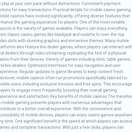
o play at your own pace without distractions. Convenient payment
ptions for easy transactions. Practical details for mobile casino gaming
obile casinos have evolved significantly, offering diverse features that
nhance the gaming experience for players. One of the most notable
spects is the variety of games available. Players can enjoy everything
rom classic casino games like blackjack and roulette to over-the-top
ideo slots with stunning graphics and immersive themes. Many mobile
latforms also feature live dealer games, where players can interact wit
eal dealers through video streaming, replicating the feel of a physical
asino from their devices. Variety of games including slots, table games,
nd live dealers. Optimized interfaces for easy navigation and user
xperience. Regular updates to game libraries to keep content fresh.
oreover, mobile casinos often run promotions specifically tailored for
obile users, including exclusive bonuses and free spins. This encourag
layers to engage more frequently, boosting their overall gaming
xperience and satisfaction. Key benefits of mobile casinos The transitio
o mobile gaming presents players with numerous advantages that
ontribute to a better overall experience. With the convenience and
ccessibility of mobile devices, players can enjoy casino games anywher
ny time. One significant benefit is the speed at which players can acces
ames and complete transactions. With just a few clicks, players can