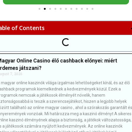
able of Contents
agyar Online Casino élő cashback előnyei: miért
rdemes játszani?
ugust 7, 2026
 magyar online kaszinók világa izgalmas lehetőségeket kínál, és az élő
ashback programok kiemelkednek a kedvezmények közül. Ezek a
rogramok nemcsak a játékosok élményét növelik, hanem
iztonságosabbá is teszik a szerencsejátékot, hiszen a legjobb helyek
özött található az online magyar casino , ahol a szórakozás garantált é
 nyeremények vonzóak. Mi határozza meg a kaszinó élményt A sikeres
nline kaszinó élményének alapja a biztonság, a játékok változatossága,
s a játékosok számára nyújtott kedvezmények. Az online kaszinók