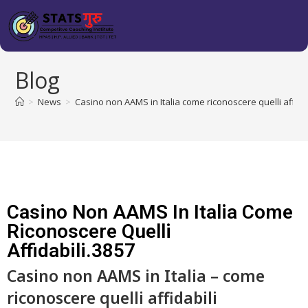
Blog
>
News
>
Casino non AAMS in Italia come riconoscere quelli affida
Casino Non AAMS In Italia Come
Riconoscere Quelli
Affidabili.3857
Casino non AAMS in Italia – come
riconoscere quelli affidabili