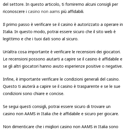
del settore. In questo articolo, ti forniremo alcuni consigli per
riconoscere i
casino non aams
più affidabili.
Il primo passo è verificare se il casino è autorizzato a operare in
Italia. In questo modo, potrai essere sicuro che il sito web è
legittimo e che i tuoi dati sono al sicuro.
Un’altra cosa importante è verificare le recensioni dei giocatori.
Le recensioni possono aiutarti a capire se il casino è affidabile e
se gli altri giocatori hanno avuto esperienze positive o negative.
Infine, è importante verificare le condizioni generali del casino.
Questo ti aiuterà a capire se il casino è trasparente e se le sue
condizioni sono chiare e concise.
Se segui questi consigli, potrai essere sicuro di trovare un
casino non AAMS in Italia che è affidabile e sicuro per giocare.
Non dimenticare che i migliori casino non AAMS in Italia sono