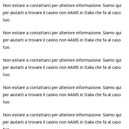
Non esitare a contattarci per ulteriore informazione. Siamo qui
per aiutarti a trovare il casino non AAMS in Italia che fa al caso
tuo.
Non esitare a contattarci per ulteriore informazione. Siamo qui
per aiutarti a trovare il casino non AAMS in Italia che fa al caso
tuo.
Non esitare a contattarci per ulteriore informazione. Siamo qui
per aiutarti a trovare il casino non AAMS in Italia che fa al caso
tuo.
Non esitare a contattarci per ulteriore informazione. Siamo qui
per aiutarti a trovare il casino non AAMS in Italia che fa al caso
tuo.
Non esitare a contattarci per ulteriore informazione. Siamo qui
per aiutarti a trovare il casino non AAMS in Italia che fa al caso