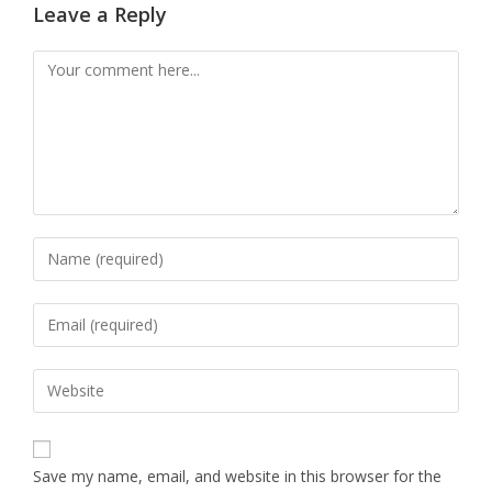
Leave a Reply
Save my name, email, and website in this browser for the