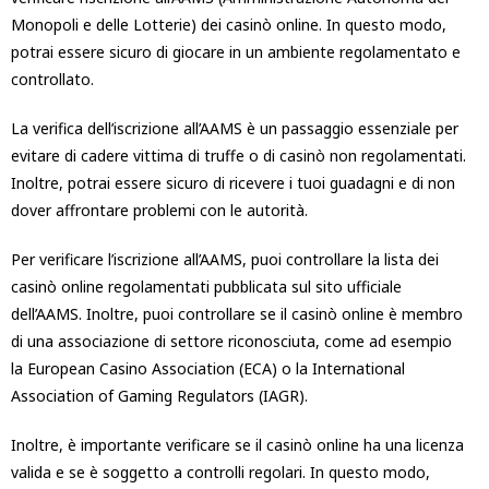
Monopoli e delle Lotterie) dei casinò online. In questo modo,
potrai essere sicuro di giocare in un ambiente regolamentato e
controllato.
La verifica dell’iscrizione all’AAMS è un passaggio essenziale per
evitare di cadere vittima di truffe o di casinò non regolamentati.
Inoltre, potrai essere sicuro di ricevere i tuoi guadagni e di non
dover affrontare problemi con le autorità.
Per verificare l’iscrizione all’AAMS, puoi controllare la lista dei
casinò online regolamentati pubblicata sul sito ufficiale
dell’AAMS. Inoltre, puoi controllare se il casinò online è membro
di una associazione di settore riconosciuta, come ad esempio
la European Casino Association (ECA) o la International
Association of Gaming Regulators (IAGR).
Inoltre, è importante verificare se il casinò online ha una licenza
valida e se è soggetto a controlli regolari. In questo modo,