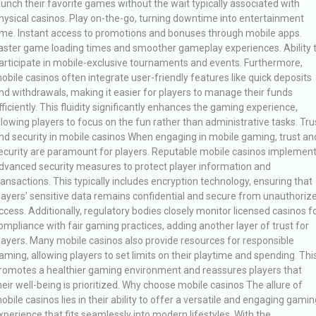
aunch their favorite games without the wait typically associated with
hysical casinos. Play on-the-go, turning downtime into entertainment
ime. Instant access to promotions and bonuses through mobile apps.
aster game loading times and smoother gameplay experiences. Ability 
articipate in mobile-exclusive tournaments and events. Furthermore,
obile casinos often integrate user-friendly features like quick deposits
nd withdrawals, making it easier for players to manage their funds
fficiently. This fluidity significantly enhances the gaming experience,
llowing players to focus on the fun rather than administrative tasks. Tru
nd security in mobile casinos When engaging in mobile gaming, trust an
ecurity are paramount for players. Reputable mobile casinos implemen
dvanced security measures to protect player information and
ransactions. This typically includes encryption technology, ensuring that
layers’ sensitive data remains confidential and secure from unauthoriz
ccess. Additionally, regulatory bodies closely monitor licensed casinos f
ompliance with fair gaming practices, adding another layer of trust for
layers. Many mobile casinos also provide resources for responsible
aming, allowing players to set limits on their playtime and spending. Thi
romotes a healthier gaming environment and reassures players that
heir well-being is prioritized. Why choose mobile casinos The allure of
obile casinos lies in their ability to offer a versatile and engaging gamin
xperience that fits seamlessly into modern lifestyles. With the