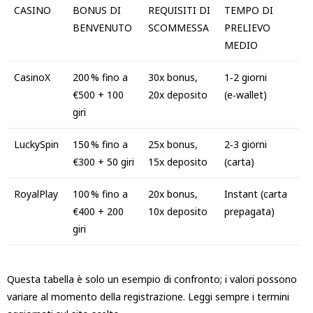
CASINO
BONUS DI
REQUISITI DI
TEMPO DI
BENVENUTO
SCOMMESSA
PRELIEVO
MEDIO
CasinoX
200 % fino a
30x bonus,
1‑2 giorni
€500 + 100
20x deposito
(e‑wallet)
giri
LuckySpin
150 % fino a
25x bonus,
2‑3 giorni
€300 + 50 giri
15x deposito
(carta)
RoyalPlay
100 % fino a
20x bonus,
Instant (carta
€400 + 200
10x deposito
prepagata)
giri
Questa tabella è solo un esempio di confronto; i valori possono
variare al momento della registrazione. Leggi sempre i termini