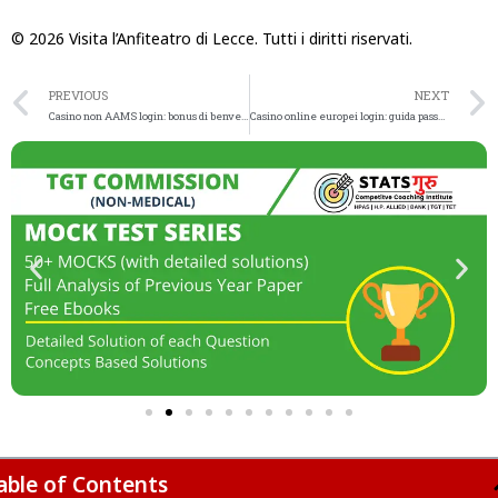
© 2026 Visita l’Anfiteatro di Lecce. Tutti i diritti riservati.
PREVIOUS
NEXT
Casino non AAMS login: bonus di benvenuto, requisiti e metodi di pagamento
Casino online europei login: guida passo passo alla registrazione
able of Contents