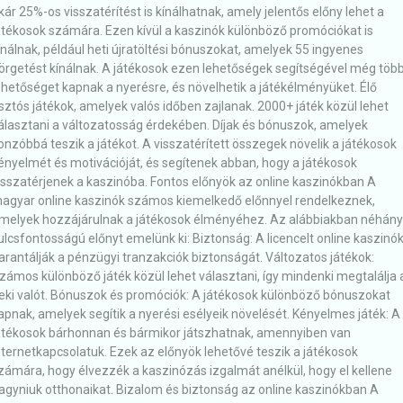
kár 25%-os visszatérítést is kínálhatnak, amely jelentős előny lehet a
átékosok számára. Ezen kívül a kaszinók különböző promóciókat is
ínálnak, például heti újratöltési bónuszokat, amelyek 55 ingyenes
örgetést kínálnak. A játékosok ezen lehetőségek segítségével még töb
ehetőséget kapnak a nyerésre, és növelhetik a játékélményüket. Élő
sztós játékok, amelyek valós időben zajlanak. 2000+ játék közül lehet
álasztani a változatosság érdekében. Díjak és bónuszok, amelyek
onzóbbá teszik a játékot. A visszatérített összegek növelik a játékosok
ényelmét és motivációját, és segítenek abban, hogy a játékosok
isszatérjenek a kaszinóba. Fontos előnyök az online kaszinókban A
agyar online kaszinók számos kiemelkedő előnnyel rendelkeznek,
melyek hozzájárulnak a játékosok élményéhez. Az alábbiakban néhány
ulcsfontosságú előnyt emelünk ki: Biztonság: A licencelt online kaszinó
arantálják a pénzügyi tranzakciók biztonságát. Változatos játékok:
zámos különböző játék közül lehet választani, így mindenki megtalálja 
eki valót. Bónuszok és promóciók: A játékosok különböző bónuszokat
apnak, amelyek segítik a nyerési esélyeik növelését. Kényelmes játék: A
átékosok bárhonnan és bármikor játszhatnak, amennyiben van
nternetkapcsolatuk. Ezek az előnyök lehetővé teszik a játékosok
zámára, hogy élvezzék a kaszinózás izgalmát anélkül, hogy el kellene
agyniuk otthonaikat. Bizalom és biztonság az online kaszinókban A