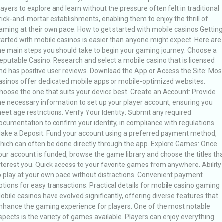
layers to explore and learn without the pressure often felt in traditional
rick-and-mortar establishments, enabling them to enjoy the thrill of
aming at their own pace. How to get started with mobile casinos Gettin
tarted with mobile casinos is easier than anyone might expect. Here are
he main steps you should take to begin your gaming journey: Choose a
eputable Casino: Research and select a mobile casino that is licensed
nd has positive user reviews. Download the App or Access the Site: Mos
asinos offer dedicated mobile apps or mobile-optimized websites.
hoose the one that suits your device best. Create an Account: Provide
he necessary information to set up your player account, ensuring you
eet age restrictions. Verify Your Identity: Submit any required
ocumentation to confirm your identity, in compliance with regulations.
ake a Deposit: Fund your account using a preferred payment method,
hich can often be done directly through the app. Explore Games: Once
our account is funded, browse the game library and choose the titles th
nterest you. Quick access to your favorite games from anywhere. Ability
o play at your own pace without distractions. Convenient payment
ptions for easy transactions. Practical details for mobile casino gaming
obile casinos have evolved significantly, offering diverse features that
nhance the gaming experience for players. One of the most notable
spects is the variety of games available. Players can enjoy everything