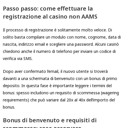
Passo passo: come effettuare la
registrazione al casino non AAMS
Il processo di registrazione è solitamente molto veloce. Di
solito basta compilare un modulo con nome, cognome, data di
nascita, indirizzo email e scegliere una password. Alcuni casinò
chiedono anche il numero di telefono per inviare un codice di
verifica via SMS.
Dopo aver confermato l’email, il nuovo utente si troverà
davanti a una schermata di benvenuto con un bonus di primo
deposito. In questa fase è importante leggere i termini del
bonus: spesso includono un requisito di scommessa (wagering
requirements) che può variare dal 20x al 40x dell’importo del
bonus.
Bonus di benvenuto e requisiti di