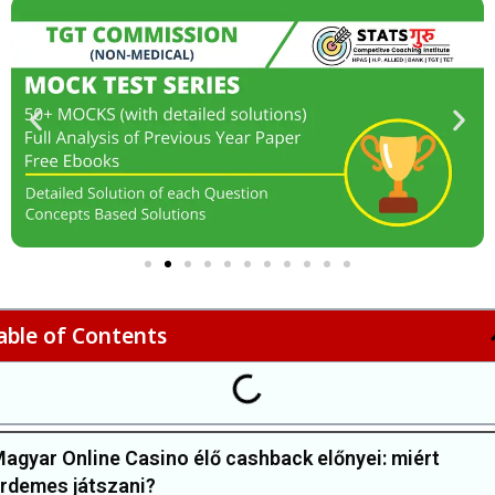
able of Contents
agyar Online Casino élő cashback előnyei: miért
rdemes játszani?