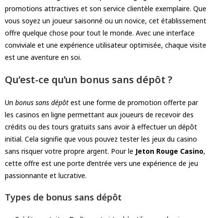
promotions attractives et son service clientèle exemplaire. Que
vous soyez un joueur saisonné ou un novice, cet établissement
offre quelque chose pour tout le monde. Avec une interface
conviviale et une expérience utilisateur optimisée, chaque visite
est une aventure en soi.
Qu’est-ce qu’un bonus sans dépôt ?
Un
bonus sans dépôt
est une forme de promotion offerte par
les casinos en ligne permettant aux joueurs de recevoir des
crédits ou des tours gratuits sans avoir à effectuer un dépôt
initial. Cela signifie que vous pouvez tester les jeux du casino
sans risquer votre propre argent. Pour le
Jeton Rouge Casino
,
cette offre est une porte d’entrée vers une expérience de jeu
passionnante et lucrative.
Types de bonus sans dépôt