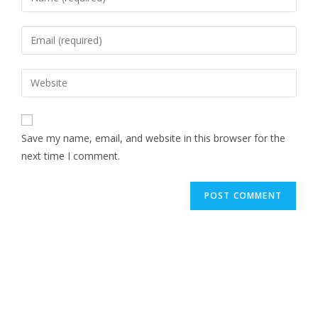
Save my name, email, and website in this browser for the
next time I comment.