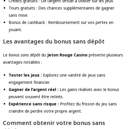
Crédits gratuits : De l’argent virtuel à utiliser sur les jeux.
Tours gratuits : Des chances supplémentaires de gagner
sans mise.
Bonus de cashback : Remboursement sur vos pertes en
jouant.
Les avantages du bonus sans dépôt
Le
bonus sans dépôt
du
Jeton Rouge Casino
présente plusieurs
avantages notables :
Tester les jeux :
Explorez une variété de jeux sans
engagement financier.
Gagner de l’argent réel :
Les gains réalisés avec le bonus
peuvent souvent être retirés.
Expérience sans risque :
Profitez du frisson du jeu sans
craindre de perdre votre propre argent.
Comment obtenir votre bonus sans