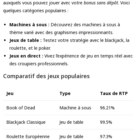
auxquels vous pouvez jouer avec votre
bonus sans dépôt
. Voici
quelques catégories populaires :
Machines à sous :
Découvrez des machines à sous à
thème varié avec des graphismes impressionnants.
Jeux de table :
Testez votre stratégie avec le blackjack, la
roulette, et le poker.
Jeux en direct :
Vivez l’expérience de jeu en temps réel avec
des croupiers professionnels.
Comparatif des jeux populaires
Jeu
Type
Taux de RTP
Book of Dead
Machine à sous
96.21%
Blackjack Classique
Jeu de table
99.5%
Roulette Européenne
Jeu de table
97.3%