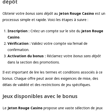
dépôt
Obtenir votre
bonus sans dépôt
au
Jeton Rouge Casino
est un
processus simple et rapide. Voici les étapes à suivre :
Inscription :
Créez un compte sur le site du
Jeton Rouge
Casino
.
Vérification :
Validez votre compte via l’email de
confirmation.
Activation du bonus :
Réclamez votre
bonus sans dépôt
dans la section des promotions.
Il est important de lire les termes et conditions associés à ce
bonus. Chaque offre peut avoir des exigences de mise, des
délais de validité et des restrictions de jeu spécifiques.
Jeux disponibles avec le bonus
Le
Jeton Rouge Casino
propose une vaste sélection de jeux