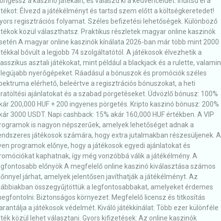
öngéssz a kaszinó játékain, és válaszd ki a kedvenceidet. Indítsd el a
átékot: Élvezd a játékélményt és tartsd szem előtt a költségkeretedet!
yors regisztrációs folyamat. Széles befizetési lehetőségek. Különböző
átékok közül választhatsz. Praktikus részletek magyar online kaszinók
setén A magyar online kaszinók kínálata 2026-ban már több mint 2000
átékkal bővült a legjobb 74 szolgáltatótól. A játékosok élvezhetik a
lasszikus asztali játékokat, mint például a blackjack és a rulette, valamin
 legújabb nyerőgépeket. Ráadásul a bónuszok és promóciók széles
pektruma elérhető, beleértve a regisztrációs bónuszokat, a heti
jratöltési ajánlatokat és a szabad pörgetéseket. Üdvözlő bónusz: 100%
kár 200,000 HUF + 200 ingyenes pörgetés. Kripto kaszinó bónusz: 200%
kár 3000 USDT. Napi cashback: 15% akár 160,000 HUF értékben. A VIP
rogramok is nagyon népszerűek, amelyek lehetőséget adnak a
endszeres játékosok számára, hogy extra jutalmakban részesüljenek. 
lyen programok előnye, hogy a játékosok egyedi ajánlatokat és
romóciókat kaphatnak, így még vonzóbbá válik a játékélmény. A
egfontosabb előnyök A megfelelő online kaszinó kiválasztása számos
lőnnyel járhat, amelyek jelentősen javíthatják a játékélményt. Az
lábbiakban összegyűjtöttük a legfontosabbakat, amelyeket érdemes
egfontolni: Biztonságos környezet: Megfelelő licensz és titkosítás
arantálja a játékosok védelmét. Kiváló játékkínálat: Több ezer különféle
áték közül lehet választani. Gyors kifizetések: Az online kaszinók