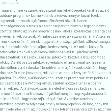
ugust 7, 2026
 magyar online kaszinók világa izgalmas lehetőségeket kínál, és az élő
ashback programok kiemelkednek a kedvezmények közül. Ezek a
rogramok nemcsak a játékosok élményét növelik, hanem
iztonságosabbá is teszik a szerencsejátékot, hiszen a legjobb helyek
özött található az online magyar casino , ahol a szórakozás garantált é
 nyeremények vonzóak. Mi határozza meg a kaszinó élményt A sikeres
nline kaszinó élményének alapja a biztonság, a játékok változatossága,
s a játékosok számára nyújtott kedvezmények. Az online kaszinók
zéles választékával a játékosok különböző stílusú játékok közül
álaszthatnak, a klasszikus asztali játékoktól kezdve a legújabb video
lotokig. Az élő osztós játékok egyedülálló élményt kínálnak, hiszen a
alós időben zajló interakció lehetővé teszi a játékosok számára, hogy
alós osztók ellen játszanak, miközben otthonuk kényelméből követheti
 játékot. Továbbá, a különböző bónuszok és promóciók, mint például a
api cashback és a VIP programok, szintén hozzájárulnak a pozitív
lményekhez. A játékosok számára elérhető összes kedvezmény és
romóció teszi az online kaszinó játékélményét még izgalmasabbá és
utalmazóbbá. Hogyan kezdjük el a játékot Az online kaszinózás
lkezdése egyszerű folyamat, amely néhány lépésből áll. Íme, hogy mit
ell figyelembe venni az induláskor: Fiók létrehozása: Regisztrálj az onlin