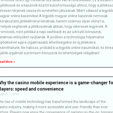
 játékosok és a kaszinók között kulcsfontosságú ahhoz, hogy a játékos
zívesen térjenek vissza és ismételten játszanak. Miért válaszd a legjob
agyar online kaszinókat A legjobb magyar online kaszinók nemcsak
zórakoztató játékélményt kínálnak, hanem számos olyan előnyt is,
melyek segítenek a játékosoknak abban, hogy sikeresek legyenek. A
romóciók, mint például a napi cashback és az üdvözlő bónuszok,
atalmas előnyöket nyújtanak. A jövőben a technológia folyamatos
ejlődésével egyre izgalmasabb lehetőségekre és új játékokra
zámíthatunk. Ne habozz, próbáld ki a legjobb online kaszinókat, és élve
 játék izgalmát a prémium bónuszok és lehetőségek világában!
ead More »
hy the casino mobile experience is a game-changer fo
layers: speed and convenience
ugust 7, 2026
he rise of mobile technology has transformed the landscape of the
asino industry, making it more accessible and user-friendly than ever
efore. Players now enjoy the convenience of gaming on-the-go, bringin