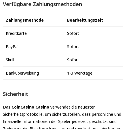
Verfügbare Zahlungsmethoden
Zahlungsmethode
Bearbeitungszeit
Kreditkarte
Sofort
PayPal
Sofort
Skrill
Sofort
Banküberweisung
1-3 Werktage
Sicherheit
Das
CoinCasino Casino
verwendet die neuesten
Sicherheitsprotokolle, um sicherzustellen, dass persönliche und
finanzielle Informationen der Spieler jederzeit geschützt sind.
Zudem ist die Plattform lizenziert und reguliert, was Vertrauen