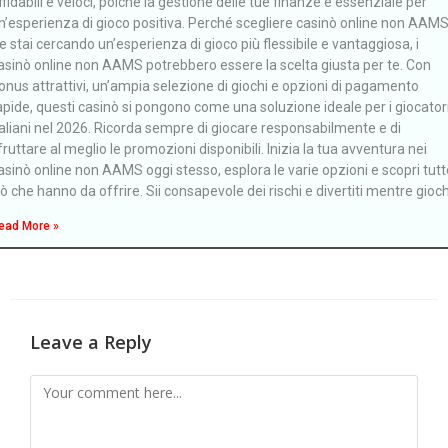
ffidabili e veloci, poiché la gestione delle tue finanze è essenziale per
n’esperienza di gioco positiva. Perché scegliere casinò online non AAM
e stai cercando un’esperienza di gioco più flessibile e vantaggiosa, i
asinò online non AAMS potrebbero essere la scelta giusta per te. Con
onus attrattivi, un’ampia selezione di giochi e opzioni di pagamento
apide, questi casinò si pongono come una soluzione ideale per i giocator
taliani nel 2026. Ricorda sempre di giocare responsabilmente e di
fruttare al meglio le promozioni disponibili. Inizia la tua avventura nei
asinò online non AAMS oggi stesso, esplora le varie opzioni e scopri tutt
iò che hanno da offrire. Sii consapevole dei rischi e divertiti mentre gioch
ead More »
Leave a Reply