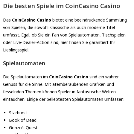
Die besten Spiele im CoinCasino Casino
Das
CoinCasino Casino
bietet eine beeindruckende Sammlung
von Spielen, die sowohl klassische als auch moderne Titel
umfasst. Egal, ob Sie ein Fan von Spielautomaten, Tischspielen
oder Live-Dealer-Action sind, hier finden Sie garantiert Ihr
Lieblingsspiel.
Spielautomaten
Die Spielautomaten im
CoinCasino Casino
sind ein wahrer
Genuss für die Sinne. Mit atemberaubenden Grafiken und
fesselnden Themen können Spieler in fantastische Welten
eintauchen. Einige der beliebtesten Spielautomaten umfassen:
Starburst
Book of Dead
Gonzo’s Quest