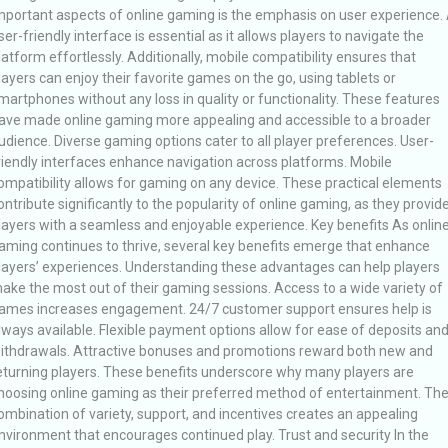
mportant aspects of online gaming is the emphasis on user experience.
ser-friendly interface is essential as it allows players to navigate the
latform effortlessly. Additionally, mobile compatibility ensures that
layers can enjoy their favorite games on the go, using tablets or
martphones without any loss in quality or functionality. These features
ave made online gaming more appealing and accessible to a broader
udience. Diverse gaming options cater to all player preferences. User-
riendly interfaces enhance navigation across platforms. Mobile
ompatibility allows for gaming on any device. These practical elements
ontribute significantly to the popularity of online gaming, as they provid
layers with a seamless and enjoyable experience. Key benefits As onlin
aming continues to thrive, several key benefits emerge that enhance
layers’ experiences. Understanding these advantages can help players
ake the most out of their gaming sessions. Access to a wide variety of
ames increases engagement. 24/7 customer support ensures help is
lways available. Flexible payment options allow for ease of deposits an
ithdrawals. Attractive bonuses and promotions reward both new and
eturning players. These benefits underscore why many players are
hoosing online gaming as their preferred method of entertainment. Th
ombination of variety, support, and incentives creates an appealing
nvironment that encourages continued play. Trust and security In the