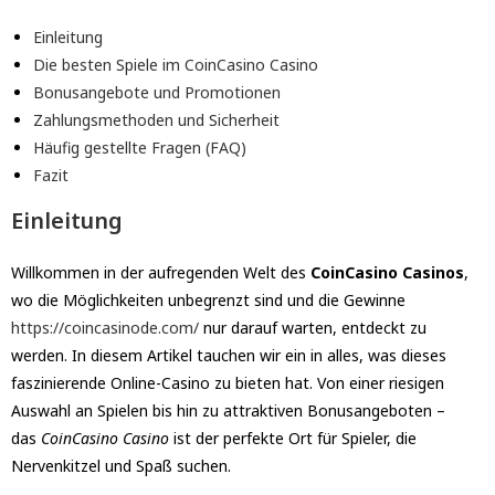
Einleitung
Die besten Spiele im CoinCasino Casino
Bonusangebote und Promotionen
Zahlungsmethoden und Sicherheit
Häufig gestellte Fragen (FAQ)
Fazit
Einleitung
Willkommen in der aufregenden Welt des
CoinCasino Casinos
,
wo die Möglichkeiten unbegrenzt sind und die Gewinne
https://coincasinode.com/
nur darauf warten, entdeckt zu
werden. In diesem Artikel tauchen wir ein in alles, was dieses
faszinierende Online-Casino zu bieten hat. Von einer riesigen
Auswahl an Spielen bis hin zu attraktiven Bonusangeboten –
das
CoinCasino Casino
ist der perfekte Ort für Spieler, die
Nervenkitzel und Spaß suchen.