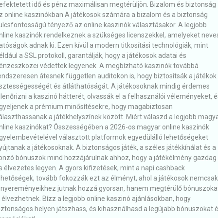
efektetett idő és pénz maximálisan megtérüljön. Bizalom és biztonság
z online kaszinókban A játékosok számára a bizalom és a biztonság
ulcsfontosságú tényező az online kaszinók választásakor. A legjobb
nline kaszinók rendelkeznek a szükséges licenszekkel, amelyeket neve
atóságok adnak ki. Ezen kívül a modern titkosítási technológiák, mint
éldául a SSL protokoll, garantálják, hogy a játékosok adatai és
énzeszközei védettek legyenek. A megbízható kaszinók továbbá
endszeresen átesnek független auditokon is, hogy biztosítsák a játékok
isztességességét és átláthatóságát. A játékosoknak mindig érdemes
llenőrizni a kaszinó hátterét, olvassák el a felhasználói véleményeket, é
igyeljenek a prémium minősítésekre, hogy magabiztosan
álaszthassanak a játékhelyszínek között. Miért válaszd a legjobb magy
nline kaszinókat? Összességében a 2026-os magyar online kaszinók
igyelembevételével választott platformok egyedülálló lehetőségeket
yújtanak a játékosoknak. A biztonságos játék, a széles játékkínálat és a
onzó bónuszok mind hozzájárulnak ahhoz, hogy a játékélmény gazdag
s élvezetes legyen. A gyors kifizetések, mint a napi cashback
ehetőségek, tovább fokozzák ezt az élményt, ahol a játékosok nemcsak
 nyereményeikhez jutnak hozzá gyorsan, hanem megtérülő bónuszoka
s élvezhetnek. Bízz a legjobb online kaszinó ajánlásokban, hogy
iztonságos helyen játszhass, és kihasználhasd a legújabb bónuszokat 