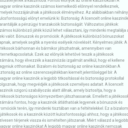
isszatérjenek a kaszinóba. Fontos előnyök az online kaszinókban A
agyar online kaszinók számos kiemelkedő előnnyel rendelkeznek,
melyek hozzájárulnak a játékosok élményéhez. Az alábbiakban néhány
ulcsfontosságú előnyt emelünk ki: Biztonság: A licencelt online kaszinó
arantálják a pénzügyi tranzakciók biztonságát. Változatos játékok:
zámos különböző játék közül lehet választani, így mindenki megtalálja 
eki valót. Bónuszok és promóciók: A játékosok különböző bónuszokat
apnak, amelyek segítik a nyerési esélyeik növelését. Kényelmes játék: A
átékosok bárhonnan és bármikor játszhatnak, amennyiben van
nternetkapcsolatuk. Ezek az előnyök lehetővé teszik a játékosok
zámára, hogy élvezzék a kaszinózás izgalmát anélkül, hogy el kellene
agyniuk otthonaikat. Bizalom és biztonság az online kaszinókban A
iztonság az online szerencsejátékban kiemelt jelentőséggel bír. A
agyar online kaszinók a legjobb titkosítással és biztonsági protokollal
olgoznak, hogy megvédjék a játékosok személyes adatait. A licencelt
aszinók szigorú szabályozás alatt állnak, amely biztosítja, hogy a
átékosok biztonságos környezetben játszhassanak. Emellett a játékoso
zámára fontos, hogy a kaszinók átláthatóak legyenek a bónuszok és
romóciók terén, így mindenki tisztában van a feltételekkel. Ez a bizalom
 játékosok és a kaszinók között kulcsfontosságú ahhoz, hogy a játékos
zívesen térjenek vissza és ismételten játszanak. Miért válaszd a legjob
agyar online kaszinókat A legjobb magyar online kaszinók nemcsak