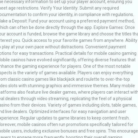
he necessary information to set up your player account, ensuring you
eet age restrictions. Verify Your Identity: Submit any required
ocumentation to confirm your identity, in compliance with regulations.
ake a Deposit: Fund your account using a preferred payment method,
hich can often be done directly through the app. Explore Games: Once
our account is funded, browse the game library and choose the titles th
nterest you. Quick access to your favorite games from anywhere. Ability
o play at your own pace without distractions. Convenient payment
ptions for easy transactions. Practical details for mobile casino gaming
obile casinos have evolved significantly, offering diverse features that
nhance the gaming experience for players. One of the most notable
spects is the variety of games available. Players can enjoy everything
rom classic casino games like blackjack and roulette to over-the-top
ideo slots with stunning graphics and immersive themes. Many mobile
latforms also feature live dealer games, where players can interact wit
eal dealers through video streaming, replicating the feel of a physical
asino from their devices. Variety of games including slots, table games,
nd live dealers. Optimized interfaces for easy navigation and user
xperience. Regular updates to game libraries to keep content fresh.
oreover, mobile casinos often run promotions specifically tailored for
obile users, including exclusive bonuses and free spins. This encourag
layers to engage more frequently, boosting their overall gaming