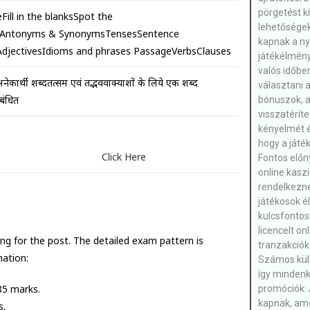
pörgetést k
ill in the blanksSpot the
lehetőségek
sAntonyms & SynonymsTensesSentence
kapnak a ny
djectivesIdioms and phrases PassageVerbsClauses
játékélmény
valós időben
ेकार्थी शब्दतत्सम एवं तद्भववाक्याशों के लिये एक शब्द
választani 
ंबंधित
bónuszok, a
visszatérít
kényelmét é
hogy a játé
Click Here
Fontos előn
online kasz
rendelkezne
játékosok 
kulcsfontos
licencelt on
ng for the post. The detailed exam pattern is
tranzakciók
mation:
Számos külö
így mindenk
85 marks.
promóciók: 
kapnak, ame
s.