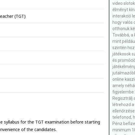
video slotok
élményt kíná
Teacher (TGT)
interakció 
hogy valós 
otthonuk ké
Továbbá, a 
mint példáu
szintén hoz
játékosok 
és promóció
játékélmén
jutalmazóbb
online kasz
amely néhány
figyelembe 
Regisztrálj
létrehozd a 
ellenőrzése
telefonod, h
he syllabus for the TGT examination before starting
Pénz befize
convenience of the candidates.
minimum 10