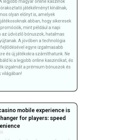
A legjobb magyar online kaszinók
rakoztató játékélményt kínálnak,
s olyan előnyt is, amelyek
 játékosoknak abban, hogy sikeresek
 promóciók, mint például a napi
s az üdvözlő bónuszok, hatalmas
yújtanak. A jövőben a technológia
fejlődésével egyre izgalmasabb
re és új játékokra számíthatunk. Ne
áld ki a legjobb online kaszinókat, és
ték izgalmát a prémium bónuszok és
 világában!
casino mobile experience is
hanger for players: speed
enience
26