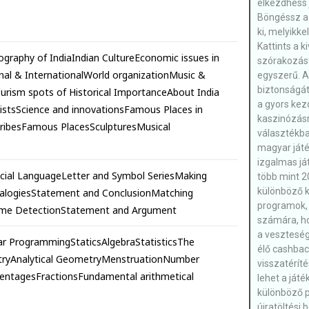
elkezdhess 
Böngéssz a 
ki, melyikke
Kattints a k
eography of IndiaIndian CultureEconomic issues in
szórakozást
onal & InternationalWorld organizationMusic &
egyszerű. Az
biztonságát
ourism spots of Historical ImportanceAbout India
a gyors kezd
istsScience and innovationsFamous Places in
kaszinózásr
ribesFamous PlacesSculpturesMusical
választékba
magyar ját
izgalmas já
icial LanguageLetter and Symbol SeriesMaking
több mint 2
különböző k
nalogiesStatement and ConclusionMatching
programok, 
heme DetectionStatement and Argument
számára, h
a veszteség
ear ProgrammingStaticsAlgebraStatisticsThe
élő cashbac
etryAnalytical GeometryMenstruationNumber
visszatéríté
ntagesFractionsFundamental arithmetical
lehet a ját
különböző p
újratöltési