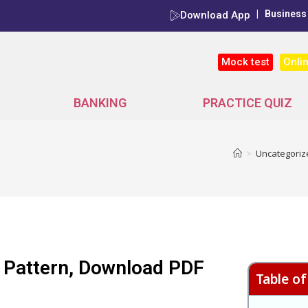
|
Business
Download App
Onli
Mock test
BANKING
PRACTICE QUIZ
>
Uncategoriz
 Pattern, Download PDF
Table o