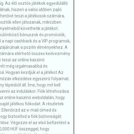
ig. Az élő osztós játékok egyedülálló
lnak, hiszen a valós időben zajló
lehetővé teszi a játékosok számára,
osztók ellen játszanak, miközben
nyelméből követhetik a játékot.
különböző bónuszok és promóciók,
l a napi cashback és a VIP programok,
zájárulnak a pozitív élményekhez. A
számára elérhető összes kedvezmény
 teszi az online kaszinó
yét még izgalmasabbá és
á. Hogyan kezdjük el a játékot Az
inózás elkezdése egyszerű folyamat,
 lépésből áll. Íme, hogy mit kell
venni az induláskor: Fiók létrehozása:
 az online kaszinó weboldalán, hogy
saját játékos fiókodat. A részletek
: Ellenőrizd az e-mail címed és
ogy biztosítsd a fiók biztonságát.
tése: Végezze el az első befizetést a
,000 HUF összeggel, hogy