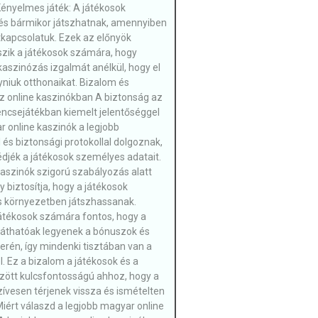
Kényelmes játék: A játékosok
és bármikor játszhatnak, amennyiben
tkapcsolatuk. Ezek az előnyök
szik a játékosok számára, hogy
kaszinózás izgalmát anélkül, hogy el
yniuk otthonaikat. Bizalom és
z online kaszinókban A biztonság az
encsejátékban kiemelt jelentőséggel
r online kaszinók a legjobb
l és biztonsági protokollal dolgoznak,
jék a játékosok személyes adatait.
 kaszinók szigorú szabályozás alatt
y biztosítja, hogy a játékosok
s környezetben játszhassanak.
játékosok számára fontos, hogy a
láthatóak legyenek a bónuszok és
erén, így mindenki tisztában van a
l. Ez a bizalom a játékosok és a
zött kulcsfontosságú ahhoz, hogy a
zívesen térjenek vissza és ismételten
Miért válaszd a legjobb magyar online