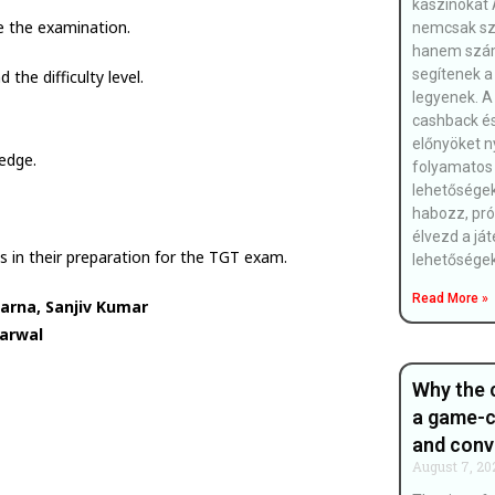
kaszinókat 
e the examination.
nemcsak szó
hanem számo
segítenek a
the difficulty level.
legyenek. A
cashback é
előnyöket n
edge.
folyamatos 
lehetőségek
habozz, prób
élvezd a já
es in their preparation for the TGT exam.
lehetőségek
Read More »
arna, Sanjiv Kumar
garwal
Why the 
a game-c
and conv
August 7, 20