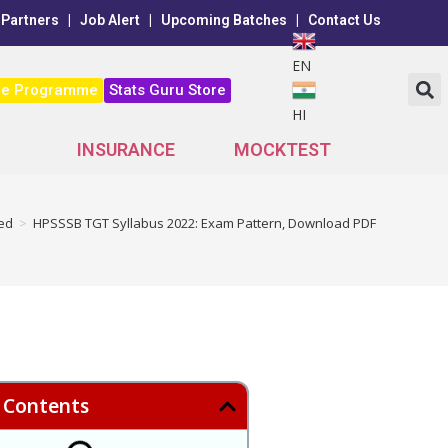
 Partners
|
Job Alert
|
Upcoming Batches
|
Contact Us
EN
ne Programme
Stats Guru Store
HI
INSURANCE
MOCKTEST
ed
>
HPSSSB TGT Syllabus 2022: Exam Pattern, Download PDF
f Contents