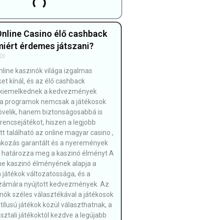
nline Casino élő cashback
miért érdemes játszani?
26
line kaszinók világa izgalmas
et kínál, és az élő cashback
kiemelkednek a kedvezmények
 a programok nemcsak a játékosok
velik, hanem biztonságosabbá is
erencsejátékot, hiszen a legjobb
t található az online magyar casino ,
akozás garantált és a nyeremények
 határozza meg a kaszinó élményt A
ine kaszinó élményének alapja a
a játékok változatossága, és a
számára nyújtott kedvezmények. Az
inók széles választékával a játékosok
tílusú játékok közül választhatnak, a
sztali játékoktól kezdve a legújabb