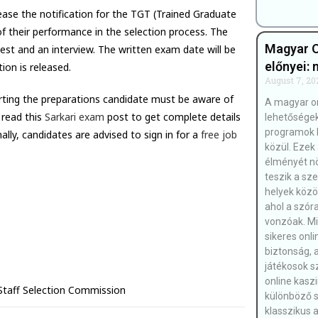
ease the notification for the TGT (Trained Graduate
of their performance in the selection process. The
Magyar O
 test and an interview. The written exam date will be
előnyei: 
ion is released.
August 7, 20
arting the preparations candidate must be aware of
A magyar on
 read this
Sarkari exam
post to get complete details
lehetőségek
programok 
ly, candidates are advised to sign in for a
free job
közül. Ezek
élményét nö
teszik a sz
helyek közöt
ahol a szór
vonzóak. Mi
sikeres onl
biztonság, 
játékosok 
online kasz
Staff Selection Commission
különböző s
klasszikus a