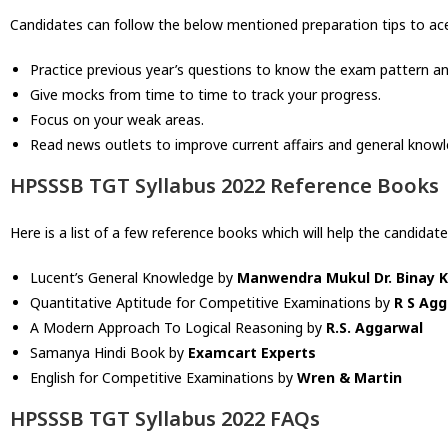
Candidates can follow the below mentioned preparation tips to ac
Practice previous year’s questions to know the exam pattern and 
Give mocks from time to time to track your progress.
Focus on your weak areas.
Read news outlets to improve current affairs and general knowl
HPSSSB TGT Syllabus 2022 Reference Books
Here is a list of a few reference books which will help the candidat
Lucent’s General Knowledge by
Manwendra Mukul Dr. Binay K
Quantitative Aptitude for Competitive Examinations by
R S Ag
A Modern Approach To Logical Reasoning by
R.S. Aggarwal
Samanya Hindi Book by
Examcart Experts
English for Competitive Examinations by
Wren & Martin
HPSSSB TGT Syllabus 2022 FAQs