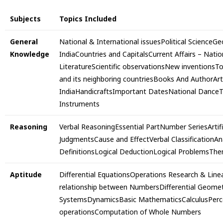
Subjects
Topics Included
General
National & International issuesPolitical ScienceG
Knowledge
IndiaCountries and CapitalsCurrent Affairs – Nati
LiteratureScientific observationsNew inventionsT
and its neighboring countriesBooks And AuthorArt
IndiaHandicraftsImportant DatesNational DanceT
Instruments
Reasoning
Verbal ReasoningEssential PartNumber SeriesArtif
JudgmentsCause and EffectVerbal ClassificationA
DefinitionsLogical DeductionLogical ProblemsT
Aptitude
Differential EquationsOperations Research & Lin
relationship between NumbersDifferential Geom
SystemsDynamicsBasic MathematicsCalculusPerce
operationsComputation of Whole Numbers