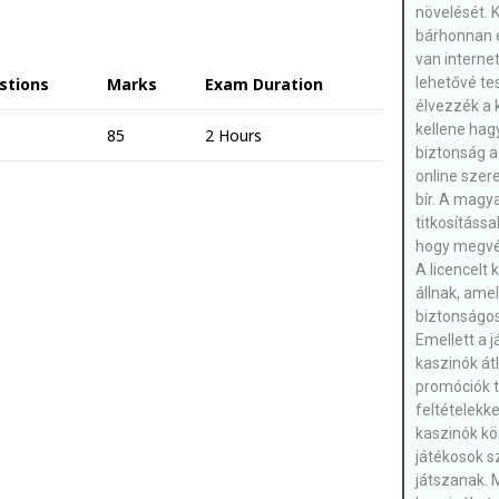
növelését. 
bárhonnan 
van interne
stions
Marks
Exam Duration
lehetővé te
élvezzék a 
kellene hag
85
2 Hours
biztonság a
online szer
bír. A magya
titkosítássa
hogy megvéd
A licencelt
állnak, amel
biztonságo
Emellett a 
kaszinók át
promóciók t
feltételekke
kaszinók kö
játékosok s
játszanak. 