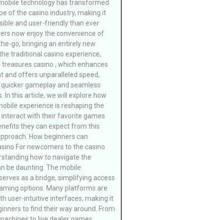
 mobile technology has transformed
e of the casino industry, making it
ible and user-friendly than ever
yers now enjoy the convenience of
he-go, bringing an entirely new
he traditional casino experience,
i treasures casino , which enhances
and offers unparalleled speed,
r quicker gameplay and seamless
. In this article, we will explore how
mobile experience is reshaping the
 interact with their favorite games
nefits they can expect from this
approach. How beginners can
sino For newcomers to the casino
rstanding how to navigate the
an be daunting. The mobile
serves as a bridge, simplifying access
gaming options. Many platforms are
h user-intuitive interfaces, making it
ginners to find their way around. From
 machines to live dealer games,