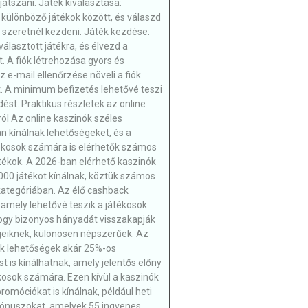
játszani. Játék kiválasztása:
különböző játékok között, és válaszd
l szeretnél kezdeni. Játék kezdése:
iválasztott játékra, és élvezd a
. A fiók létrehozása gyors és
 e-mail ellenőrzése növeli a fiók
. A minimum befizetés lehetővé teszi
ést. Praktikus részletek az online
ól Az online kaszinók széles
n kínálnak lehetőségeket, és a
ékosok számára is elérhetők számos
tékok. A 2026-ban elérhető kaszinók
000 játékot kínálnak, köztük számos
ategóriában. Az élő cashback
amely lehetővé teszik a játékosok
ogy bizonyos hányadát visszakapják
eiknek, különösen népszerűek. Az
k lehetőségek akár 25%-os
st is kínálhatnak, amely jelentős előny
ékosok számára. Ezen kívül a kaszinók
romóciókat is kínálnak, például heti
 bónuszokat, amelyek 55 ingyenes