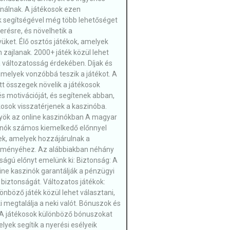
ínálnak. A játékosok ezen
 segítségével még több lehetőséget
erésre, és növelhetik a
üket. Élő osztós játékok, amelyek
 zajlanak. 2000+ játék közül lehet
a változatosság érdekében. Díjak és
melyek vonzóbbá teszik a játékot. A
ett összegek növelik a játékosok
s motivációját, és segítenek abban,
kosok visszatérjenek a kaszinóba.
yök az online kaszinókban A magyar
inók számos kiemelkedő előnnyel
k, amelyek hozzájárulnak a
élményéhez. Az alábbiakban néhány
ságú előnyt emelünk ki: Biztonság: A
line kaszinók garantálják a pénzügyi
 biztonságát. Változatos játékok:
nböző játék közül lehet választani,
i megtalálja a neki valót. Bónuszok és
A játékosok különböző bónuszokat
lyek segítik a nyerési esélyeik