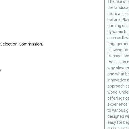
The rise of
the landscap
more access
before. Pla
gaming on-t
dynamic to t
such as Kiw
 Selection Commission.
engagement 
allowing fo
transactions
the casino 
way players
s.
and what be
innovative 
approach ca
world, unde
offerings c
experience 
to various 
designed wit
easy for be
classic slot