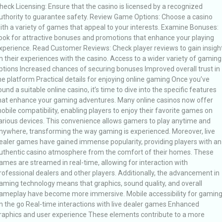
heck Licensing: Ensure that the casino is licensed by a recognized
uthority to guarantee safety. Review Game Options: Choose a casino
ith a variety of games that appeal to your interests. Examine Bonuses:
ook for attractive bonuses and promotions that enhance your playing
xperience. Read Customer Reviews: Check player reviews to gain insigh
n their experiences with the casino. Access to a wider variety of gaming
ptions Increased chances of securing bonuses Improved overall trust in
he platform Practical details for enjoying online gaming Once you’ve
ound a suitable online casino, it’s time to dive into the specific features
hat enhance your gaming adventures. Many online casinos now offer
obile compatibility, enabling players to enjoy their favorite games on
arious devices. This convenience allows gamers to play anytime and
nywhere, transforming the way gaming is experienced. Moreover, live
ealer games have gained immense popularity, providing players with an
uthentic casino atmosphere from the comfort of their homes. These
ames are streamed in real-time, allowing for interaction with
rofessional dealers and other players. Additionally, the advancement in
aming technology means that graphics, sound quality, and overall
ameplay have become more immersive. Mobile accessibility for gamin
n the go Real-time interactions with live dealer games Enhanced
raphics and user experience These elements contribute to a more