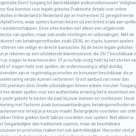
egistratie Direct toegang tot aantrekkelijke welkomstbonussen Veilighei
oor Ksa-licenties voor legale goksites Praktische details over online
oksites in Nederland In Nederland zijn er momenteel 32 geregistreerde
okplatforms, waar spelers kunnen kiezen uit een breed scala aan spell
n weddenschappen. Deze sites bieden niet alleen een uitgebreide
electie van spellen, maar ook snelle stortingen en uitbetalingen. Met de
pkomst van betalingsmethoden zoals iDEAL en crypto, kunnen spelers
rofiteren van veilige en directe transacties. Bij de beste legale goksites
un je rekenen op een uitstekende klantenservice, die 24/7 beschikbaar i
m je vragen te beantwoorden. Of je nu hulp nodig hebt bij het storten v
eld of vragen hebt over spellen, de ondersteuning is altijd dichtbij.
ovendien zijn er regelmatig promoties en bonussen beschikbaar die je
peelervaring verder kunnen verbeteren. Groot aanbod van meer dan
000 premium slots Snelle uitbetalingen binnen enkele minuten Toegan
ot live dealer spellen voor een authentieke ervaring Het is essentieel om
e juiste goksite te kiezen die past bij jouw wensen en voorkeuren. Houd
ekening met factoren zoals bonusaanbiedingen, betalingsmethoden en
lantenservice terwijl je je keuze maakt. Belangrijkste voordelen van onli
okken Online gokken biedt talloze voordelen voor spelers. Niet alleen is
et toegankelijker dan traditionele casino’s, maar de beschikbare
onussen en promoties maken het ook aantrekkelijker. Hieronder vind je