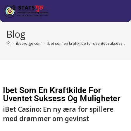
Blog
>
ibetnorge.com
>
Ibet som en kraftkilde for uventet suksess og 
Ibet Som En Kraftkilde For
Uventet Suksess Og Muligheter
iBet Casino: En ny æra for spillere
med drømmer om gevinst