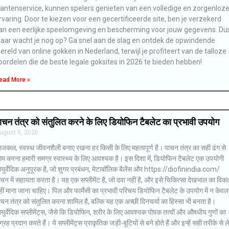
lantenservice, kunnen spelers genieten van een volledige en zorgenloz
rvaring. Door te kiezen voor een gecertificeerde site, ben je verzekerd
an een eerlijke speelomgeving en bescherming voor jouw gegevens. Du
aar wacht je nog op? Ga snel aan de slag en ontdek de opwindende
ereld van online gokken in Nederland, terwijl je profiteert van de talloze
oordelen die de beste legale goksites in 2026 te bieden hebben!
ead More »
ाचन तंत्र को संतुलित करने के लिए डियोफिन टैबलेट का प्रभावी उपयोग
ugust 5, 2026
जकल, स्वस्थ जीवनशैली बनाए रखना हर किसी के लिए महत्वपूर्ण है। पाचन तंत्र का सही ढंग से
ाम करना हमारी समग्र स्वास्थ्य के लिए आवश्यक है। इस दिशा में, डियोफिन टैबलेट एक उपयोगी
युर्वेदिक अनुपूरक है, जो शुगर प्रबंधन, मेटाबॉलिक बैलेंस और https://diofinindia.com/
चन में सहायता करता है। यह एक सप्लीमेंट है, जो दवा नहीं है, और इसे चिकित्सा देखभाल का विकल
ीं माना जाना चाहिए। पिल और फार्मेसी का प्रभावी परिचय डियोफिन टैबलेट के उपयोग में न केवल
चन तंत्र को संतुलित करना शामिल है, बल्कि यह एक अच्छी दिनचर्या का हिस्सा भी बनता है।
ुर्वेदिक सप्लीमेंट्स, जैसे कि डियोफिन, शरीर के लिए आवश्यक पोषक तत्वों और औषधीय गुणों का
ग्रह प्रदान करते हैं। ये सप्लीमेंट्स प्राकृतिक जड़ी-बूटियों से बने होते हैं और इन्हें सही तरीके से ले