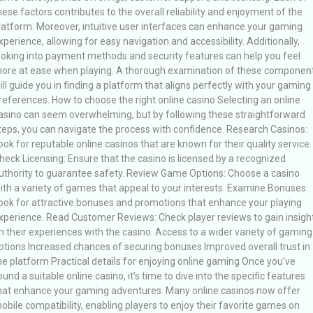
hese factors contributes to the overall reliability and enjoyment of the
latform. Moreover, intuitive user interfaces can enhance your gaming
xperience, allowing for easy navigation and accessibility. Additionally,
ooking into payment methods and security features can help you feel
ore at ease when playing. A thorough examination of these componen
ill guide you in finding a platform that aligns perfectly with your gaming
references. How to choose the right online casino Selecting an online
asino can seem overwhelming, but by following these straightforward
teps, you can navigate the process with confidence. Research Casinos:
ook for reputable online casinos that are known for their quality service.
heck Licensing: Ensure that the casino is licensed by a recognized
uthority to guarantee safety. Review Game Options: Choose a casino
ith a variety of games that appeal to your interests. Examine Bonuses:
ook for attractive bonuses and promotions that enhance your playing
xperience. Read Customer Reviews: Check player reviews to gain insigh
n their experiences with the casino. Access to a wider variety of gaming
ptions Increased chances of securing bonuses Improved overall trust in
he platform Practical details for enjoying online gaming Once you’ve
ound a suitable online casino, it’s time to dive into the specific features
hat enhance your gaming adventures. Many online casinos now offer
obile compatibility, enabling players to enjoy their favorite games on