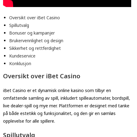
Oversikt over iBet Casino
Spillutvalg
Bonuser og kampanjer
Brukervennlighet og design
Sikkerhet og rettferdighet
Kundeservice
Konklusjon
Oversikt over iBet Casino
iBet Casino er et dynamisk online kasino som tilbyr en
omfattende samling av spill, inkludert spilleautomater, bordspill,
live dealer-spill og mye mer. Plattformen er designet med tanke
på både estetikk og funksjonalitet, og den gir en sømløs
opplevelse for alle spillere.
Spillutvalg