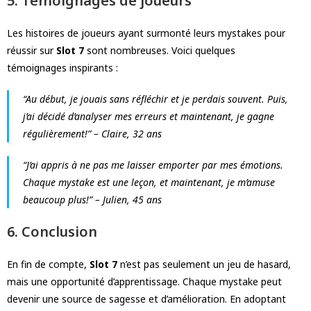
5. Témoignages de joueurs
Les histoires de joueurs ayant surmonté leurs mystakes pour
réussir sur
Slot 7
sont nombreuses. Voici quelques
témoignages inspirants :
“Au début, je jouais sans réfléchir et je perdais souvent. Puis,
j’ai décidé d’analyser mes erreurs et maintenant, je gagne
régulièrement!” – Claire, 32 ans
“J’ai appris à ne pas me laisser emporter par mes émotions.
Chaque mystake est une leçon, et maintenant, je m’amuse
beaucoup plus!” – Julien, 45 ans
6. Conclusion
En fin de compte,
Slot 7
n’est pas seulement un jeu de hasard,
mais une opportunité d’apprentissage. Chaque mystake peut
devenir une source de sagesse et d’amélioration. En adoptant