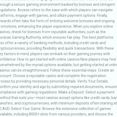
hrough a secure gaming environment backed by licenses and stringent
egulations. Access refers to the ease with which players can navigate
latforms, engage with games, and utilize payment options. Finally,
ewards often take the form of enticing welcome bonuses and ongoing
romotions, enhancing the player experience. When you explore online
asinos, check for licenses from reputable authorities, such as the
uracao Gaming Authority, which ensures fair play. The best platforms
lso offer a variety of banking methods, including credit cards and
ryptocurrencies, providing flexibility and quick transactions. With these
ey factors in mind, players can embark on their gaming journey with
onfidence. How to get started with online casinos New players may feel
verwhelmed by the myriad options available, but getting started at onli
asinos can be straightforward. Follow these essential steps: Create an
ccount: Choose a reputable casino and complete the registration
rocess by providing necessary personal details. Verify Your Details:
onfirm your identity and age by submitting required documents, ensuri
ompliance with gaming regulations. Make a Deposit: Select a payment
ethod that suits you—most casinos accept options like credit cards, ba
ransfers, and cryptocurrencies, with minimum deposits often starting at
0 AUD. Select Your Game: Browse the extensive collection of games
vailable, including 8000+ slots from various providers, and choose the