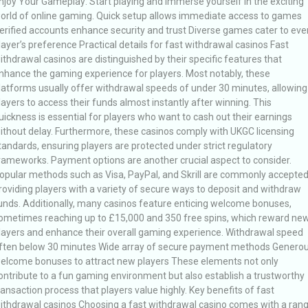
njoy Your Gameplay: Start playing and immerse yourself in the exciting
orld of online gaming. Quick setup allows immediate access to games
erified accounts enhance security and trust Diverse games cater to eve
layer’s preference Practical details for fast withdrawal casinos Fast
ithdrawal casinos are distinguished by their specific features that
nhance the gaming experience for players. Most notably, these
latforms usually offer withdrawal speeds of under 30 minutes, allowing
layers to access their funds almost instantly after winning. This
uickness is essential for players who want to cash out their earnings
ithout delay. Furthermore, these casinos comply with UKGC licensing
tandards, ensuring players are protected under strict regulatory
rameworks. Payment options are another crucial aspect to consider.
opular methods such as Visa, PayPal, and Skrill are commonly accepted
roviding players with a variety of secure ways to deposit and withdraw
unds. Additionally, many casinos feature enticing welcome bonuses,
ometimes reaching up to £15,000 and 350 free spins, which reward ne
layers and enhance their overall gaming experience. Withdrawal speed
ften below 30 minutes Wide array of secure payment methods Genero
elcome bonuses to attract new players These elements not only
ontribute to a fun gaming environment but also establish a trustworthy
ransaction process that players value highly. Key benefits of fast
ithdrawal casinos Choosing a fast withdrawal casino comes with a ran