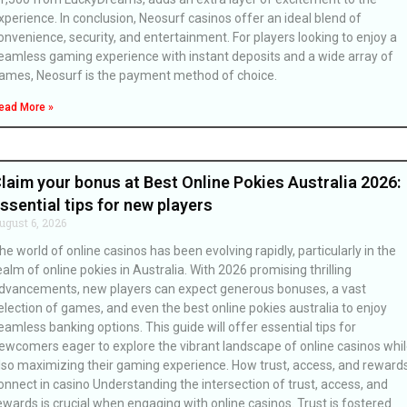
xperience. In conclusion, Neosurf casinos offer an ideal blend of
onvenience, security, and entertainment. For players looking to enjoy a
eamless gaming experience with instant deposits and a wide array of
ames, Neosurf is the payment method of choice.
ead More »
laim your bonus at Best Online Pokies Australia 2026:
ssential tips for new players
ugust 6, 2026
he world of online casinos has been evolving rapidly, particularly in the
ealm of online pokies in Australia. With 2026 promising thrilling
dvancements, new players can expect generous bonuses, a vast
election of games, and even the best online pokies australia to enjoy
eamless banking options. This guide will offer essential tips for
ewcomers eager to explore the vibrant landscape of online casinos whi
lso maximizing their gaming experience. How trust, access, and reward
onnect in casino Understanding the intersection of trust, access, and
ewards is crucial when engaging with online casinos. Trust is fostered