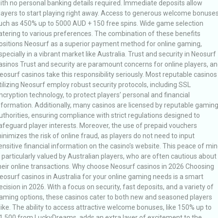
ith no personal banking details required. Immediate deposits allow
layers to start playing right away. Access to generous welcome bonuses
uch as 450% up to 5000 AUD + 150 free spins. Wide game selection
atering to various preferences. The combination of these benefits
ositions Neosurf as a superior payment method for online gaming,
specially in a vibrant market like Australia. Trust and security in Neosurf
asinos Trust and security are paramount concerns for online players, a
eosurf casinos take this responsibility seriously. Most reputable casinos
tilizing Neosurf employ robust security protocols, including SSL
ncryption technology, to protect players’ personal and financial
nformation. Additionally, many casinos are licensed by reputable gamin
uthorities, ensuring compliance with strict regulations designed to
afeguard player interests. Moreover, the use of prepaid vouchers
inimizes the risk of online fraud, as players do not need to input
ensitive financial information on the casino’s website. This peace of mi
s particularly valued by Australian players, who are often cautious about
heir online transactions. Why choose Neosurf casinos in 2026 Choosing
eosurf casinos in Australia for your online gaming needs is a smart
ecision in 2026. With a focus on security, fast deposits, and a variety of
aming options, these casinos cater to both new and seasoned players
like. The ability to access attractive welcome bonuses, like 150% up to
1,500 from LuckyDreams, adds an extra layer of excitement to the