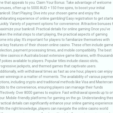
ne that appeals to you. Claim Your Bonus: Take advantage of welcome
onuses, often up to 5000 AUD + 150 free spins, to boost your initial
ankroll. Start Playing: Dive into your chosen game and enjoy the
xhilarating experience of online gambling! Easy registration to get start
uickly. Variety of payment options for convenience. Attractive bonuses 
aximize your bankroll. Practical details for online gaming Once you’ve
aken the initial steps to start playing, the practical aspects of gaming
ome into play. It’s important for players to familiarize themselves with
he key features of their chosen online casino. These often include gam
election, payment processing times, and mobile compatibility. The best
nline casinos in Australia boast extensive game libraries, with thousand
f pokies available to players. Popular titles include classic slots,
rogressive jackpots, and themed games that captivate users.
dditionally, with withdrawal times as fast as one hour, players can enjoy
heir winnings in a matter of moments. The availability of various payme
ptions, including crypto and traditional methods like Visa and Mastercar
dds to the convenience, ensuring players can manage their funds
ffectively. Over 8000 games to explore. Fast withdrawal speeds up to o
our. Mobile-friendly platforms for gaming on the go. Understanding the
ractical details can significantly enhance your online gaming experience
ith the right knowledge, players can navigate the online casino world