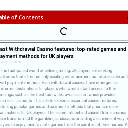
able of Contents
ast Withdrawal Casino features: top-rated games and
ayment methods for UK players
ugust 6, 2026
n the fast-paced world of online gaming, UK players are seeking
latforms that offer not only exciting entertainment but also reliable and
wift payment methods. Fast withdrawal casinos have emerged as
referred destinations for players who want instant access to their
innings, such as the best fast withdrawal casino , which provides
eamless cashouts. This article explores essential casino features,
ncluding popular games and payment methods that prioritize quick
ransactions for UK players. The essentials behind casino Online casinos
ave transformed the gambling landscape, providing a convenient way f
layers to enjoy their favorite games from the comfort of their homes. A