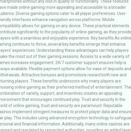
martphones without any loss in quality or functionality. These features
ave made online gaming more appealing and accessible to a broader
udience. Diverse gaming options cater to all player preferences. User-
riendly interfaces enhance navigation across platforms. Mobile
ompatibility allows for gaming on any device. These practical elements
ontribute significantly to the popularity of online gaming, as they provid
layers with a seamless and enjoyable experience. Key benefits As onlin
aming continues to thrive, several key benefits emerge that enhance
layers’ experiences. Understanding these advantages can help players
ake the most out of their gaming sessions. Access to a wide variety of
ames increases engagement. 24/7 customer support ensures help is
lways available. Flexible payment options allow for ease of deposits an
ithdrawals. Attractive bonuses and promotions reward both new and
eturning players. These benefits underscore why many players are
hoosing online gaming as their preferred method of entertainment. Th
ombination of variety, support, and incentives creates an appealing
nvironment that encourages continued play. Trust and security In the
orld of online gaming, trust and security are paramount. Reputable
asinos implement stringent measures to protect player data and ensur
air play. This includes using advanced encryption technology to safegua
ersonal and financial information. Additionally, many online casinos are
icensed and regulated by respected authorities, providing an added laye