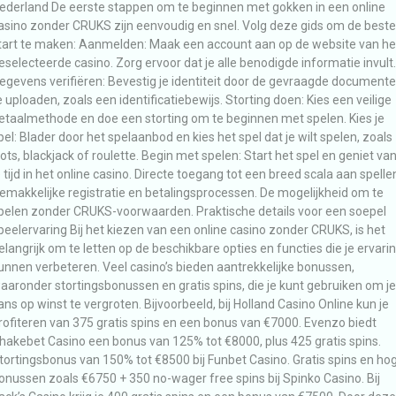
ederland De eerste stappen om te beginnen met gokken in een online
asino zonder CRUKS zijn eenvoudig en snel. Volg deze gids om de beste
tart te maken: Aanmelden: Maak een account aan op de website van he
eselecteerde casino. Zorg ervoor dat je alle benodigde informatie invult.
egevens verifiëren: Bevestig je identiteit door de gevraagde document
e uploaden, zoals een identificatiebewijs. Storting doen: Kies een veilige
etaalmethode en doe een storting om te beginnen met spelen. Kies je
pel: Blader door het spelaanbod en kies het spel dat je wilt spelen, zoals
lots, blackjack of roulette. Begin met spelen: Start het spel en geniet va
e tijd in het online casino. Directe toegang tot een breed scala aan spelle
emakkelijke registratie en betalingsprocessen. De mogelijkheid om te
pelen zonder CRUKS-voorwaarden. Praktische details voor een soepel
peelervaring Bij het kiezen van een online casino zonder CRUKS, is het
elangrijk om te letten op de beschikbare opties en functies die je ervari
unnen verbeteren. Veel casino’s bieden aantrekkelijke bonussen,
aaronder stortingsbonussen en gratis spins, die je kunt gebruiken om je
ans op winst te vergroten. Bijvoorbeeld, bij Holland Casino Online kun je
rofiteren van 375 gratis spins en een bonus van €7000. Evenzo biedt
hakebet Casino een bonus van 125% tot €8000, plus 425 gratis spins.
tortingsbonus van 150% tot €8500 bij Funbet Casino. Gratis spins en ho
onussen zoals €6750 + 350 no-wager free spins bij Spinko Casino. Bij