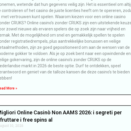
pnemen, wetende dat hun gegevens veilig zijn. Het is essentieel om alti
e controleren of het casino de juiste licenties heeft om te opereren, zod
e met vertrouwen kunt spelen. Waarom kiezen voor een online casino
onder CRUKS? Online casino’s zonder CRUKS zijn een uitstekende keuz
oor zowel nieuwe als ervaren spelers die op zoek zijn naar vrijheid en
emak. Met de mogelijkheid om snel en gemakkelijk spellen te spelen
onder registratiedrempels, plus aantrekkelijke bonussen en veilige
etaalmethoden, zijn ze goed gepositioneerd om aan de wensen van de
oderne gokker te voldoen. Als je op zoek bent naar een opwindende en
eilige gokervaring, zijn de online casino’s zonder CRUKS op de
ederlandse markt in 2026 de beste optie. Durf te ontdekken, speel
erantwoord en geniet van de talloze kansen die deze casino’s te bieden
ebben!
ead More »
igliori Online Casinò Non AAMS 2026: i segreti per
fruttare i free spins al
ugust 10, 2026