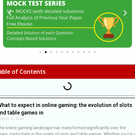
able of Contents
hat to expect in online gaming: the evolution of slots
nd table games in
ugust 10, 2026
he online gaming landscape has transformed significantly over the
ears, particularly in the realm of slots and table games. Whether you’re 