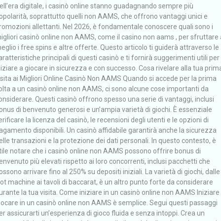
ell’era digitale, i casinò online stanno guadagnando sempre più
opolarità, soprattutto quelli non AAMS, che offrono vantaggi unici e
romozioni allettanti. Nel 2026, è fondamentale conoscere quali sono i
igliori casinò online non AAMS, come il casino non aams , per sfruttare 
eglio i free spins e altre offerte. Questo articolo ti guiderà attraverso le
aratteristiche principali di questi casinò e ti fornirà suggerimenti utili per
niziare a giocare in sicurezza e con successo. Cosa rivelare alla tua prim
isita ai Migliori Online Casinò Non AAMS Quando si accede per la prima
olta a un casinò online non AAMS, ci sono alcune cose importanti da
onsiderare. Questi casinò offrono spesso una serie di vantaggi, inclusi
onus di benvenuto generosi e un’ampia varietà di giochi. È essenziale
erificare la licenza del casinò, le recensioni degli utenti e le opzioni di
agamento disponibili. Un casinò affidabile garantirà anche la sicurezza
elle transazioni e la protezione dei dati personali. In questo contesto, è
tile notare che i casinò online non AAMS possono offrire bonus di
envenuto più elevati rispetto ai loro concorrenti, inclusi pacchetti che
ossono arrivare fino al 250% su depositi iniziali. La varietà di giochi, dalle
lot machine ai tavoli di baccarat, è un altro punto forte da considerare
urante la tua visita. Come iniziare in un casinò online non AAMS Iniziare
iocare in un casinò online non AAMS è semplice. Segui questi passaggi
er assicurarti un’esperienza di gioco fluida e senza intoppi. Crea un