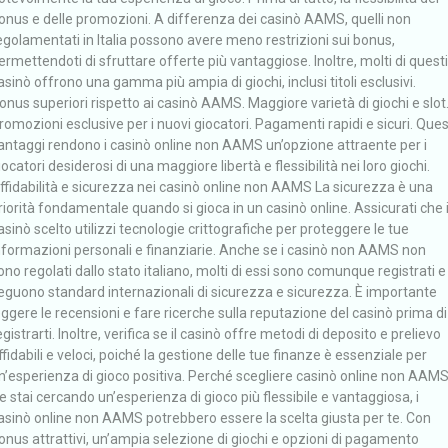
onus e delle promozioni. A differenza dei casinò AAMS, quelli non
egolamentati in Italia possono avere meno restrizioni sui bonus,
ermettendoti di sfruttare offerte più vantaggiose. Inoltre, molti di questi
asinò offrono una gamma più ampia di giochi, inclusi titoli esclusivi.
onus superiori rispetto ai casinò AAMS. Maggiore varietà di giochi e slot
romozioni esclusive per i nuovi giocatori. Pagamenti rapidi e sicuri. Ques
antaggi rendono i casinò online non AAMS un’opzione attraente per i
iocatori desiderosi di una maggiore libertà e flessibilità nei loro giochi.
ffidabilità e sicurezza nei casinò online non AAMS La sicurezza è una
riorità fondamentale quando si gioca in un casinò online. Assicurati che i
asinò scelto utilizzi tecnologie crittografiche per proteggere le tue
nformazioni personali e finanziarie. Anche se i casinò non AAMS non
ono regolati dallo stato italiano, molti di essi sono comunque registrati e
eguono standard internazionali di sicurezza e sicurezza. È importante
eggere le recensioni e fare ricerche sulla reputazione del casinò prima di
egistrarti. Inoltre, verifica se il casinò offre metodi di deposito e prelievo
ffidabili e veloci, poiché la gestione delle tue finanze è essenziale per
n’esperienza di gioco positiva. Perché scegliere casinò online non AAM
e stai cercando un’esperienza di gioco più flessibile e vantaggiosa, i
asinò online non AAMS potrebbero essere la scelta giusta per te. Con
onus attrattivi, un’ampia selezione di giochi e opzioni di pagamento