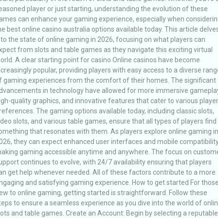
easoned player or just starting, understanding the evolution of these
ames can enhance your gaming experience, especially when considerin
he best online casino australia options available today. This article delve
nto the state of online gaming in 2026, focusing on what players can
xpect from slots and table games as they navigate this exciting virtual
orld. A clear starting point for casino Online casinos have become
ncreasingly popular, providing players with easy access to a diverse rang
f gaming experiences from the comfort of their homes. The significant
dvancements in technology have allowed for more immersive gameplay
igh-quality graphics, and innovative features that cater to various playe
references. The gaming options available today, including classic slots,
ideo slots, and various table games, ensure that all types of players find
omething that resonates with them. As players explore online gaming i
026, they can expect enhanced user interfaces and mobile compatibility
aking gaming accessible anytime and anywhere. The focus on custom
upport continues to evolve, with 24/7 availability ensuring that players
an get help whenever needed. All of these factors contribute to a more
ngaging and satisfying gaming experience. How to get started For thos
ew to online gaming, getting started is straightforward. Follow these
teps to ensure a seamless experience as you dive into the world of onli
lots and table games. Create an Account: Begin by selecting a reputable