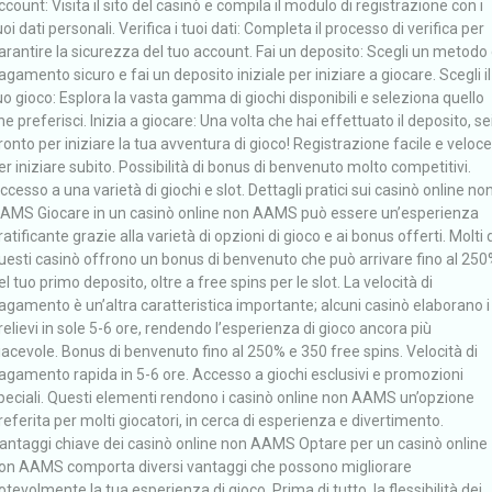
ccount: Visita il sito del casinò e compila il modulo di registrazione con i
uoi dati personali. Verifica i tuoi dati: Completa il processo di verifica per
arantire la sicurezza del tuo account. Fai un deposito: Scegli un metodo 
agamento sicuro e fai un deposito iniziale per iniziare a giocare. Scegli il
uo gioco: Esplora la vasta gamma di giochi disponibili e seleziona quello
he preferisci. Inizia a giocare: Una volta che hai effettuato il deposito, se
ronto per iniziare la tua avventura di gioco! Registrazione facile e veloce
er iniziare subito. Possibilità di bonus di benvenuto molto competitivi.
ccesso a una varietà di giochi e slot. Dettagli pratici sui casinò online no
AMS Giocare in un casinò online non AAMS può essere un’esperienza
ratificante grazie alla varietà di opzioni di gioco e ai bonus offerti. Molti d
uesti casinò offrono un bonus di benvenuto che può arrivare fino al 25
el tuo primo deposito, oltre a free spins per le slot. La velocità di
agamento è un’altra caratteristica importante; alcuni casinò elaborano i
relievi in sole 5-6 ore, rendendo l’esperienza di gioco ancora più
iacevole. Bonus di benvenuto fino al 250% e 350 free spins. Velocità di
agamento rapida in 5-6 ore. Accesso a giochi esclusivi e promozioni
peciali. Questi elementi rendono i casinò online non AAMS un’opzione
referita per molti giocatori, in cerca di esperienza e divertimento.
antaggi chiave dei casinò online non AAMS Optare per un casinò online
on AAMS comporta diversi vantaggi che possono migliorare
otevolmente la tua esperienza di gioco. Prima di tutto, la flessibilità dei