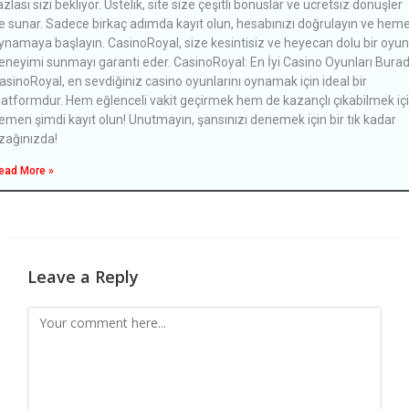
azlası sizi bekliyor. Üstelik, site size çeşitli bonuslar ve ücretsiz dönüşler
e sunar. Sadece birkaç adımda kayıt olun, hesabınızı doğrulayın ve hem
ynamaya başlayın. CasinoRoyal, size kesintisiz ve heyecan dolu bir oyun
eneyimi sunmayı garanti eder. CasinoRoyal: En İyi Casino Oyunları Bura
asinoRoyal, en sevdiğiniz casino oyunlarını oynamak için ideal bir
latformdur. Hem eğlenceli vakit geçirmek hem de kazançlı çıkabilmek iç
emen şimdi kayıt olun! Unutmayın, şansınızı denemek için bir tık kadar
zağınızda!
ead More »
Leave a Reply