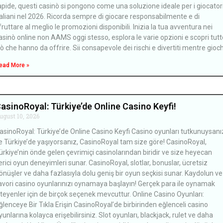
apide, questi casinò si pongono come una soluzione ideale per i giocator
taliani nel 2026. Ricorda sempre di giocare responsabilmente e di
fruttare al meglio le promozioni disponibili. Inizia la tua avventura nei
asinò online non AAMS oggi stesso, esplora le varie opzioni e scopri tutt
iò che hanno da offrire. Sii consapevole dei rischi e divertiti mentre gioch
ead More »
asinoRoyal: Türkiye’de Online Casino Keyfi!
ugust 10, 2026
asinoRoyal: Türkiye’de Online Casino Keyfi Casino oyunları tutkunuysanı
e Türkiye’de yaşıyorsanız, CasinoRoyal tam size göre! CasinoRoyal,
ürkiye’nin önde gelen çevrimiçi casinolarından biridir ve size heyecan
erici oyun deneyimleri sunar. CasinoRoyal, slotlar, bonuslar, ücretsiz
önüşler ve daha fazlasıyla dolu geniş bir oyun seçkisi sunar. Kaydolun ve
avori casino oyunlarınızı oynamaya başlayın! Gerçek para ile oynamak
steyenler için de birçok seçenek mevcuttur. Online Casino Oyunları:
ğlenceye Bir Tıkla Erişin CasinoRoyal’de birbirinden eğlenceli casino
yunlarına kolayca erişebilirsiniz. Slot oyunları, blackjack, rulet ve daha