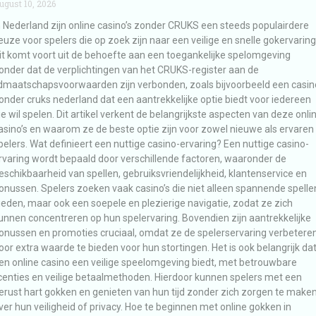
ugust 10, 2026
n Nederland zijn online casino’s zonder CRUKS een steeds populairdere
euze voor spelers die op zoek zijn naar een veilige en snelle gokervaring
it komt voort uit de behoefte aan een toegankelijke spelomgeving
onder dat de verplichtingen van het CRUKS-register aan de
idmaatschapsvoorwaarden zijn verbonden, zoals bijvoorbeeld een casin
onder cruks nederland dat een aantrekkelijke optie biedt voor iedereen
ie wil spelen. Dit artikel verkent de belangrijkste aspecten van deze onli
asino’s en waarom ze de beste optie zijn voor zowel nieuwe als ervaren
pelers. Wat definieert een nuttige casino-ervaring? Een nuttige casino-
rvaring wordt bepaald door verschillende factoren, waaronder de
eschikbaarheid van spellen, gebruiksvriendelijkheid, klantenservice en
onussen. Spelers zoeken vaak casino’s die niet alleen spannende spelle
ieden, maar ook een soepele en plezierige navigatie, zodat ze zich
unnen concentreren op hun spelervaring. Bovendien zijn aantrekkelijke
onussen en promoties cruciaal, omdat ze de spelerservaring verbetere
oor extra waarde te bieden voor hun stortingen. Het is ook belangrijk da
en online casino een veilige speelomgeving biedt, met betrouwbare
icenties en veilige betaalmethoden. Hierdoor kunnen spelers met een
erust hart gokken en genieten van hun tijd zonder zich zorgen te make
ver hun veiligheid of privacy. Hoe te beginnen met online gokken in