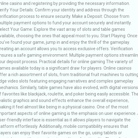
nline casino and registering by providing the necessary information.
erify Your Details: Confirm your identity and address through the
erification process to ensure security. Make a Deposit: Choose from
ultiple payment options to fund your account securely and instantly.
elect Your Game: Explore the vast array of slots and table games
vailable, choosing the ones that appeal most to you. Start Playing: Once
ou’ve found your game, jump in and enjoy the thrill of the gameplay.
reating an account allows you to access exclusive offers. Verification
nsures a safe gaming environment. Multiple payment options streamli
our deposit process. Practical details for online gaming The variety of
ames available today is a significant draw for players. Online casinos
ffer a rich assortment of slots, from traditional fruit machines to cuttin
dge video slots featuring engaging narratives and complex gameplay
echanics. Similarly, table games have also evolved, with digital versions
f favorites like blackjack, roulette, and poker being easily accessible. Th
ealistic graphics and sound effects enhance the overall experience,
aking it feel almost like being in a physical casino. One of the most
mportant aspects of online gaming is the emphasis on user experience.
ser-friendly interface is essential as it allows players to navigate the
latform effortlessly. Additionally, mobile compatibility ensures that
layers can enjoy their favorite games on the go, using tablets or