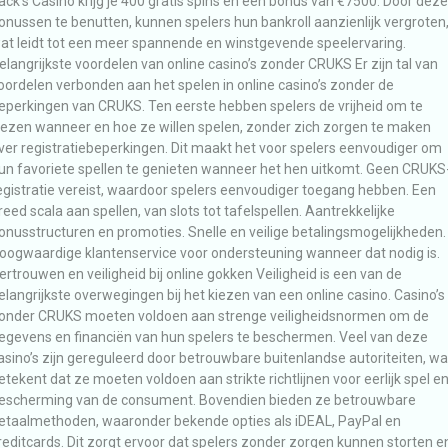
ack’s Casino krijg je 400 gratis spins en een bonus van €7500. Door deze
onussen te benutten, kunnen spelers hun bankroll aanzienlijk vergroten
at leidt tot een meer spannende en winstgevende speelervaring.
elangrijkste voordelen van online casino’s zonder CRUKS Er zijn tal van
oordelen verbonden aan het spelen in online casino’s zonder de
eperkingen van CRUKS. Ten eerste hebben spelers de vrijheid om te
iezen wanneer en hoe ze willen spelen, zonder zich zorgen te maken
ver registratiebeperkingen. Dit maakt het voor spelers eenvoudiger om
un favoriete spellen te genieten wanneer het hen uitkomt. Geen CRUKS
egistratie vereist, waardoor spelers eenvoudiger toegang hebben. Een
reed scala aan spellen, van slots tot tafelspellen. Aantrekkelijke
onusstructuren en promoties. Snelle en veilige betalingsmogelijkheden.
oogwaardige klantenservice voor ondersteuning wanneer dat nodig is.
ertrouwen en veiligheid bij online gokken Veiligheid is een van de
elangrijkste overwegingen bij het kiezen van een online casino. Casino’s
onder CRUKS moeten voldoen aan strenge veiligheidsnormen om de
egevens en financiën van hun spelers te beschermen. Veel van deze
asino’s zijn gereguleerd door betrouwbare buitenlandse autoriteiten, wa
etekent dat ze moeten voldoen aan strikte richtlijnen voor eerlijk spel e
escherming van de consument. Bovendien bieden ze betrouwbare
etaalmethoden, waaronder bekende opties als iDEAL, PayPal en
reditcards. Dit zorgt ervoor dat spelers zonder zorgen kunnen storten e