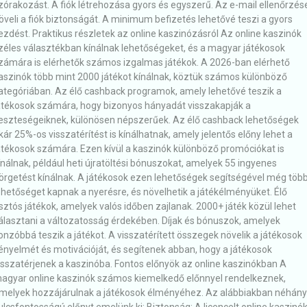
zórakozást. A fiók létrehozása gyors és egyszerű. Az e-mail ellenőrzés
öveli a fiók biztonságát. A minimum befizetés lehetővé teszi a gyors
ezdést. Praktikus részletek az online kaszinózásról Az online kaszinók
zéles választékban kínálnak lehetőségeket, és a magyar játékosok
zámára is elérhetők számos izgalmas játékok. A 2026-ban elérhető
aszinók több mint 2000 játékot kínálnak, köztük számos különböző
ategóriában. Az élő cashback programok, amely lehetővé teszik a
átékosok számára, hogy bizonyos hányadát visszakapják a
eszteségeiknek, különösen népszerűek. Az élő cashback lehetőségek
kár 25%-os visszatérítést is kínálhatnak, amely jelentős előny lehet a
átékosok számára. Ezen kívül a kaszinók különböző promóciókat is
ínálnak, például heti újratöltési bónuszokat, amelyek 55 ingyenes
örgetést kínálnak. A játékosok ezen lehetőségek segítségével még töb
ehetőséget kapnak a nyerésre, és növelhetik a játékélményüket. Élő
sztós játékok, amelyek valós időben zajlanak. 2000+ játék közül lehet
álasztani a változatosság érdekében. Díjak és bónuszok, amelyek
onzóbbá teszik a játékot. A visszatérített összegek növelik a játékosok
ényelmét és motivációját, és segítenek abban, hogy a játékosok
isszatérjenek a kaszinóba. Fontos előnyök az online kaszinókban A
agyar online kaszinók számos kiemelkedő előnnyel rendelkeznek,
melyek hozzájárulnak a játékosok élményéhez. Az alábbiakban néhány
ulcsfontosságú előnyt emelünk ki: Biztonság: A licencelt online kaszinó