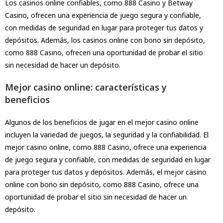
Los casinos online confiables, como 888 Casino y Betway
Casino, ofrecen una experiencia de juego segura y confiable,
con medidas de seguridad en lugar para proteger tus datos y
depósitos. Además, los casinos online con bono sin depósito,
como 888 Casino, ofrecen una oportunidad de probar el sitio
sin necesidad de hacer un depósito.
Mejor casino online: características y
beneficios
Algunos de los beneficios de jugar en el mejor casino online
incluyen la variedad de juegos, la seguridad y la confiabilidad. El
mejor casino online, como 888 Casino, ofrece una experiencia
de juego segura y confiable, con medidas de seguridad en lugar
para proteger tus datos y depósitos. Además, el mejor casino
online con bono sin depósito, como 888 Casino, ofrece una
oportunidad de probar el sitio sin necesidad de hacer un
depósito.