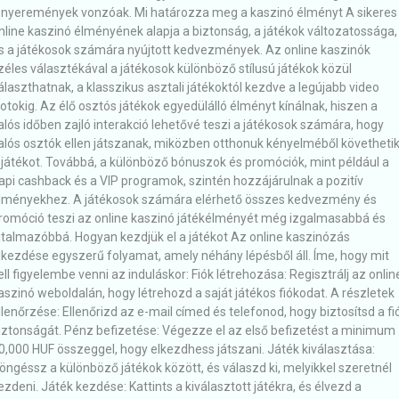
 nyeremények vonzóak. Mi határozza meg a kaszinó élményt A sikeres
nline kaszinó élményének alapja a biztonság, a játékok változatossága,
s a játékosok számára nyújtott kedvezmények. Az online kaszinók
zéles választékával a játékosok különböző stílusú játékok közül
álaszthatnak, a klasszikus asztali játékoktól kezdve a legújabb video
lotokig. Az élő osztós játékok egyedülálló élményt kínálnak, hiszen a
alós időben zajló interakció lehetővé teszi a játékosok számára, hogy
alós osztók ellen játszanak, miközben otthonuk kényelméből követheti
 játékot. Továbbá, a különböző bónuszok és promóciók, mint például a
api cashback és a VIP programok, szintén hozzájárulnak a pozitív
lményekhez. A játékosok számára elérhető összes kedvezmény és
romóció teszi az online kaszinó játékélményét még izgalmasabbá és
utalmazóbbá. Hogyan kezdjük el a játékot Az online kaszinózás
lkezdése egyszerű folyamat, amely néhány lépésből áll. Íme, hogy mit
ell figyelembe venni az induláskor: Fiók létrehozása: Regisztrálj az onlin
aszinó weboldalán, hogy létrehozd a saját játékos fiókodat. A részletek
llenőrzése: Ellenőrizd az e-mail címed és telefonod, hogy biztosítsd a fi
iztonságát. Pénz befizetése: Végezze el az első befizetést a minimum
0,000 HUF összeggel, hogy elkezdhess játszani. Játék kiválasztása:
öngéssz a különböző játékok között, és válaszd ki, melyikkel szeretnél
ezdeni. Játék kezdése: Kattints a kiválasztott játékra, és élvezd a