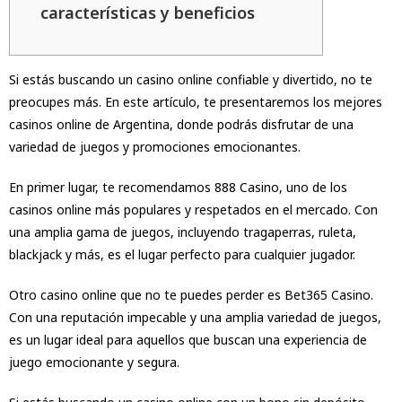
características y beneficios
Si estás buscando un casino online confiable y divertido, no te
preocupes más. En este artículo, te presentaremos los mejores
casinos online de Argentina, donde podrás disfrutar de una
variedad de juegos y promociones emocionantes.
En primer lugar, te recomendamos 888 Casino, uno de los
casinos online más populares y respetados en el mercado. Con
una amplia gama de juegos, incluyendo tragaperras, ruleta,
blackjack y más, es el lugar perfecto para cualquier jugador.
Otro casino online que no te puedes perder es Bet365 Casino.
Con una reputación impecable y una amplia variedad de juegos,
es un lugar ideal para aquellos que buscan una experiencia de
juego emocionante y segura.