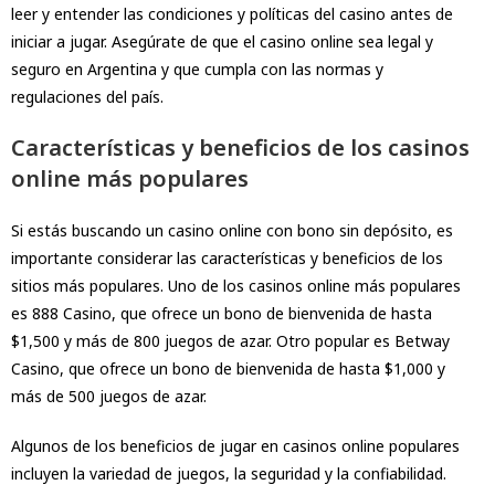
leer y entender las condiciones y políticas del casino antes de
iniciar a jugar. Asegúrate de que el casino online sea legal y
seguro en Argentina y que cumpla con las normas y
regulaciones del país.
Características y beneficios de los casinos
online más populares
Si estás buscando un casino online con bono sin depósito, es
importante considerar las características y beneficios de los
sitios más populares. Uno de los casinos online más populares
es 888 Casino, que ofrece un bono de bienvenida de hasta
$1,500 y más de 800 juegos de azar. Otro popular es Betway
Casino, que ofrece un bono de bienvenida de hasta $1,000 y
más de 500 juegos de azar.
Algunos de los beneficios de jugar en casinos online populares
incluyen la variedad de juegos, la seguridad y la confiabilidad.