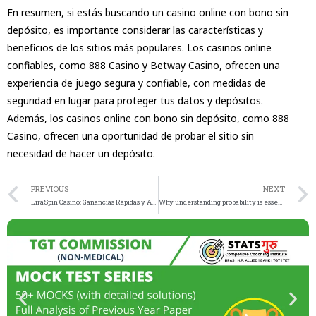
En resumen, si estás buscando un casino online con bono sin
depósito, es importante considerar las características y
beneficios de los sitios más populares. Los casinos online
confiables, como 888 Casino y Betway Casino, ofrecen una
experiencia de juego segura y confiable, con medidas de
seguridad en lugar para proteger tus datos y depósitos.
Además, los casinos online con bono sin depósito, como 888
Casino, ofrecen una oportunidad de probar el sitio sin
necesidad de hacer un depósito.
PREVIOUS
NEXT
LiraSpin Casino: Ganancias Rápidas y Acción de Slots de Alta Intensidad
Why understanding probability is essential for casino enthusiasts