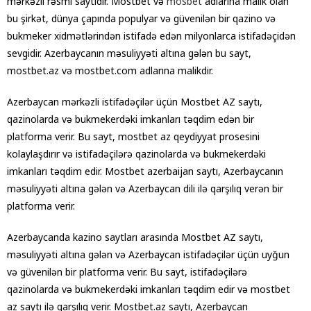
mərkəzli rəsmi saytıdır. Mostbet və
mosbet
adlarına malik olan
bu şirkət, dünya çapında populyar və güvenilən bir qazino və
bukmeker xidmətlərindən istifadə edən milyonlarca istifadəçidən
sevgidir. Azerbaycanın məsuliyyəti altına gələn bu sayt,
mostbet.az və mostbet.com adlarına malikdir.
Azerbaycan mərkəzli istifadəçilər üçün Mostbet AZ saytı,
qazinolarda və bukmekerdəki imkanları təqdim edən bir
platforma verir. Bu sayt, mostbet az qeydiyyat prosesini
kolaylaşdırır və istifadəçilərə qazinolarda və bukmekerdəki
imkanları təqdim edir. Mostbet azerbaijan saytı, Azerbaycanın
məsuliyyəti altına gələn və Azerbaycan dili ilə qarşılıq verən bir
platforma verir.
Azerbaycanda kazino saytları arasında Mostbet AZ saytı,
məsuliyyəti altına gələn və Azerbaycan istifadəçilər üçün uyğun
və güvenilən bir platforma verir. Bu sayt, istifadəçilərə
qazinolarda və bukmekerdəki imkanları təqdim edir və mostbet
az saytı ilə qarşılıq verir. Mostbet.az saytı, Azerbaycan