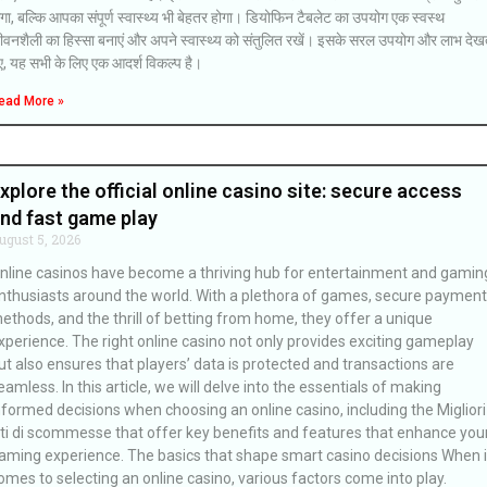
गा, बल्कि आपका संपूर्ण स्वास्थ्य भी बेहतर होगा। डियोफिन टैबलेट का उपयोग एक स्वस्थ
ीवनशैली का हिस्सा बनाएं और अपने स्वास्थ्य को संतुलित रखें। इसके सरल उपयोग और लाभ देख
ए, यह सभी के लिए एक आदर्श विकल्प है।
ead More »
xplore the official online casino site: secure access
nd fast game play
ugust 5, 2026
nline casinos have become a thriving hub for entertainment and gamin
nthusiasts around the world. With a plethora of games, secure payment
ethods, and the thrill of betting from home, they offer a unique
xperience. The right online casino not only provides exciting gameplay
ut also ensures that players’ data is protected and transactions are
eamless. In this article, we will delve into the essentials of making
nformed decisions when choosing an online casino, including the Migliori
iti di scommesse that offer key benefits and features that enhance you
aming experience. The basics that shape smart casino decisions When i
omes to selecting an online casino, various factors come into play.