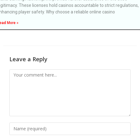
egitimacy. These licenses hold casinos accountable to strict regulations,
nhancing player safety. Why choose a reliable online casino
ead More »
Leave a Reply