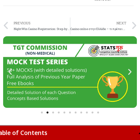
PREVIOUS
NEXT
NightWin Casino Registration: Step‑by‑Step Sign‑Up, Verification & Bonus Claim Guide
Casino onlne στην Ελλάδα – τι πρέπει να ξέρετε πριν παίξετε
able of Contents