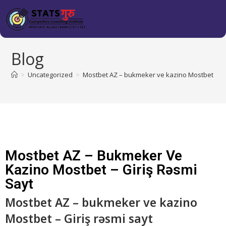
Blog
>
Uncategorized
>
Mostbet AZ – bukmeker ve kazino Mostbet – Gir
Mostbet AZ – Bukmeker Ve
Kazino Mostbet – Giriş Rəsmi
Sayt
Mostbet AZ – bukmeker ve kazino
Mostbet – Giriş rəsmi sayt