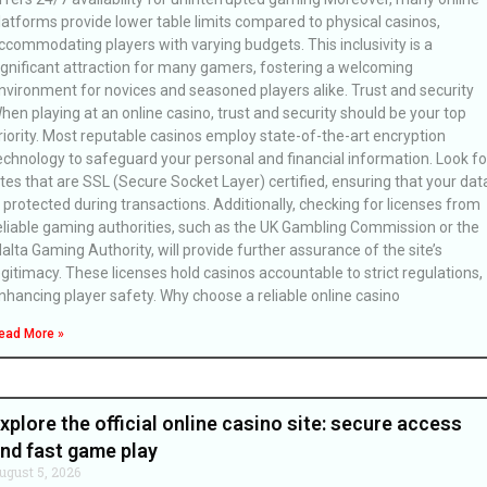
latforms provide lower table limits compared to physical casinos,
ccommodating players with varying budgets. This inclusivity is a
ignificant attraction for many gamers, fostering a welcoming
nvironment for novices and seasoned players alike. Trust and security
hen playing at an online casino, trust and security should be your top
riority. Most reputable casinos employ state-of-the-art encryption
echnology to safeguard your personal and financial information. Look fo
ites that are SSL (Secure Socket Layer) certified, ensuring that your dat
s protected during transactions. Additionally, checking for licenses from
eliable gaming authorities, such as the UK Gambling Commission or the
alta Gaming Authority, will provide further assurance of the site’s
egitimacy. These licenses hold casinos accountable to strict regulations,
nhancing player safety. Why choose a reliable online casino
ead More »
xplore the official online casino site: secure access
nd fast game play
ugust 5, 2026