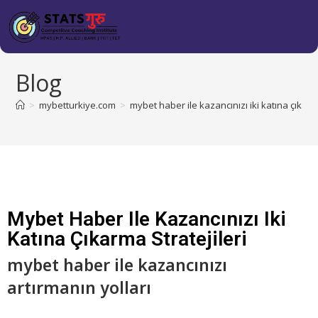
Blog
>
mybetturkiye.com
>
mybet haber ile kazancınızı iki katına çıkarma
Mybet Haber Ile Kazancınızı Iki
Katına Çıkarma Stratejileri
mybet haber ile kazancınızı
artırmanın yolları