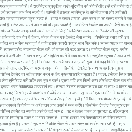
ग्रह प्रदान करते हैं। ये सप्लीमेंट्स प्राकृतिक जड़ी-बूटियों से बने होते हैं और इन्हें सही तरीके से ले
 कई स्वास्थ्य लाभ मिल सकते हैं। फार्मेसी में उपलब्ध सप्लीमेंट्स के बारे में जानना और उन्हें सही
ीके से प्रयोग करना बहुत जरूरी है। इससे न केवल आपको अपने स्वास्थ्य को बेहतर बनाने में मद
िलती है, बल्कि आप अपने जीवन को भी सुधार सकते हैं। डियोफिन टैबलेट का उपयोग कैसे करना है
ियोफिन टैबलेट का प्रभावी उपयोग करने के लिए निम्नलिखित कदम उठाएं: टैबलेट की खुराक
र्धारित करें: एक दिन में दो बार, भोजन के बाद एक टैबलेट लेना चाहिए। नियमितता बनाए रखें: इसे
यमित रूप से लेना महत्वपूर्ण है ताकि इसके फायदों का पूरा लाभ मिल सके। स्वस्थ आहार का पालन
ें: स्वास्थ्यवर्धक भोजन का सेवन करें, जो पाचन को मदद करता है। पानी का सेवन बढ़ाएं: पर्याप्त
त्रा में पानी पीना भी पाचन तंत्र को संतुलित करने में मदद करता है। संतुलित खुराक से आप जल्दी
िणाम प्राप्त कर सकते हैं। नियमितता से आपके पाचन तंत्र को सुधारने में मदद मिलेगी। स्वस्थ
ार के साथ, सप्लीमेंट का प्रभाव दोगुना होगा। डियोफिन टैबलेट के साथ व्यावहारिक सुझाव
ियोफिन टैबलेट का सही उपयोग करने के लिए कुछ व्यावहारिक सुझाव हैं। पहला, इसे एक स्थिर स
 लेना सुनिश्चित करें ताकि आप भूल न जाएं। दूसरा, यदि आप किसी अन्य औषधि का सेवन कर रहे है
ो कृपया अपने चिकित्सक से परामर्श करें। तीसरा, टैबलेट के सेवन के बाद कम से कम 30 मिनट त
ुछ न खाएं, जिससे इसके अवशोषण में कोई रुकावट न आए। खुराक को एक नियमित दिनचर्या का
स्सा बनाएं। अन्य दवाओं के साथ संयोजन से पहले सलाह लें। 30 मिनट तक भोजन से दूर रहें। ये
ुझाव आपको डियोफिन का अधिकतम लाभ उठाने में मदद करेंगे। डियोफिन टैबलेट के प्रमुख लाभ
ियोफिन टैबलेट का उपयोग करने के कई लाभ हैं। यह न केवल पाचन को सुधारता है, बल्कि शुगर
वल को नियंत्रित रखने में भी मदद करता है। इसके अलावा, यह मेटाबॉलिज्म को बैलेंस करने में
ायक होता है। पाचन में सुधार – नियमित सेवन से पाचन तंत्र की कार्यक्षमता बढ़ती है। शुगर
रबंधन – यह रक्त शर्करा के स्तर को नियंत्रित रखने में मदद करता है। सहजता – आयुर्वेदिक जड़