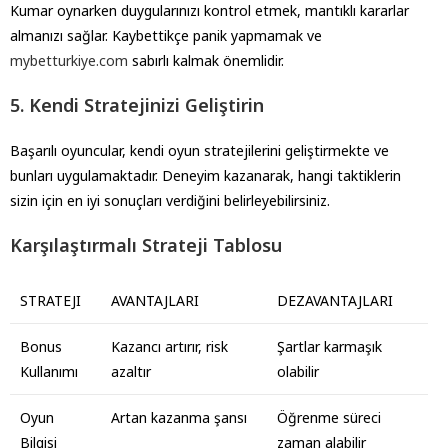
Kumar oynarken duygularınızı kontrol etmek, mantıklı kararlar
almanızı sağlar. Kaybettikçe panik yapmamak ve
mybetturkiye.com
sabırlı kalmak önemlidir.
5. Kendi Stratejinizi Geliştirin
Başarılı oyuncular, kendi oyun stratejilerini geliştirmekte ve
bunları uygulamaktadır. Deneyim kazanarak, hangi taktiklerin
sizin için en iyi sonuçları verdiğini belirleyebilirsiniz.
Karşılaştırmalı Strateji Tablosu
STRATEJI
AVANTAJLARI
DEZAVANTAJLARI
Bonus
Kazancı artırır, risk
Şartlar karmaşık
Kullanımı
azaltır
olabilir
Oyun
Artan kazanma şansı
Öğrenme süreci
Bilgisi
zaman alabilir