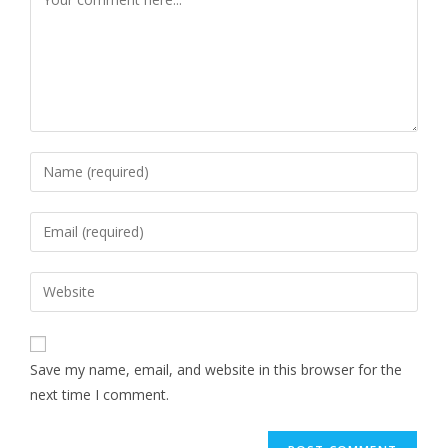
Save my name, email, and website in this browser for the
next time I comment.