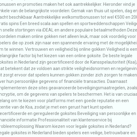
onussen en promoties maken het ook aantrekkelijker. Hieronder vind je
nkele van de belangrijkste voordelen: Gemak van thuis uit spelen, dag e
acht beschikbaar Aantrekkelijke welkomstbonussen tot wel €500 en 20
ratis spins Een breed scala aan spellen en sportweddenschappen Veilig
n snelle stortingen via iDEAL en andere populaire betaalmethoden Dez
oordelen maken online gokken niet alleen leuk, maar ook voordelig voor
pelers die op zoek zijn naar een spannende ervaring met de mogelijkhe
m te winnen. Vertrouwen en veiligheid bij online gokken Veiligheid is ee
elangrijke factor bij het kiezen van een online goksite. De beste legale
oksites in Nederland zijn gecertificeerd door de Kansspelautoriteit (Ksa)
at betekent dat ze voldoen aan strikte veiligheidsnormen en regelgevin
it zorgt ervoor dat spelers kunnen gokken zonder zich zorgen te maken
ver hun persoonlijke gegevens of financiële transacties. Daarnaast
mplementeren deze sites geavanceerde beveiligingsmaatregelen, zoal
ncryptie, om de gegevens van spelers te beschermen. Het is van cruciaa
elang om te kiezen voor platforms met een goede reputatie en een
icentie van de Ksa, zodat je met een gerust hart kunt spelen.
ecertificeerde en gereguleerde goksites Beveiliging van persoonlijke en
inanciële informatie Professionaliteit van klantenservice bij
robleemoplossing Waarom kiezen voor legale goksites in Nederland?
egale goksites in Nederland bieden spelers een veilige, betrouwbare en