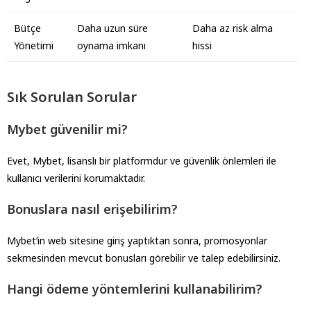
Bütçe
Daha uzun süre
Daha az risk alma
Yönetimi
oynama imkanı
hissi
Sık Sorulan Sorular
Mybet güvenilir mi?
Evet, Mybet, lisanslı bir platformdur ve güvenlik önlemleri ile
kullanıcı verilerini korumaktadır.
Bonuslara nasıl erişebilirim?
Mybet’in web sitesine giriş yaptıktan sonra, promosyonlar
sekmesinden mevcut bonusları görebilir ve talep edebilirsiniz.
Hangi ödeme yöntemlerini kullanabilirim?