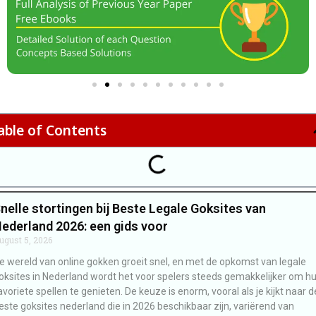
able of Contents
nelle stortingen bij Beste Legale Goksites van
ederland 2026: een gids voor
ugust 5, 2026
e wereld van online gokken groeit snel, en met de opkomst van legale
oksites in Nederland wordt het voor spelers steeds gemakkelijker om h
avoriete spellen te genieten. De keuze is enorm, vooral als je kijkt naar d
este goksites nederland die in 2026 beschikbaar zijn, variërend van