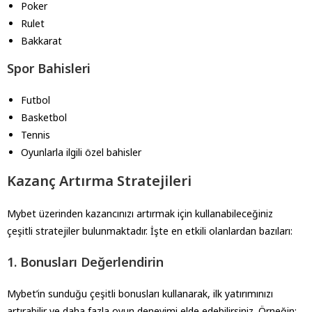
Poker
Rulet
Bakkarat
Spor Bahisleri
Futbol
Basketbol
Tennis
Oyunlarla ilgili özel bahisler
Kazanç Artırma Stratejileri
Mybet üzerinden kazancınızı artırmak için kullanabileceğiniz
çeşitli stratejiler bulunmaktadır. İşte en etkili olanlardan bazıları:
1. Bonusları Değerlendirin
Mybet’in sunduğu çeşitli bonusları kullanarak, ilk yatırımınızı
artırabilir ve daha fazla oyun deneyimi elde edebilirsiniz. Örneğin: