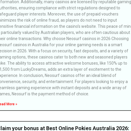
nformation. Additionally, many casinos are licensed by reputable gamin
uthorities, ensuring compliance with strict regulations designed to
afeguard player interests. Moreover, the use of prepaid vouchers
inimizes the risk of online fraud, as players do not need to input
ensitive financial information on the casino’s website. This peace of mi
s particularly valued by Australian players, who are often cautious about
heir online transactions. Why choose Neosurf casinos in 2026 Choosing
eosurf casinos in Australia for your online gaming needs is a smart
ecision in 2026. With a focus on security, fast deposits, and a variety of
aming options, these casinos cater to both new and seasoned players
like. The ability to access attractive welcome bonuses, like 150% up to
1,500 from LuckyDreams, adds an extra layer of excitement to the
xperience. In conclusion, Neosurf casinos offer an ideal blend of
onvenience, security, and entertainment. For players looking to enjoy a
eamless gaming experience with instant deposits and a wide array of
ames, Neosurf is the payment method of choice.
ead More »
laim your bonus at Best Online Pokies Australia 2026: