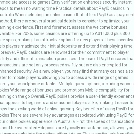
mmediate access to games Easy verification enhances security Instant
eposits mean no waiting time Practical details about PayID casinos in
ustralia When selecting an online casino that offers PayID as a paymen
ethod, there are several practical details to consider to optimize your
aming experience. First and foremost, assess the welcome bonuses
vailable. For 2026, some casinos are offering up to A$11,000 plus 300
ree spins, making it an attractive option for new players. These incentiv
elp players maximize their initial deposits and extend their playing time.
oreover, PayID casinos are renowned for their commitment to player
afety and efficient transaction processes. The use of PayID ensures tha
ransactions are not only processed swiftly but are also encrypted for
nhanced security. As a new player, you may find that many casinos also
ater to mobile players, allowing you to access a wide range of games
rom your smartphone or tablet. Multiple game options, including various
okies Wide range of bonuses and promotions Mobile compatibility for
aming on the go Overall, PayID pokies provide a user-friendly experienc
hat appeals to beginners and seasoned players alike, making it easier to
njoy the exciting world of online gaming. Key benefits of using PayID for
okies There are several key advantages associated with using PayID for
our online pokies experience in Australia. First, the speed of transaction
annot be overstated—deposits are typically instantaneous, allowing you
o jump straight into the action without delay. This is particularly beneficia