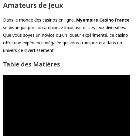
Amateurs de Jeux
Dans le monde des casinos en ligne,
Myempire Casino France
se distingue par son ambiance luxueuse et ses jeux diversifiés.
Que vous soyez un novice ou un joueur expérimenté, ce casino
offre une expérience inégalée qui vous transportera dans un
univers de divertissement.
Table des Matières