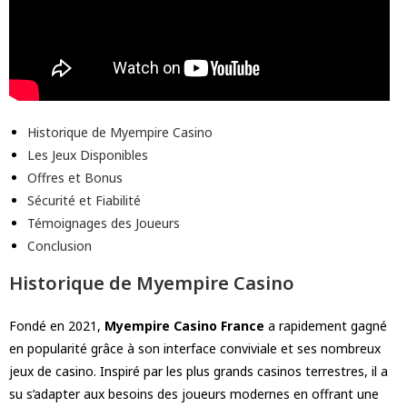
Historique de Myempire Casino
Les Jeux Disponibles
Offres et Bonus
Sécurité et Fiabilité
Témoignages des Joueurs
Conclusion
Historique de Myempire Casino
Fondé en 2021,
Myempire Casino France
a rapidement gagné
en popularité grâce à son interface conviviale et ses nombreux
jeux de casino. Inspiré par les plus grands casinos terrestres, il a
su s’adapter aux besoins des joueurs modernes en offrant une