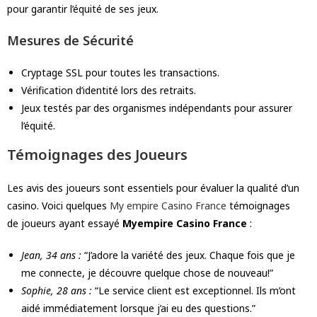
pour garantir l’équité de ses jeux.
Mesures de Sécurité
Cryptage SSL pour toutes les transactions.
Vérification d’identité lors des retraits.
Jeux testés par des organismes indépendants pour assurer
l’équité.
Témoignages des Joueurs
Les avis des joueurs sont essentiels pour évaluer la qualité d’un
casino. Voici quelques
My empire Casino France
témoignages
de joueurs ayant essayé
Myempire Casino France
:
Jean, 34 ans :
“J’adore la variété des jeux. Chaque fois que je
me connecte, je découvre quelque chose de nouveau!”
Sophie, 28 ans :
“Le service client est exceptionnel. Ils m’ont
aidé immédiatement lorsque j’ai eu des questions.”