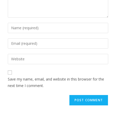
Save my name, email, and website in this browser for the
next time I comment.