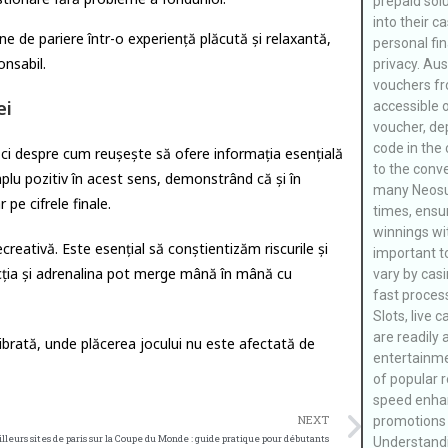
prepaid solu
into their c
ne de pariere într-o experiență plăcută și relaxantă,
personal fin
onsabil.
privacy. Au
vouchers fro
ei
accessible 
voucher, dep
code in the 
, ci despre cum reușește să ofere informația esențială
to the conv
mplu pozitiv în acest sens, demonstrând că și în
many Neosur
 pe cifrele finale.
times, ensur
winnings wi
creativă. Este esențial să conștientizăm riscurile și
important t
acția și adrenalina pot merge mână în mână cu
vary by casi
fast process
Slots, live 
are readily 
librată, unde plăcerea jocului nu este afectată de
entertainmen
of popular 
speed enhan
NEXT
promotions 
lleurs sites de paris sur la Coupe du Monde : guide pratique pour débutants
Understandi