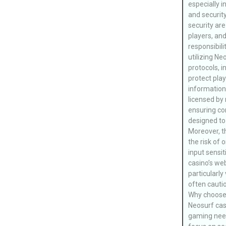
especially i
and securit
security ar
players, and
responsibili
utilizing Ne
protocols, i
protect play
information
licensed by
ensuring co
designed to
Moreover, t
the risk of 
input sensit
casino’s web
particularly
often cautio
Why choose 
Neosurf casi
gaming need