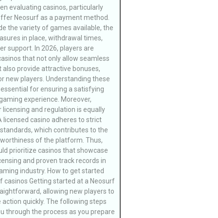
en evaluating casinos, particularly
offer Neosurf as a payment method.
de the variety of games available, the
asures in place, withdrawal times,
r support. In 2026, players are
casinos that not only allow seamless
 also provide attractive bonuses,
for new players. Understanding these
essential for ensuring a satisfying
gaming experience. Moreover,
 licensing and regulation is equally
 licensed casino adheres to strict
 standards, which contributes to the
tworthiness of the platform. Thus,
uld prioritize casinos that showcase
censing and proven track records in
gaming industry. How to get started
f casinos Getting started at a Neosurf
raightforward, allowing new players to
e action quickly. The following steps
you through the process as you prepare