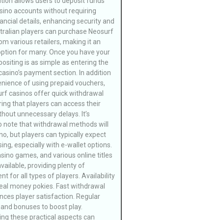
tion allows users to deposit funds
asino accounts without requiring
ancial details, enhancing security and
stralian players can purchase Neosurf
m various retailers, making it an
option for many. Once you have your
ositing is as simple as entering the
casino’s payment section. In addition
enience of using prepaid vouchers,
f casinos offer quick withdrawal
ing that players can access their
thout unnecessary delays. It’s
o note that withdrawal methods will
no, but players can typically expect
ing, especially with e-wallet options.
casino games, and various online titles
available, providing plenty of
t for all types of players. Availability
real money pokies. Fast withdrawal
ces player satisfaction. Regular
and bonuses to boost play.
ng these practical aspects can