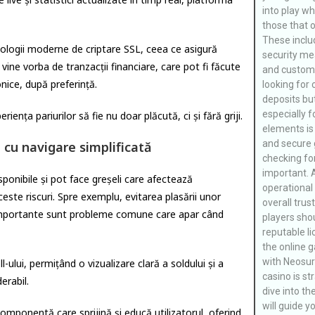
into play wh
those that 
These inclu
nologii moderne de criptare SSL, ceea ce asigură
security me
vine vorba de tranzacții financiare, care pot fi făcute
and custome
ice, după preferință.
looking for 
deposits but
especially 
nța pariurilor să fie nu doar plăcută, ci și fără griji.
elements is 
and secure 
ă cu navigare simplificată
checking for
important. A
isponibile și pot face greșeli care afectează
operational
ste riscuri. Spre exemplu, evitarea plasării unor
overall trus
i importante sunt probleme comune care apar când
players sho
reputable li
the online 
with Neosur
-ului, permițând o vizualizare clară a soldului și a
casino is st
erabil.
dive into th
will guide 
componentă care sprijină și educă utilizatorul, oferind