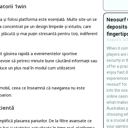
atorii 1win
a și folosi platforma este esențială. Multe site-uri se
Neosurf 
-a concentrat pe un design limpede și intuitiv, care
deposits 
 plăcută și mai puțin stresantă pentru toți, indiferent
fingertip
August 6, 20
When it com
it găsirea rapidă a evenimentelor sportive
players are
e nevoie să petreci minute bune căutând informații sau
security in 
offer a pra
aduce un plus real în modul cum utilizatorii
enjoy fast 
experiences
neosurf for 
e mobil, ceea ce înseamnă că navigarea nu este
into the ess
ariori.
online casin
what makes 
cientă
Australian 
choosing wh
lifică plasarea pariurilor. De la filtre avansate ce
is a crucial
your gaming
live și statistici actualizate în timp real, platforma