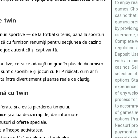
to enjoy re
games. Choo
casino that
pe 1win
gaming pref
by providing
uri sportive — de la fotbal și tenis, până la sporturi
username, a
Complete ve
ă cu furnizori renumiți pentru secțiunea de cazino
regulations
e joc autentică și captivantă.
Deposit: Us
with a min
riuri live, ceea ce adaugă un grad în plus de dinamism
casinos. Se
 sunt disponibile și jocuri cu RTP ridicat, cum ar fi
selection of
tă între divertisment și șanse reale de câștig.
options. Sta
experience 
nă cu 1win
of any welc
process for 
to accommo
ferate și a evita pierderea timpului.
of games ava
ice și a lua decizii rapide, dar informate.
options. Pra
usuri și oferte speciale.
Neosurf prov
e a începe activitatea.
payment met
tionare fără probleme a fondurilor.