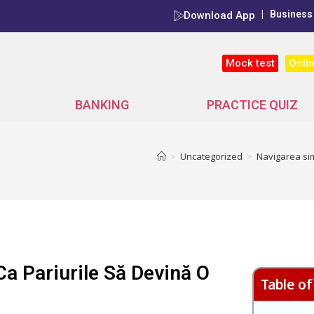
|
Business
Download App
Onli
Mock test
BANKING
PRACTICE QUIZ
>
Uncategorized
>
Navigarea sim
Ca Pariurile Să Devină O
Table o