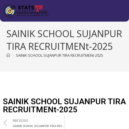
SAINIK SCHOOL SUJANPUR
TIRA RECRUITMENt-2025
>
SAINIK SCHOOL SUJANPUR TIRA RECRUITMENt-2025
SAINIK SCHOOL SUJANPUR TIRA
RECRUITMENt-2025
PREVIOUS
SAINIK SCHOOL SUJANPUR TIRA RECRUITMENT-2024 – Copy