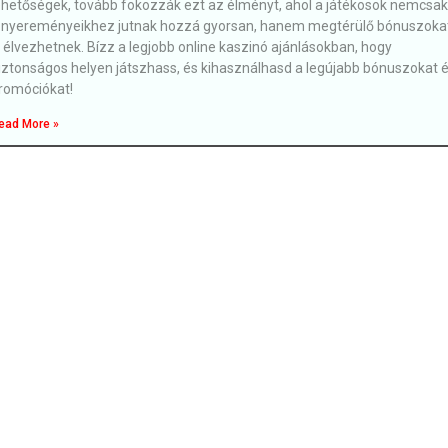
ehetőségek, tovább fokozzák ezt az élményt, ahol a játékosok nemcsak
 nyereményeikhez jutnak hozzá gyorsan, hanem megtérülő bónuszoka
s élvezhetnek. Bízz a legjobb online kaszinó ajánlásokban, hogy
iztonságos helyen játszhass, és kihasználhasd a legújabb bónuszokat 
romóciókat!
ead More »