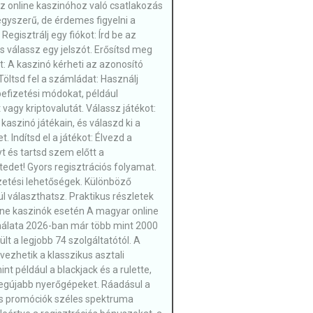
z online kaszinóhoz való csatlakozás
gyszerű, de érdemes figyelni a
 Regisztrálj egy fiókot: Írd be az
s válassz egy jelszót. Erősítsd meg
t: A kaszinó kérheti az azonosító
Töltsd fel a számládat: Használj
efizetési módokat, például
vagy kriptovalutát. Válassz játékot:
kaszinó játékain, és válaszd ki a
. Indítsd el a játékot: Élvezd a
t és tartsd szem előtt a
tedet! Gyors regisztrációs folyamat.
zetési lehetőségek. Különböző
ül választhatsz. Praktikus részletek
ne kaszinók esetén A magyar online
nálata 2026-ban már több mint 2000
ült a legjobb 74 szolgáltatótól. A
vezhetik a klasszikus asztali
int például a blackjack és a rulette,
legújabb nyerőgépeket. Ráadásul a
s promóciók széles spektruma