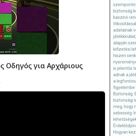
szempontot i
biztonság k
kaszinó ren
titkosítássa
adatainak 
játékkínálat
alapján sze
kifizetési 
hiszen senk
nyereménye
ός Οδηγός για Αρχάριους
is jelentős 
adnak a ját
ί
a legfonto
figyelembe k
Biztonság: E
biztonsági 
meg, hogy mi
sebesség: I
lehetőségek
Érdeklődjön
Hogyan kezd