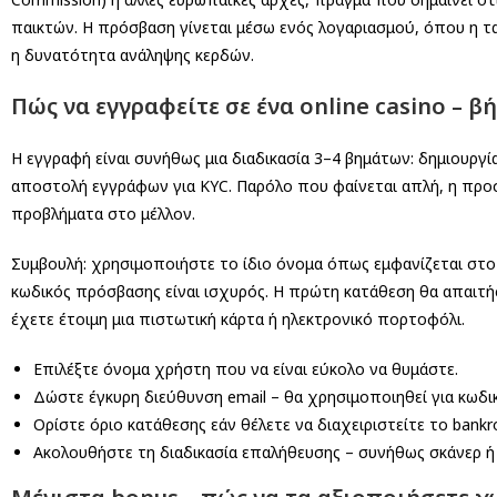
παικτών. Η πρόσβαση γίνεται μέσω ενός λογαριασμού, όπου η τ
η δυνατότητα ανάληψης κερδών.
Πώς να εγγραφείτε σε ένα online casino – 
Η εγγραφή είναι συνήθως μια διαδικασία 3–4 βημάτων: δημιουργί
αποστολή εγγράφων για KYC. Παρόλο που φαίνεται απλή, η προ
προβλήματα στο μέλλον.
Συμβουλή: χρησιμοποιήστε το ίδιο όνομα όπως εμφανίζεται στο
κωδικός πρόσβασης είναι ισχυρός. Η πρώτη κατάθεση θα απαιτήσ
έχετε έτοιμη μια πιστωτική κάρτα ή ηλεκτρονικό πορτοφόλι.
Επιλέξτε όνομα χρήστη που να είναι εύκολο να θυμάστε.
Δώστε έγκυρη διεύθυνση email – θα χρησιμοποιηθεί για κωδ
Ορίστε όριο κατάθεσης εάν θέλετε να διαχειριστείτε το bankro
Ακολουθήστε τη διαδικασία επαλήθευσης – συνήθως σκάνερ 