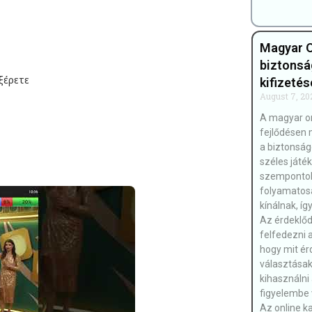
Magyar O
biztonsá
 ξέρετε
kifizetés
August 7, 20
A magyar on
fejlődésen 
a biztonságo
széles játé
szempontokk
folyamatos
kínálnak, í
Az érdeklő
felfedezni 
hogy mit ér
választásak
kihasználni
figyelembe 
Az online k