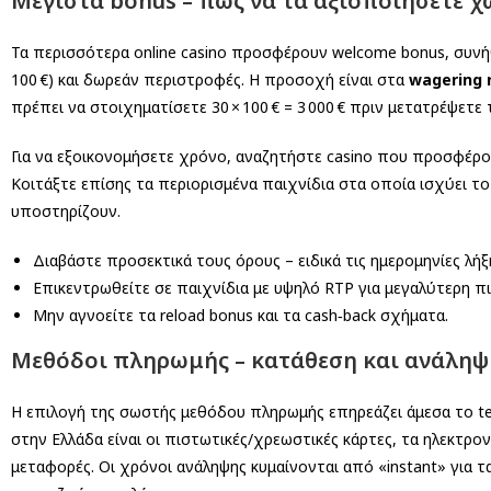
Μέγιστα bonus – πώς να τα αξιοποιήσετε χ
Τα περισσότερα online casino προσφέρουν welcome bonus, συνή
100 €) και δωρεάν περιστροφές. Η προσοχή είναι στα
wagering 
πρέπει να στοιχηματίσετε 30 × 100 € = 3 000 € πριν μετατρέψετ
Για να εξοικονομήσετε χρόνο, αναζητήστε casino που προσφέρουν
Κοιτάξτε επίσης τα περιορισμένα παιχνίδια στα οποία ισχύει το bo
υποστηρίζουν.
Διαβάστε προσεκτικά τους όρους – ειδικά τις ημερομηνίες λήξ
Επικεντρωθείτε σε παιχνίδια με υψηλό RTP για μεγαλύτερη π
Μην αγνοείτε τα reload bonus και τα cash‑back σχήματα.
Μεθόδοι πληρωμής – κατάθεση και ανάλη
Η επιλογή της σωστής μεθόδου πληρωμής επηρεάζει άμεσα το te
στην Ελλάδα είναι οι πιστωτικές/χρεωστικές κάρτες, τα ηλεκτρονικ
μεταφορές. Οι χρόνοι ανάληψης κυμαίνονται από «instant» για τ