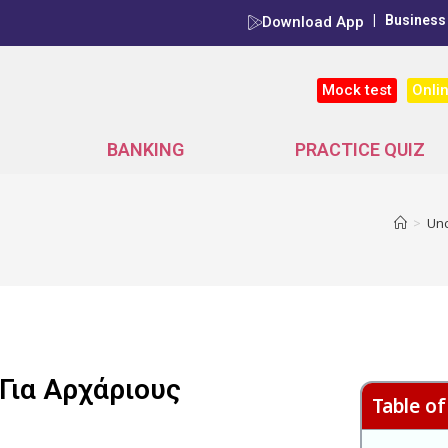
|
Business
Download App
Onli
Mock test
BANKING
PRACTICE QUIZ
>
Unc
Για Αρχάριους
Table o