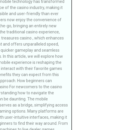
 mobile technology has transformed
e of the casino industry, making it
ible and user-friendly than ever
yers now enjoy the convenience of
he-go, bringing an entirely new
he traditional casino experience,
i treasures casino , which enhances
and offers unparalleled speed,
r quicker gameplay and seamless
. In this article, we will explore how
mobile experience is reshaping the
 interact with their favorite games
nefits they can expect from this
approach. How beginners can
sino For newcomers to the casino
rstanding how to navigate the
an be daunting. The mobile
serves as a bridge, simplifying access
gaming options. Many platforms are
h user-intuitive interfaces, making it
ginners to find their way around. From
 machines to live dealer games,