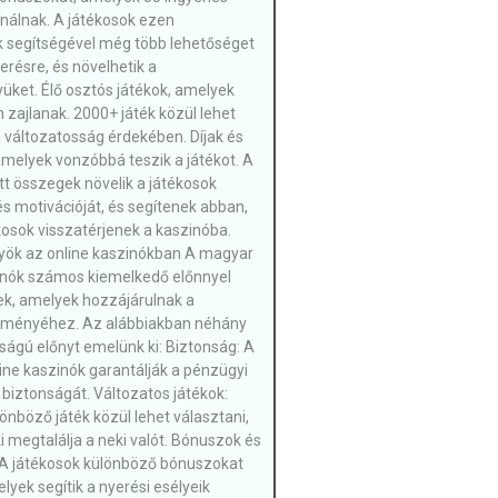
ínálnak. A játékosok ezen
 segítségével még több lehetőséget
erésre, és növelhetik a
üket. Élő osztós játékok, amelyek
 zajlanak. 2000+ játék közül lehet
a változatosság érdekében. Díjak és
melyek vonzóbbá teszik a játékot. A
ett összegek növelik a játékosok
s motivációját, és segítenek abban,
kosok visszatérjenek a kaszinóba.
yök az online kaszinókban A magyar
inók számos kiemelkedő előnnyel
k, amelyek hozzájárulnak a
élményéhez. Az alábbiakban néhány
ságú előnyt emelünk ki: Biztonság: A
line kaszinók garantálják a pénzügyi
 biztonságát. Változatos játékok:
nböző játék közül lehet választani,
i megtalálja a neki valót. Bónuszok és
A játékosok különböző bónuszokat
lyek segítik a nyerési esélyeik