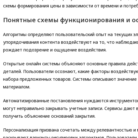
схемы формирования цены в зависимости от времени и потреб
Понятные схемы функционирования и о
Алгоритмы определяют пользовательский опыт на текущих эл
упорядочивания контента воздействуют на то, что наблюдаю
рождает подозрение и ощущение воздействия.
Открытые онлайн системы объясняют основные правила дейс
деталей. Пользователи осознают, какие факторы воздейству
набора предложенных товаров. Системы описывают значение 
материалом.
Автоматизированные постановления нуждаются инструментов
могут неправильно закрывать учетные записи. Сервисы дают
получить объяснение оснований закрытия.
Персонализация призвана сочетать между релевантностью и
раскрывают варианты регулировки алгоритмов. Пользователи