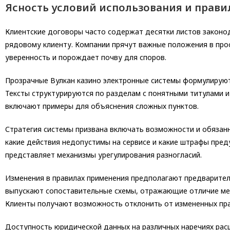
Ясность условий использования и прави
Клиентские договоры часто содержат десятки листов законо
рядовому клиенту. Компании прячут важные положения в про
уверенность и порождает почву для споров.
Прозрачные Вулкан казино электронные системы формулирую
Тексты структурируются по разделам с понятными титулами 
включают примеры для объяснения сложных пунктов.
Стратегия системы призвана включать возможности и обязан
какие действия недопустимы на сервисе и какие штрафы пре
представляет механизмы урегулирования разногласий.
Изменения в правилах применения предполагают предварите
выпускают сопоставительные схемы, отражающие отличие ме
Клиенты получают возможность отклонить от измененных пра
Доступность юридической данных на различных наречиях рас