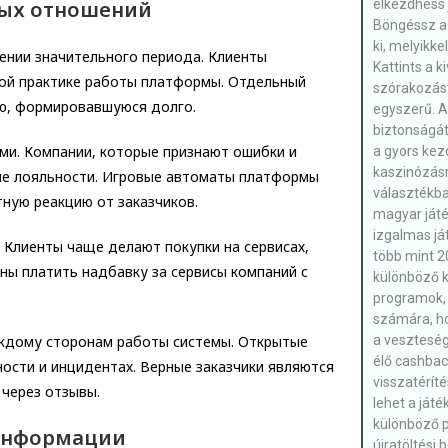
ных отношений
elkezdhess 
Böngéssz a 
ki, melyikke
ении значительного периода. Клиенты
Kattints a k
ной практике работы платформы. Отдельный
szórakozást
ию, формировавшуюся долго.
egyszerű. Az
biztonságát
ми. Компании, которые признают ошибки и
a gyors kezd
kaszinózásr
ше лояльности. Игровые автоматы платформы
választékba
ную реакцию от заказчиков.
magyar ját
izgalmas já
 Клиенты чаще делают покупки на сервисах,
több mint 2
ны платить надбавку за сервисы компаний с
különböző k
programok, 
számára, h
аждому сторонам работы системы. Открытые
a veszteség
élő cashbac
ости и инцидентах. Верные заказчики являются
visszatéríté
через отзывы.
lehet a ját
különböző p
 информации
újratöltési