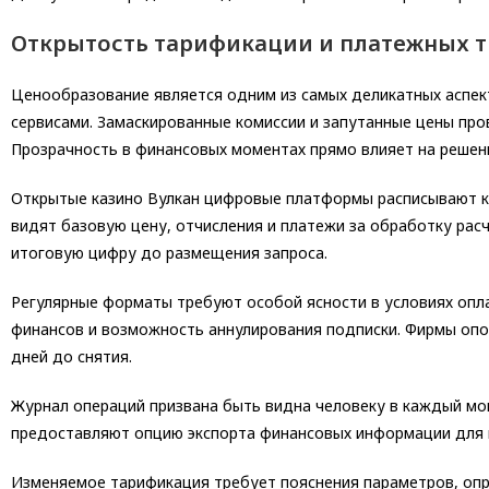
Открытость тарификации и платежных 
Ценообразование является одним из самых деликатных аспе
сервисами. Замаскированные комиссии и запутанные цены про
Прозрачность в финансовых моментах прямо влияет на решен
Открытые казино Вулкан цифровые платформы расписывают к
видят базовую цену, отчисления и платежи за обработку рас
итоговую цифру до размещения запроса.
Регулярные форматы требуют особой ясности в условиях опл
финансов и возможность аннулирования подписки. Фирмы опо
дней до снятия.
Журнал операций призвана быть видна человеку в каждый м
предоставляют опцию экспорта финансовых информации для 
Изменяемое тарификация требует пояснения параметров, оп