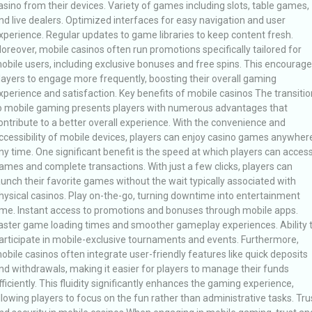
asino from their devices. Variety of games including slots, table games,
nd live dealers. Optimized interfaces for easy navigation and user
xperience. Regular updates to game libraries to keep content fresh.
oreover, mobile casinos often run promotions specifically tailored for
obile users, including exclusive bonuses and free spins. This encourag
layers to engage more frequently, boosting their overall gaming
xperience and satisfaction. Key benefits of mobile casinos The transitio
o mobile gaming presents players with numerous advantages that
ontribute to a better overall experience. With the convenience and
ccessibility of mobile devices, players can enjoy casino games anywher
ny time. One significant benefit is the speed at which players can acces
ames and complete transactions. With just a few clicks, players can
aunch their favorite games without the wait typically associated with
hysical casinos. Play on-the-go, turning downtime into entertainment
ime. Instant access to promotions and bonuses through mobile apps.
aster game loading times and smoother gameplay experiences. Ability 
articipate in mobile-exclusive tournaments and events. Furthermore,
obile casinos often integrate user-friendly features like quick deposits
nd withdrawals, making it easier for players to manage their funds
fficiently. This fluidity significantly enhances the gaming experience,
llowing players to focus on the fun rather than administrative tasks. Tru