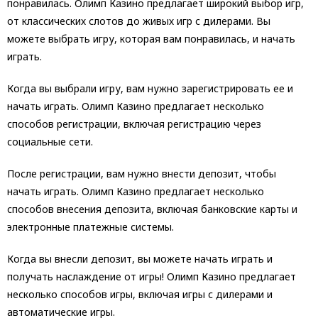
понравилась. Олимп Казино предлагает широкий выбор игр,
от классических слотов до живых игр с дилерами. Вы
можете выбрать игру, которая вам понравилась, и начать
играть.
Когда вы выбрали игру, вам нужно зарегистрировать ее и
начать играть. Олимп Казино предлагает несколько
способов регистрации, включая регистрацию через
социальные сети.
После регистрации, вам нужно внести депозит, чтобы
начать играть. Олимп Казино предлагает несколько
способов внесения депозита, включая банковские карты и
электронные платежные системы.
Когда вы внесли депозит, вы можете начать играть и
получать наслаждение от игры! Олимп Казино предлагает
несколько способов игры, включая игры с дилерами и
автоматические игры.