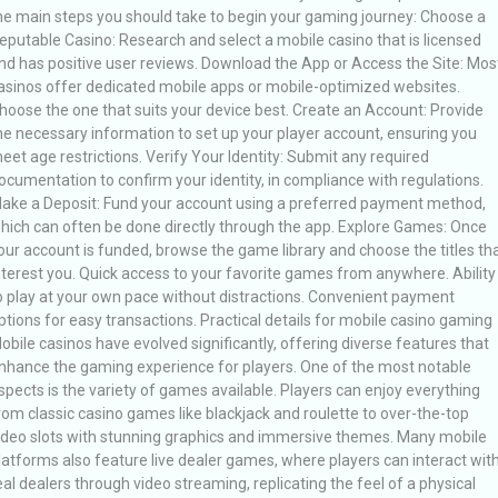
he main steps you should take to begin your gaming journey: Choose a
eputable Casino: Research and select a mobile casino that is licensed
nd has positive user reviews. Download the App or Access the Site: Mos
asinos offer dedicated mobile apps or mobile-optimized websites.
hoose the one that suits your device best. Create an Account: Provide
he necessary information to set up your player account, ensuring you
eet age restrictions. Verify Your Identity: Submit any required
ocumentation to confirm your identity, in compliance with regulations.
ake a Deposit: Fund your account using a preferred payment method,
hich can often be done directly through the app. Explore Games: Once
our account is funded, browse the game library and choose the titles th
nterest you. Quick access to your favorite games from anywhere. Ability
o play at your own pace without distractions. Convenient payment
ptions for easy transactions. Practical details for mobile casino gaming
obile casinos have evolved significantly, offering diverse features that
nhance the gaming experience for players. One of the most notable
spects is the variety of games available. Players can enjoy everything
rom classic casino games like blackjack and roulette to over-the-top
ideo slots with stunning graphics and immersive themes. Many mobile
latforms also feature live dealer games, where players can interact wit
eal dealers through video streaming, replicating the feel of a physical