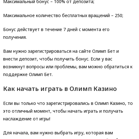
Максимальный бонус – 100% от депозита;
Максимальное количество бесплатных вращений – 250;
Бонус действует в течение 7 дней с момента его
получения.
Вам нужно зарегистрироваться на сайте Олимп Бет и
внести депозит, чтобы получить бонус. Если у вас
возникнут вопросы или проблемы, вам можно обратиться к
поддержке Олимп Бет.
Как начать играть в Олимп Казино
Если вы только что зарегистрировались в Олимп Казино, то
это отличный момент, чтобы начать играть и получать
наслаждение от игры!
Для начала, вам нужно выбрать игру, которая вам