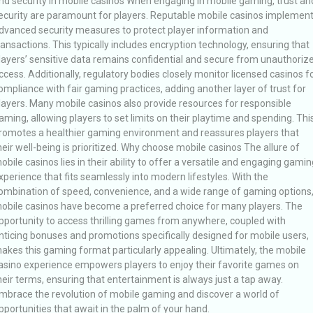
nd security in mobile casinos When engaging in mobile gaming, trust an
ecurity are paramount for players. Reputable mobile casinos implemen
dvanced security measures to protect player information and
ransactions. This typically includes encryption technology, ensuring that
layers’ sensitive data remains confidential and secure from unauthoriz
ccess. Additionally, regulatory bodies closely monitor licensed casinos f
ompliance with fair gaming practices, adding another layer of trust for
layers. Many mobile casinos also provide resources for responsible
aming, allowing players to set limits on their playtime and spending. Thi
romotes a healthier gaming environment and reassures players that
heir well-being is prioritized. Why choose mobile casinos The allure of
obile casinos lies in their ability to offer a versatile and engaging gamin
xperience that fits seamlessly into modern lifestyles. With the
ombination of speed, convenience, and a wide range of gaming options
obile casinos have become a preferred choice for many players. The
pportunity to access thrilling games from anywhere, coupled with
nticing bonuses and promotions specifically designed for mobile users,
akes this gaming format particularly appealing. Ultimately, the mobile
asino experience empowers players to enjoy their favorite games on
heir terms, ensuring that entertainment is always just a tap away.
mbrace the revolution of mobile gaming and discover a world of
pportunities that await in the palm of your hand.