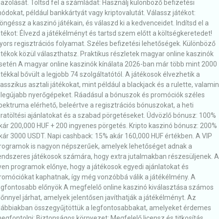
gazolását. Töltsd fel a számládat: Használj különböző befizetési
ódokat, például bankkártyát vagy kriptovalutát. Válassz játékot:
öngéssz a kaszinó játékain, és válaszd ki a kedvenceidet. Indítsd el a
átékot: Élvezd a játékélményt és tartsd szem előtt a költségkeretedet!
yors regisztrációs folyamat. Széles befizetési lehetőségek. Különböző
átékok közül választhatsz. Praktikus részletek magyar online kaszinók
setén A magyar online kaszinók kínálata 2026-ban már több mint 2000
átékkal bővült a legjobb 74 szolgáltatótól. A játékosok élvezhetik a
lasszikus asztali játékokat, mint például a blackjack és a rulette, valamin
 legújabb nyerőgépeket. Ráadásul a bónuszok és promóciók széles
pektruma elérhető, beleértve a regisztrációs bónuszokat, a heti
jratöltési ajánlatokat és a szabad pörgetéseket. Üdvözlő bónusz: 100%
kár 200,000 HUF + 200 ingyenes pörgetés. Kripto kaszinó bónusz: 200%
kár 3000 USDT. Napi cashback: 15% akár 160,000 HUF értékben. A VIP
rogramok is nagyon népszerűek, amelyek lehetőséget adnak a
endszeres játékosok számára, hogy extra jutalmakban részesüljenek. 
lyen programok előnye, hogy a játékosok egyedi ajánlatokat és
romóciókat kaphatnak, így még vonzóbbá válik a játékélmény. A
egfontosabb előnyök A megfelelő online kaszinó kiválasztása számos
lőnnyel járhat, amelyek jelentősen javíthatják a játékélményt. Az
lábbiakban összegyűjtöttük a legfontosabbakat, amelyeket érdemes
egfontolni: Biztonságos környezet: Megfelelő licensz és titkosítás