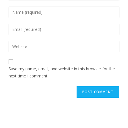
Save my name, email, and website in this browser for the
next time I comment.