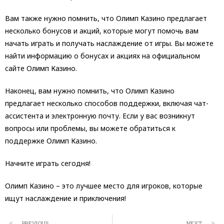
Вам также нужно помнить, что Олимп Казино предлагает
несколько бонусов и акций, которые могут помочь вам
начать играть и получать наслаждение от игры. Вы можете
найти информацию о бонусах и акциях на официальном
сайте Олимп Казино.
Наконец, вам нужно помнить, что Олимп Казино
предлагает несколько способов поддержки, включая чат-
ассистента и электронную почту. Если у вас возникнут
вопросы или проблемы, вы можете обратиться к
поддержке Олимп Казино.
Начните играть сегодня!
Олимп Казино – это лучшее место для игроков, которые
ищут наслаждение и приключения!
PREVIOUS
NEXT