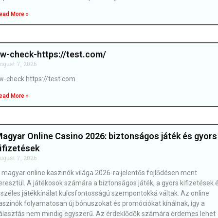
ead More »
w-check-https://test.com/
ugust 7, 2026
w-check https://test.com
ead More »
agyar Online Casino 2026: biztonságos játék és gyors
ifizetések
ugust 7, 2026
 magyar online kaszinók világa 2026-ra jelentős fejlődésen ment
eresztül. A játékosok számára a biztonságos játék, a gyors kifizetések 
 széles játékkínálat kulcsfontosságú szempontokká váltak. Az online
aszinók folyamatosan új bónuszokat és promóciókat kínálnak, így a
álasztás nem mindig egyszerű. Az érdeklődők számára érdemes lehet