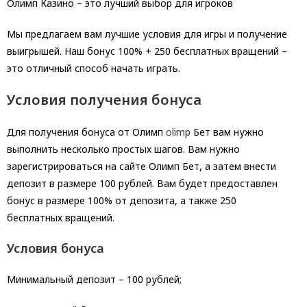
Олимп Казино – это лучший выбор для игроков
Мы предлагаем вам лучшие условия для игры и получение
выигрышей. Наш бонус 100% + 250 бесплатных вращений –
это отличный способ начать играть.
Условия получения бонуса
Для получения бонуса от Олимп
olimp
Бет вам нужно
выполнить несколько простых шагов. Вам нужно
зарегистрироваться на сайте Олимп Бет, а затем внести
депозит в размере 100 рублей. Вам будет предоставлен
бонус в размере 100% от депозита, а также 250
бесплатных вращений.
Условия бонуса
Минимальный депозит – 100 рублей;