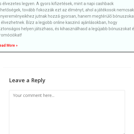
s élvezetes legyen. A gyors kifizetések, mint a napi cashback
ehetőségek, tovább fokozzák ezt az élményt, ahol a játékosok nemcsak
 nyereményeikhez jutnak hozzá gyorsan, hanem megtérülő bónuszoka
s élvezhetnek. Bízz a legjobb online kaszinó ajánlásokban, hogy
iztonságos helyen játszhass, és kihasználhasd a legújabb bónuszokat 
romóciókat!
ead More »
Leave a Reply