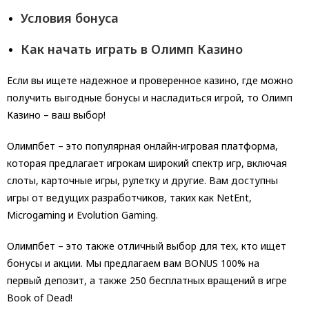
Условия бонуса
Как начать играть в Олимп Казино
Если вы ищете надежное и проверенное казино, где можно
получить выгодные бонусы и насладиться игрой, то Олимп
Казино – ваш выбор!
Олимпбет – это популярная онлайн-игровая платформа,
которая предлагает игрокам широкий спектр игр, включая
слоты, карточные игры, рулетку и другие. Вам доступны
игры от ведущих разработчиков, таких как NetEnt,
Microgaming и Evolution Gaming.
Олимпбет – это также отличный выбор для тех, кто ищет
бонусы и акции. Мы предлагаем вам BONUS 100% на
первый депозит, а также 250 бесплатных вращений в игре
Book of Dead!