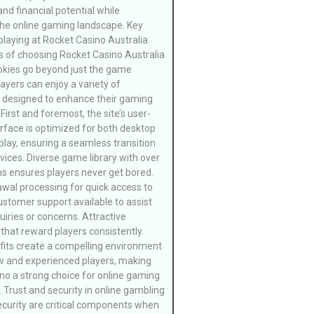
nd financial potential while
the online gaming landscape. Key
playing at Rocket Casino Australia
s of choosing Rocket Casino Australia
pokies go beyond just the game
layers can enjoy a variety of
designed to enhance their gaming
First and foremost, the site’s user-
erface is optimized for both desktop
play, ensuring a seamless transition
ices. Diverse game library with over
ns ensures players never get bored.
awal processing for quick access to
ustomer support available to assist
uiries or concerns. Attractive
that reward players consistently.
its create a compelling environment
w and experienced players, making
no a strong choice for online gaming
 Trust and security in online gambling
ecurity are critical components when