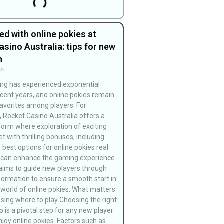
ed with online pokies at
sino Australia: tips for new
n
26
ng has experienced exponential
ecent years, and online pokies remain
favorites among players. For
Rocket Casino Australia offers a
tform where exploration of exciting
 with thrilling bonuses, including
best options for online pokies real
 can enhance the gaming experience.
e aims to guide new players through
nformation to ensure a smooth start in
 world of online pokies. What matters
sing where to play Choosing the right
o is a pivotal step for any new player
njoy online pokies. Factors such as