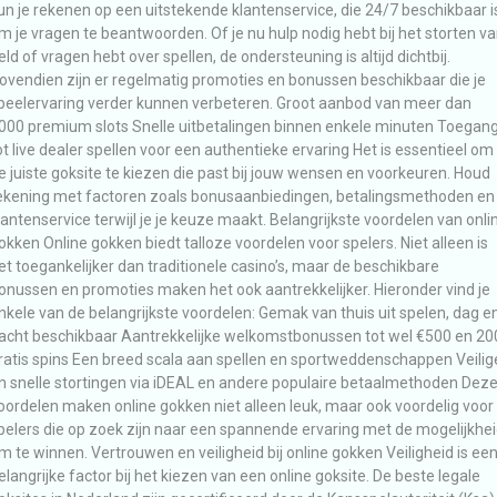
un je rekenen op een uitstekende klantenservice, die 24/7 beschikbaar i
m je vragen te beantwoorden. Of je nu hulp nodig hebt bij het storten v
eld of vragen hebt over spellen, de ondersteuning is altijd dichtbij.
ovendien zijn er regelmatig promoties en bonussen beschikbaar die je
peelervaring verder kunnen verbeteren. Groot aanbod van meer dan
000 premium slots Snelle uitbetalingen binnen enkele minuten Toegan
ot live dealer spellen voor een authentieke ervaring Het is essentieel om
e juiste goksite te kiezen die past bij jouw wensen en voorkeuren. Houd
ekening met factoren zoals bonusaanbiedingen, betalingsmethoden en
lantenservice terwijl je je keuze maakt. Belangrijkste voordelen van onli
okken Online gokken biedt talloze voordelen voor spelers. Niet alleen is
et toegankelijker dan traditionele casino’s, maar de beschikbare
onussen en promoties maken het ook aantrekkelijker. Hieronder vind je
nkele van de belangrijkste voordelen: Gemak van thuis uit spelen, dag e
acht beschikbaar Aantrekkelijke welkomstbonussen tot wel €500 en 20
ratis spins Een breed scala aan spellen en sportweddenschappen Veilig
n snelle stortingen via iDEAL en andere populaire betaalmethoden Dez
oordelen maken online gokken niet alleen leuk, maar ook voordelig voor
pelers die op zoek zijn naar een spannende ervaring met de mogelijkhe
m te winnen. Vertrouwen en veiligheid bij online gokken Veiligheid is ee
elangrijke factor bij het kiezen van een online goksite. De beste legale