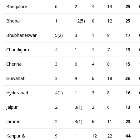
Bangalore
6
2
4
13
25
Bhopal
1
12(5)
0
12
25
Bhubhaneswar
5(2)
3
1
8
17
Chandigarh
4
1
1
7
13
Chennai
3
0
4
8
15
Guwahati
3
9
6
18
36
Hyderabad
4(1)
1
3
8
16
Jaipur
2
3(1)
2
6
13
Jammu
2
4(1)
6
11
23
Kanpur &
9
1
12
22
44