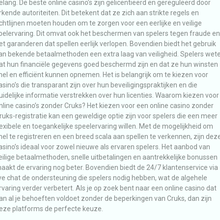
elang. De beste online casino’s zijn gelicentieerd en gereguleerd door
rkende autoriteiten. Dit betekent dat ze zich aan strikte regels en
ichtlijnen moeten houden om te zorgen voor een eerlijke en veilige
pelervaring. Dit omvat ook het beschermen van spelers tegen fraude en
et garanderen dat spellen eerlijk verlopen. Bovendien biedt het gebruik
an bekende betaalmethoden een extra laag van veiligheid. Spelers wet
at hun financiële gegevens goed beschermd zijn en dat ze hun winsten
nel en efficiënt kunnen opnemen. Het is belangrijk om te kiezen voor
asino’s die transparant zijn over hun beveiligingspraktijken en die
uidelijke informatie verstrekken over hun licenties. Waarom kiezen voor
nline casino’s zonder Cruks? Het kiezen voor een online casino zonder
ruks-registratie kan een geweldige optie zijn voor spelers die een meer
lexibele en toegankelijke speelervaring willen. Met de mogelijkheid om
nel te registreren en een breed scala aan spellen te verkennen, zijn dez
asino’s ideaal voor zowel nieuwe als ervaren spelers. Het aanbod van
eilige betaalmethoden, snelle uitbetalingen en aantrekkelijke bonussen
aakt de ervaring nog beter. Bovendien biedt de 24/7 klantenservice via
ive chat de ondersteuning die spelers nodig hebben, wat de algehele
rvaring verder verbetert. Als je op zoek bent naar een online casino dat
an al je behoeften voldoet zonder de beperkingen van Cruks, dan zijn
eze platforms de perfecte keuze.