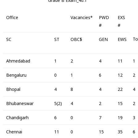
Office
Vacancies*
PWD
EXS
#
#
To
SC
ST
OBC$
GEN
EWS
Ahmedabad
1
2
4
11
1
Bengaluru
0
1
6
12
2
Bhopal
4
8
4
22
4
Bhubaneswar
5(2)
4
2
15
2
Chandigarh
6
0
7
19
3
Chennai
11
0
15
35
6