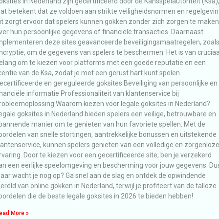
oksites in Nederland zijn gecertificeerd door de Kansspelautoriteit (Ksa)
at betekent dat ze voldoen aan strikte veiligheidsnormen en regelgevin
it zorgt ervoor dat spelers kunnen gokken zonder zich zorgen te maken
ver hun persoonlijke gegevens of financiële transacties. Daarnaast
mplementeren deze sites geavanceerde beveiligingsmaatregelen, zoal
ncryptie, om de gegevens van spelers te beschermen. Het is van cruciaa
elang om te kiezen voor platforms met een goede reputatie en een
icentie van de Ksa, zodat je met een gerust hart kunt spelen.
ecertificeerde en gereguleerde goksites Beveiliging van persoonlijke en
inanciële informatie Professionaliteit van klantenservice bij
robleemoplossing Waarom kiezen voor legale goksites in Nederland?
egale goksites in Nederland bieden spelers een veilige, betrouwbare en
pannende manier om te genieten van hun favoriete spellen. Met de
oordelen van snelle stortingen, aantrekkelijke bonussen en uitstekende
lantenservice, kunnen spelers genieten van een volledige en zorgenloz
rvaring. Door te kiezen voor een gecertificeerde site, ben je verzekerd
an een eerlijke speelomgeving en bescherming voor jouw gegevens. Du
aar wacht je nog op? Ga snel aan de slag en ontdek de opwindende
ereld van online gokken in Nederland, terwijl je profiteert van de talloze
oordelen die de beste legale goksites in 2026 te bieden hebben!
ead More »