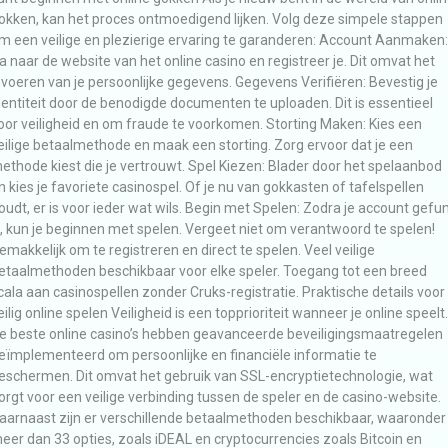
okken, kan het proces ontmoedigend lijken. Volg deze simpele stappen
m een veilige en plezierige ervaring te garanderen: Account Aanmaken:
a naar de website van het online casino en registreer je. Dit omvat het
nvoeren van je persoonlijke gegevens. Gegevens Verifiëren: Bevestig je
dentiteit door de benodigde documenten te uploaden. Dit is essentieel
oor veiligheid en om fraude te voorkomen. Storting Maken: Kies een
eilige betaalmethode en maak een storting. Zorg ervoor dat je een
ethode kiest die je vertrouwt. Spel Kiezen: Blader door het spelaanbod
n kies je favoriete casinospel. Of je nu van gokkasten of tafelspellen
oudt, er is voor ieder wat wils. Begin met Spelen: Zodra je account gefu
s, kun je beginnen met spelen. Vergeet niet om verantwoord te spelen!
emakkelijk om te registreren en direct te spelen. Veel veilige
etaalmethoden beschikbaar voor elke speler. Toegang tot een breed
cala aan casinospellen zonder Cruks-registratie. Praktische details voor
eilig online spelen Veiligheid is een topprioriteit wanneer je online speelt.
e beste online casino’s hebben geavanceerde beveiligingsmaatregelen
eïmplementeerd om persoonlijke en financiële informatie te
eschermen. Dit omvat het gebruik van SSL-encryptietechnologie, wat
orgt voor een veilige verbinding tussen de speler en de casino-website.
aarnaast zijn er verschillende betaalmethoden beschikbaar, waaronder
eer dan 33 opties, zoals iDEAL en cryptocurrencies zoals Bitcoin en