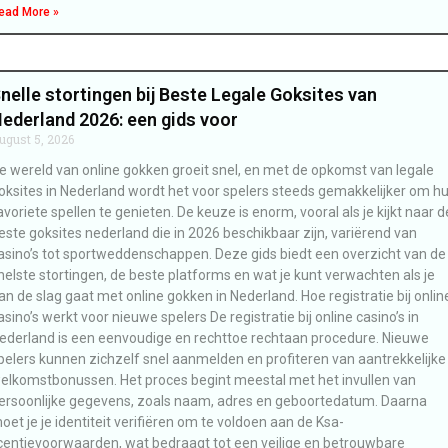
ead More »
nelle stortingen bij Beste Legale Goksites van
ederland 2026: een gids voor
ugust 5, 2026
e wereld van online gokken groeit snel, en met de opkomst van legale
oksites in Nederland wordt het voor spelers steeds gemakkelijker om h
avoriete spellen te genieten. De keuze is enorm, vooral als je kijkt naar d
este goksites nederland die in 2026 beschikbaar zijn, variërend van
asino’s tot sportweddenschappen. Deze gids biedt een overzicht van de
nelste stortingen, de beste platforms en wat je kunt verwachten als je
an de slag gaat met online gokken in Nederland. Hoe registratie bij onlin
asino’s werkt voor nieuwe spelers De registratie bij online casino’s in
ederland is een eenvoudige en rechttoe rechtaan procedure. Nieuwe
pelers kunnen zichzelf snel aanmelden en profiteren van aantrekkelijke
elkomstbonussen. Het proces begint meestal met het invullen van
ersoonlijke gegevens, zoals naam, adres en geboortedatum. Daarna
oet je je identiteit verifiëren om te voldoen aan de Ksa-
icentievoorwaarden, wat bedraagt tot een veilige en betrouwbare