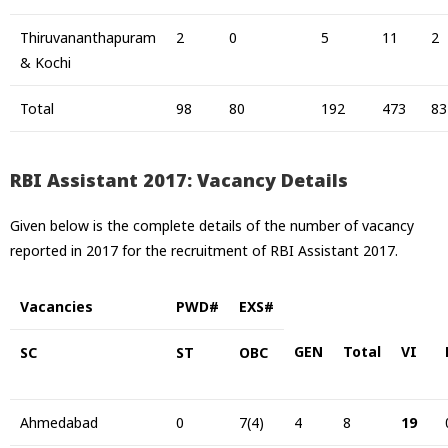
Thiruvananthapuram
2
0
5
11
2
& Kochi
Total
98
80
192
473
83
RBI Assistant 2017: Vacancy Details
Given below is the complete details of the number of vacancy
reported in 2017 for the recruitment of RBI Assistant 2017.
Vacancies
PWD#
EXS#
GEN
Total
VI
SC
ST
OBC
Ahmedabad
0
7(4)
4
8
19