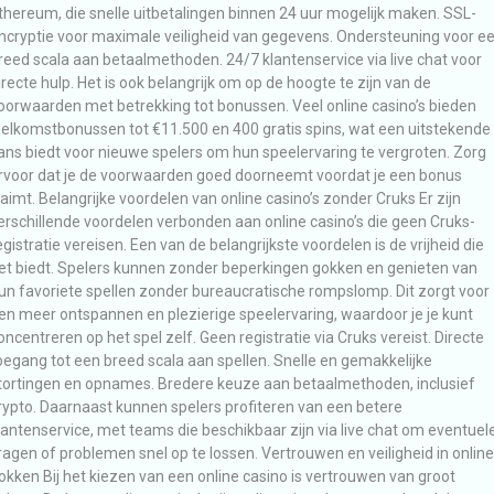
thereum, die snelle uitbetalingen binnen 24 uur mogelijk maken. SSL-
ncryptie voor maximale veiligheid van gegevens. Ondersteuning voor e
reed scala aan betaalmethoden. 24/7 klantenservice via live chat voor
irecte hulp. Het is ook belangrijk om op de hoogte te zijn van de
oorwaarden met betrekking tot bonussen. Veel online casino’s bieden
elkomstbonussen tot €11.500 en 400 gratis spins, wat een uitstekende
ans biedt voor nieuwe spelers om hun speelervaring te vergroten. Zorg
rvoor dat je de voorwaarden goed doorneemt voordat je een bonus
laimt. Belangrijke voordelen van online casino’s zonder Cruks Er zijn
erschillende voordelen verbonden aan online casino’s die geen Cruks-
egistratie vereisen. Een van de belangrijkste voordelen is de vrijheid die
et biedt. Spelers kunnen zonder beperkingen gokken en genieten van
un favoriete spellen zonder bureaucratische rompslomp. Dit zorgt voor
en meer ontspannen en plezierige speelervaring, waardoor je je kunt
oncentreren op het spel zelf. Geen registratie via Cruks vereist. Directe
oegang tot een breed scala aan spellen. Snelle en gemakkelijke
tortingen en opnames. Bredere keuze aan betaalmethoden, inclusief
rypto. Daarnaast kunnen spelers profiteren van een betere
lantenservice, met teams die beschikbaar zijn via live chat om eventuel
ragen of problemen snel op te lossen. Vertrouwen en veiligheid in online
okken Bij het kiezen van een online casino is vertrouwen van groot