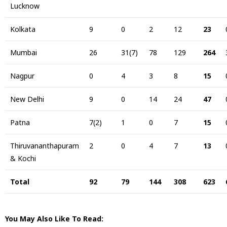
Lucknow
Kolkata
9
0
2
12
23
Mumbai
26
31(7)
78
129
264
Nagpur
0
4
3
8
15
New Delhi
9
0
14
24
47
Patna
7(2)
1
0
7
15
Thiruvananthapuram
2
0
4
7
13
& Kochi
Total
92
79
144
308
623
You May Also Like To Read: