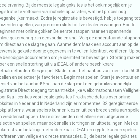
peelervaring. Bij de meeste legale goksites is het ook mogelijk om je
egistratie te voltooien via mobiele apparaten, wat het proces nog
oegankelijker maakt. Zodra je registratie is bevestigd, heb je toegang tot
uizenden spellen, van premium slots tot live dealer ervaringen. Hoe te
eginnen met online gokken De eerste stappen naar een spannende
nline gokervaring zijn eenvoudig en snel. Volg de onderstaande stappen
m direct aan de slag te gaan. Aanmelden: Maak een account aan op de
ewenste goksite door je gegevens in te vullen. Identiteit verifiëren: Uplo
e benodigde documenten om je identiteit te bevestigen. Storting maken
oer een snelle storting uit via iDEAL of andere beschikbare
etaalmethoden. Kies je spel: Blader door het aanbod van meer dan 500
pellen en selecteer je favorieten. Begin met spelen: Start je avontuur en
eniet van het aanbod! Snel aan de slag met een gebruiksvriendelijke
egistratie Direct toegang tot aantrekkelijke welkomstbonussen Veilighei
oor Ksa-licenties voor legale goksites Praktische details over online
oksites in Nederland In Nederland zijn er momenteel 32 geregistreerde
okplatforms, waar spelers kunnen kiezen uit een breed scala aan spell
n weddenschappen. Deze sites bieden niet alleen een uitgebreide
electie van spellen, maar ook snelle stortingen en uitbetalingen. Met de
pkomst van betalingsmethoden zoals iDEAL en crypto, kunnen spelers
rofiteren van veilige en directe transacties. Bij de beste legale goksites