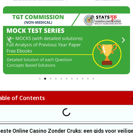
able of Contents
este Online Casino Zonder Cruks: een gids voor veilig