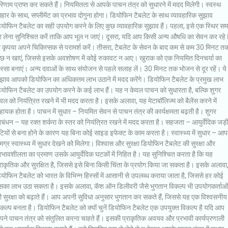
िणाम प्राप्त कर सकते हैं। नियमितता से आपके पाचन तंत्र को सुधारने में मदद मिलेगी। स्वस्थ
ार के साथ, सप्लीमेंट का प्रभाव दोगुना होगा। डियोफिन टैबलेट के साथ व्यावहारिक सुझाव
ियोफिन टैबलेट का सही उपयोग करने के लिए कुछ व्यावहारिक सुझाव हैं। पहला, इसे एक स्थिर स
 लेना सुनिश्चित करें ताकि आप भूल न जाएं। दूसरा, यदि आप किसी अन्य औषधि का सेवन कर रहे है
ो कृपया अपने चिकित्सक से परामर्श करें। तीसरा, टैबलेट के सेवन के बाद कम से कम 30 मिनट त
ुछ न खाएं, जिससे इसके अवशोषण में कोई रुकावट न आए। खुराक को एक नियमित दिनचर्या का
स्सा बनाएं। अन्य दवाओं के साथ संयोजन से पहले सलाह लें। 30 मिनट तक भोजन से दूर रहें। ये
ुझाव आपको डियोफिन का अधिकतम लाभ उठाने में मदद करेंगे। डियोफिन टैबलेट के प्रमुख लाभ
ियोफिन टैबलेट का उपयोग करने के कई लाभ हैं। यह न केवल पाचन को सुधारता है, बल्कि शुगर
वल को नियंत्रित रखने में भी मदद करता है। इसके अलावा, यह मेटाबॉलिज्म को बैलेंस करने में
ायक होता है। पाचन में सुधार – नियमित सेवन से पाचन तंत्र की कार्यक्षमता बढ़ती है। शुगर
रबंधन – यह रक्त शर्करा के स्तर को नियंत्रित रखने में मदद करता है। सहजता – आयुर्वेदिक जड़
टियों से बना होने के कारण यह बिना कोई साइड इफेक्ट के काम करता है। स्वास्थ्य में सुधार – आप
ग्र स्वास्थ्य में सुधार देखने को मिलेगा। विश्वास और सुरक्षा डियोफिन टैबलेट की सुरक्षा और
रभावशीलता का प्रमाण उसके आयुर्वेदिक घटकों में निहित है। यह सुनिश्चित करता है कि यह
राकृतिक और सुरक्षित है, जिससे इसे बिना किसी चिंता के प्रयोग किया जा सकता है। इसके अलावा
योफिन टैबलेट को भारत के विभिन्न हिस्सों में आसानी से उपलब्ध कराया जाता है, जिससे हर कोई
सका लाभ उठा सकता है। इसके अलावा, कॅश ऑन डिलीवरी जैसे भुगतान विकल्प भी उपयोगकर्ताओं
 सुरक्षा को बढ़ाते हैं। आप अपनी सुविधा अनुसार भुगतान कर सकते हैं, जिससे यह एक विश्वसनीय
कल्प बनता है। डियोफिन टैबलेट को क्यों चुनें डियोफिन टैबलेट एक उपयुक्त विकल्प है यदि आप
पने पाचन तंत्र को संतुलित करना चाहते हैं। इसकी प्राकृतिक अवयव और प्रभावी कार्यप्रणाली