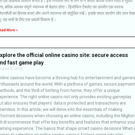
े एक आकर्षक विकल्प बनाते हैं। इसे नियमित रूप से लेने से न केवल आपके पाचन तंत्र में सुधार
गा, बल्कि आपका संपूर्ण स्वास्थ्य भी बेहतर होगा। डियोफिन टैबलेट का उपयोग एक स्वस्थ
ीवनशैली का हिस्सा बनाएं और अपने स्वास्थ्य को संतुलित रखें। इसके सरल उपयोग और लाभ देख
ए, यह सभी के लिए एक आदर्श विकल्प है।
ead More »
xplore the official online casino site: secure access
nd fast game play
ugust 5, 2026
nline casinos have become a thriving hub for entertainment and gamin
nthusiasts around the world. With a plethora of games, secure payment
ethods, and the thrill of betting from home, they offer a unique
xperience. The right online casino not only provides exciting gameplay
ut also ensures that players’ data is protected and transactions are
eamless. In this article, we will delve into the essentials of making
nformed decisions when choosing an online casino, including the Migliori
iti di scommesse that offer key benefits and features that enhance you
aming experience. The basics that shape smart casino decisions When i
omes to selecting an online casino, various factors come into play.