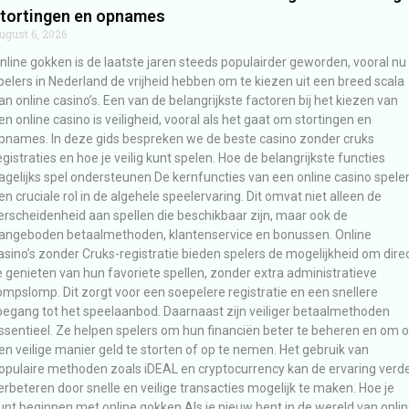
tortingen en opnames
ugust 6, 2026
nline gokken is de laatste jaren steeds populairder geworden, vooral nu
pelers in Nederland de vrijheid hebben om te kiezen uit een breed scala
an online casino’s. Een van de belangrijkste factoren bij het kiezen van
en online casino is veiligheid, vooral als het gaat om stortingen en
pnames. In deze gids bespreken we de beste casino zonder cruks
egistraties en hoe je veilig kunt spelen. Hoe de belangrijkste functies
agelijks spel ondersteunen De kernfuncties van een online casino spele
en cruciale rol in de algehele speelervaring. Dit omvat niet alleen de
erscheidenheid aan spellen die beschikbaar zijn, maar ook de
angeboden betaalmethoden, klantenservice en bonussen. Online
asino’s zonder Cruks-registratie bieden spelers de mogelijkheid om dire
e genieten van hun favoriete spellen, zonder extra administratieve
ompslomp. Dit zorgt voor een soepelere registratie en een snellere
oegang tot het speelaanbod. Daarnaast zijn veiliger betaalmethoden
ssentieel. Ze helpen spelers om hun financiën beter te beheren en om 
en veilige manier geld te storten of op te nemen. Het gebruik van
opulaire methoden zoals iDEAL en cryptocurrency kan de ervaring verd
erbeteren door snelle en veilige transacties mogelijk te maken. Hoe je
unt beginnen met online gokken Als je nieuw bent in de wereld van onli