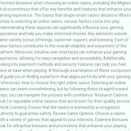
nformed decisions when choosing an online casino, including the Migliori
iti di scommesse that offer key benefits and features that enhance you
aming experience. The basics that shape smart casino decisions When i
omes to selecting an online casino, various factors come into play.
nderstanding these aspects can significantly influence your gaming
xperience and help you make informed choices. Key elements include
ame variety, bonus offerings, customer support, and licensing. Each of
hese factors contributes to the overall reliability and enjoyment of the
latform. Moreover, intuitive user interfaces can enhance your gaming
xperience, allowing for easy navigation and accessibility. Additionally,
ooking into payment methods and security features can help you feel
ore at ease when playing. A thorough examination of these componen
ill guide you in finding a platform that aligns perfectly with your gaming
references. How to choose the right online casino Selecting an online
asino can seem overwhelming, but by following these straightforward
teps, you can navigate the process with confidence. Research Casinos:
ook for reputable online casinos that are known for their quality service.
heck Licensing: Ensure that the casino is licensed by a recognized
uthority to guarantee safety. Review Game Options: Choose a casino
ith a variety of games that appeal to your interests. Examine Bonuses:
ook for attractive bonuses and promotions that enhance your playing