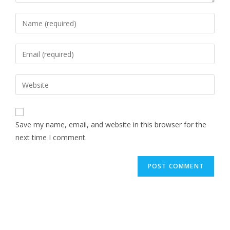
Save my name, email, and website in this browser for the
next time I comment.