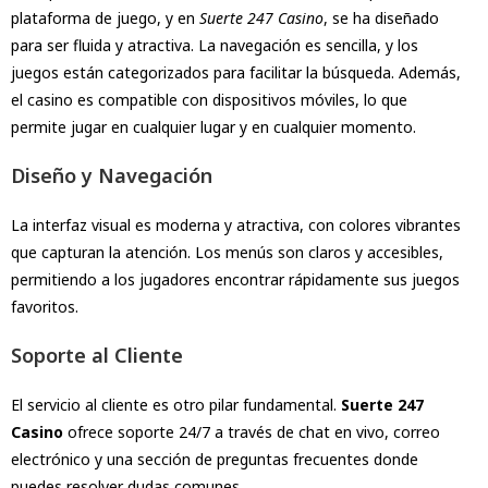
plataforma de juego, y en
Suerte 247 Casino
, se ha diseñado
para ser fluida y atractiva. La navegación es sencilla, y los
juegos están categorizados para facilitar la búsqueda. Además,
el casino es compatible con dispositivos móviles, lo que
permite jugar en cualquier lugar y en cualquier momento.
Diseño y Navegación
La interfaz visual es moderna y atractiva, con colores vibrantes
que capturan la atención. Los menús son claros y accesibles,
permitiendo a los jugadores encontrar rápidamente sus juegos
favoritos.
Soporte al Cliente
El servicio al cliente es otro pilar fundamental.
Suerte 247
Casino
ofrece soporte 24/7 a través de chat en vivo, correo
electrónico y una sección de preguntas frecuentes donde
puedes resolver dudas comunes.