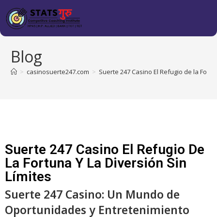
Blog
>
casinosuerte247.com
>
Suerte 247 Casino El Refugio de la Fortun
Suerte 247 Casino El Refugio De
La Fortuna Y La Diversión Sin
Límites
Suerte 247 Casino: Un Mundo de
Oportunidades y Entretenimiento