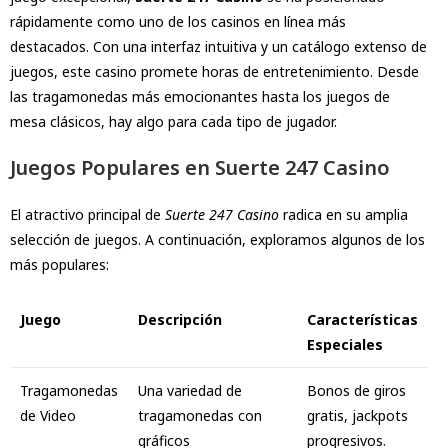
rápidamente como uno de los casinos en línea más
destacados. Con una interfaz intuitiva y un catálogo extenso de
juegos, este casino promete horas de entretenimiento. Desde
las tragamonedas más emocionantes hasta los juegos de
mesa clásicos, hay algo para cada tipo de jugador.
Juegos Populares en Suerte 247 Casino
El atractivo principal de
Suerte 247 Casino
radica en su amplia
selección de juegos. A continuación, exploramos algunos de los
más populares:
Juego
Descripción
Características
Especiales
Tragamonedas
Una variedad de
Bonos de giros
de Video
tragamonedas con
gratis, jackpots
gráficos
progresivos.