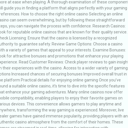
ore at ease when playing. A thorough examination of these componen
ill guide you in finding a platform that aligns perfectly with your gaming
references. How to choose the right online casino Selecting an online
asino can seem overwhelming, but by following these straightforward
teps, you can navigate the process with confidence. Research Casinos:
ook for reputable online casinos that are known for their quality service.
heck Licensing: Ensure that the casino is licensed by a recognized
uthority to guarantee safety. Review Game Options: Choose a casino
ith a variety of games that appeal to your interests. Examine Bonuses:
ook for attractive bonuses and promotions that enhance your playing
xperience. Read Customer Reviews: Check player reviews to gain insigh
n their experiences with the casino. Access to a wider variety of gaming
ptions Increased chances of securing bonuses Improved overall trust in
he platform Practical details for enjoying online gaming Once you’ve
ound a suitable online casino, it’s time to dive into the specific features
hat enhance your gaming adventures. Many online casinos now offer
obile compatibility, enabling players to enjoy their favorite games on
arious devices. This convenience allows gamers to play anytime and
nywhere, transforming the way gaming is experienced. Moreover, live
ealer games have gained immense popularity, providing players with an
uthentic casino atmosphere from the comfort of their homes. These