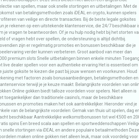
electie van spellen, maar ook snelle stortingen en uitbetalingen. Met de
pkomst van betalingsmethoden zoals iDEAL en crypto, kunnen spelers
rofiteren van veilige en directe transacties. Bij de beste legale goksites
un je rekenen op een uitstekende klantenservice, die 24/7 beschikbaar i
m je vragen te beantwoorden. Of je nu hulp nodig hebt bij het storten v
eld of vragen hebt over spellen, de ondersteuning is altijd dichtbij.
ovendien zijn er regelmatig promoties en bonussen beschikbaar die je
peelervaring verder kunnen verbeteren. Groot aanbod van meer dan
000 premium slots Snelle uitbetalingen binnen enkele minuten Toegan
ot live dealer spellen voor een authentieke ervaring Het is essentieel om
e juiste goksite te kiezen die past bij jouw wensen en voorkeuren. Houd
ekening met factoren zoals bonusaanbiedingen, betalingsmethoden en
lantenservice terwijl je je keuze maakt. Belangrijkste voordelen van onli
okken Online gokken biedt talloze voordelen voor spelers. Niet alleen is
et toegankelijker dan traditionele casino’s, maar de beschikbare
onussen en promoties maken het ook aantrekkelijker. Hieronder vind je
nkele van de belangrijkste voordelen: Gemak van thuis uit spelen, dag e
acht beschikbaar Aantrekkelijke welkomstbonussen tot wel €500 en 20
ratis spins Een breed scala aan spellen en sportweddenschappen Veilig
n snelle stortingen via iDEAL en andere populaire betaalmethoden Dez
oordelen maken online gokken niet alleen leuk, maar ook voordelig voor