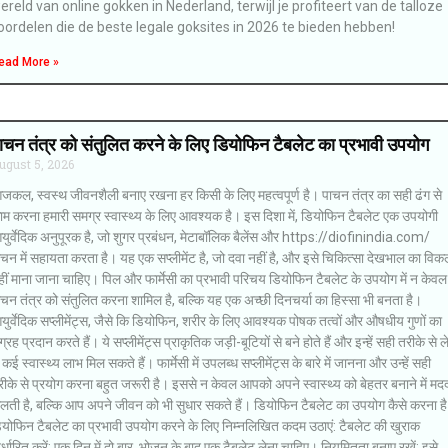
ereld van online gokken in Nederland, terwijl je profiteert van de talloze
oordelen die de beste legale goksites in 2026 te bieden hebben!
ead More »
ाचन तंत्र को संतुलित करने के लिए डियोफिन टैबलेट का प्रभावी उपयोग
ugust 5, 2026
जकल, स्वस्थ जीवनशैली बनाए रखना हर किसी के लिए महत्वपूर्ण है। पाचन तंत्र का सही ढंग से
ाम करना हमारी समग्र स्वास्थ्य के लिए आवश्यक है। इस दिशा में, डियोफिन टैबलेट एक उपयोगी
युर्वेदिक अनुपूरक है, जो शुगर प्रबंधन, मेटाबॉलिक बैलेंस और https://diofinindia.com/
चन में सहायता करता है। यह एक सप्लीमेंट है, जो दवा नहीं है, और इसे चिकित्सा देखभाल का विकल
ीं माना जाना चाहिए। पिल और फार्मेसी का प्रभावी परिचय डियोफिन टैबलेट के उपयोग में न केवल
चन तंत्र को संतुलित करना शामिल है, बल्कि यह एक अच्छी दिनचर्या का हिस्सा भी बनता है।
ुर्वेदिक सप्लीमेंट्स, जैसे कि डियोफिन, शरीर के लिए आवश्यक पोषक तत्वों और औषधीय गुणों का
ग्रह प्रदान करते हैं। ये सप्लीमेंट्स प्राकृतिक जड़ी-बूटियों से बने होते हैं और इन्हें सही तरीके से ले
 कई स्वास्थ्य लाभ मिल सकते हैं। फार्मेसी में उपलब्ध सप्लीमेंट्स के बारे में जानना और उन्हें सही
ीके से प्रयोग करना बहुत जरूरी है। इससे न केवल आपको अपने स्वास्थ्य को बेहतर बनाने में मद
िलती है, बल्कि आप अपने जीवन को भी सुधार सकते हैं। डियोफिन टैबलेट का उपयोग कैसे करना है
ियोफिन टैबलेट का प्रभावी उपयोग करने के लिए निम्नलिखित कदम उठाएं: टैबलेट की खुराक
र्धारित करें: एक दिन में दो बार, भोजन के बाद एक टैबलेट लेना चाहिए। नियमितता बनाए रखें: इसे