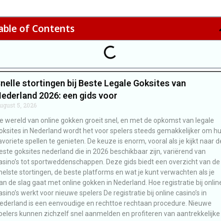
able of Contents
nelle stortingen bij Beste Legale Goksites van
ederland 2026: een gids voor
ugust 5, 2026
e wereld van online gokken groeit snel, en met de opkomst van legale
oksites in Nederland wordt het voor spelers steeds gemakkelijker om h
avoriete spellen te genieten. De keuze is enorm, vooral als je kijkt naar d
este goksites nederland die in 2026 beschikbaar zijn, variërend van
asino’s tot sportweddenschappen. Deze gids biedt een overzicht van de
nelste stortingen, de beste platforms en wat je kunt verwachten als je
an de slag gaat met online gokken in Nederland. Hoe registratie bij onlin
asino’s werkt voor nieuwe spelers De registratie bij online casino’s in
ederland is een eenvoudige en rechttoe rechtaan procedure. Nieuwe
pelers kunnen zichzelf snel aanmelden en profiteren van aantrekkelijke