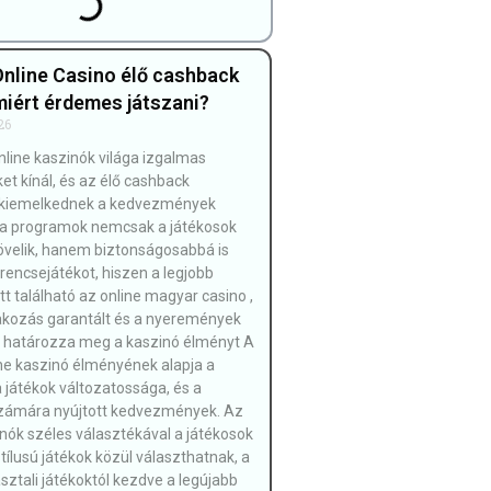
nline Casino élő cashback
miért érdemes játszani?
26
line kaszinók világa izgalmas
et kínál, és az élő cashback
kiemelkednek a kedvezmények
 a programok nemcsak a játékosok
velik, hanem biztonságosabbá is
erencsejátékot, hiszen a legjobb
t található az online magyar casino ,
akozás garantált és a nyeremények
 határozza meg a kaszinó élményt A
ine kaszinó élményének alapja a
a játékok változatossága, és a
számára nyújtott kedvezmények. Az
inók széles választékával a játékosok
tílusú játékok közül választhatnak, a
sztali játékoktól kezdve a legújabb