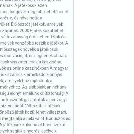
ínálnak. A játékosok ezen
 segítségével még több lehetőséget
erésre, és növelhetik a
üket. Élő osztós játékok, amelyek
 zajlanak. 2000+ játék közül lehet
a változatosság érdekében. Díjak és
melyek vonzóbbá teszik a játékot. A
ett összegek növelik a játékosok
s motivációját, és segítenek abban,
kosok visszatérjenek a kaszinóba.
yök az online kaszinókban A magyar
inók számos kiemelkedő előnnyel
k, amelyek hozzájárulnak a
élményéhez. Az alábbiakban néhány
ságú előnyt emelünk ki: Biztonság: A
line kaszinók garantálják a pénzügyi
 biztonságát. Változatos játékok:
nböző játék közül lehet választani,
i megtalálja a neki valót. Bónuszok és
A játékosok különböző bónuszokat
lyek segítik a nyerési esélyeik