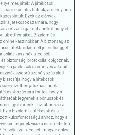
Kényelmes játék: A játékosok
és bármikor játszhatnak, amennyiben
tkapcsolatuk. Ezek az előnyök
szik a játékosok számára, hogy
kaszinózás izgalmát anélkül, hogy el
yniuk otthonaikat. Bizalom és
z online kaszinókban A biztonság az
encsejátékban kiemelt jelentőséggel
r online kaszinók a legjobb
l és biztonsági protokollal dolgoznak,
jék a játékosok személyes adatait.
 kaszinók szigorú szabályozás alatt
y biztosítja, hogy a játékosok
s környezetben játszhassanak.
játékosok számára fontos, hogy a
láthatóak legyenek a bónuszok és
erén, így mindenki tisztában van a
l. Ez a bizalom a játékosok és a
zött kulcsfontosságú ahhoz, hogy a
zívesen térjenek vissza és ismételten
Miért válaszd a legjobb magyar online