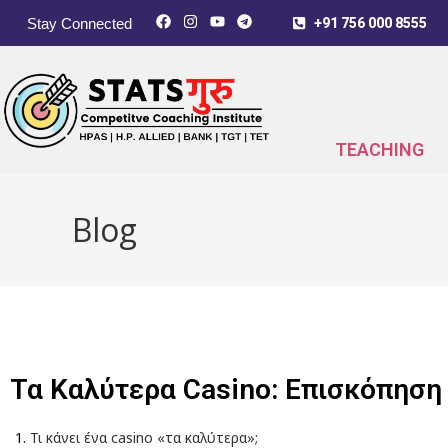
Stay Connected
+91 756 000 8555
TEACHING
Blog
Τα Καλύτερα Casino: Επισκόπηση 
Τι κάνει ένα casino «τα καλύτερα»;