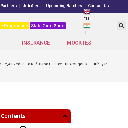
 Partners
|
Job Alert
|
Upcoming Batches
|
Contact Us
EN
ne Programme
Stats Guru Store
HI
INSURANCE
MOCKTEST
categorized
>
Τα Καλύτερα Casino: Επισκόπηση και Επιλογές
f Contents