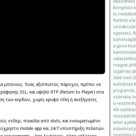
elkezdhess 
Böngéssz a 
ki, melyikke
Kattints a k
szórakozást
egyszerű. Az
biztonságát
a gyors kezd
kaszinózásr
választékba
magyar ját
izgalmas já
több mint 2
λα μπόνους. Ένας αξιόπιστος πάροχος πρέπει να
különböző k
programok, 
άφησης SSL, και υψηλό RTP (Return to Player) στα
számára, h
ιση των κερδών, χωρίς κρυφά τέλη ή ανεξήγητες
a veszteség
élő cashbac
visszatéríté
ύς ντίλερ, ποικιλία από slots, και ενσωματωμένο
lehet a ját
 εύχρηστο mobile app και 24/7 υποστήριξη πελατών.
különböző p
újratöltési
g requirements
– όσο λιγότερες, τόσο καλύτερο.