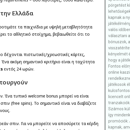
pörgetést k
lehetőségek
 στην Ελλάδα
kapnak a ny
játékélmény
ροτιμάτε τα παιχνίδια με υψηλή μεταβλητότητα
valós időben
φέρει το αθλητικό στοίχημα, βεβαιωθείτε ότι το
választani 
bónuszok, a
visszatérít
o δέχονται πιστωτικές/χρεωστικές κάρτες,
kényelmét é
hogy a játé
ς. Ένα ακόμη σημαντικό κριτήριο είναι η ταχύτητα
Fontos előn
ts
εντός 24 ωρών.
online kasz
rendelkezne
ιτουργούν
játékosok 
kulcsfontos
. Ένα τυπικό welcome bonus μπορεί να είναι
licencelt on
πιν (free spins). Το σημαντικό είναι να διαβάζετε
tranzakciók
Számos külö
νους.
így mindenk
promóciók: 
ρεάν σπιν. Για να μπορείτε να αποσύρετε τα κέρδη
kapnak, ame