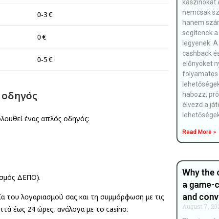
kaszinókat 
nemcsak szó
0‑3 €
hanem számo
segítenek a
0 €
legyenek. A
cashback é
0‑5 €
előnyöket n
folyamatos 
lehetőségek
 οδηγός
habozz, prób
élvezd a já
lehetőségek
ολουθεί ένας απλός οδηγός:
Read More »
Why the 
σμός ΔΕΠΟ).
a game-c
and conv
ία του λογαριασμού σας και τη συμμόρφωση με τις
August 7, 20
πτά έως 24 ώρες, ανάλογα με το casino.