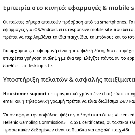
Εμπειρία στο κινητό: εφαρμογές & mobile s
Οι παίκτες σήμερα απαιτούν πρόσβαση από τα smartphones. Τα 
εφαρμογές για iOS/Android, είτε responsive mobile site που λειτ
πρέπει να περιλαμβάνει τα ίδια παιχνίδια, τα μπόνους και το ισ
Για αρχάριους, η εφαρμογή είναι η πιο φιλική λύση, διότι παρέχει
επιτρέπει γρήγορη ανάληψη με ένα tap. Ελέγξτε πάντα αν το app
διαθέτει το desktop site.
Υποστήριξη πελατών & ασφαλής παιξίματ
Η
customer support
σε πραγματικό χρόνο (live chat) είναι το «g
email και η τηλεφωνική γραμμή πρέπει να είναι διαθέσιμα 24/7 
Όσον αφορά την ασφάλεια, ψάξτε για λογότυπα όπως «Licensed b
Hellenic Gambling Commission». Τα SSL certificates, οι τακτικοί ε
προσωπικών δεδομένων είναι τα θεμέλια για ασφαλή παιχνίδι.