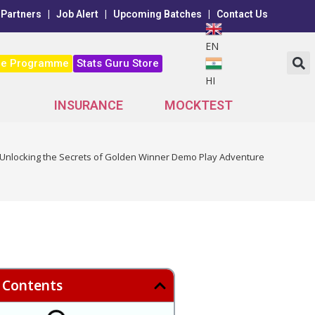
 Partners
|
Job Alert
|
Upcoming Batches
|
Contact Us
EN
ne Programme
Stats Guru Store
HI
INSURANCE
MOCKTEST
Unlocking the Secrets of Golden Winner Demo Play Adventure
f Contents