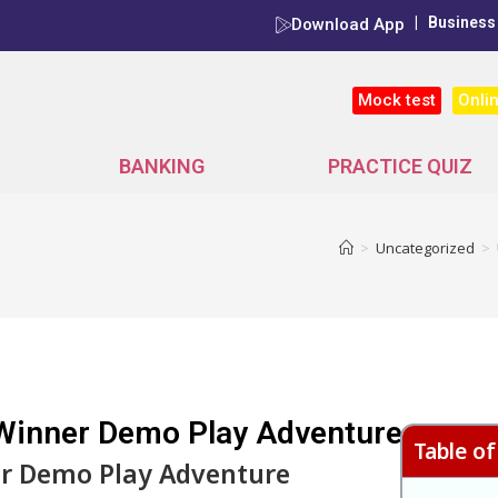
|
Business
Download App
Onli
Mock test
BANKING
PRACTICE QUIZ
>
Uncategorized
>
 Winner Demo Play Adventure
Table o
er Demo Play Adventure