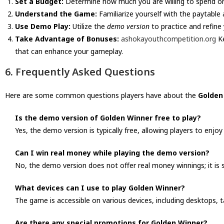
Set a Budget:
Determine how much you are willing to spend or 
Understand the Game:
Familiarize yourself with the paytable
Use Demo Play:
Utilize the
demo version
to practice and refine
Take Advantage of Bonuses:
ashokayouthcompetition.org
Ke
that can enhance your gameplay.
6. Frequently Asked Questions
Here are some common questions players have about the
Golden
Is the demo version of Golden Winner free to play?
Yes, the demo version is typically free, allowing players to enjoy
Can I win real money while playing the demo version?
No, the demo version does not offer real money winnings; it is s
What devices can I use to play Golden Winner?
The game is accessible on various devices, including desktops, 
Are there any special promotions for Golden Winner?