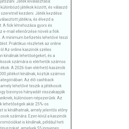
játszani. Játék kiválasztása:
különböző játékok között, és válaszd
l szeretnél kezdeni. Játék kezdése:
iválasztott játékra, és élvezd a
. A fiók létrehozása gyors és
 e-mail ellenőrzése növeli a fiók
. A minimum befizetés lehetővé teszi
ést. Praktikus részletek az online
ól Az online kaszinók széles
n kínálnak lehetőségeket, és a
ékosok számára is elérhetők számos
tékok. A 2026-ban elérhető kaszinók
000 játékot kínálnak, köztük számos
ategóriában. Az élő cashback
amely lehetővé teszik a játékosok
ogy bizonyos hányadát visszakapják
eiknek, különösen népszerűek. Az
k lehetőségek akár 25%-os
st is kínálhatnak, amely jelentős előny
ékosok számára. Ezen kívül a kaszinók
romóciókat is kínálnak, például heti
 bónuszokat, amelyek 55 ingyenes