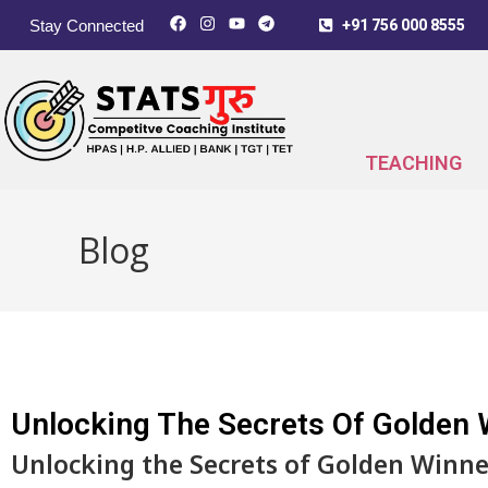
Stay Connected
+91 756 000 8555
TEACHING
Blog
Unlocking The Secrets Of Golden
Unlocking the Secrets of Golden Winn