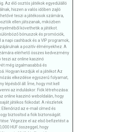
ig. Az élő osztós játékok egyedülálló
lnak, hiszen a valós időben zajló
lehetővé teszi a játékosok számára,
osztók ellen játszanak, miközben
nyelméből követhetik a játékot.
különböző bónuszok és promóciók,
l a napi cashback és a VIP programok,
zájárulnak a pozitív élményekhez. A
számára elérhető összes kedvezmény
 teszi az online kaszinó
yét még izgalmasabbá és
á. Hogyan kezdjük el a játékot Az
inózás elkezdése egyszerű folyamat,
 lépésből áll. Íme, hogy mit kell
venni az induláskor: Fiók létrehozása:
 az online kaszinó weboldalán, hogy
saját játékos fiókodat. A részletek
: Ellenőrizd az e-mail címed és
ogy biztosítsd a fiók biztonságát.
tése: Végezze el az első befizetést a
,000 HUF összeggel, hogy