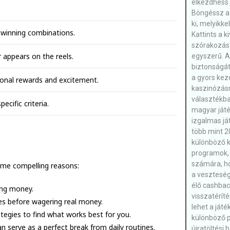
elkezdhess 
Böngéssz a 
ki, melyikke
 winning combinations.
Kattints a k
szórakozást
 appears on the reels.
egyszerű. Az
biztonságát
a gyors kezd
ional rewards and excitement.
kaszinózásr
választékba
cific criteria.
magyar ját
izgalmas já
több mint 2
különböző k
programok, 
számára, h
ome compelling reasons:
a veszteség
élő cashbac
ing money.
visszatéríté
s before wagering real money.
lehet a ját
tegies to find what works best for you.
különböző p
n serve as a perfect break from daily routines.
újratöltési