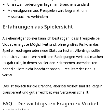
Umsatzanforderungen liegen im Branchenstandard.
Maximalgewinn aus Freispielen wird begrenzt, um
Missbrauch zu verhindern.
Erfahrungen aus Spielersicht
Als ehemaliger Spieler kann ich bestätigen, dass Freispiele bei
Vicibet eine gute Möglichkeit sind, ohne großes Risiko in das
Spiel einzusteigen oder neue Slots zu testen. Allerdings sollte
man sich vorab intensiv mit den Bedingungen vertraut machen.
Es gab Fälle, in denen Spieler den Zeitrahmen überschritten
oder die Slots nicht beachtet haben – Resultat: der Bonus
verfiel.
Das ist typisch für die Branche, aber bei Vicibet sind die Regeln
transparent und gut erreichbar, was Vertrauen schafft.
FAQ – Die wichtigsten Fragen zu Vicibet