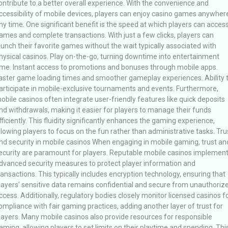
ontribute to a better overall experience. With the convenience and
ccessibility of mobile devices, players can enjoy casino games anywher
ny time. One significant benefit is the speed at which players can acces
ames and complete transactions. With just a few clicks, players can
aunch their favorite games without the wait typically associated with
hysical casinos. Play on-the-go, turning downtime into entertainment
ime. Instant access to promotions and bonuses through mobile apps.
aster game loading times and smoother gameplay experiences. Ability 
articipate in mobile-exclusive tournaments and events. Furthermore,
obile casinos often integrate user-friendly features like quick deposits
nd withdrawals, making it easier for players to manage their funds
fficiently. This fluidity significantly enhances the gaming experience,
llowing players to focus on the fun rather than administrative tasks. Tru
nd security in mobile casinos When engaging in mobile gaming, trust an
ecurity are paramount for players. Reputable mobile casinos implemen
dvanced security measures to protect player information and
ransactions. This typically includes encryption technology, ensuring that
layers’ sensitive data remains confidential and secure from unauthoriz
ccess. Additionally, regulatory bodies closely monitor licensed casinos f
ompliance with fair gaming practices, adding another layer of trust for
layers. Many mobile casinos also provide resources for responsible
aming, allowing players to set limits on their playtime and spending. Thi