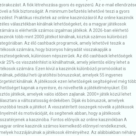
zórakozást. A fiók létrehozása gyors és egyszerű. Az e-mail ellenőrzés
öveli a fiók biztonságát. A minimum befizetés lehetővé teszi a gyors
ezdést. Praktikus részletek az online kaszinózásról Az online kaszinók
zéles választékban kínálnak lehetőségeket, és a magyar játékosok
zámára is elérhetők számos izgalmas játékok. A 2026-ban elérhető
aszinók több mint 2000 játékot kínálnak, köztük számos különböző
ategóriában. Az élő cashback programok, amely lehetővé teszik a
átékosok számára, hogy bizonyos hányadát visszakapják a
eszteségeiknek, különösen népszerűek. Az élő cashback lehetőségek
kár 25%-os visszatérítést is kínálhatnak, amely jelentős előny lehet a
átékosok számára. Ezen kívül a kaszinók különböző promóciókat is
ínálnak, például heti újratöltési bónuszokat, amelyek 55 ingyenes
örgetést kínálnak. A játékosok ezen lehetőségek segítségével még töb
ehetőséget kapnak a nyerésre, és növelhetik a játékélményüket. Élő
sztós játékok, amelyek valós időben zajlanak. 2000+ játék közül lehet
álasztani a változatosság érdekében. Díjak és bónuszok, amelyek
onzóbbá teszik a játékot. A visszatérített összegek növelik a játékosok
ényelmét és motivációját, és segítenek abban, hogy a játékosok
isszatérjenek a kaszinóba. Fontos előnyök az online kaszinókban A
agyar online kaszinók számos kiemelkedő előnnyel rendelkeznek,
melyek hozzájárulnak a játékosok élményéhez. Az alábbiakban néhány