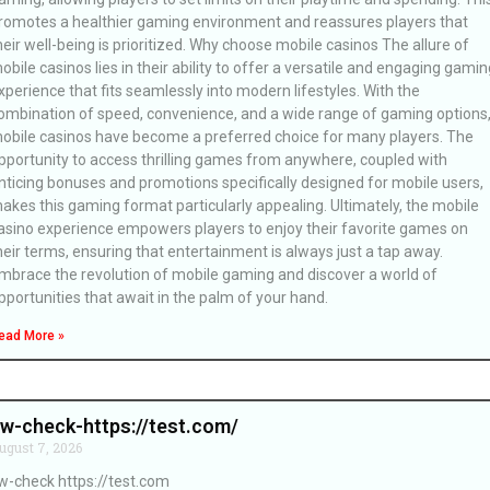
romotes a healthier gaming environment and reassures players that
heir well-being is prioritized. Why choose mobile casinos The allure of
obile casinos lies in their ability to offer a versatile and engaging gamin
xperience that fits seamlessly into modern lifestyles. With the
ombination of speed, convenience, and a wide range of gaming options
obile casinos have become a preferred choice for many players. The
pportunity to access thrilling games from anywhere, coupled with
nticing bonuses and promotions specifically designed for mobile users,
akes this gaming format particularly appealing. Ultimately, the mobile
asino experience empowers players to enjoy their favorite games on
heir terms, ensuring that entertainment is always just a tap away.
mbrace the revolution of mobile gaming and discover a world of
pportunities that await in the palm of your hand.
ead More »
w-check-https://test.com/
ugust 7, 2026
w-check https://test.com