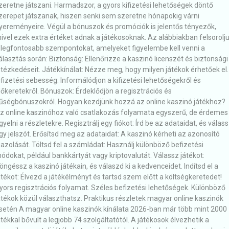
zeretne játszani. Harmadszor, a gyors kifizetési lehetőségek döntő
zerepet játszanak, hiszen senki sem szeretne hónapokig várni
yereményeire. Végül a bónuszok és promóciók is jelentős tényezők,
ivel ezek extra értéket adnak a játékosoknak. Az alábbiakban felsorolj
 legfontosabb szempontokat, amelyeket figyelembe kell venni a
álasztás során: Biztonság: Ellenőrizze a kaszinó licenszét és biztonsági
ntézkedéseit. Játékkínálat: Nézze meg, hogy milyen játékok érhetőek el.
ifizetési sebesség: Informálódjon a kifizetési lehetőségekről és
dőkeretekről. Bónuszok: Érdeklődjön a regisztrációs és
űségbónuszokról. Hogyan kezdjünk hozzá az online kaszinó játékhoz?
z online kaszinóhoz való csatlakozás folyamata egyszerű, de érdemes
igyelni a részletekre. Regisztrálj egy fiókot: Írd be az adataidat, és válas
gy jelszót. Erősítsd meg az adataidat: A kaszinó kérheti az azonosító
gazolását. Töltsd fel a számládat: Használj különböző befizetési
ódokat, például bankkártyát vagy kriptovalutát. Válassz játékot:
öngéssz a kaszinó játékain, és válaszd ki a kedvenceidet. Indítsd el a
átékot: Élvezd a játékélményt és tartsd szem előtt a költségkeretedet!
yors regisztrációs folyamat. Széles befizetési lehetőségek. Különböző
átékok közül választhatsz. Praktikus részletek magyar online kaszinók
setén A magyar online kaszinók kínálata 2026-ban már több mint 2000
átékkal bővült a legjobb 74 szolgáltatótól. A játékosok élvezhetik a