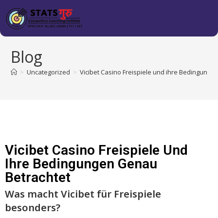
Blog
>
Uncategorized
>
Vicibet Casino Freispiele und ihre Bedingunge
Vicibet Casino Freispiele Und
Ihre Bedingungen Genau
Betrachtet
Was macht Vicibet für Freispiele
besonders?