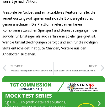
variiert je nach Aktion.
Freispiele bei Vicibet sind ein attraktives Feature für alle, die
verantwortungsvoll spielen und sich die Bonusregeln vorab
genau anschauen. Die Plattform liefert einen fairen
Kompromiss zwischen Spielspaß und Bonusbedingungen, der
sowohl für Einsteiger als auch erfahrene Spieler geeignet ist.
Wer die Umsatzbedingungen befolgt und sich für die richtigen
Slots entscheidet, hat gute Chancen, Vorteile aus den
Angeboten zu ziehen.
PREVIOUS
NEXT
Welche Atmosphäre erwartet dich beim Spielen bei Playjonny Casino
Was bietet der Bereich Mein Konto bei Go Fish Casino neu?