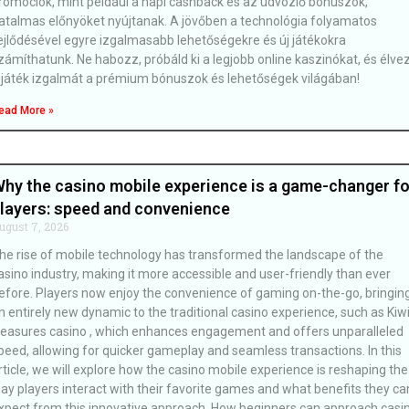
romóciók, mint például a napi cashback és az üdvözlő bónuszok,
atalmas előnyöket nyújtanak. A jövőben a technológia folyamatos
ejlődésével egyre izgalmasabb lehetőségekre és új játékokra
zámíthatunk. Ne habozz, próbáld ki a legjobb online kaszinókat, és élve
 játék izgalmát a prémium bónuszok és lehetőségek világában!
ead More »
hy the casino mobile experience is a game-changer fo
layers: speed and convenience
ugust 7, 2026
he rise of mobile technology has transformed the landscape of the
asino industry, making it more accessible and user-friendly than ever
efore. Players now enjoy the convenience of gaming on-the-go, bringin
n entirely new dynamic to the traditional casino experience, such as Kiw
reasures casino , which enhances engagement and offers unparalleled
peed, allowing for quicker gameplay and seamless transactions. In this
rticle, we will explore how the casino mobile experience is reshaping the
ay players interact with their favorite games and what benefits they ca
xpect from this innovative approach. How beginners can approach casi