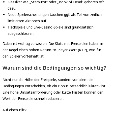
Klassiker wie „Starburst“ oder „Book of Dead“ gehören oft
dazu.
Neue Spielerscheinungen tauchen ggf. als Teil von zeitlich
limitierten Aktionen auf.
Tischspiele und Live-Casino-Spiele sind grundsätzlich
ausgeschlossen.
Dabei ist wichtig zu wissen: Die Slots mit Freispielen haben in
der Regel einen hohen Return-to-Player-Wert (RTP), was für
den Spieler vorteilhaft ist.
Warum sind die Bedingungen so wichtig?
Nicht nur die Höhe der Freispiele, sondern vor allem die
Bedingungen entscheiden, ob ein Bonus tatsächlich lukrativ ist.
Eine hohe Umsatzanforderung oder kurze Fristen können den
Wert der Freispiele schnell reduzieren.
Auf einen Blick: