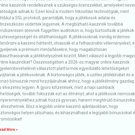
nline kaszinók rendelkeznek a szükséges licenszekkel, amelyeket neve
atóságok adnak ki. Ezen kívül a modern titkosítási technológiák, mint
éldául a SSL protokoll, garantálják, hogy a játékosok adatai és
énzeszközei védettek legyenek. A megbízható kaszinók továbbá
endszeresen átesnek független auditokon is, hogy biztosítsák a játékok
isztességességét és átláthatóságát. A játékosoknak mindig érdemes
llenőrizni a kaszinó hátterét, olvassák el a felhasználói véleményeket, é
igyeljenek a prémium minősítésekre, hogy magabiztosan
álaszthassanak a játékhelyszínek között. Miért válaszd a legjobb magy
nline kaszinókat? Összességében a 2026-os magyar online kaszinók
igyelembevételével választott platformok egyedülálló lehetőségeket
yújtanak a játékosoknak. A biztonságos játék, a széles játékkínálat és a
onzó bónuszok mind hozzájárulnak ahhoz, hogy a játékélmény gazdag
s élvezetes legyen. A gyors kifizetések, mint a napi cashback
ehetőségek, tovább fokozzák ezt az élményt, ahol a játékosok nemcsak
 nyereményeikhez jutnak hozzá gyorsan, hanem megtérülő bónuszoka
s élvezhetnek. Bízz a legjobb online kaszinó ajánlásokban, hogy
iztonságos helyen játszhass, és kihasználhasd a legújabb bónuszokat 
romóciókat!
ead More »