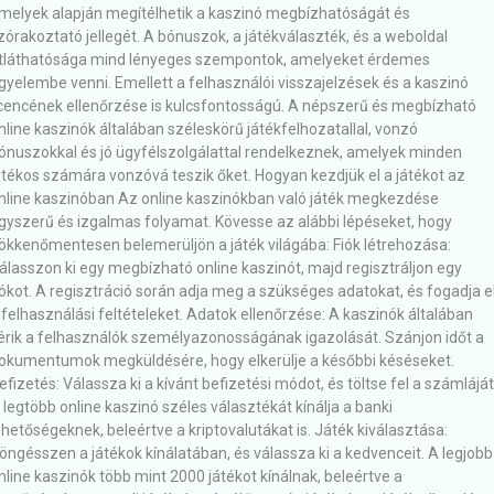
melyek alapján megítélhetik a kaszinó megbízhatóságát és
zórakoztató jellegét. A bónuszok, a játékválaszték, és a weboldal
tláthatósága mind lényeges szempontok, amelyeket érdemes
igyelembe venni. Emellett a felhasználói visszajelzések és a kaszinó
icencének ellenőrzése is kulcsfontosságú. A népszerű és megbízható
nline kaszinók általában széleskörű játékfelhozatallal, vonzó
ónuszokkal és jó ügyfélszolgálattal rendelkeznek, amelyek minden
átékos számára vonzóvá teszik őket. Hogyan kezdjük el a játékot az
nline kaszinóban Az online kaszinókban való játék megkezdése
gyszerű és izgalmas folyamat. Kövesse az alábbi lépéseket, hogy
ökkenőmentesen belemerüljön a játék világába: Fiók létrehozása:
álasszon ki egy megbízható online kaszinót, majd regisztráljon egy
iókot. A regisztráció során adja meg a szükséges adatokat, és fogadja e
 felhasználási feltételeket. Adatok ellenőrzése: A kaszinók általában
érik a felhasználók személyazonosságának igazolását. Szánjon időt a
okumentumok megküldésére, hogy elkerülje a későbbi késéseket.
efizetés: Válassza ki a kívánt befizetési módot, és töltse fel a számláját
 legtöbb online kaszinó széles választékát kínálja a banki
ehetőségeknek, beleértve a kriptovalutákat is. Játék kiválasztása:
öngésszen a játékok kínálatában, és válassza ki a kedvenceit. A legjobb
nline kaszinók több mint 2000 játékot kínálnak, beleértve a