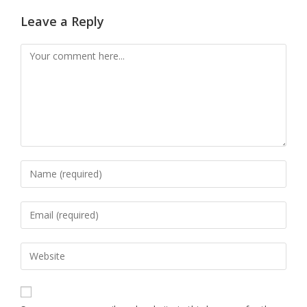
Leave a Reply