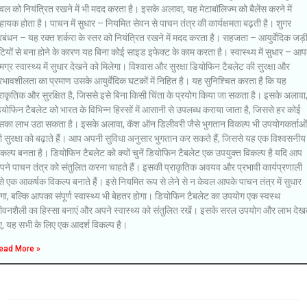
वल को नियंत्रित रखने में भी मदद करता है। इसके अलावा, यह मेटाबॉलिज्म को बैलेंस करने में
ायक होता है। पाचन में सुधार – नियमित सेवन से पाचन तंत्र की कार्यक्षमता बढ़ती है। शुगर
रबंधन – यह रक्त शर्करा के स्तर को नियंत्रित रखने में मदद करता है। सहजता – आयुर्वेदिक जड़
टियों से बना होने के कारण यह बिना कोई साइड इफेक्ट के काम करता है। स्वास्थ्य में सुधार – आप
ग्र स्वास्थ्य में सुधार देखने को मिलेगा। विश्वास और सुरक्षा डियोफिन टैबलेट की सुरक्षा और
रभावशीलता का प्रमाण उसके आयुर्वेदिक घटकों में निहित है। यह सुनिश्चित करता है कि यह
राकृतिक और सुरक्षित है, जिससे इसे बिना किसी चिंता के प्रयोग किया जा सकता है। इसके अलावा
योफिन टैबलेट को भारत के विभिन्न हिस्सों में आसानी से उपलब्ध कराया जाता है, जिससे हर कोई
सका लाभ उठा सकता है। इसके अलावा, कॅश ऑन डिलीवरी जैसे भुगतान विकल्प भी उपयोगकर्ताओं
 सुरक्षा को बढ़ाते हैं। आप अपनी सुविधा अनुसार भुगतान कर सकते हैं, जिससे यह एक विश्वसनीय
कल्प बनता है। डियोफिन टैबलेट को क्यों चुनें डियोफिन टैबलेट एक उपयुक्त विकल्प है यदि आप
पने पाचन तंत्र को संतुलित करना चाहते हैं। इसकी प्राकृतिक अवयव और प्रभावी कार्यप्रणाली
े एक आकर्षक विकल्प बनाते हैं। इसे नियमित रूप से लेने से न केवल आपके पाचन तंत्र में सुधार
गा, बल्कि आपका संपूर्ण स्वास्थ्य भी बेहतर होगा। डियोफिन टैबलेट का उपयोग एक स्वस्थ
ीवनशैली का हिस्सा बनाएं और अपने स्वास्थ्य को संतुलित रखें। इसके सरल उपयोग और लाभ देख
ए, यह सभी के लिए एक आदर्श विकल्प है।
ead More »