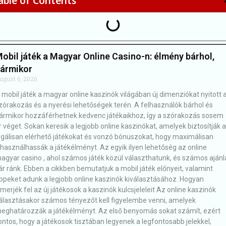
able of Contents
obil játék a Magyar Online Casino-n: élmény bárhol,
ármikor
ugust 6, 2026
 mobil játék a magyar online kaszinók világában új dimenziókat nyitott 
zórakozás és a nyerési lehetőségek terén. A felhasználók bárhol és
ármikor hozzáférhetnek kedvenc játékaikhoz, így a szórakozás sosem
r véget. Sokan keresik a legjobb online kaszinókat, amelyek biztosítják a
egálisan elérhető játékokat és vonzó bónuszokat, hogy maximálisan
ihasználhassák a játékélményt. Az egyik ilyen lehetőség az online
agyar casino , ahol számos játék közül választhatunk, és számos ajánl
ár ránk. Ebben a cikkben bemutatjuk a mobil játék előnyeit, valamint
ippeket adunk a legjobb online kaszinók kiválasztásához. Hogyan
smerjék fel az új játékosok a kaszinók kulcsjeleleit Az online kaszinók
álasztásakor számos tényezőt kell figyelembe venni, amelyek
eghatározzák a játékélményt. Az első benyomás sokat számít, ezért
ontos, hogy a játékosok tisztában legyenek a legfontosabb jelekkel,