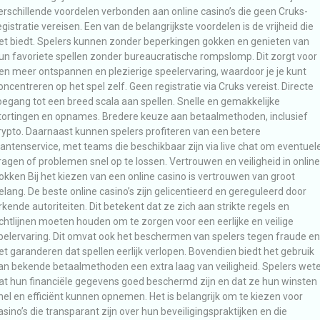
erschillende voordelen verbonden aan online casino’s die geen Cruks-
egistratie vereisen. Een van de belangrijkste voordelen is de vrijheid die
et biedt. Spelers kunnen zonder beperkingen gokken en genieten van
un favoriete spellen zonder bureaucratische rompslomp. Dit zorgt voor
en meer ontspannen en plezierige speelervaring, waardoor je je kunt
oncentreren op het spel zelf. Geen registratie via Cruks vereist. Directe
oegang tot een breed scala aan spellen. Snelle en gemakkelijke
tortingen en opnames. Bredere keuze aan betaalmethoden, inclusief
rypto. Daarnaast kunnen spelers profiteren van een betere
lantenservice, met teams die beschikbaar zijn via live chat om eventuel
ragen of problemen snel op te lossen. Vertrouwen en veiligheid in online
okken Bij het kiezen van een online casino is vertrouwen van groot
elang. De beste online casino’s zijn gelicentieerd en gereguleerd door
rkende autoriteiten. Dit betekent dat ze zich aan strikte regels en
ichtlijnen moeten houden om te zorgen voor een eerlijke en veilige
pelervaring. Dit omvat ook het beschermen van spelers tegen fraude en
et garanderen dat spellen eerlijk verlopen. Bovendien biedt het gebruik
an bekende betaalmethoden een extra laag van veiligheid. Spelers wet
at hun financiële gegevens goed beschermd zijn en dat ze hun winsten
nel en efficiënt kunnen opnemen. Het is belangrijk om te kiezen voor
asino’s die transparant zijn over hun beveiligingspraktijken en die