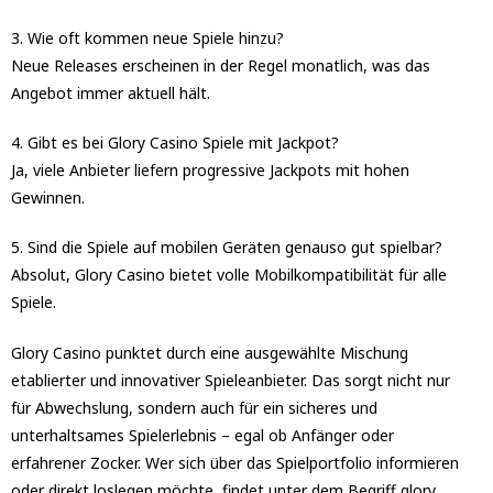
3. Wie oft kommen neue Spiele hinzu?
Neue Releases erscheinen in der Regel monatlich, was das
Angebot immer aktuell hält.
4. Gibt es bei Glory Casino Spiele mit Jackpot?
Ja, viele Anbieter liefern progressive Jackpots mit hohen
Gewinnen.
5. Sind die Spiele auf mobilen Geräten genauso gut spielbar?
Absolut, Glory Casino bietet volle Mobilkompatibilität für alle
Spiele.
Glory Casino punktet durch eine ausgewählte Mischung
etablierter und innovativer Spieleanbieter. Das sorgt nicht nur
für Abwechslung, sondern auch für ein sicheres und
unterhaltsames Spielerlebnis – egal ob Anfänger oder
erfahrener Zocker. Wer sich über das Spielportfolio informieren
oder direkt loslegen möchte, findet unter dem Begriff glory