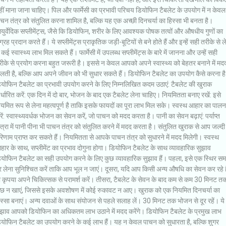
ीं माना जाना चाहिए। पिल और फार्मेसी का प्रभावी परिचय डियोफिन टैबलेट के उपयोग में न केवल
चन तंत्र को संतुलित करना शामिल है, बल्कि यह एक अच्छी दिनचर्या का हिस्सा भी बनता है।
ुर्वेदिक सप्लीमेंट्स, जैसे कि डियोफिन, शरीर के लिए आवश्यक पोषक तत्वों और औषधीय गुणों का
ग्रह प्रदान करते हैं। ये सप्लीमेंट्स प्राकृतिक जड़ी-बूटियों से बने होते हैं और इन्हें सही तरीके से ले
 कई स्वास्थ्य लाभ मिल सकते हैं। फार्मेसी में उपलब्ध सप्लीमेंट्स के बारे में जानना और उन्हें सही
ीके से प्रयोग करना बहुत जरूरी है। इससे न केवल आपको अपने स्वास्थ्य को बेहतर बनाने में मद
िलती है, बल्कि आप अपने जीवन को भी सुधार सकते हैं। डियोफिन टैबलेट का उपयोग कैसे करना है
ियोफिन टैबलेट का प्रभावी उपयोग करने के लिए निम्नलिखित कदम उठाएं: टैबलेट की खुराक
र्धारित करें: एक दिन में दो बार, भोजन के बाद एक टैबलेट लेना चाहिए। नियमितता बनाए रखें: इसे
यमित रूप से लेना महत्वपूर्ण है ताकि इसके फायदों का पूरा लाभ मिल सके। स्वस्थ आहार का पालन
ें: स्वास्थ्यवर्धक भोजन का सेवन करें, जो पाचन को मदद करता है। पानी का सेवन बढ़ाएं: पर्याप्त
त्रा में पानी पीना भी पाचन तंत्र को संतुलित करने में मदद करता है। संतुलित खुराक से आप जल्दी
िणाम प्राप्त कर सकते हैं। नियमितता से आपके पाचन तंत्र को सुधारने में मदद मिलेगी। स्वस्थ
ार के साथ, सप्लीमेंट का प्रभाव दोगुना होगा। डियोफिन टैबलेट के साथ व्यावहारिक सुझाव
ियोफिन टैबलेट का सही उपयोग करने के लिए कुछ व्यावहारिक सुझाव हैं। पहला, इसे एक स्थिर स
 लेना सुनिश्चित करें ताकि आप भूल न जाएं। दूसरा, यदि आप किसी अन्य औषधि का सेवन कर रहे है
ो कृपया अपने चिकित्सक से परामर्श करें। तीसरा, टैबलेट के सेवन के बाद कम से कम 30 मिनट त
ुछ न खाएं, जिससे इसके अवशोषण में कोई रुकावट न आए। खुराक को एक नियमित दिनचर्या का
स्सा बनाएं। अन्य दवाओं के साथ संयोजन से पहले सलाह लें। 30 मिनट तक भोजन से दूर रहें। ये
ुझाव आपको डियोफिन का अधिकतम लाभ उठाने में मदद करेंगे। डियोफिन टैबलेट के प्रमुख लाभ
ियोफिन टैबलेट का उपयोग करने के कई लाभ हैं। यह न केवल पाचन को सुधारता है, बल्कि शुगर