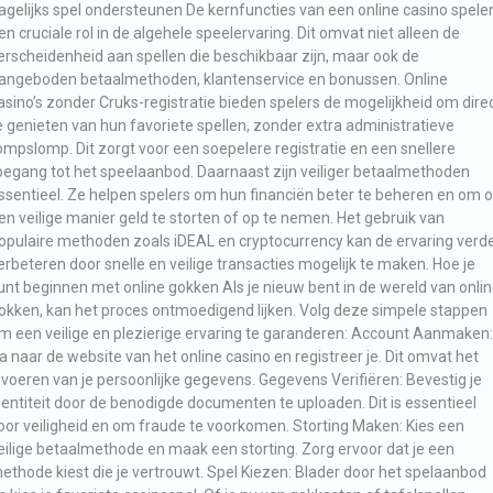
agelijks spel ondersteunen De kernfuncties van een online casino spele
en cruciale rol in de algehele speelervaring. Dit omvat niet alleen de
erscheidenheid aan spellen die beschikbaar zijn, maar ook de
angeboden betaalmethoden, klantenservice en bonussen. Online
asino’s zonder Cruks-registratie bieden spelers de mogelijkheid om dire
e genieten van hun favoriete spellen, zonder extra administratieve
ompslomp. Dit zorgt voor een soepelere registratie en een snellere
oegang tot het speelaanbod. Daarnaast zijn veiliger betaalmethoden
ssentieel. Ze helpen spelers om hun financiën beter te beheren en om 
en veilige manier geld te storten of op te nemen. Het gebruik van
opulaire methoden zoals iDEAL en cryptocurrency kan de ervaring verd
erbeteren door snelle en veilige transacties mogelijk te maken. Hoe je
unt beginnen met online gokken Als je nieuw bent in de wereld van onli
okken, kan het proces ontmoedigend lijken. Volg deze simpele stappen
m een veilige en plezierige ervaring te garanderen: Account Aanmaken:
a naar de website van het online casino en registreer je. Dit omvat het
nvoeren van je persoonlijke gegevens. Gegevens Verifiëren: Bevestig je
dentiteit door de benodigde documenten te uploaden. Dit is essentieel
oor veiligheid en om fraude te voorkomen. Storting Maken: Kies een
eilige betaalmethode en maak een storting. Zorg ervoor dat je een
ethode kiest die je vertrouwt. Spel Kiezen: Blader door het spelaanbod