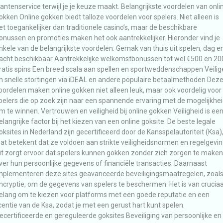
lantenservice terwijl je je keuze maakt. Belangrijkste voordelen van onli
okken Online gokken biedt talloze voordelen voor spelers. Niet alleen is
et toegankelijker dan traditionele casino’s, maar de beschikbare
onussen en promoties maken het ook aantrekkelijker. Hieronder vind je
nkele van de belangrijkste voordelen: Gemak van thuis uit spelen, dag e
acht beschikbaar Aantrekkelijke welkomstbonussen tot wel €500 en 20
ratis spins Een breed scala aan spellen en sportweddenschappen Veilig
n snelle stortingen via iDEAL en andere populaire betaalmethoden Dez
oordelen maken online gokken niet alleen leuk, maar ook voordelig voor
pelers die op zoek zijn naar een spannende ervaring met de mogelijkhe
m te winnen. Vertrouwen en veiligheid bij online gokken Veiligheid is ee
elangrijke factor bij het kiezen van een online goksite. De beste legale
oksites in Nederland zijn gecertificeerd door de Kansspelautoriteit (Ksa)
at betekent dat ze voldoen aan strikte veiligheidsnormen en regelgevin
it zorgt ervoor dat spelers kunnen gokken zonder zich zorgen te maken
ver hun persoonlijke gegevens of financiële transacties. Daarnaast
mplementeren deze sites geavanceerde beveiligingsmaatregelen, zoal
ncryptie, om de gegevens van spelers te beschermen. Het is van cruciaa
elang om te kiezen voor platforms met een goede reputatie en een
icentie van de Ksa, zodat je met een gerust hart kunt spelen.
ecertificeerde en gereguleerde goksites Beveiliging van persoonlijke en