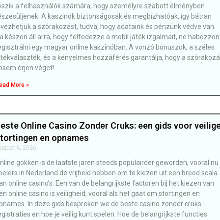
eszik a felhasználók számára, hogy személyre szabott élményben
észesüljenek. A kaszinók biztonságosak és megbízhatóak, így bátran
lvezhetjük a szórakozást, tudva, hogy adataink és pénzünk védve van.
a készen áll arra, hogy felfedezze a mobil játék izgalmait, ne habozzon
egisztrálni egy magyar online kaszinóban. A vonzó bónuszok, a széles
átékválaszték, és a kényelmes hozzáférés garantálja, hogy a szórakoz
osem érjen véget!
ead More »
este Online Casino Zonder Cruks: een gids voor veilig
tortingen en opnames
ugust 6, 2026
nline gokken is de laatste jaren steeds populairder geworden, vooral nu
pelers in Nederland de vrijheid hebben om te kiezen uit een breed scala
an online casino’s. Een van de belangrijkste factoren bij het kiezen van
en online casino is veiligheid, vooral als het gaat om stortingen en
pnames. In deze gids bespreken we de beste casino zonder cruks
egistraties en hoe je veilig kunt spelen. Hoe de belangrijkste functies