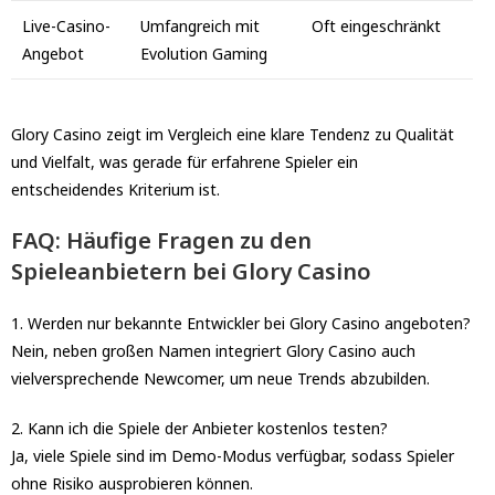
Live-Casino-
Umfangreich mit
Oft eingeschränkt
Angebot
Evolution Gaming
Glory Casino zeigt im Vergleich eine klare Tendenz zu Qualität
und Vielfalt, was gerade für erfahrene Spieler ein
entscheidendes Kriterium ist.
FAQ: Häufige Fragen zu den
Spieleanbietern bei Glory Casino
1. Werden nur bekannte Entwickler bei Glory Casino angeboten?
Nein, neben großen Namen integriert Glory Casino auch
vielversprechende Newcomer, um neue Trends abzubilden.
2. Kann ich die Spiele der Anbieter kostenlos testen?
Ja, viele Spiele sind im Demo-Modus verfügbar, sodass Spieler
ohne Risiko ausprobieren können.