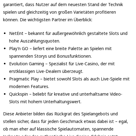
garantiert, dass Nutzer auf dem neuesten Stand der Technik
spielen und gleichzeitig von großen Varietäten profitieren
können. Die wichtigsten Partner im Überblick:
NetEnt – bekannt für außergewöhnlich gestaltete Slots und
hohe Auszahlungsquoten.
Play’n GO – liefert eine breite Palette an Spielen mit
spannenden Storys und Bonusfunktionen.
Evolution Gaming – Spezialist für Live-Casino, der mit
erstklassigen Live-Dealern überzeugt.
Pragmatic Play – bietet sowohl Slots als auch Live-Spiele mit
modernen Features.
Quickspin – beliebt für kreative und unterhaltsame Video-
Slots mit hohem Unterhaltungswert.
Diese Anbieter bilden das Rückgrat des Spielangebots und
stellen sicher, dass für jeden Geschmack etwas dabei ist – egal,
ob man eher auf klassische Spielautomaten, spannende