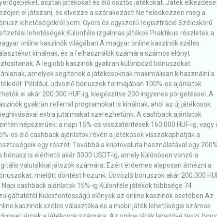
yerőgépeket, asztali játékokat és élő osztós játékokat. Játék elkezdése
ezdjen el játszani, és élvezze a szórakozást! Ne feledkezzen meg a
ónusz lehetőségekről sem. Gyors és egyszerű regisztráció Széleskörű
efizetési lehetőségek Különféle izgalmas játékok Praktikus részletek a
agyar online kaszinók világában A magyar online kaszinók széles
álasztékot kínálnak, és a felhasználók számára számos előnyt
iztosítanak. A legjobb kaszinók gyakran különböző bónuszokat
jánlanak, amelyek segítenek a játékosoknak maximálisan kihasználni a
átékidőt. Például, üdvözlő bónuszok formájában 100%-os ajánlatok
rhetők el akár 200.000 HUF-ig, kiegészítve 200 ingyenes pörgetéssel. A
aszinók gyakran referral programokat is kínálnak, ahol az új játékosok
eghívásával extra jutalmakat szerezhetünk. A cashback ajánlatok
zintén népszerűek: a napi 15%-os visszatérítések 160.000 HUF-ig, vagy 
5%-os élő cashback ajánlatok révén a játékosok visszakaphatják a
eszteségeik egy részét. Továbbá a kriptovaluta használatával egy 200
s bónusz is elérhető akár 3000 USDT-ig, amely különösen vonzó a
igitális valutákkal játszók számára. Ezért érdemes alaposan átnézni a
ónuszokat, mielőtt döntést hozunk. Üdvözlő bónuszok akár 200.000 HU
g Napi cashback ajánlatok 15%-ig Különféle játékok többsége 74
zolgáltatótól Kulcsfontosságú előnyök az online kaszinók esetében Az
nline kaszinók széles választéka és a mobil játék lehetőségei számos
lőnnyel járnak a játékosok számára. Az online játék lehetővé teszi, hogy