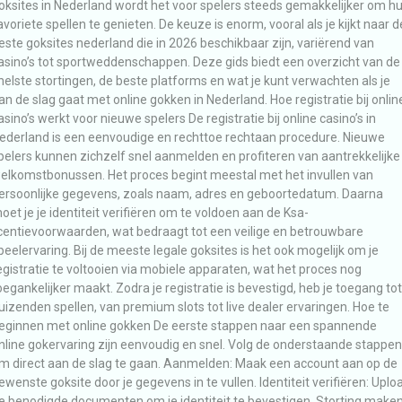
oksites in Nederland wordt het voor spelers steeds gemakkelijker om h
avoriete spellen te genieten. De keuze is enorm, vooral als je kijkt naar d
este goksites nederland die in 2026 beschikbaar zijn, variërend van
asino’s tot sportweddenschappen. Deze gids biedt een overzicht van de
nelste stortingen, de beste platforms en wat je kunt verwachten als je
an de slag gaat met online gokken in Nederland. Hoe registratie bij onlin
asino’s werkt voor nieuwe spelers De registratie bij online casino’s in
ederland is een eenvoudige en rechttoe rechtaan procedure. Nieuwe
pelers kunnen zichzelf snel aanmelden en profiteren van aantrekkelijke
elkomstbonussen. Het proces begint meestal met het invullen van
ersoonlijke gegevens, zoals naam, adres en geboortedatum. Daarna
oet je je identiteit verifiëren om te voldoen aan de Ksa-
icentievoorwaarden, wat bedraagt tot een veilige en betrouwbare
peelervaring. Bij de meeste legale goksites is het ook mogelijk om je
egistratie te voltooien via mobiele apparaten, wat het proces nog
oegankelijker maakt. Zodra je registratie is bevestigd, heb je toegang tot
uizenden spellen, van premium slots tot live dealer ervaringen. Hoe te
eginnen met online gokken De eerste stappen naar een spannende
nline gokervaring zijn eenvoudig en snel. Volg de onderstaande stappen
m direct aan de slag te gaan. Aanmelden: Maak een account aan op de
ewenste goksite door je gegevens in te vullen. Identiteit verifiëren: Uplo
e benodigde documenten om je identiteit te bevestigen. Storting maken