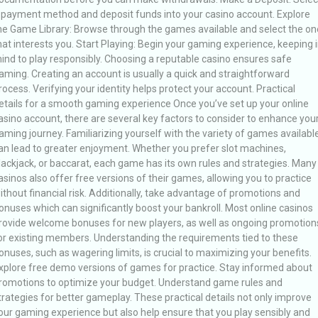
 payment method and deposit funds into your casino account. Explore
he Game Library: Browse through the games available and select the on
hat interests you. Start Playing: Begin your gaming experience, keeping 
ind to play responsibly. Choosing a reputable casino ensures safe
aming. Creating an account is usually a quick and straightforward
rocess. Verifying your identity helps protect your account. Practical
etails for a smooth gaming experience Once you’ve set up your online
asino account, there are several key factors to consider to enhance you
aming journey. Familiarizing yourself with the variety of games availabl
an lead to greater enjoyment. Whether you prefer slot machines,
lackjack, or baccarat, each game has its own rules and strategies. Many
asinos also offer free versions of their games, allowing you to practice
ithout financial risk. Additionally, take advantage of promotions and
onuses which can significantly boost your bankroll. Most online casinos
rovide welcome bonuses for new players, as well as ongoing promotion
or existing members. Understanding the requirements tied to these
onuses, such as wagering limits, is crucial to maximizing your benefits.
xplore free demo versions of games for practice. Stay informed about
romotions to optimize your budget. Understand game rules and
trategies for better gameplay. These practical details not only improve
our gaming experience but also help ensure that you play sensibly and