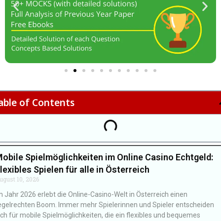
able of Contents
obile Spielmöglichkeiten im Online Casino Echtgeld:
lexibles Spielen für alle in Österreich
ugust 10, 2026
m Jahr 2026 erlebt die Online-Casino-Welt in Österreich einen
egelrechten Boom. Immer mehr Spielerinnen und Spieler entscheiden
ich für mobile Spielmöglichkeiten, die ein flexibles und bequemes