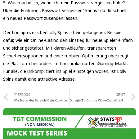
5. Was mache ich, wenn ich mein Passwort vergessen habe?
Über die Funktion „Passwort vergessen“ kannst du dir schnell
ein neues Passwort zusenden lassen.
Der Loginprozess bei Lolly Spins ist ein gelungenes Beispiel
dafür, wie ein Online-Casino den Einstieg für neue Spieler einfach
und sicher gestaltet. Mit klaren Abläufen, transparenten
Sicherheitsoptionen und einer mobilen Optimierung überzeugt
die Plattform besonders im hart umkämpften iGaming-Markt.
Für alle, die unkompliziert ins Spiel einsteigen wollen, ist Lolly
Spins damit eine attraktive Adresse.
PREVIOUS
NEXT
Was bietet der Bereich Mein Konto bei Go Fish Casino neu?
Omegle Tv: On-line Video Chat With Random Women