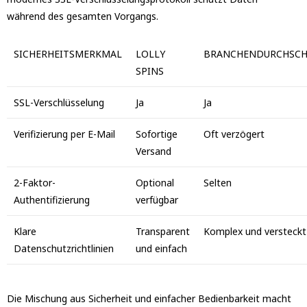
während des gesamten Vorgangs.
SICHERHEITSMERKMAL
LOLLY
BRANCHENDURCHSCH
SPINS
SSL-Verschlüsselung
Ja
Ja
Verifizierung per E-Mail
Sofortige
Oft verzögert
Versand
2-Faktor-
Optional
Selten
Authentifizierung
verfügbar
Klare
Transparent
Komplex und versteckt
Datenschutzrichtlinien
und einfach
Die Mischung aus Sicherheit und einfacher Bedienbarkeit macht