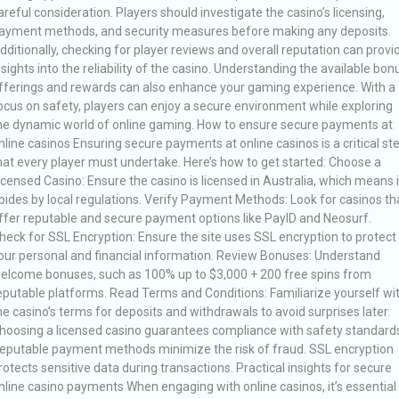
areful consideration. Players should investigate the casino’s licensing,
ayment methods, and security measures before making any deposits.
dditionally, checking for player reviews and overall reputation can provi
nsights into the reliability of the casino. Understanding the available bon
fferings and rewards can also enhance your gaming experience. With a
ocus on safety, players can enjoy a secure environment while exploring
he dynamic world of online gaming. How to ensure secure payments at
nline casinos Ensuring secure payments at online casinos is a critical st
hat every player must undertake. Here’s how to get started: Choose a
icensed Casino: Ensure the casino is licensed in Australia, which means i
bides by local regulations. Verify Payment Methods: Look for casinos th
ffer reputable and secure payment options like PayID and Neosurf.
heck for SSL Encryption: Ensure the site uses SSL encryption to protect
our personal and financial information. Review Bonuses: Understand
elcome bonuses, such as 100% up to $3,000 + 200 free spins from
eputable platforms. Read Terms and Conditions: Familiarize yourself wi
he casino’s terms for deposits and withdrawals to avoid surprises later.
hoosing a licensed casino guarantees compliance with safety standard
eputable payment methods minimize the risk of fraud. SSL encryption
rotects sensitive data during transactions. Practical insights for secure
nline casino payments When engaging with online casinos, it’s essential