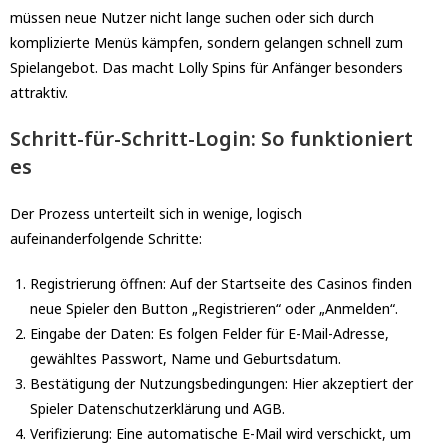
müssen neue Nutzer nicht lange suchen oder sich durch
komplizierte Menüs kämpfen, sondern gelangen schnell zum
Spielangebot. Das macht Lolly Spins für Anfänger besonders
attraktiv.
Schritt-für-Schritt-Login: So funktioniert
es
Der Prozess unterteilt sich in wenige, logisch
aufeinanderfolgende Schritte:
Registrierung öffnen: Auf der Startseite des Casinos finden
neue Spieler den Button „Registrieren“ oder „Anmelden“.
Eingabe der Daten: Es folgen Felder für E-Mail-Adresse,
gewähltes Passwort, Name und Geburtsdatum.
Bestätigung der Nutzungsbedingungen: Hier akzeptiert der
Spieler Datenschutzerklärung und AGB.
Verifizierung: Eine automatische E-Mail wird verschickt, um