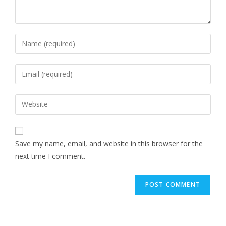
Save my name, email, and website in this browser for the
next time I comment.