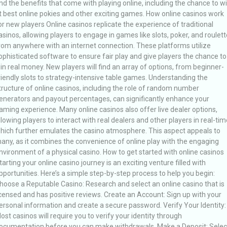
nd the benefits that come with playing online, including the chance to w
t best online pokies and other exciting games. How online casinos work
or new players Online casinos replicate the experience of traditional
asinos, allowing players to engage in games like slots, poker, and roulett
rom anywhere with an internet connection. These platforms utilize
ophisticated software to ensure fair play and give players the chance to
in real money. New players will find an array of options, from beginner-
riendly slots to strategy-intensive table games. Understanding the
tructure of online casinos, including the role of random number
enerators and payout percentages, can significantly enhance your
aming experience. Many online casinos also offer live dealer options,
llowing players to interact with real dealers and other players in real-tim
hich further emulates the casino atmosphere. This aspect appeals to
any, as it combines the convenience of online play with the engaging
nvironment of a physical casino. How to get started with online casinos
tarting your online casino journey is an exciting venture filled with
pportunities. Here’s a simple step-by-step process to help you begin:
hoose a Reputable Casino: Research and select an online casino that is
icensed and has positive reviews. Create an Account: Sign up with your
ersonal information and create a secure password. Verify Your Identity:
ost casinos will require you to verify your identity through
ocumentation before you can make withdrawals. Make a Deposit: Selec