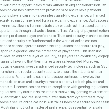
roviding more opportunities to win without risking additional funds. By
hoosing casinos committed to providing safe and reliable payment
ptions, players can enjoy a seamless gambling experience. Enhanced
ecurity against online fraud for a safe gaming experience. Swift access
o winnings, allowing for immediate play or cash-out. Increased gaming
pportunities through attractive bonus offers. Variety of payment option
atering to diverse player preferences. Trust and security in online casin
rust and security are fundamental in the world of online casinos.
icensed casinos operate under strict regulations that ensure fair play,
esponsible gaming, and the protection of player data. This licensing
rovides an additional layer of security, as players can confidently engag
n gaming knowing that their interests are safeguarded. Moreover,
eputable casinos invest in advanced security technologies, such as SSL
ncryption and regular security audits, to ensure the integrity of their
perations. As the online casino landscape continues to evolve, the
mphasis on trust and security remains a priority for both players and
perators. Licensed casinos ensure compliance with gaming regulations.
egular security audits help maintain a trustworthy gaming environment
SL encryption secures sensitive player data from cyber threats. Why
hoose a secure online casino in Australia Choosing a secure online casi
n Australia is not just a matter of preference; it’s essential for a safe