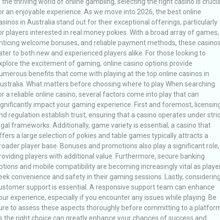
n the thriving world of online gambling, selecting the right casino is crucia
or an enjoyable experience. As we move into 2026, the best online
asinos in Australia stand out for their exceptional offerings, particularly
or players interested in real money pokies. With a broad array of games,
nticing welcome bonuses, and reliable payment methods, these casino
ater to both new and experienced players alike. For those looking to
xplore the excitement of gaming, online casino options provide
umerous benefits that come with playing at the top online casinos in
ustralia. What matters before choosing where to play When searching
or a reliable online casino, several factors come into play that can
ignificantly impact your gaming experience. First and foremost, licensin
nd regulation establish trust, ensuring that a casino operates under stric
egal frameworks. Additionally, game variety is essential; a casino that
ffers a large selection of pokies and table games typically attracts a
roader player base. Bonuses and promotions also play a significant role,
roviding players with additional value. Furthermore, secure banking
ptions and mobile compatibility are becoming increasingly vital as playe
eek convenience and safety in their gaming sessions. Lastly, considerin
ustomer support is essential. A responsive support team can enhance
our experience, especially if you encounter any issues while playing. Be
ure to assess these aspects thoroughly before committing to a platfor
s the right choice can greatly enhance your chances of success and