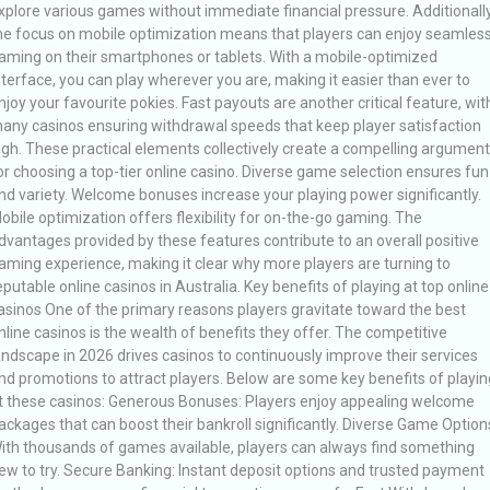
xplore various games without immediate financial pressure. Additionally
he focus on mobile optimization means that players can enjoy seamles
aming on their smartphones or tablets. With a mobile-optimized
nterface, you can play wherever you are, making it easier than ever to
njoy your favourite pokies. Fast payouts are another critical feature, wit
any casinos ensuring withdrawal speeds that keep player satisfaction
igh. These practical elements collectively create a compelling argument
or choosing a top-tier online casino. Diverse game selection ensures fun
nd variety. Welcome bonuses increase your playing power significantly.
obile optimization offers flexibility for on-the-go gaming. The
dvantages provided by these features contribute to an overall positive
aming experience, making it clear why more players are turning to
eputable online casinos in Australia. Key benefits of playing at top online
asinos One of the primary reasons players gravitate toward the best
nline casinos is the wealth of benefits they offer. The competitive
andscape in 2026 drives casinos to continuously improve their services
nd promotions to attract players. Below are some key benefits of playin
t these casinos: Generous Bonuses: Players enjoy appealing welcome
ackages that can boost their bankroll significantly. Diverse Game Option
ith thousands of games available, players can always find something
ew to try. Secure Banking: Instant deposit options and trusted payment