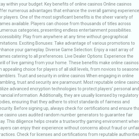
tay within your budget. Key benefits of online casinos Online casinos
ffer numerous advantages that enhance the overall gaming experienc
or players. One of the most significant benefits is the sheer variety of
ames available. Players can choose from thousands of titles across
umerous categories, presenting endless entertainment possibilities.
ccessibility: Play from anywhere at any time without geographical
imitations. Exciting Bonuses: Take advantage of various promotions to
nhance your gameplay. Diverse Game Selection: Enjoy a vast array of
ames catering to all preferences. Live Dealer Options: Experience the
hrill of live gaming from your home. These benefits make online casinos
n appealing choice for players of all skill levels, from novices to season
amblers. Trust and security in online casinos When engaging in online
ambling, trust and security are paramount. Most reputable online casin
tilize advanced encryption technologies to protect players’ personal an
inancial information. Additionally, they are usually licensed by regulatory
odies, ensuring that they adhere to strict standards of fairness and
ecurity. Before signing up, always check for certifications and ensure th
he casino uses audited random number generators to guarantee fair
lay. This diligence helps create a trustworthy gaming environment wher
layers can enjoy their experience without concerns about fraud or unfai
ractices. Check for licenses and certifications from reputable authorities