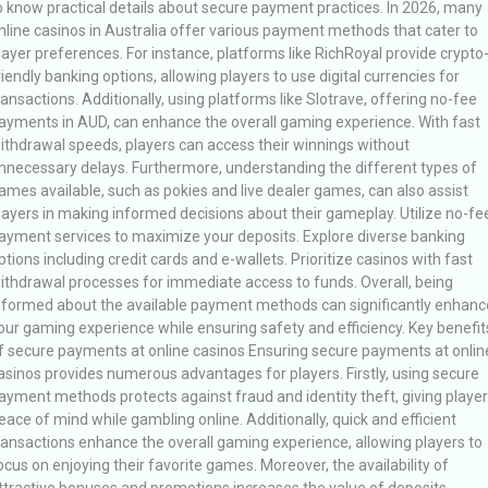
o know practical details about secure payment practices. In 2026, many
nline casinos in Australia offer various payment methods that cater to
layer preferences. For instance, platforms like RichRoyal provide crypto
riendly banking options, allowing players to use digital currencies for
ransactions. Additionally, using platforms like Slotrave, offering no-fee
ayments in AUD, can enhance the overall gaming experience. With fast
ithdrawal speeds, players can access their winnings without
nnecessary delays. Furthermore, understanding the different types of
ames available, such as pokies and live dealer games, can also assist
layers in making informed decisions about their gameplay. Utilize no-fe
ayment services to maximize your deposits. Explore diverse banking
ptions including credit cards and e-wallets. Prioritize casinos with fast
ithdrawal processes for immediate access to funds. Overall, being
nformed about the available payment methods can significantly enhanc
our gaming experience while ensuring safety and efficiency. Key benefit
f secure payments at online casinos Ensuring secure payments at onlin
asinos provides numerous advantages for players. Firstly, using secure
ayment methods protects against fraud and identity theft, giving playe
eace of mind while gambling online. Additionally, quick and efficient
ransactions enhance the overall gaming experience, allowing players to
ocus on enjoying their favorite games. Moreover, the availability of
ttractive bonuses and promotions increases the value of deposits,