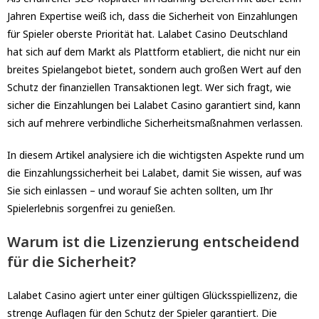
Jahren Expertise weiß ich, dass die Sicherheit von Einzahlungen
für Spieler oberste Priorität hat. Lalabet Casino Deutschland
hat sich auf dem Markt als Plattform etabliert, die nicht nur ein
breites Spielangebot bietet, sondern auch großen Wert auf den
Schutz der finanziellen Transaktionen legt. Wer sich fragt, wie
sicher die Einzahlungen bei Lalabet Casino garantiert sind, kann
sich auf mehrere verbindliche Sicherheitsmaßnahmen verlassen.
In diesem Artikel analysiere ich die wichtigsten Aspekte rund um
die Einzahlungssicherheit bei Lalabet, damit Sie wissen, auf was
Sie sich einlassen – und worauf Sie achten sollten, um Ihr
Spielerlebnis sorgenfrei zu genießen.
Warum ist die Lizenzierung entscheidend
für die Sicherheit?
Lalabet Casino agiert unter einer gültigen Glücksspiellizenz, die
strenge Auflagen für den Schutz der Spieler garantiert. Die