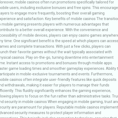
oreover, mobile casinos often run promotions specifically tailored for
obile users, including exclusive bonuses and free spins. This encourag
layers to engage more frequently, boosting their overall gaming
xperience and satisfaction. Key benefits of mobile casinos The transitio
o mobile gaming presents players with numerous advantages that
ontribute to a better overall experience. With the convenience and
ccessibility of mobile devices, players can enjoy casino games anywher
ny time. One significant benefit is the speed at which players can acces
ames and complete transactions. With just a few clicks, players can
aunch their favorite games without the wait typically associated with
hysical casinos. Play on-the-go, turning downtime into entertainment
ime. Instant access to promotions and bonuses through mobile apps.
aster game loading times and smoother gameplay experiences. Ability 
articipate in mobile-exclusive tournaments and events. Furthermore,
obile casinos often integrate user-friendly features like quick deposits
nd withdrawals, making it easier for players to manage their funds
fficiently. This fluidity significantly enhances the gaming experience,
llowing players to focus on the fun rather than administrative tasks. Tru
nd security in mobile casinos When engaging in mobile gaming, trust an
ecurity are paramount for players. Reputable mobile casinos implemen
dvanced security measures to protect player information and