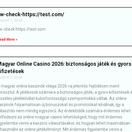
w-check-https://test.com/
ugust 7, 2026
w-check https://test.com
ead More »
agyar Online Casino 2026: biztonságos játék és gyors
ifizetések
ugust 7, 2026
 magyar online kaszinók világa 2026-ra jelentős fejlődésen ment
eresztül. A játékosok számára a biztonságos játék, a gyors kifizetések 
 széles játékkínálat kulcsfontosságú szempontokká váltak. Az online
aszinók folyamatosan új bónuszokat és promóciókat kínálnak, így a
álasztás nem mindig egyszerű. Az érdeklődők számára érdemes lehet
elfedezni az online magyar casino lehetőségeit, hogy mit érdemes
igyelembe venni a kaszinó választásakor, és hogyan lehet maximálisan
ihasználni az online játékélményt. Mit érdemes figyelembe venni a