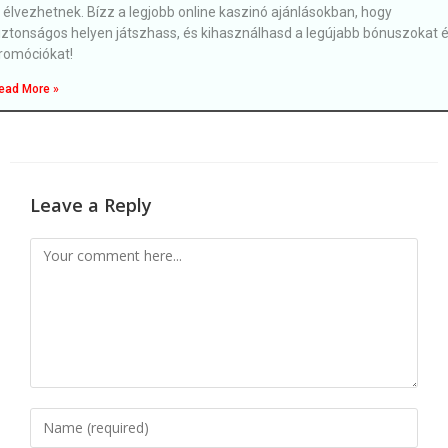
s élvezhetnek. Bízz a legjobb online kaszinó ajánlásokban, hogy
iztonságos helyen játszhass, és kihasználhasd a legújabb bónuszokat 
romóciókat!
ead More »
Leave a Reply