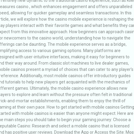
n entirely new dynamic to the traditional casino experience, such as Kiw
reasures casino , which enhances engagement and offers unparalleled
peed, allowing for quicker gameplay and seamless transactions. In this
rticle, we will explore how the casino mobile experience is reshaping the
ay players interact with their favorite games and what benefits they ca
xpect from this innovative approach. How beginners can approach casi
or newcomers to the casino world, understanding how to navigate the
fferings can be daunting. The mobile experience serves as a bridge,
implifying access to various gaming options. Many platforms are
esigned with user-intuitive interfaces, making it easy for beginners to
ind their way around. From classic slot machines to live dealer games,
obile casinos present a myriad of choices that can cater to any player’s
reference. Additionally, most mobile casinos offer introductory guides
nd tutorials to help new players get acquainted with the mechanics of
ifferent games. Ultimately, the mobile casino experience allows new
layers to explore and learn without the pressure often felt in traditional
rick-and-mortar establishments, enabling them to enjoy the thrill of
aming at their own pace. How to get started with mobile casinos Gettin
tarted with mobile casinos is easier than anyone might expect. Here are
he main steps you should take to begin your gaming journey: Choose a
eputable Casino: Research and select a mobile casino that is licensed
nd has positive user reviews. Download the App or Access the Site: Mos