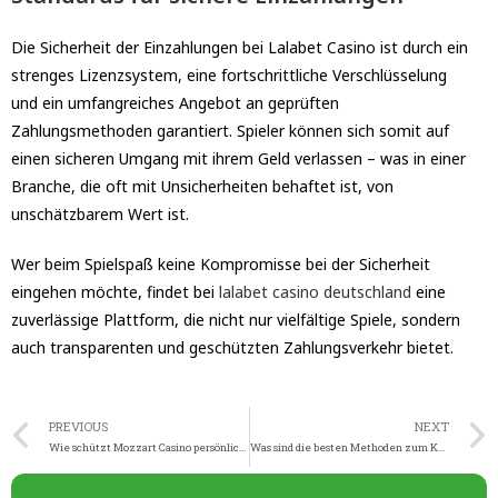
Die Sicherheit der Einzahlungen bei Lalabet Casino ist durch ein
strenges Lizenzsystem, eine fortschrittliche Verschlüsselung
und ein umfangreiches Angebot an geprüften
Zahlungsmethoden garantiert. Spieler können sich somit auf
einen sicheren Umgang mit ihrem Geld verlassen – was in einer
Branche, die oft mit Unsicherheiten behaftet ist, von
unschätzbarem Wert ist.
Wer beim Spielspaß keine Kompromisse bei der Sicherheit
eingehen möchte, findet bei
lalabet casino deutschland
eine
zuverlässige Plattform, die nicht nur vielfältige Spiele, sondern
auch transparenten und geschützten Zahlungsverkehr bietet.
PREVIOUS
NEXT
Wie schützt Mozzart Casino persönliche Daten seiner Nutzer?
Was sind die besten Methoden zum Kontowechsel bei Fairspin Casino?