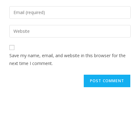
Save my name, email, and website in this browser for the
next time I comment.