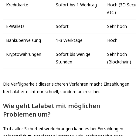
Kreditkarte
Sofort bis 1 Werktag
Hoch (3D Secu
etc.)
E-Wallets
Sofort
Sehr hoch
Banküberweisung
1-3 Werktage
Hoch
Kryptowährungen
Sofort bis wenige
Sehr hoch
Stunden
(Blockchain)
Die Verfügbarkeit dieser sicheren Verfahren macht Einzahlungen
bei Lalabet nicht nur schnell, sondern auch sicher.
Wie geht Lalabet mit möglichen
Problemen um?
Trotz aller Sicherheitsvorkehrungen kann es bei Einzahlungen