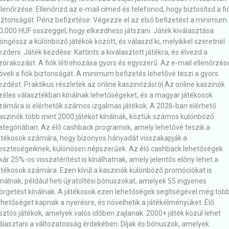
llenőrzése: Ellenőrizd az e-mail címed és telefonod, hogy biztosítsd a fi
iztonságát. Pénz befizetése: Végezze el az első befizetést a minimum
0,000 HUF összeggel, hogy elkezdhess játszani. Játék kiválasztása:
öngéssz a különböző játékok között, és válaszd ki, melyikkel szeretnél
ezdeni. Játék kezdése: Kattints a kiválasztott játékra, és élvezd a
zórakozást. A fiók létrehozása gyors és egyszerű. Az e-mail ellenőrzés
öveli a fiók biztonságát. A minimum befizetés lehetővé teszi a gyors
ezdést. Praktikus részletek az online kaszinózásról Az online kaszinók
zéles választékban kínálnak lehetőségeket, és a magyar játékosok
zámára is elérhetők számos izgalmas játékok. A 2026-ban elérhető
aszinók több mint 2000 játékot kínálnak, köztük számos különböző
ategóriában. Az élő cashback programok, amely lehetővé teszik a
átékosok számára, hogy bizonyos hányadát visszakapják a
eszteségeiknek, különösen népszerűek. Az élő cashback lehetőségek
kár 25%-os visszatérítést is kínálhatnak, amely jelentős előny lehet a
átékosok számára. Ezen kívül a kaszinók különböző promóciókat is
ínálnak, például heti újratöltési bónuszokat, amelyek 55 ingyenes
örgetést kínálnak. A játékosok ezen lehetőségek segítségével még töb
ehetőséget kapnak a nyerésre, és növelhetik a játékélményüket. Élő
sztós játékok, amelyek valós időben zajlanak. 2000+ játék közül lehet
álasztani a változatosság érdekében. Díjak és bónuszok, amelyek