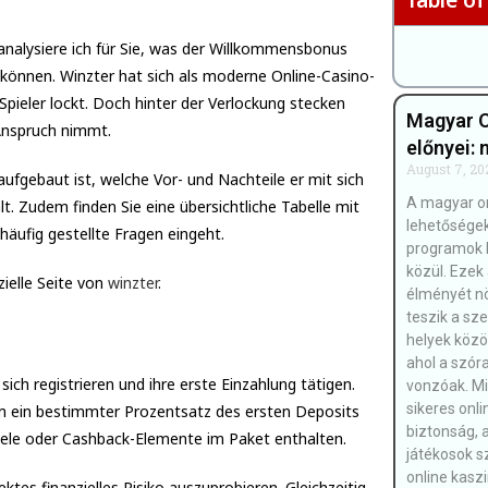
Table o
analysiere ich für Sie, was der Willkommensbonus
n können. Winzter hat sich als moderne Online-Casino-
pieler lockt. Doch hinter der Verlockung stecken
Magyar O
 Anspruch nimmt.
előnyei: 
August 7, 20
ufgebaut ist, welche Vor- und Nachteile er mit sich
A magyar on
t. Zudem finden Sie eine übersichtliche Tabelle mit
lehetőségek
äufig gestellte Fragen eingeht.
programok 
közül. Ezek
zielle Seite von
winzter
.
élményét nö
teszik a sz
helyek közöt
ahol a szór
ich registrieren und ihre erste Einzahlung tätigen.
vonzóak. Mi
sikeres onl
em ein bestimmter Prozentsatz des ersten Deposits
biztonság, 
piele oder Cashback-Elemente im Paket enthalten.
játékosok 
online kasz
tes finanzielles Risiko auszuprobieren. Gleichzeitig