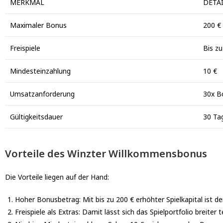
MERKMAL
DETA
Maximaler Bonus
200 €
Freispiele
Bis zu
Mindesteinzahlung
10 €
Umsatzanforderung
30x B
Gültigkeitsdauer
30 Ta
Vorteile des Winzter Willkommensbonus
Die Vorteile liegen auf der Hand:
Hoher Bonusbetrag: Mit bis zu 200 € erhöhter Spielkapital ist de
Freispiele als Extras: Damit lässt sich das Spielportfolio breiter 