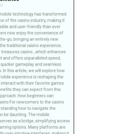
26
 mobile technology has transformed
e of the casino industry, making it
ible and user-friendly than ever
yers now enjoy the convenience of
he-go, bringing an entirely new
he traditional casino experience,
i treasures casino , which enhances
and offers unparalleled speed,
r quicker gameplay and seamless
. In this article, we will explore how
mobile experience is reshaping the
 interact with their favorite games
nefits they can expect from this
approach. How beginners can
sino For newcomers to the casino
rstanding how to navigate the
an be daunting. The mobile
serves as a bridge, simplifying access
gaming options. Many platforms are
h user-intuitive interfaces, making it