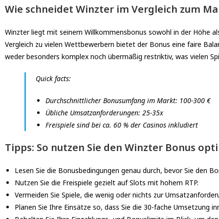
Wie schneidet Winzter im Vergleich zum Ma
Winzter liegt mit seinem Willkommensbonus sowohl in der Höhe als
Vergleich zu vielen Wettbewerbern bietet der Bonus eine faire Bal
weder besonders komplex noch übermäßig restriktiv, was vielen S
Quick facts:
Durchschnittlicher Bonusumfang im Markt: 100-300 €
Übliche Umsatzanforderungen: 25-35x
Freispiele sind bei ca. 60 % der Casinos inkludiert
Tipps: So nutzen Sie den Winzter Bonus opt
Lesen Sie die Bonusbedingungen genau durch, bevor Sie den B
Nutzen Sie die Freispiele gezielt auf Slots mit hohem RTP.
Vermeiden Sie Spiele, die wenig oder nichts zur Umsatzanforder
Planen Sie Ihre Einsätze so, dass Sie die 30-fache Umsetzung inn