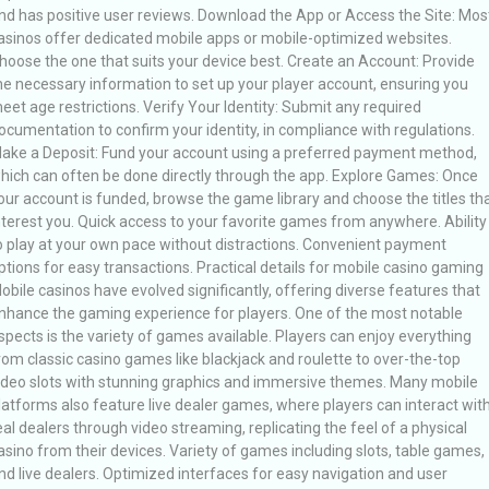
nd has positive user reviews. Download the App or Access the Site: Mos
asinos offer dedicated mobile apps or mobile-optimized websites.
hoose the one that suits your device best. Create an Account: Provide
he necessary information to set up your player account, ensuring you
eet age restrictions. Verify Your Identity: Submit any required
ocumentation to confirm your identity, in compliance with regulations.
ake a Deposit: Fund your account using a preferred payment method,
hich can often be done directly through the app. Explore Games: Once
our account is funded, browse the game library and choose the titles th
nterest you. Quick access to your favorite games from anywhere. Ability
o play at your own pace without distractions. Convenient payment
ptions for easy transactions. Practical details for mobile casino gaming
obile casinos have evolved significantly, offering diverse features that
nhance the gaming experience for players. One of the most notable
spects is the variety of games available. Players can enjoy everything
rom classic casino games like blackjack and roulette to over-the-top
ideo slots with stunning graphics and immersive themes. Many mobile
latforms also feature live dealer games, where players can interact wit
eal dealers through video streaming, replicating the feel of a physical
asino from their devices. Variety of games including slots, table games,
nd live dealers. Optimized interfaces for easy navigation and user