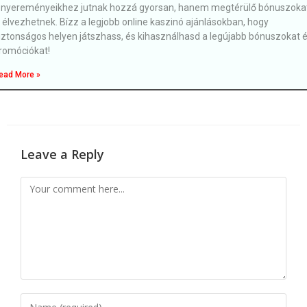
 nyereményeikhez jutnak hozzá gyorsan, hanem megtérülő bónuszoka
s élvezhetnek. Bízz a legjobb online kaszinó ajánlásokban, hogy
iztonságos helyen játszhass, és kihasználhasd a legújabb bónuszokat 
romóciókat!
ead More »
Leave a Reply