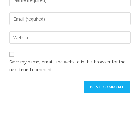
Save my name, email, and website in this browser for the
next time I comment.