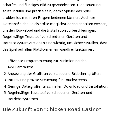
scharfes und flüssiges Bild zu gewährleisten. Die Steuerung
sollte intuitiv und präzise sein, damit Spieler das Spiel
problemlos mit ihren Fingern bedienen können. Auch die
Dateigröße des Spiels sollte möglichst gering gehalten werden,
um den Download und die Installation zu beschleunigen.
Regelmäßige Tests auf verschiedenen Geräten und
Betriebssystemversionen sind wichtig, um sicherzustellen, dass
das Spiel auf allen Plattformen einwandfrei funktioniert.
Effiziente Programmierung zur Minimierung des
Akkuverbrauchs.
Anpassung der Grafik an verschiedene Bildschirmgrößen.
Intuitiv und präzise Steuerung für Touchscreens.
Geringe Dateigröße für schnellen Download und Installation.
Regelmäßige Tests auf verschiedenen Geräten und
Betriebssystemen.
Die Zukunft von “Chicken Road Casino”