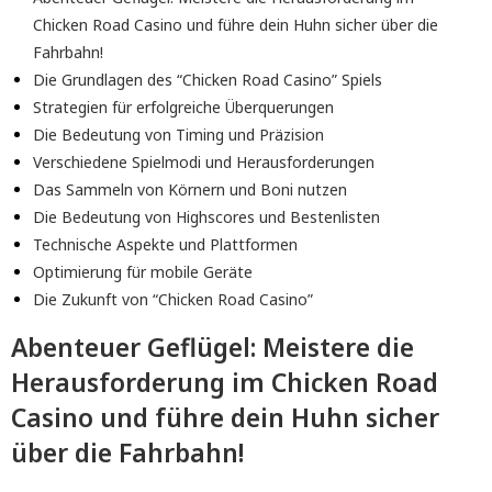
Chicken Road Casino und führe dein Huhn sicher über die
Fahrbahn!
Die Grundlagen des “Chicken Road Casino” Spiels
Strategien für erfolgreiche Überquerungen
Die Bedeutung von Timing und Präzision
Verschiedene Spielmodi und Herausforderungen
Das Sammeln von Körnern und Boni nutzen
Die Bedeutung von Highscores und Bestenlisten
Technische Aspekte und Plattformen
Optimierung für mobile Geräte
Die Zukunft von “Chicken Road Casino”
Abenteuer Geflügel: Meistere die
Herausforderung im Chicken Road
Casino und führe dein Huhn sicher
über die Fahrbahn!