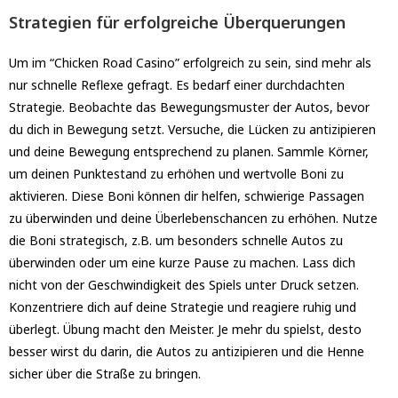
Strategien für erfolgreiche Überquerungen
Um im “Chicken Road Casino” erfolgreich zu sein, sind mehr als
nur schnelle Reflexe gefragt. Es bedarf einer durchdachten
Strategie. Beobachte das Bewegungsmuster der Autos, bevor
du dich in Bewegung setzt. Versuche, die Lücken zu antizipieren
und deine Bewegung entsprechend zu planen. Sammle Körner,
um deinen Punktestand zu erhöhen und wertvolle Boni zu
aktivieren. Diese Boni können dir helfen, schwierige Passagen
zu überwinden und deine Überlebenschancen zu erhöhen. Nutze
die Boni strategisch, z.B. um besonders schnelle Autos zu
überwinden oder um eine kurze Pause zu machen. Lass dich
nicht von der Geschwindigkeit des Spiels unter Druck setzen.
Konzentriere dich auf deine Strategie und reagiere ruhig und
überlegt. Übung macht den Meister. Je mehr du spielst, desto
besser wirst du darin, die Autos zu antizipieren und die Henne
sicher über die Straße zu bringen.