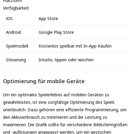
Plattform
Verfügbarkeit
iOS
App Store
Android
Google Play Store
Spielmodell
Kostenlos spielbar mit In-App-Käufen
Steuerung
Intuitiv, tippen oder wischen
Optimierung für mobile Geräte
Um ein optimales Spielerlebnis auf mobilen Geräten zu
gewährleisten, ist eine sorgfältige Optimierung des Spiels
unerlässlich. Dazu gehören eine effiziente Programmierung, um
den Akkuverbrauch zu minimieren und die Leistung zu
maximieren. Die Grafik sollte für verschiedene Bildschirmgrößen
und -auflösungen angepasst werden, um ein gestochen