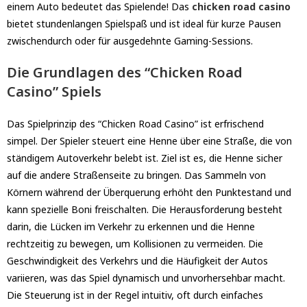
einem Auto bedeutet das Spielende! Das
chicken road casino
bietet stundenlangen Spielspaß und ist ideal für kurze Pausen
zwischendurch oder für ausgedehnte Gaming-Sessions.
Die Grundlagen des “Chicken Road
Casino” Spiels
Das Spielprinzip des “Chicken Road Casino” ist erfrischend
simpel. Der Spieler steuert eine Henne über eine Straße, die von
ständigem Autoverkehr belebt ist. Ziel ist es, die Henne sicher
auf die andere Straßenseite zu bringen. Das Sammeln von
Körnern während der Überquerung erhöht den Punktestand und
kann spezielle Boni freischalten. Die Herausforderung besteht
darin, die Lücken im Verkehr zu erkennen und die Henne
rechtzeitig zu bewegen, um Kollisionen zu vermeiden. Die
Geschwindigkeit des Verkehrs und die Häufigkeit der Autos
variieren, was das Spiel dynamisch und unvorhersehbar macht.
Die Steuerung ist in der Regel intuitiv, oft durch einfaches