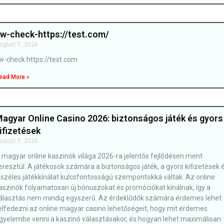
w-check-https://test.com/
ugust 7, 2026
w-check https://test.com
ead More »
agyar Online Casino 2026: biztonságos játék és gyors
ifizetések
ugust 7, 2026
 magyar online kaszinók világa 2026-ra jelentős fejlődésen ment
eresztül. A játékosok számára a biztonságos játék, a gyors kifizetések 
 széles játékkínálat kulcsfontosságú szempontokká váltak. Az online
aszinók folyamatosan új bónuszokat és promóciókat kínálnak, így a
álasztás nem mindig egyszerű. Az érdeklődők számára érdemes lehet
elfedezni az online magyar casino lehetőségeit, hogy mit érdemes
igyelembe venni a kaszinó választásakor, és hogyan lehet maximálisan