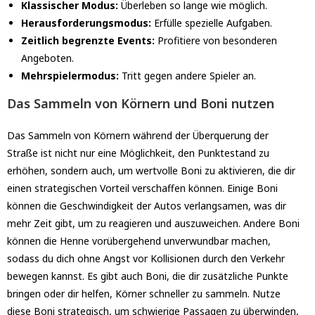
Klassischer Modus:
Überleben so lange wie möglich.
Herausforderungsmodus:
Erfülle spezielle Aufgaben.
Zeitlich begrenzte Events:
Profitiere von besonderen
Angeboten.
Mehrspielermodus:
Tritt gegen andere Spieler an.
Das Sammeln von Körnern und Boni nutzen
Das Sammeln von Körnern während der Überquerung der
Straße ist nicht nur eine Möglichkeit, den Punktestand zu
erhöhen, sondern auch, um wertvolle Boni zu aktivieren, die dir
einen strategischen Vorteil verschaffen können. Einige Boni
können die Geschwindigkeit der Autos verlangsamen, was dir
mehr Zeit gibt, um zu reagieren und auszuweichen. Andere Boni
können die Henne vorübergehend unverwundbar machen,
sodass du dich ohne Angst vor Kollisionen durch den Verkehr
bewegen kannst. Es gibt auch Boni, die dir zusätzliche Punkte
bringen oder dir helfen, Körner schneller zu sammeln. Nutze
diese Boni strategisch, um schwierige Passagen zu überwinden,