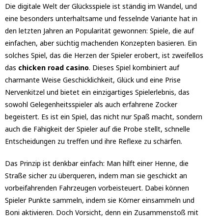
Die digitale Welt der Glücksspiele ist ständig im Wandel, und
eine besonders unterhaltsame und fesselnde Variante hat in
den letzten Jahren an Popularität gewonnen: Spiele, die auf
einfachen, aber süchtig machenden Konzepten basieren. Ein
solches Spiel, das die Herzen der Spieler erobert, ist zweifellos
das
chicken road casino
. Dieses Spiel kombiniert auf
charmante Weise Geschicklichkeit, Glück und eine Prise
Nervenkitzel und bietet ein einzigartiges Spielerlebnis, das
sowohl Gelegenheitsspieler als auch erfahrene Zocker
begeistert. Es ist ein Spiel, das nicht nur Spaß macht, sondern
auch die Fähigkeit der Spieler auf die Probe stellt, schnelle
Entscheidungen zu treffen und ihre Reflexe zu schärfen.
Das Prinzip ist denkbar einfach: Man hilft einer Henne, die
Straße sicher zu überqueren, indem man sie geschickt an
vorbeifahrenden Fahrzeugen vorbeisteuert. Dabei können
Spieler Punkte sammeln, indem sie Körner einsammeln und
Boni aktivieren. Doch Vorsicht, denn ein Zusammenstoß mit