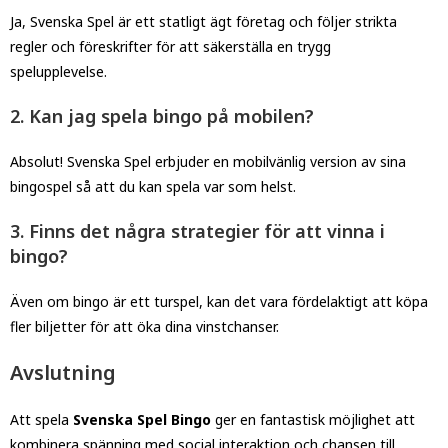
Ja, Svenska Spel är ett statligt ägt företag och följer strikta
regler och föreskrifter för att säkerställa en trygg
spelupplevelse.
2. Kan jag spela bingo på mobilen?
Absolut! Svenska Spel erbjuder en mobilvänlig version av sina
bingospel så att du kan spela var som helst.
3. Finns det några strategier för att vinna i
bingo?
Även om bingo är ett turspel, kan det vara fördelaktigt att köpa
fler biljetter för att öka dina vinstchanser.
Avslutning
Att spela
Svenska Spel Bingo
ger en fantastisk möjlighet att
kombinera spänning med social interaktion och chansen till