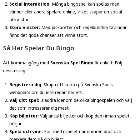
Social interaktion:
Många bingospel kan spelas med
vänner eller andra spelare online, vilket skapar en social
atmosfär.
Stora vinster:
Med jackpotter och regelbundna tävlingar
finns det goda chanser att vinna stort.
Så Här Spelar Du Bingo
Att komma igång med
Svenska Spel Bingo
är enkelt. Följ
dessa steg:
Registrera dig:
Skapa ett konto på Svenska Spels
webbplats om du inte redan har ett.
Välj ditt spel:
Bläddra igenom de olika bingospelen och välj
det som intresserar dig mest.
Köp biljetter:
Välj antal biljetter och köp dem innan spelet
börjar.
Spela och vinn:
Följ med i spelet när numren dras och
markera dem på din biljett.