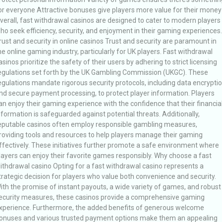
or everyone Attractive bonuses give players more value for their money
verall, fast withdrawal casinos are designed to cater to modern players
ho seek efficiency, security, and enjoyment in their gaming experiences.
rust and security in online casinos Trust and security are paramount in
he online gaming industry, particularly for UK players. Fast withdrawal
asinos prioritize the safety of their users by adhering to strict licensing
egulations set forth by the UK Gambling Commission (UKGC). These
egulations mandate rigorous security protocols, including data encrypti
nd secure payment processing, to protect player information. Players
an enjoy their gaming experience with the confidence that their financia
nformation is safeguarded against potential threats. Additionally,
eputable casinos often employ responsible gambling measures,
roviding tools and resources to help players manage their gaming
ffectively. These initiatives further promote a safe environment where
layers can enjoy their favorite games responsibly. Why choose a fast
ithdrawal casino Opting for a fast withdrawal casino represents a
trategic decision for players who value both convenience and security.
ith the promise of instant payouts, a wide variety of games, and robust
ecurity measures, these casinos provide a comprehensive gaming
xperience. Furthermore, the added benefits of generous welcome
onuses and various trusted payment options make them an appealing