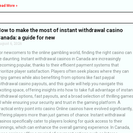
ead More »
ow to make the most of instant withdrawal casino
anada: a guide for new
ugust 6, 2026
or newcomers to the online gambling world, finding the right casino can
e daunting. Instant withdrawal casinos in Canada are increasingly
ecoming popular, thanks to their efficient payment systems that
rioritize player satisfaction. Players often seek places where they can
njoy games while also benefiting from options like fast paypal
ithdrawal casino payouts, and this guide will help you navigate this
xciting space, offering insights into how to take full advantage of instan
ithdrawal options, fast payouts, and a broad selection of thrilling games
ll while ensuring your security and trust in the gaming platform. A
ractical entry point into casino Online casinos have evolved significantly,
ffering players more than just games of chance. Instant withdrawal
asinos specifically cater to players looking for quick access to their
innings, which can enhance the overall gaming experience. In Canada,