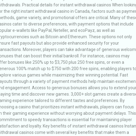
ithdrawals. Practical details for instant withdrawal casinos When lookin
or the right instant withdrawal casino in Canada, factors such as payme
ethods, game variety, and promotional offers are critical. Many of thes
asinos cater to diverse preferences, with payment options that include
opular e-wallets like PayPal, Neteller, and ecoPayz, as well as
ryptocurrencies such as Bitcoin and Ethereum. These options not only
nsure fast payouts but also provide enhanced security for your
ransactions. Moreover, players can take advantage of generous welco
onuses that can boost their initial bankroll. For instance, casinos may
ffer bonuses like 250% up to $3,750 plus 250 free spins, or even a
enerous 100% match up to $750 with 200 free spins, enabling players t
xplore various games while maximizing their winning potential. Fast
ayouts through a variety of payment methods help maintain excitemen
nd engagement. Access to generous bonuses allows you to extend you
laying time and discover new games. 3,000+ slot games create a divers
aming experience tailored to different tastes and preferences. By
hoosing a casino that prioritizes instant withdrawals, players can focus
n their gaming experience without worrying about payment delays. This
ommitment to speedy transactions is essential for maintaining player
atisfaction and loyalty. Key benefits of instant withdrawal casinos Instan
ithdrawal casinos come with several key benefits that make them a