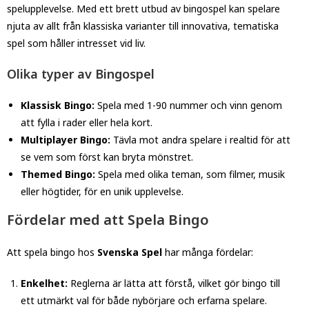
spelupplevelse. Med ett brett utbud av bingospel kan spelare
njuta av allt från klassiska varianter till innovativa, tematiska
spel som håller intresset vid liv.
Olika typer av Bingospel
Klassisk Bingo:
Spela med 1-90 nummer och vinn genom
att fylla i rader eller hela kort.
Multiplayer Bingo:
Tävla mot andra spelare i realtid för att
se vem som först kan bryta mönstret.
Themed Bingo:
Spela med olika teman, som filmer, musik
eller högtider, för en unik upplevelse.
Fördelar med att Spela Bingo
Att spela bingo hos
Svenska Spel
har många fördelar:
Enkelhet:
Reglerna är lätta att förstå, vilket gör bingo till
ett utmärkt val för både nybörjare och erfarna spelare.