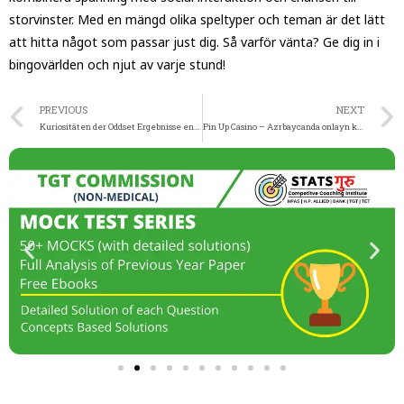
storvinster. Med en mängd olika speltyper och teman är det lätt
att hitta något som passar just dig. Så varför vänta? Ge dig in i
bingovärlden och njut av varje stund!
PREVIOUS
NEXT
Kuriositäten der Oddset Ergebnisse enthüllt
Pin Up Casino – Azrbaycanda onlayn kazino Pin-Up.15080