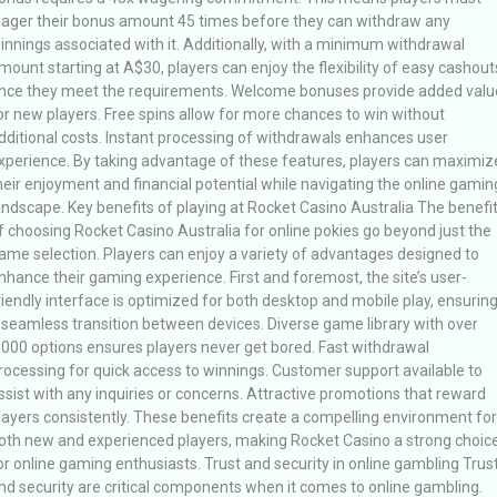
ager their bonus amount 45 times before they can withdraw any
innings associated with it. Additionally, with a minimum withdrawal
mount starting at A$30, players can enjoy the flexibility of easy cashout
nce they meet the requirements. Welcome bonuses provide added valu
or new players. Free spins allow for more chances to win without
dditional costs. Instant processing of withdrawals enhances user
xperience. By taking advantage of these features, players can maximiz
heir enjoyment and financial potential while navigating the online gamin
andscape. Key benefits of playing at Rocket Casino Australia The benefi
f choosing Rocket Casino Australia for online pokies go beyond just the
ame selection. Players can enjoy a variety of advantages designed to
nhance their gaming experience. First and foremost, the site’s user-
riendly interface is optimized for both desktop and mobile play, ensurin
 seamless transition between devices. Diverse game library with over
,000 options ensures players never get bored. Fast withdrawal
rocessing for quick access to winnings. Customer support available to
ssist with any inquiries or concerns. Attractive promotions that reward
layers consistently. These benefits create a compelling environment for
oth new and experienced players, making Rocket Casino a strong choic
or online gaming enthusiasts. Trust and security in online gambling Trus
nd security are critical components when it comes to online gambling.