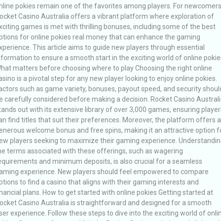
nline pokies remain one of the favorites among players. For newcomers
ocket Casino Australia offers a vibrant platform where exploration of
xciting games is met with thrilling bonuses, including some of the best
ptions for online pokies real money that can enhance the gaming
xperience. This article aims to guide new players through essential
nformation to ensure a smooth start in the exciting world of online pokie
hat matters before choosing where to play Choosing the right online
asino is a pivotal step for any new player looking to enjoy online pokies.
actors such as game variety, bonuses, payout speed, and security shoul
e carefully considered before making a decision. Rocket Casino Austral
tands out with its extensive library of over 3,000 games, ensuring player
an find titles that suit their preferences. Moreover, the platform offers a
enerous welcome bonus and free spins, making it an attractive option f
ew players seeking to maximize their gaming experience. Understandin
he terms associated with these offerings, such as wagering
equirements and minimum deposits, is also crucial for a seamless
aming experience. New players should feel empowered to compare
ptions to find a casino that aligns with their gaming interests and
inancial plans. How to get started with online pokies Getting started at
ocket Casino Australia is straightforward and designed for a smooth
ser experience. Follow these steps to dive into the exciting world of onli