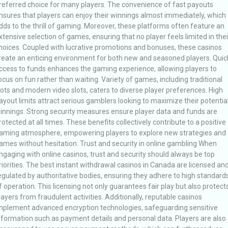
referred choice for many players. The convenience of fast payouts
nsures that players can enjoy their winnings almost immediately, which
dds to the thrill of gaming. Moreover, these platforms often feature an
xtensive selection of games, ensuring that no player feels limited in thei
hoices. Coupled with lucrative promotions and bonuses, these casinos
reate an enticing environment for both new and seasoned players. Quic
ccess to funds enhances the gaming experience, allowing players to
ocus on fun rather than waiting. Variety of games, including traditional
lots and modern video slots, caters to diverse player preferences. High
ayout limits attract serious gamblers looking to maximize their potentia
innings. Strong security measures ensure player data and funds are
rotected at all times. These benefits collectively contribute to a positive
aming atmosphere, empowering players to explore new strategies and
ames without hesitation. Trust and security in online gambling When
ngaging with online casinos, trust and security should always be top
riorities. The best instant withdrawal casinos in Canada are licensed an
egulated by authoritative bodies, ensuring they adhere to high standard
f operation. This licensing not only guarantees fair play but also protect
layers from fraudulent activities. Additionally, reputable casinos
mplement advanced encryption technologies, safeguarding sensitive
nformation such as payment details and personal data. Players are also