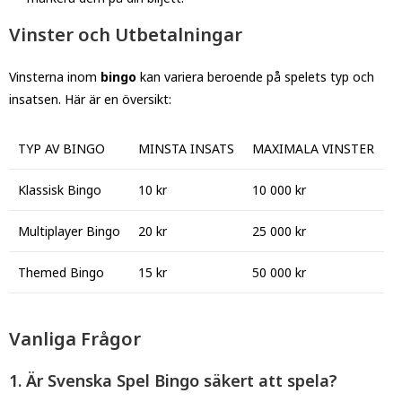
Vinster och Utbetalningar
Vinsterna inom
bingo
kan variera beroende på spelets typ och
insatsen. Här är en översikt:
TYP AV BINGO
MINSTA INSATS
MAXIMALA VINSTER
Klassisk Bingo
10 kr
10 000 kr
Multiplayer Bingo
20 kr
25 000 kr
Themed Bingo
15 kr
50 000 kr
Vanliga Frågor
1. Är Svenska Spel Bingo säkert att spela?