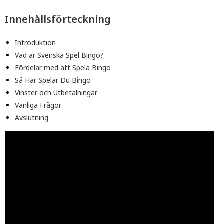
Innehållsförteckning
Introduktion
Vad är Svenska Spel Bingo?
Fördelar med att Spela Bingo
Så Här Spelar Du Bingo
Vinster och Utbetalningar
Vanliga Frågor
Avslutning