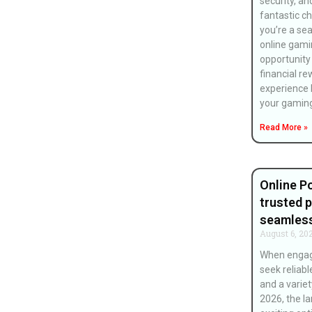
security, a
fantastic c
you’re a se
online gami
opportunity
financial r
experience b
your gaming
Read More »
Online P
trusted 
seamles
August 6, 20
When engagi
seek reliabl
and a varie
2026, the l