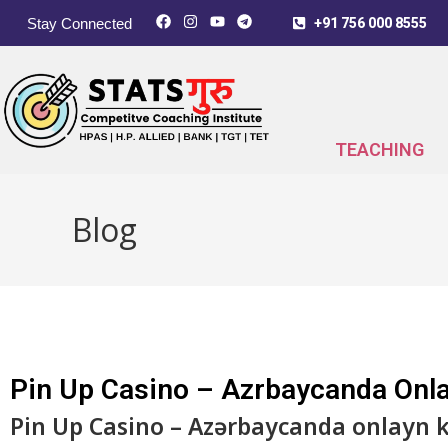
Stay Connected
+91 756 000 8555
TEACHING
Blog
Pin Up Casino – Azrbaycanda Onl
Pin Up Casino – Azərbaycanda onlayn 