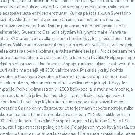
usia pelaajia mahdollisuuden kokeilla useita pelejä riskittömästi. Tämän
isäksi live-chat-tuki on käytettävissä ympäri vuorokauden, mikä tekee
siakaspalvelusta erityisen erottuvan. Kuinka päästä alkuun Sweetsino
asinolla Aloittaminen Sweetsino Casinolla on helppoa ja nopeaa.
euraavat vaiheet auttavat sinua pääsemään nopeasti peliin: Luo tili:
ekisteröidy Sweetsino Casinolle täyttämällä lyhyt lomake. Vahvista
ietosi: KYC-prosessin avulla varmista henkilöllisyytesi ja osoitteesi. Tee
alletus: Valitse suosikkimaksutapa ja siirrä varoja pelitilillesi. Valitse peli:
elaa kattavaa pelivalikoimaa ja valitse mieleisesi peli. Aloita pelaaminen
auti pelaamisesta ja käytä mahdollisia bonuksia hyväksi! Helppo ja nop
ekisteröinti prosessi. Useita maksutapoja, mukaan lukien kryptovaluutta
uuri valikoima pelejä, yli 3000 vaihtoehtoa. Praktisia yksityiskohtia
weetsino Casinosta Sweetsino Casino tarjoaa pelaajille erinomaisen
elikokemuksen, joka on rakennettu turvallisuuden ja käytettävyyden
mpärille. Pelivalikoimassa on yli 2500 kolikkopeliä ja muita vaihtoehtoja,
uten pöytäpelejä ja live-kasinopelejä. Tämän lisäksi pelaajat voivat
elposti selata pelejä ja löytää suosikkinsa nopeasti ja vaivattomasti.
weetsino Casino on myös sitoutunut tarjoamaan nopeita nostoja, mikä
ekee pelaamisesta entistä houkuttelevampaa. Yli 2500 kolikkopeliä ja
000 erilaista peliä. Turvallinen ympäristö, jossa käytetään 2FA- ja SSL-
alausta. Nopeat nostot pelaajien tilille. Pelaajien on myös hyvä tietää, et
weetsino Casino noudattaa tiukkoja sääntöjä ja määräyksiä, mikä taka