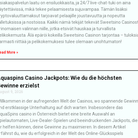
siakaspalvelun laatu on ensiluokkaista, ja 24/7 live-chat-tuki on aina
äytettävissä, mikä tekee pelaamisesta sujuvampaa. Tämän lisäksi
ryptovaluuttamaksut tarjoavat pelaajille joustavuutta ja nopeutta
alletuksissa ja nostoissa. Kaikki nämä tekijät tekevät Sweetsino Casinos
rinomaisen valinnan niille, jotka etsivät hauskaa ja turvallista
elikokemusta. Älä epäröi kokeilla Sweetsino Casinon tarjontaa – tuloksi
armasti riittää ja pelikokemuksesi tulee olemaan unohtumaton!
ead More »
quaspins Casino Jackpots: Wie du die höchsten
ewinne erzielst
ugust 9, 2026
illkommen in der aufregenden Welt der Casinos, wo spannende Gewin
nd erstklassige Unterhaltung auf dich warten. Insbesondere das
quaSpins casino in Österreich bietet eine breite Auswahl an
pielautomaten, Live-Dealer-Spielen und beeindruckenden Jackpots, die
ir helfen können, deine Gewinne zu maximieren. In diesem Artikel
rfährst du, wie du erfolgreich in der Welt des Online-Glücksspiels