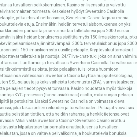
eilun ja turvallisen pelikokemuksen. Kasino on lisensoitu ja valvottu
eliviranomaisten toimesta. Keskeiset hyödyt Sweetsino Casinolla
elaajille, jotka etsivät netticasinoa, Sweetsino Casino tarjoaa monia
oukuttelevia etuja. Ensinnäkin, heidän tervetuliaisbonuksensa on yksi
arkkinoiden parhaista ja se voi nostaa talletuksesi jopa 2000 euroon.
ämän lisäksi heidän bonuksensa sisältää myös 150 ilmaiskierrosta, jotk
ekevät pelaamisesta jännittävämpää. 300% tervetuliaisbonus jopa 2000
uroon asti. 150 ilmaiskierrosta uusille pelaajille. Kryptovaluuttamaksut
elpottavat talletuksia ja nostoja. 24/7 live-chat-tuki, joka on aina valmiin
uttamaan. Luottamus ja turvallisuus Sweetsino Casinolla Turvallisuus o
ksi tärkeimmistä asioista, jotka pelaajien tulisi ottaa huomioon
etticasinoa valitessaan. Sweetsino Casino käyttää huipputeknologiaa,
uten SSL-salausta ja kaksivaiheista todennusta (2FA), varmistaakseen,
ttä pelaajien tiedot pysyvät turvassa. Kasino noudattaa myös tiukkoja
ääntöjä KYC-prosessin (tunne asiakkaasi) osalta, mikä suojaa pelaajia
ilpiltä ja petoksilta. Lisäksi Sweetsino Casinolla on voimassa oleva
isenssi, joka takaa pelien reiluuden ja turvallisuuden. Pelaajat voivat siis
auttia pelistään tietäen, että heidän rahansa ja henkilötietonsa ovat
urvassa. Miksi valita Sweetsino Casino? Sweetsino Casino erottuu
altavasta kilpailustaan tarjoamalla ainutlaatuisen ja turvallisen
elialustan, jossa on valtava pelivalikoima ja houkuttelevia bonuksia.