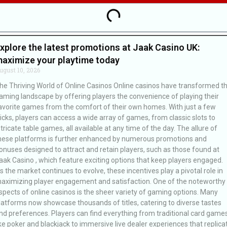
xplore the latest promotions at Jaak Casino UK:
aximize your playtime today
ugust 10, 2026
he Thriving World of Online Casinos Online casinos have transformed t
aming landscape by offering players the convenience of playing their
avorite games from the comfort of their own homes. With just a few
licks, players can access a wide array of games, from classic slots to
ntricate table games, all available at any time of the day. The allure of
hese platforms is further enhanced by numerous promotions and
onuses designed to attract and retain players, such as those found at
aak Casino , which feature exciting options that keep players engaged.
s the market continues to evolve, these incentives play a pivotal role in
aximizing player engagement and satisfaction. One of the noteworthy
spects of online casinos is the sheer variety of gaming options. Many
latforms now showcase thousands of titles, catering to diverse tastes
nd preferences. Players can find everything from traditional card game
ike poker and blackjack to immersive live dealer experiences that replica