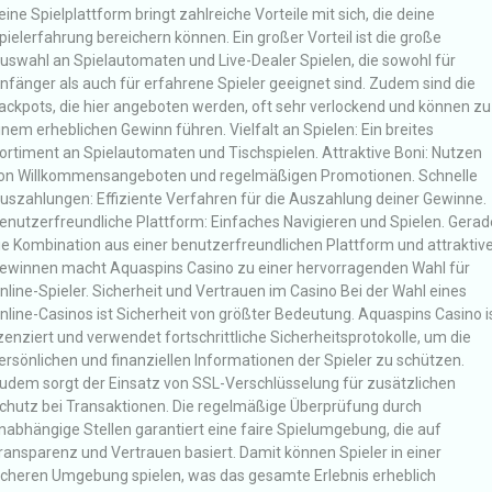
eine Spielplattform bringt zahlreiche Vorteile mit sich, die deine
pielerfahrung bereichern können. Ein großer Vorteil ist die große
uswahl an Spielautomaten und Live-Dealer Spielen, die sowohl für
nfänger als auch für erfahrene Spieler geeignet sind. Zudem sind die
ackpots, die hier angeboten werden, oft sehr verlockend und können zu
inem erheblichen Gewinn führen. Vielfalt an Spielen: Ein breites
ortiment an Spielautomaten und Tischspielen. Attraktive Boni: Nutzen
on Willkommensangeboten und regelmäßigen Promotionen. Schnelle
uszahlungen: Effiziente Verfahren für die Auszahlung deiner Gewinne.
enutzerfreundliche Plattform: Einfaches Navigieren und Spielen. Gerad
ie Kombination aus einer benutzerfreundlichen Plattform und attraktiv
ewinnen macht Aquaspins Casino zu einer hervorragenden Wahl für
nline-Spieler. Sicherheit und Vertrauen im Casino Bei der Wahl eines
nline-Casinos ist Sicherheit von größter Bedeutung. Aquaspins Casino i
izenziert und verwendet fortschrittliche Sicherheitsprotokolle, um die
ersönlichen und finanziellen Informationen der Spieler zu schützen.
udem sorgt der Einsatz von SSL-Verschlüsselung für zusätzlichen
chutz bei Transaktionen. Die regelmäßige Überprüfung durch
nabhängige Stellen garantiert eine faire Spielumgebung, die auf
ransparenz und Vertrauen basiert. Damit können Spieler in einer
icheren Umgebung spielen, was das gesamte Erlebnis erheblich