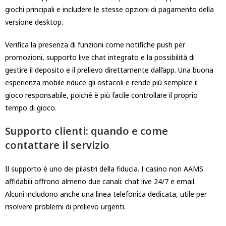
giochi principali e includere le stesse opzioni di pagamento della
versione desktop.
Verifica la presenza di funzioni come notifiche push per
promozioni, supporto live chat integrato e la possibilità di
gestire il deposito e il prelievo direttamente dall’app. Una buona
esperienza mobile riduce gli ostacoli e rende più semplice il
gioco responsabile, poiché è più facile controllare il proprio
tempo di gioco.
Supporto clienti: quando e come
contattare il servizio
Il supporto è uno dei pilastri della fiducia. I casino non AAMS
affidabili offrono almeno due canali: chat live 24/7 e email.
Alcuni includono anche una linea telefonica dedicata, utile per
risolvere problemi di prelievo urgenti.