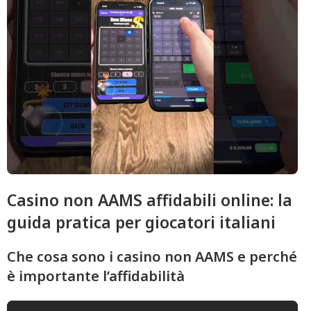
Casino non AAMS affidabili online: la
guida pratica per giocatori italiani
Che cosa sono i casino non AAMS e perché
è importante l’affidabilità