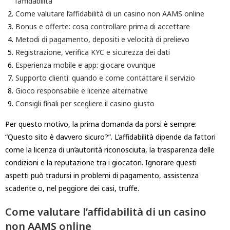
l’affidabilità
Come valutare l’affidabilità di un casino non AAMS online
Bonus e offerte: cosa controllare prima di accettare
Metodi di pagamento, depositi e velocità di prelievo
Registrazione, verifica KYC e sicurezza dei dati
Esperienza mobile e app: giocare ovunque
Supporto clienti: quando e come contattare il servizio
Gioco responsabile e licenze alternative
Consigli finali per scegliere il casino giusto
Per questo motivo, la prima domanda da porsi è sempre:
“Questo sito è davvero sicuro?”. L’affidabilità dipende da fattori
come la licenza di un’autorità riconosciuta, la trasparenza delle
condizioni e la reputazione tra i giocatori. Ignorare questi
aspetti può tradursi in problemi di pagamento, assistenza
scadente o, nel peggiore dei casi, truffe.
Come valutare l’affidabilità di un casino
non AAMS online