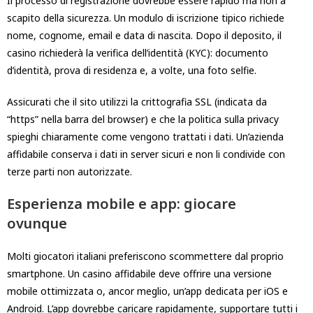
Il processo di registrazione dovrebbe essere rapido ma non a
scapito della sicurezza. Un modulo di iscrizione tipico richiede
nome, cognome, email e data di nascita. Dopo il deposito, il
casino richiederà la verifica dell’identità (KYC): documento
d’identità, prova di residenza e, a volte, una foto selfie.
Assicurati che il sito utilizzi la crittografia SSL (indicata da
“https” nella barra del browser) e che la politica sulla privacy
spieghi chiaramente come vengono trattati i dati. Un’azienda
affidabile conserva i dati in server sicuri e non li condivide con
terze parti non autorizzate.
Esperienza mobile e app: giocare
ovunque
Molti giocatori italiani preferiscono scommettere dal proprio
smartphone. Un casino affidabile deve offrire una versione
mobile ottimizzata o, ancor meglio, un’app dedicata per iOS e
Android. L’app dovrebbe caricare rapidamente, supportare tutti i