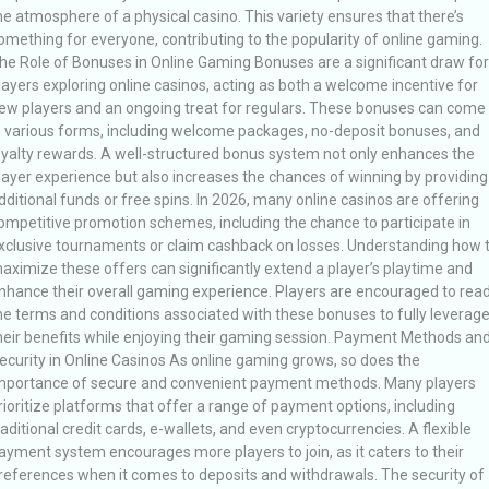
he atmosphere of a physical casino. This variety ensures that there’s
omething for everyone, contributing to the popularity of online gaming.
he Role of Bonuses in Online Gaming Bonuses are a significant draw for
layers exploring online casinos, acting as both a welcome incentive for
ew players and an ongoing treat for regulars. These bonuses can come
n various forms, including welcome packages, no-deposit bonuses, and
oyalty rewards. A well-structured bonus system not only enhances the
layer experience but also increases the chances of winning by providing
dditional funds or free spins. In 2026, many online casinos are offering
ompetitive promotion schemes, including the chance to participate in
xclusive tournaments or claim cashback on losses. Understanding how 
aximize these offers can significantly extend a player’s playtime and
nhance their overall gaming experience. Players are encouraged to rea
he terms and conditions associated with these bonuses to fully leverag
heir benefits while enjoying their gaming session. Payment Methods an
ecurity in Online Casinos As online gaming grows, so does the
mportance of secure and convenient payment methods. Many players
rioritize platforms that offer a range of payment options, including
raditional credit cards, e-wallets, and even cryptocurrencies. A flexible
ayment system encourages more players to join, as it caters to their
references when it comes to deposits and withdrawals. The security of