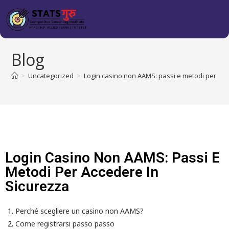
Blog
>
Uncategorized
>
Login casino non AAMS: passi e metodi per acc
Login Casino Non AAMS: Passi E
Metodi Per Accedere In
Sicurezza
Perché scegliere un casino non AAMS?
Come registrarsi passo passo