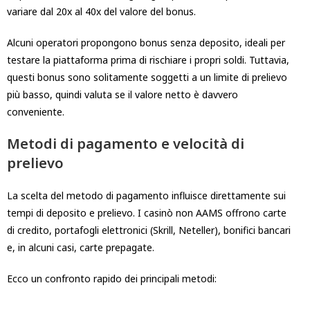
variare dal 20x al 40x del valore del bonus.
Alcuni operatori propongono bonus senza deposito, ideali per
testare la piattaforma prima di rischiare i propri soldi. Tuttavia,
questi bonus sono solitamente soggetti a un limite di prelievo
più basso, quindi valuta se il valore netto è davvero
conveniente.
Metodi di pagamento e velocità di
prelievo
La scelta del metodo di pagamento influisce direttamente sui
tempi di deposito e prelievo. I casinò non AAMS offrono carte
di credito, portafogli elettronici (Skrill, Neteller), bonifici bancari
e, in alcuni casi, carte prepagate.
Ecco un confronto rapido dei principali metodi: