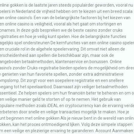
nline gokken is de laatste jaren steeds populairder geworden, vooral nu
pelers in Nederland de vrijheid hebben om te kiezen uit een breed scala
an online casino’s. Een van de belangrijkste factoren bij het kiezen van
en online casino is veiligheid, vooral als het gaat om stortingen en
pnames. In deze gids bespreken we de beste casino zonder cruks
egistraties en hoe je veilig kunt spelen. Hoe de belangrijkste functies
agelijks spel ondersteunen De kernfuncties van een online casino spele
en cruciale rol in de algehele speelervaring. Dit omvat niet alleen de
erscheidenheid aan spellen die beschikbaar zijn, maar ook de
angeboden betaalmethoden, klantenservice en bonussen. Online
asino’s zonder Cruks-registratie bieden spelers de mogelijkheid om dire
e genieten van hun favoriete spellen, zonder extra administratieve
ompslomp. Dit zorgt voor een soepelere registratie en een snellere
oegang tot het speelaanbod. Daarnaast zijn veiliger betaalmethoden
ssentieel. Ze helpen spelers om hun financiën beter te beheren en om 
en veilige manier geld te storten of op te nemen. Het gebruik van
opulaire methoden zoals iDEAL en cryptocurrency kan de ervaring verd
erbeteren door snelle en veilige transacties mogelijk te maken. Hoe je
unt beginnen met online gokken Als je nieuw bent in de wereld van onli
okken, kan het proces ontmoedigend lijken. Volg deze simpele stappen
m een veilige en plezierige ervaring te garanderen: Account Aanmaken: