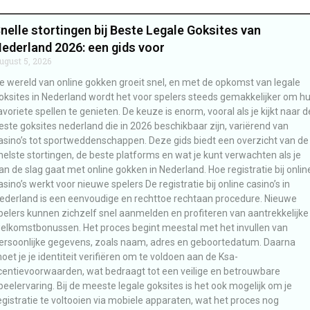
nelle stortingen bij Beste Legale Goksites van
ederland 2026: een gids voor
ugust 5, 2026
e wereld van online gokken groeit snel, en met de opkomst van legale
oksites in Nederland wordt het voor spelers steeds gemakkelijker om h
avoriete spellen te genieten. De keuze is enorm, vooral als je kijkt naar d
este goksites nederland die in 2026 beschikbaar zijn, variërend van
asino’s tot sportweddenschappen. Deze gids biedt een overzicht van de
nelste stortingen, de beste platforms en wat je kunt verwachten als je
an de slag gaat met online gokken in Nederland. Hoe registratie bij onlin
asino’s werkt voor nieuwe spelers De registratie bij online casino’s in
ederland is een eenvoudige en rechttoe rechtaan procedure. Nieuwe
pelers kunnen zichzelf snel aanmelden en profiteren van aantrekkelijke
elkomstbonussen. Het proces begint meestal met het invullen van
ersoonlijke gegevens, zoals naam, adres en geboortedatum. Daarna
oet je je identiteit verifiëren om te voldoen aan de Ksa-
icentievoorwaarden, wat bedraagt tot een veilige en betrouwbare
peelervaring. Bij de meeste legale goksites is het ook mogelijk om je
egistratie te voltooien via mobiele apparaten, wat het proces nog