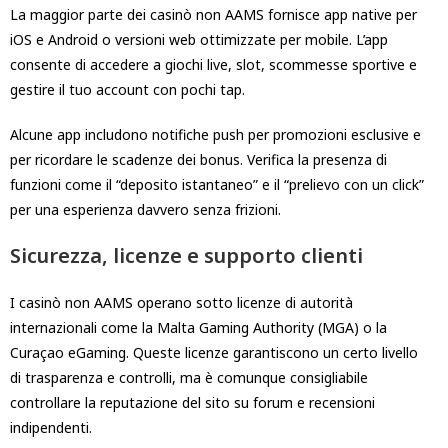
La maggior parte dei casinò non AAMS fornisce app native per
iOS e Android o versioni web ottimizzate per mobile. L’app
consente di accedere a giochi live, slot, scommesse sportive e
gestire il tuo account con pochi tap.
Alcune app includono notifiche push per promozioni esclusive e
per ricordare le scadenze dei bonus. Verifica la presenza di
funzioni come il “deposito istantaneo” e il “prelievo con un click”
per una esperienza davvero senza frizioni.
Sicurezza, licenze e supporto clienti
I casinò non AAMS operano sotto licenze di autorità
internazionali come la Malta Gaming Authority (MGA) o la
Curaçao eGaming. Queste licenze garantiscono un certo livello
di trasparenza e controlli, ma è comunque consigliabile
controllare la reputazione del sito su forum e recensioni
indipendenti.