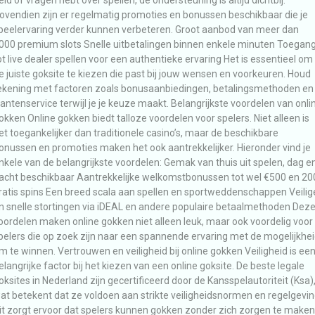
eld of vragen hebt over spellen, de ondersteuning is altijd dichtbij.
ovendien zijn er regelmatig promoties en bonussen beschikbaar die je
peelervaring verder kunnen verbeteren. Groot aanbod van meer dan
000 premium slots Snelle uitbetalingen binnen enkele minuten Toegan
ot live dealer spellen voor een authentieke ervaring Het is essentieel om
e juiste goksite te kiezen die past bij jouw wensen en voorkeuren. Houd
ekening met factoren zoals bonusaanbiedingen, betalingsmethoden en
lantenservice terwijl je je keuze maakt. Belangrijkste voordelen van onli
okken Online gokken biedt talloze voordelen voor spelers. Niet alleen is
et toegankelijker dan traditionele casino’s, maar de beschikbare
onussen en promoties maken het ook aantrekkelijker. Hieronder vind je
nkele van de belangrijkste voordelen: Gemak van thuis uit spelen, dag e
acht beschikbaar Aantrekkelijke welkomstbonussen tot wel €500 en 20
ratis spins Een breed scala aan spellen en sportweddenschappen Veilig
n snelle stortingen via iDEAL en andere populaire betaalmethoden Dez
oordelen maken online gokken niet alleen leuk, maar ook voordelig voor
pelers die op zoek zijn naar een spannende ervaring met de mogelijkhe
m te winnen. Vertrouwen en veiligheid bij online gokken Veiligheid is ee
elangrijke factor bij het kiezen van een online goksite. De beste legale
oksites in Nederland zijn gecertificeerd door de Kansspelautoriteit (Ksa)
at betekent dat ze voldoen aan strikte veiligheidsnormen en regelgevin
it zorgt ervoor dat spelers kunnen gokken zonder zich zorgen te maken