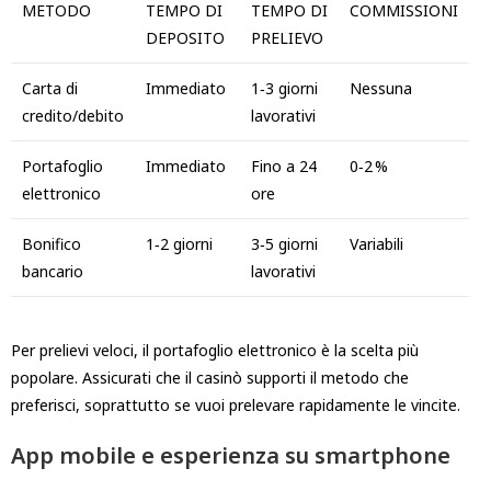
METODO
TEMPO DI
TEMPO DI
COMMISSIONI
DEPOSITO
PRELIEVO
Carta di
Immediato
1‑3 giorni
Nessuna
credito/debito
lavorativi
Portafoglio
Immediato
Fino a 24
0‑2 %
elettronico
ore
Bonifico
1‑2 giorni
3‑5 giorni
Variabili
bancario
lavorativi
Per prelievi veloci, il portafoglio elettronico è la scelta più
popolare. Assicurati che il casinò supporti il metodo che
preferisci, soprattutto se vuoi prelevare rapidamente le vincite.
App mobile e esperienza su smartphone