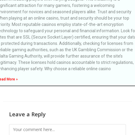
ignificant attraction for many gamers, fostering a welcoming
nvironment for novices and seasoned players alike. Trust and security
hen playing at an online casino, trust and security should be your top
riority. Most reputable casinos employ state-of-the-art encryption
echnology to safeguard your personal and financial information. Look fo
ites that are SSL (Secure Socket Layer) certified, ensuring that your dat
s protected during transactions. Additionally, checking for licenses from
eliable gaming authorities, such as the UK Gambling Commission or the
alta Gaming Authority, will provide further assurance of the site’s
egitimacy. These licenses hold casinos accountable to strict regulations,
nhancing player safety. Why choose a reliable online casino
ead More »
Leave a Reply