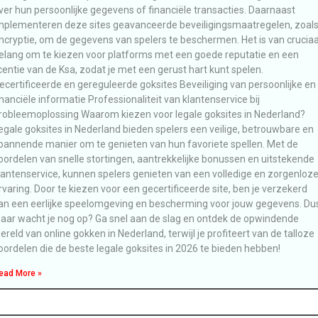
ver hun persoonlijke gegevens of financiële transacties. Daarnaast
mplementeren deze sites geavanceerde beveiligingsmaatregelen, zoal
ncryptie, om de gegevens van spelers te beschermen. Het is van cruciaa
elang om te kiezen voor platforms met een goede reputatie en een
icentie van de Ksa, zodat je met een gerust hart kunt spelen.
ecertificeerde en gereguleerde goksites Beveiliging van persoonlijke en
inanciële informatie Professionaliteit van klantenservice bij
robleemoplossing Waarom kiezen voor legale goksites in Nederland?
egale goksites in Nederland bieden spelers een veilige, betrouwbare en
pannende manier om te genieten van hun favoriete spellen. Met de
oordelen van snelle stortingen, aantrekkelijke bonussen en uitstekende
lantenservice, kunnen spelers genieten van een volledige en zorgenloz
rvaring. Door te kiezen voor een gecertificeerde site, ben je verzekerd
an een eerlijke speelomgeving en bescherming voor jouw gegevens. Du
aar wacht je nog op? Ga snel aan de slag en ontdek de opwindende
ereld van online gokken in Nederland, terwijl je profiteert van de talloze
oordelen die de beste legale goksites in 2026 te bieden hebben!
ead More »