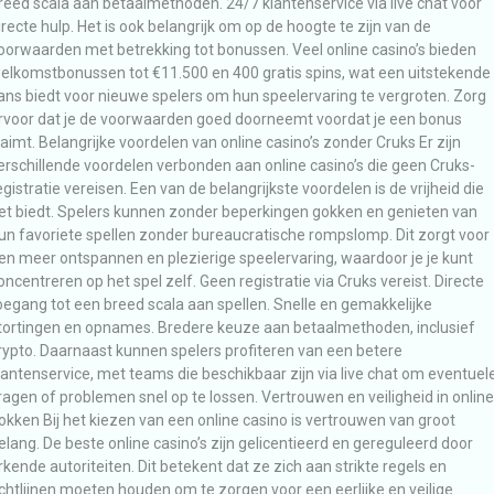
reed scala aan betaalmethoden. 24/7 klantenservice via live chat voor
irecte hulp. Het is ook belangrijk om op de hoogte te zijn van de
oorwaarden met betrekking tot bonussen. Veel online casino’s bieden
elkomstbonussen tot €11.500 en 400 gratis spins, wat een uitstekende
ans biedt voor nieuwe spelers om hun speelervaring te vergroten. Zorg
rvoor dat je de voorwaarden goed doorneemt voordat je een bonus
laimt. Belangrijke voordelen van online casino’s zonder Cruks Er zijn
erschillende voordelen verbonden aan online casino’s die geen Cruks-
egistratie vereisen. Een van de belangrijkste voordelen is de vrijheid die
et biedt. Spelers kunnen zonder beperkingen gokken en genieten van
un favoriete spellen zonder bureaucratische rompslomp. Dit zorgt voor
en meer ontspannen en plezierige speelervaring, waardoor je je kunt
oncentreren op het spel zelf. Geen registratie via Cruks vereist. Directe
oegang tot een breed scala aan spellen. Snelle en gemakkelijke
tortingen en opnames. Bredere keuze aan betaalmethoden, inclusief
rypto. Daarnaast kunnen spelers profiteren van een betere
lantenservice, met teams die beschikbaar zijn via live chat om eventuel
ragen of problemen snel op te lossen. Vertrouwen en veiligheid in online
okken Bij het kiezen van een online casino is vertrouwen van groot
elang. De beste online casino’s zijn gelicentieerd en gereguleerd door
rkende autoriteiten. Dit betekent dat ze zich aan strikte regels en
ichtlijnen moeten houden om te zorgen voor een eerlijke en veilige