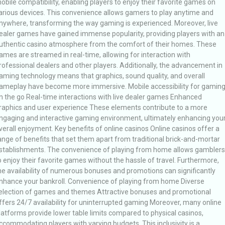
obile compatibility, enabling players to enjoy their favorite games on
arious devices. This convenience allows gamers to play anytime and
nywhere, transforming the way gaming is experienced. Moreover, live
ealer games have gained immense popularity, providing players with an
uthentic casino atmosphere from the comfort of their homes. These
ames are streamed in real-time, allowing for interaction with
rofessional dealers and other players. Additionally, the advancement in
aming technology means that graphics, sound quality, and overall
ameplay have become more immersive. Mobile accessibility for gamin
n the go Real-time interactions with live dealer games Enhanced
raphics and user experience These elements contribute to a more
ngaging and interactive gaming environment, ultimately enhancing you
verall enjoyment. Key benefits of online casinos Online casinos offer a
ange of benefits that set them apart from traditional brick-and-mortar
stablishments. The convenience of playing from home allows gamblers
o enjoy their favorite games without the hassle of travel. Furthermore,
he availability of numerous bonuses and promotions can significantly
nhance your bankroll. Convenience of playing from home Diverse
election of games and themes Attractive bonuses and promotional
ffers 24/7 availability for uninterrupted gaming Moreover, many online
latforms provide lower table limits compared to physical casinos,
ccommodating players with varying budgets. This inclusivity is a