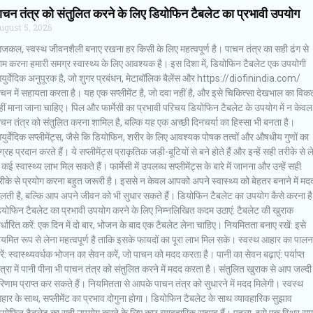
ाचन तंत्र को संतुलित करने के लिए डियोफिन टैबलेट का प्रभावी उपयोग
ugust 5, 2026
जकल, स्वस्थ जीवनशैली बनाए रखना हर किसी के लिए महत्वपूर्ण है। पाचन तंत्र का सही ढंग से
ाम करना हमारी समग्र स्वास्थ्य के लिए आवश्यक है। इस दिशा में, डियोफिन टैबलेट एक उपयोगी
युर्वेदिक अनुपूरक है, जो शुगर प्रबंधन, मेटाबॉलिक बैलेंस और https://diofinindia.com/
चन में सहायता करता है। यह एक सप्लीमेंट है, जो दवा नहीं है, और इसे चिकित्सा देखभाल का विकल
ीं माना जाना चाहिए। पिल और फार्मेसी का प्रभावी परिचय डियोफिन टैबलेट के उपयोग में न केवल
चन तंत्र को संतुलित करना शामिल है, बल्कि यह एक अच्छी दिनचर्या का हिस्सा भी बनता है।
ुर्वेदिक सप्लीमेंट्स, जैसे कि डियोफिन, शरीर के लिए आवश्यक पोषक तत्वों और औषधीय गुणों का
ग्रह प्रदान करते हैं। ये सप्लीमेंट्स प्राकृतिक जड़ी-बूटियों से बने होते हैं और इन्हें सही तरीके से ले
 कई स्वास्थ्य लाभ मिल सकते हैं। फार्मेसी में उपलब्ध सप्लीमेंट्स के बारे में जानना और उन्हें सही
ीके से प्रयोग करना बहुत जरूरी है। इससे न केवल आपको अपने स्वास्थ्य को बेहतर बनाने में मद
िलती है, बल्कि आप अपने जीवन को भी सुधार सकते हैं। डियोफिन टैबलेट का उपयोग कैसे करना है
ियोफिन टैबलेट का प्रभावी उपयोग करने के लिए निम्नलिखित कदम उठाएं: टैबलेट की खुराक
र्धारित करें: एक दिन में दो बार, भोजन के बाद एक टैबलेट लेना चाहिए। नियमितता बनाए रखें: इसे
यमित रूप से लेना महत्वपूर्ण है ताकि इसके फायदों का पूरा लाभ मिल सके। स्वस्थ आहार का पालन
ें: स्वास्थ्यवर्धक भोजन का सेवन करें, जो पाचन को मदद करता है। पानी का सेवन बढ़ाएं: पर्याप्त
त्रा में पानी पीना भी पाचन तंत्र को संतुलित करने में मदद करता है। संतुलित खुराक से आप जल्दी
िणाम प्राप्त कर सकते हैं। नियमितता से आपके पाचन तंत्र को सुधारने में मदद मिलेगी। स्वस्थ
ार के साथ, सप्लीमेंट का प्रभाव दोगुना होगा। डियोफिन टैबलेट के साथ व्यावहारिक सुझाव