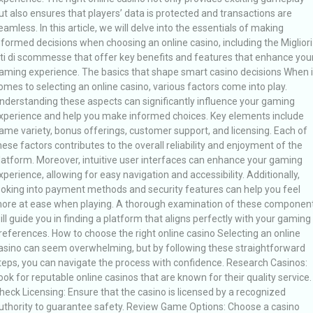
ut also ensures that players’ data is protected and transactions are
eamless. In this article, we will delve into the essentials of making
nformed decisions when choosing an online casino, including the Migliori
iti di scommesse that offer key benefits and features that enhance you
aming experience. The basics that shape smart casino decisions When i
omes to selecting an online casino, various factors come into play.
nderstanding these aspects can significantly influence your gaming
xperience and help you make informed choices. Key elements include
ame variety, bonus offerings, customer support, and licensing. Each of
hese factors contributes to the overall reliability and enjoyment of the
latform. Moreover, intuitive user interfaces can enhance your gaming
xperience, allowing for easy navigation and accessibility. Additionally,
ooking into payment methods and security features can help you feel
ore at ease when playing. A thorough examination of these componen
ill guide you in finding a platform that aligns perfectly with your gaming
references. How to choose the right online casino Selecting an online
asino can seem overwhelming, but by following these straightforward
teps, you can navigate the process with confidence. Research Casinos:
ook for reputable online casinos that are known for their quality service.
heck Licensing: Ensure that the casino is licensed by a recognized
uthority to guarantee safety. Review Game Options: Choose a casino