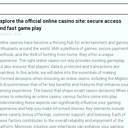
xplore the official online casino site: secure access
nd fast game play
ugust 5, 2026
nline casinos have become a thriving hub for entertainment and gamin
nthusiasts around the world. With a plethora of games, secure payment
ethods, and the thrill of betting from home, they offer a unique
xperience. The right online casino not only provides exciting gameplay
ut also ensures that players’ data is protected and transactions are
eamless. In this article, we will delve into the essentials of making
nformed decisions when choosing an online casino, including the Migliori
iti di scommesse that offer key benefits and features that enhance you
aming experience. The basics that shape smart casino decisions When i
omes to selecting an online casino, various factors come into play.
nderstanding these aspects can significantly influence your gaming
xperience and help you make informed choices. Key elements include
ame variety, bonus offerings, customer support, and licensing. Each of
hese factors contributes to the overall reliability and enjoyment of the
latform. Moreover, intuitive user interfaces can enhance your gaming