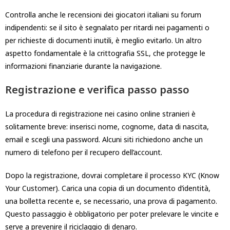
Controlla anche le recensioni dei giocatori italiani su forum
indipendenti: se il sito è segnalato per ritardi nei pagamenti o
per richieste di documenti inutili, è meglio evitarlo. Un altro
aspetto fondamentale è la crittografia SSL, che protegge le
informazioni finanziarie durante la navigazione.
Registrazione e verifica passo passo
La procedura di registrazione nei casino online stranieri è
solitamente breve: inserisci nome, cognome, data di nascita,
email e scegli una password. Alcuni siti richiedono anche un
numero di telefono per il recupero dell’account.
Dopo la registrazione, dovrai completare il processo KYC (Know
Your Customer). Carica una copia di un documento d’identità,
una bolletta recente e, se necessario, una prova di pagamento.
Questo passaggio è obbligatorio per poter prelevare le vincite e
serve a prevenire il riciclaggio di denaro.