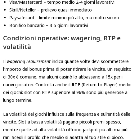
Visa/Mastercard – tempo medio 2‑4 giorni lavorativi
Skrill/Neteller – prelievo quasi immediato
Paysafecard – limite minimo più alto, ma molto sicuro
Bonifico bancario – 3‑5 giorni lavorativi
Condizioni operative: wagering, RTP e
volatilità
Il
wagering requirement
indica quante volte devi scommettere
l’importo del bonus prima di poter ritirare le vincite. Un requisito
di 30x è comune, ma alcuni casinò lo abbassano a 15x per i
nuovi giocatori. Controlla anche il
RTP
(Return to Player) medio
dei giochi: slot con RTP superiore al 96% sono più generose a
lungo termine.
La volatilità dei giochi influisce sulla frequenza e sull’entità delle
vincite. Slot a bassa volatilità pagano piccoli premi spesso,
mentre quelle ad alta volatilità offrono jackpot più alti ma più
rari. Scegli il profilo che meglio si adatta al tuo stile di gioco.