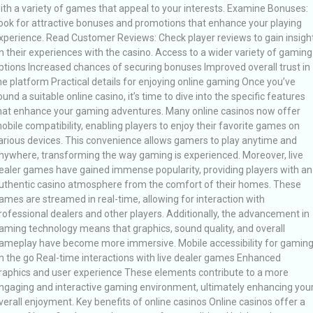
ith a variety of games that appeal to your interests. Examine Bonuses:
ook for attractive bonuses and promotions that enhance your playing
xperience. Read Customer Reviews: Check player reviews to gain insigh
n their experiences with the casino. Access to a wider variety of gaming
ptions Increased chances of securing bonuses Improved overall trust in
he platform Practical details for enjoying online gaming Once you’ve
ound a suitable online casino, it’s time to dive into the specific features
hat enhance your gaming adventures. Many online casinos now offer
obile compatibility, enabling players to enjoy their favorite games on
arious devices. This convenience allows gamers to play anytime and
nywhere, transforming the way gaming is experienced. Moreover, live
ealer games have gained immense popularity, providing players with an
uthentic casino atmosphere from the comfort of their homes. These
ames are streamed in real-time, allowing for interaction with
rofessional dealers and other players. Additionally, the advancement in
aming technology means that graphics, sound quality, and overall
ameplay have become more immersive. Mobile accessibility for gamin
n the go Real-time interactions with live dealer games Enhanced
raphics and user experience These elements contribute to a more
ngaging and interactive gaming environment, ultimately enhancing you
verall enjoyment. Key benefits of online casinos Online casinos offer a