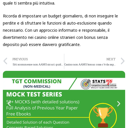
quale ti sembra più intuitiva.
Ricorda di impostare un budget giornaliero, di non inseguire le
perdite e di sfruttare le funzioni di auto‑esclusione quando
necessario. Con un approccio informato e responsabile, il
divertimento nei casino online stranieri con bonus senza
deposito può essere davvero gratificante.
PREVIOUS
NEXT
Siti scommesse non AAMS sicuri: guida app e mobile
Casino non AAMS bonus: cosa c’è da sapere