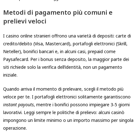
Metodi di pagamento più comuni e
prelievi veloci
I casino online stranieri offrono una varietà di depositi: carte di
credito/debito (Visa, Mastercard), portafogli elettronici (Skrill,
Neteller), bonifici bancari e, in alcuni casi, prepaid come
Paysafecard. Per i bonus senza deposito, la maggior parte dei
siti richiede solo la verifica dell’identità, non un pagamento
iniziale.
Quando arriva il momento di prelevare, scegli il metodo più
veloce per te. I portafogli elettronici solitamente garantiscono
instant payouts
, mentre i bonifici possono impiegare 3‑5 giorni
lavorativi. Leggi sempre le politiche di prelievo: alcuni casinò
impongono un limite minimo o un importo massimo per singola
operazione.