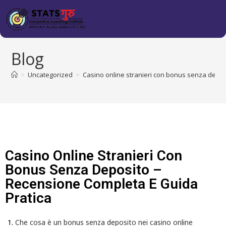
Blog
>
Uncategorized
>
Casino online stranieri con bonus senza depos
Casino Online Stranieri Con
Bonus Senza Deposito –
Recensione Completa E Guida
Pratica
Che cosa è un bonus senza deposito nei casino online