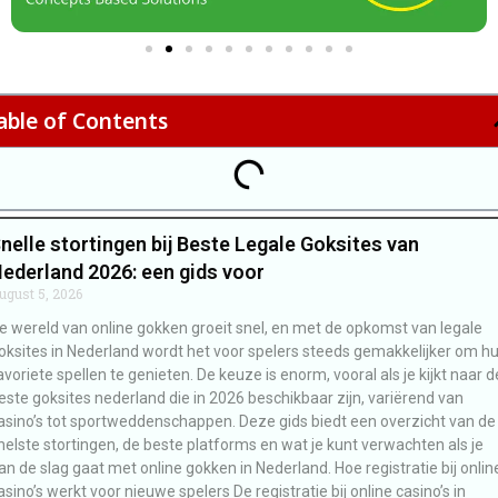
able of Contents
nelle stortingen bij Beste Legale Goksites van
ederland 2026: een gids voor
ugust 5, 2026
e wereld van online gokken groeit snel, en met de opkomst van legale
oksites in Nederland wordt het voor spelers steeds gemakkelijker om h
avoriete spellen te genieten. De keuze is enorm, vooral als je kijkt naar d
este goksites nederland die in 2026 beschikbaar zijn, variërend van
asino’s tot sportweddenschappen. Deze gids biedt een overzicht van de
nelste stortingen, de beste platforms en wat je kunt verwachten als je
an de slag gaat met online gokken in Nederland. Hoe registratie bij onlin
asino’s werkt voor nieuwe spelers De registratie bij online casino’s in