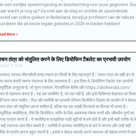
an een eerlijke speelomgeving en bescherming voor jouw gegevens. Du
aar wacht je nog op? Ga snel aan de slag en ontdek de opwindende
ereld van online gokken in Nederland, terwijl je profiteert van de talloze
oordelen die de beste legale goksites in 2026 te bieden hebben!
ead More »
ाचन तंत्र को संतुलित करने के लिए डियोफिन टैबलेट का प्रभावी उपयोग
ugust 5, 2026
जकल, स्वस्थ जीवनशैली बनाए रखना हर किसी के लिए महत्वपूर्ण है। पाचन तंत्र का सही ढंग से
ाम करना हमारी समग्र स्वास्थ्य के लिए आवश्यक है। इस दिशा में, डियोफिन टैबलेट एक उपयोगी
युर्वेदिक अनुपूरक है, जो शुगर प्रबंधन, मेटाबॉलिक बैलेंस और https://diofinindia.com/
चन में सहायता करता है। यह एक सप्लीमेंट है, जो दवा नहीं है, और इसे चिकित्सा देखभाल का विकल
ीं माना जाना चाहिए। पिल और फार्मेसी का प्रभावी परिचय डियोफिन टैबलेट के उपयोग में न केवल
चन तंत्र को संतुलित करना शामिल है, बल्कि यह एक अच्छी दिनचर्या का हिस्सा भी बनता है।
ुर्वेदिक सप्लीमेंट्स, जैसे कि डियोफिन, शरीर के लिए आवश्यक पोषक तत्वों और औषधीय गुणों का
ग्रह प्रदान करते हैं। ये सप्लीमेंट्स प्राकृतिक जड़ी-बूटियों से बने होते हैं और इन्हें सही तरीके से ले
 कई स्वास्थ्य लाभ मिल सकते हैं। फार्मेसी में उपलब्ध सप्लीमेंट्स के बारे में जानना और उन्हें सही
ीके से प्रयोग करना बहुत जरूरी है। इससे न केवल आपको अपने स्वास्थ्य को बेहतर बनाने में मद