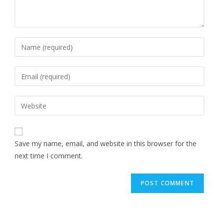
Save my name, email, and website in this browser for the
next time I comment.