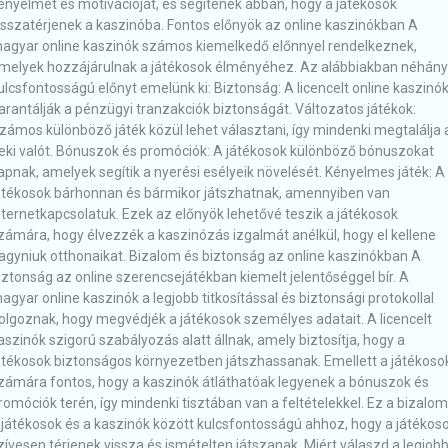
ényelmét és motivációját, és segítenek abban, hogy a játékosok
isszatérjenek a kaszinóba. Fontos előnyök az online kaszinókban A
agyar online kaszinók számos kiemelkedő előnnyel rendelkeznek,
melyek hozzájárulnak a játékosok élményéhez. Az alábbiakban néhány
ulcsfontosságú előnyt emelünk ki: Biztonság: A licencelt online kaszinó
arantálják a pénzügyi tranzakciók biztonságát. Változatos játékok:
zámos különböző játék közül lehet választani, így mindenki megtalálja 
eki valót. Bónuszok és promóciók: A játékosok különböző bónuszokat
apnak, amelyek segítik a nyerési esélyeik növelését. Kényelmes játék: A
átékosok bárhonnan és bármikor játszhatnak, amennyiben van
nternetkapcsolatuk. Ezek az előnyök lehetővé teszik a játékosok
zámára, hogy élvezzék a kaszinózás izgalmát anélkül, hogy el kellene
agyniuk otthonaikat. Bizalom és biztonság az online kaszinókban A
iztonság az online szerencsejátékban kiemelt jelentőséggel bír. A
agyar online kaszinók a legjobb titkosítással és biztonsági protokollal
olgoznak, hogy megvédjék a játékosok személyes adatait. A licencelt
aszinók szigorú szabályozás alatt állnak, amely biztosítja, hogy a
átékosok biztonságos környezetben játszhassanak. Emellett a játékoso
zámára fontos, hogy a kaszinók átláthatóak legyenek a bónuszok és
romóciók terén, így mindenki tisztában van a feltételekkel. Ez a bizalom
 játékosok és a kaszinók között kulcsfontosságú ahhoz, hogy a játékos
zívesen térjenek vissza és ismételten játszanak. Miért válaszd a legjob