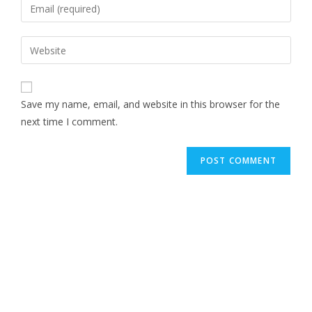
Save my name, email, and website in this browser for the
next time I comment.