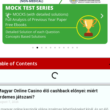
able of Contents
agyar Online Casino élő cashback előnyei: miért
rdemes játszani?
ugust 7, 2026
 magyar online kaszinók világa izgalmas lehetőségeket kínál, és az élő