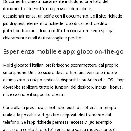
Documenti richiesti tipicamente includono una foto del
documento d’identità, una prova di domicilio e,
occasionalmente, un selfie con il documento. Se il sito richiede
più di questi elementi o richiede foto di carte di credito,
potrebbe trattarsi di una truffa. Un operatore serio spiega
chiaramente quali dati raccoglie e perché.
Esperienza mobile e app: gioco on‑the‑go
Molti giocatori italiani preferiscono scommettere dal proprio
smartphone. Un sito sicuro deve offrire una versione mobile
ottimizzata o un’app dedicata disponibile su Android e iOS. L’app
dovrebbe replicare tutte le funzioni del desktop, inclusi i bonus,
il live casino e il supporto clienti.
Controlla la presenza di notifiche push per offerte in tempo
reale e la possibilità di gestire i depositi direttamente dal
telefono. Se l’app richiede permessi eccessivi (ad esempio
accesso a contatti o foto) senza una valida motivazione, è