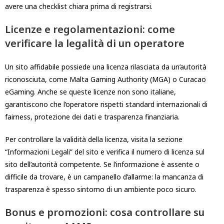
avere una checklist chiara prima di registrarsi.
Licenze e regolamentazioni: come
verificare la legalità di un operatore
Un sito affidabile possiede una licenza rilasciata da un’autorità
riconosciuta, come Malta Gaming Authority (MGA) o Curacao
eGaming. Anche se queste licenze non sono italiane,
garantiscono che l’operatore rispetti standard internazionali di
fairness, protezione dei dati e trasparenza finanziaria.
Per controllare la validità della licenza, visita la sezione
“Informazioni Legali” del sito e verifica il numero di licenza sul
sito dell’autorità competente. Se l’informazione è assente o
difficile da trovare, è un campanello d’allarme: la mancanza di
trasparenza è spesso sintomo di un ambiente poco sicuro.
Bonus e promozioni: cosa controllare su