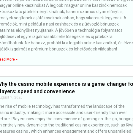
agyar online kaszinókat A legjobb magyar online kaszinók nemcsak
zórakoztató játékélményt kínálnak, hanem számos olyan előnyt is,
melyek segítenek a játékosoknak abban, hogy sikeresek legyenek. A
romóciók, mint például a napi cashback és az üdvözlő bónuszok,
atalmas előnyöket nyújtanak. A jövőben a technológia folyamatos
ejlődésével egyre izgalmasabb lehetőségekre és új játékokra
zámíthatunk. Ne habozz, próbáld ki a legjobb online kaszinókat, és élve
 játék izgalmát a prémium bónuszok és lehetőségek világában!
ead More »
hy the casino mobile experience is a game-changer fo
layers: speed and convenience
ugust 7, 2026
he rise of mobile technology has transformed the landscape of the
asino industry, making it more accessible and user-friendly than ever
efore. Players now enjoy the convenience of gaming on-the-go, bringin
n entirely new dynamic to the traditional casino experience, such as Kiw
reasures casino , which enhances engagement and offers unparalleled