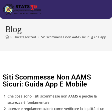
Blog
>
Uncategorized
>
Siti scommesse non AAMS sicuri: guida app e 
Siti Scommesse Non AAMS
Sicuri: Guida App E Mobile
Che cosa sono i siti scommesse non AAMS e perché la
sicurezza è fondamentale
Licenze e regolamentazioni: come verificare la legalità di un