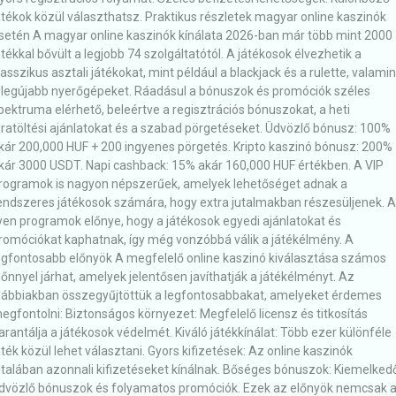
átékok közül választhatsz. Praktikus részletek magyar online kaszinók
setén A magyar online kaszinók kínálata 2026-ban már több mint 2000
átékkal bővült a legjobb 74 szolgáltatótól. A játékosok élvezhetik a
lasszikus asztali játékokat, mint például a blackjack és a rulette, valamin
 legújabb nyerőgépeket. Ráadásul a bónuszok és promóciók széles
pektruma elérhető, beleértve a regisztrációs bónuszokat, a heti
jratöltési ajánlatokat és a szabad pörgetéseket. Üdvözlő bónusz: 100%
kár 200,000 HUF + 200 ingyenes pörgetés. Kripto kaszinó bónusz: 200%
kár 3000 USDT. Napi cashback: 15% akár 160,000 HUF értékben. A VIP
rogramok is nagyon népszerűek, amelyek lehetőséget adnak a
endszeres játékosok számára, hogy extra jutalmakban részesüljenek. 
lyen programok előnye, hogy a játékosok egyedi ajánlatokat és
romóciókat kaphatnak, így még vonzóbbá válik a játékélmény. A
egfontosabb előnyök A megfelelő online kaszinó kiválasztása számos
lőnnyel járhat, amelyek jelentősen javíthatják a játékélményt. Az
lábbiakban összegyűjtöttük a legfontosabbakat, amelyeket érdemes
egfontolni: Biztonságos környezet: Megfelelő licensz és titkosítás
arantálja a játékosok védelmét. Kiváló játékkínálat: Több ezer különféle
áték közül lehet választani. Gyors kifizetések: Az online kaszinók
ltalában azonnali kifizetéseket kínálnak. Bőséges bónuszok: Kiemelked
dvözlő bónuszok és folyamatos promóciók. Ezek az előnyök nemcsak 