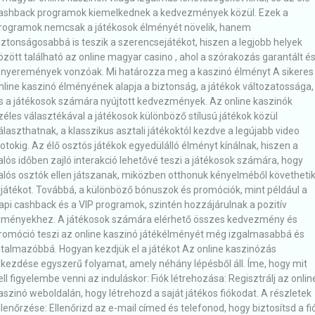
ashback programok kiemelkednek a kedvezmények közül. Ezek a
rogramok nemcsak a játékosok élményét növelik, hanem
iztonságosabbá is teszik a szerencsejátékot, hiszen a legjobb helyek
özött található az online magyar casino , ahol a szórakozás garantált é
 nyeremények vonzóak. Mi határozza meg a kaszinó élményt A sikeres
nline kaszinó élményének alapja a biztonság, a játékok változatossága,
s a játékosok számára nyújtott kedvezmények. Az online kaszinók
zéles választékával a játékosok különböző stílusú játékok közül
álaszthatnak, a klasszikus asztali játékoktól kezdve a legújabb video
lotokig. Az élő osztós játékok egyedülálló élményt kínálnak, hiszen a
alós időben zajló interakció lehetővé teszi a játékosok számára, hogy
alós osztók ellen játszanak, miközben otthonuk kényelméből követheti
 játékot. Továbbá, a különböző bónuszok és promóciók, mint például a
api cashback és a VIP programok, szintén hozzájárulnak a pozitív
lményekhez. A játékosok számára elérhető összes kedvezmény és
romóció teszi az online kaszinó játékélményét még izgalmasabbá és
utalmazóbbá. Hogyan kezdjük el a játékot Az online kaszinózás
lkezdése egyszerű folyamat, amely néhány lépésből áll. Íme, hogy mit
ell figyelembe venni az induláskor: Fiók létrehozása: Regisztrálj az onlin
aszinó weboldalán, hogy létrehozd a saját játékos fiókodat. A részletek
llenőrzése: Ellenőrizd az e-mail címed és telefonod, hogy biztosítsd a fi