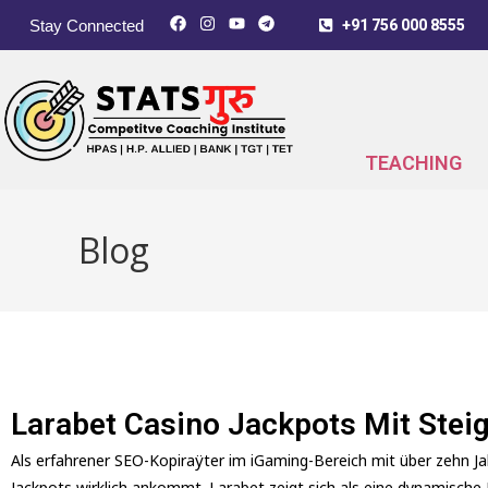
Stay Connected
+91 756 000 8555
TEACHING
Blog
Larabet Casino Jackpots Mit Stei
Als erfahrener SEO-Kopiraÿter im iGaming-Bereich mit über zehn Ja
Jackpots wirklich ankommt. Larabet zeigt sich als eine dynamische 