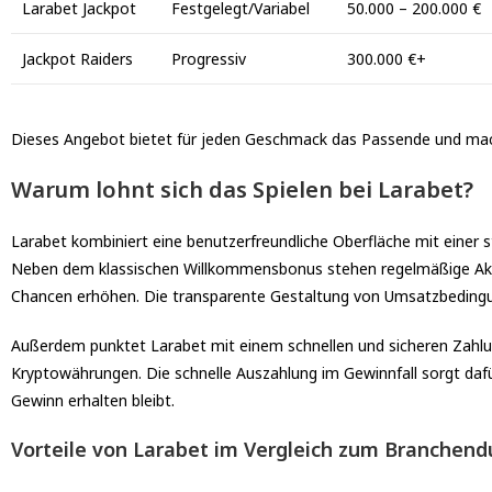
Larabet Jackpot
Festgelegt/Variabel
50.000 – 200.000 €
Jackpot Raiders
Progressiv
300.000 €+
Dieses Angebot bietet für jeden Geschmack das Passende und mac
Warum lohnt sich das Spielen bei Larabet?
Larabet kombiniert eine benutzerfreundliche Oberfläche mit eine
Neben dem klassischen Willkommensbonus stehen regelmäßige Aktio
Chancen erhöhen. Die transparente Gestaltung von Umsatzbedingun
Außerdem punktet Larabet mit einem schnellen und sicheren Zahlu
Kryptowährungen. Die schnelle Auszahlung im Gewinnfall sorgt dafü
Gewinn erhalten bleibt.
Vorteile von Larabet im Vergleich zum Branchendu