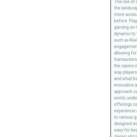
The rise of
the landscap
more access
before. Pla
gaming on-t
dynamic to t
such as Kiw
engagement 
allowing fo
transactions
the casino 
way players
and what be
innovative 
approach ca
world, unde
offerings c
experience 
to various 
designed wit
easy for be
classic slot