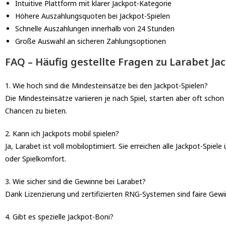
Intuitive Plattform mit klarer Jackpot-Kategorie
Höhere Auszahlungsquoten bei Jackpot-Spielen
Schnelle Auszahlungen innerhalb von 24 Stunden
Große Auswahl an sicheren Zahlungsoptionen
FAQ – Häufig gestellte Fragen zu Larabet Ja
1. Wie hoch sind die Mindesteinsätze bei den Jackpot-Spielen?
Die Mindesteinsätze variieren je nach Spiel, starten aber oft schon
Chancen zu bieten.
2. Kann ich Jackpots mobil spielen?
Ja, Larabet ist voll mobiloptimiert. Sie erreichen alle Jackpot-Spie
oder Spielkomfort.
3. Wie sicher sind die Gewinne bei Larabet?
Dank Lizenzierung und zertifizierten RNG-Systemen sind faire Gew
4. Gibt es spezielle Jackpot-Boni?