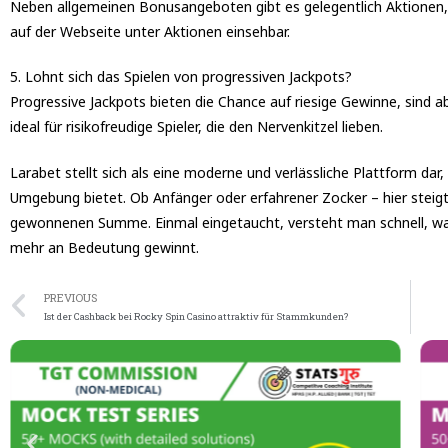
Neben allgemeinen Bonusangeboten gibt es gelegentlich Aktionen, di
auf der Webseite unter Aktionen einsehbar.
5. Lohnt sich das Spielen von progressiven Jackpots?
Progressive Jackpots bieten die Chance auf riesige Gewinne, sind 
ideal für risikofreudige Spieler, die den Nervenkitzel lieben.
Larabet stellt sich als eine moderne und verlässliche Plattform dar,
Umgebung bietet. Ob Anfänger oder erfahrener Zocker – hier steigt
gewonnenen Summe. Einmal eingetaucht, versteht man schnell, 
mehr an Bedeutung gewinnt.
PREVIOUS
Ist der Cashback bei Rocky Spin Casino attraktiv für Stammkunden?