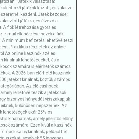
játszani. Játék kiválasztása:
különböző játékok között, és válaszd
l szeretnél kezdeni. Játék kezdése:
iválasztott játékra, és élvezd a
. A fiók létrehozása gyors és
 e-mail ellenőrzése növeli a fiók
. A minimum befizetés lehetővé teszi
ést. Praktikus részletek az online
ól Az online kaszinók széles
n kínálnak lehetőségeket, és a
ékosok számára is elérhetők számos
tékok. A 2026-ban elérhető kaszinók
000 játékot kínálnak, köztük számos
ategóriában. Az élő cashback
amely lehetővé teszik a játékosok
ogy bizonyos hányadát visszakapják
eiknek, különösen népszerűek. Az
k lehetőségek akár 25%-os
st is kínálhatnak, amely jelentős előny
ékosok számára. Ezen kívül a kaszinók
romóciókat is kínálnak, például heti
 bónuszokat, amelyek 55 ingyenes