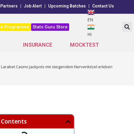
 Partners
|
Job Alert
|
Upcoming Batches
|
Contact Us
EN
ne Programme
Stats Guru Store
HI
INSURANCE
MOCKTEST
Larabet Casino Jackpots mit steigendem Nervenkitzel erleben
f Contents