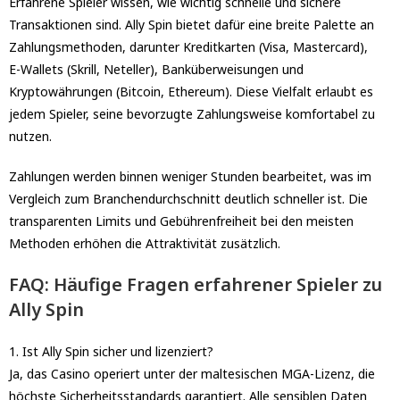
Erfahrene Spieler wissen, wie wichtig schnelle und sichere
Transaktionen sind. Ally Spin bietet dafür eine breite Palette an
Zahlungsmethoden, darunter Kreditkarten (Visa, Mastercard),
E-Wallets (Skrill, Neteller), Banküberweisungen und
Kryptowährungen (Bitcoin, Ethereum). Diese Vielfalt erlaubt es
jedem Spieler, seine bevorzugte Zahlungsweise komfortabel zu
nutzen.
Zahlungen werden binnen weniger Stunden bearbeitet, was im
Vergleich zum Branchendurchschnitt deutlich schneller ist. Die
transparenten Limits und Gebührenfreiheit bei den meisten
Methoden erhöhen die Attraktivität zusätzlich.
FAQ: Häufige Fragen erfahrener Spieler zu
Ally Spin
1. Ist Ally Spin sicher und lizenziert?
Ja, das Casino operiert unter der maltesischen MGA-Lizenz, die
höchste Sicherheitsstandards garantiert. Alle sensiblen Daten