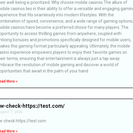
heir well-being is prioritized. Why choose mobile casinos The allure of
obile casinos lies in their ability to offer a versatile and engaging gamin
xperience that fits seamlessly into modern lifestyles. With the
ombination of speed, convenience, and a wide range of gaming options
obile casinos have become a preferred choice for many players. The
pportunity to access thrilling games from anywhere, coupled with
nticing bonuses and promotions specifically designed for mobile users,
akes this gaming format particularly appealing. Ultimately, the mobile
asino experience empowers players to enjoy their favorite games on
heir terms, ensuring that entertainment is always just a tap away.
mbrace the revolution of mobile gaming and discover a world of
pportunities that await in the palm of your hand.
ead More »
w-check-https://test.com/
ugust 7, 2026
w-check https://test.com
ead More »