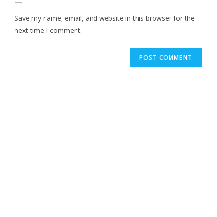
Save my name, email, and website in this browser for the
next time I comment.