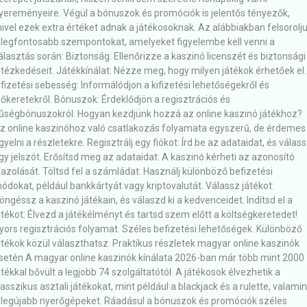
yereményeire. Végül a bónuszok és promóciók is jelentős tényezők,
ivel ezek extra értéket adnak a játékosoknak. Az alábbiakban felsorolj
 legfontosabb szempontokat, amelyeket figyelembe kell venni a
álasztás során: Biztonság: Ellenőrizze a kaszinó licenszét és biztonsági
ntézkedéseit. Játékkínálat: Nézze meg, hogy milyen játékok érhetőek el.
ifizetési sebesség: Informálódjon a kifizetési lehetőségekről és
dőkeretekről. Bónuszok: Érdeklődjön a regisztrációs és
űségbónuszokról. Hogyan kezdjünk hozzá az online kaszinó játékhoz?
z online kaszinóhoz való csatlakozás folyamata egyszerű, de érdemes
igyelni a részletekre. Regisztrálj egy fiókot: Írd be az adataidat, és válas
gy jelszót. Erősítsd meg az adataidat: A kaszinó kérheti az azonosító
gazolását. Töltsd fel a számládat: Használj különböző befizetési
ódokat, például bankkártyát vagy kriptovalutát. Válassz játékot:
öngéssz a kaszinó játékain, és válaszd ki a kedvenceidet. Indítsd el a
átékot: Élvezd a játékélményt és tartsd szem előtt a költségkeretedet!
yors regisztrációs folyamat. Széles befizetési lehetőségek. Különböző
átékok közül választhatsz. Praktikus részletek magyar online kaszinók
setén A magyar online kaszinók kínálata 2026-ban már több mint 2000
átékkal bővült a legjobb 74 szolgáltatótól. A játékosok élvezhetik a
lasszikus asztali játékokat, mint például a blackjack és a rulette, valamin
 legújabb nyerőgépeket. Ráadásul a bónuszok és promóciók széles