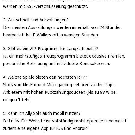
werden mit SSL-Verschlüsselung geschützt.
2. Wie schnell sind Auszahlungen?
Die meisten Auszahlungen werden innerhalb von 24 Stunden
bearbeitet, bei E-Wallets oft in wenigen Stunden.
3. Gibt es ein VIP-Programm für Langzeitspieler?
Ja, ein mehrstufiges Treueprogramm bietet exklusive Prämien,
persönliche Betreuung und individuelle Bonusaktionen.
4. Welche Spiele bieten den höchsten RTP?
Slots von NetEnt und Microgaming gehören zu den Top-
Anbietern mit hohen Rückzahlungsquoten (bis zu 98 % bei
einigen Titeln).
5. Kann ich Ally Spin auch mobil nutzen?
Definitiv. Die Website ist vollständig mobil-optimiert und bietet
zudem eine eigene App für iOS und Android.