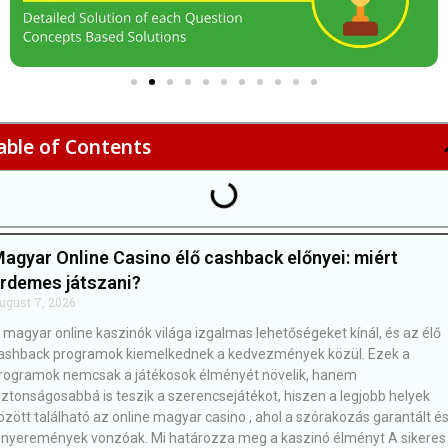
able of Contents
agyar Online Casino élő cashback előnyei: miért
rdemes játszani?
ugust 7, 2026
 magyar online kaszinók világa izgalmas lehetőségeket kínál, és az élő
ashback programok kiemelkednek a kedvezmények közül. Ezek a
rogramok nemcsak a játékosok élményét növelik, hanem
iztonságosabbá is teszik a szerencsejátékot, hiszen a legjobb helyek
özött található az online magyar casino , ahol a szórakozás garantált é
 nyeremények vonzóak. Mi határozza meg a kaszinó élményt A sikeres