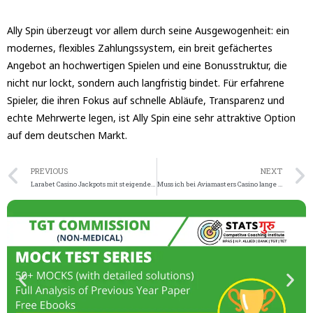
Ally Spin überzeugt vor allem durch seine Ausgewogenheit: ein
modernes, flexibles Zahlungssystem, ein breit gefächertes
Angebot an hochwertigen Spielen und eine Bonusstruktur, die
nicht nur lockt, sondern auch langfristig bindet. Für erfahrene
Spieler, die ihren Fokus auf schnelle Abläufe, Transparenz und
echte Mehrwerte legen, ist Ally Spin eine sehr attraktive Option
auf dem deutschen Markt.
PREVIOUS
NEXT
Larabet Casino Jackpots mit steigendem Nervenkitzel erleben
Muss ich bei Aviamasters Casino lange auf die Kontoaktivierung warten?