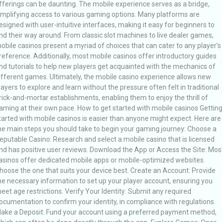
fferings can be daunting. The mobile experience serves as a bridge,
implifying access to various gaming options. Many platforms are
esigned with user-intuitive interfaces, making it easy for beginners to
ind their way around. From classic slot machines to live dealer games,
obile casinos present a myriad of choices that can cater to any player’s
reference. Additionally, most mobile casinos offer introductory guides
nd tutorials to help new players get acquainted with the mechanics of
ifferent games. Ultimately, the mobile casino experience allows new
layers to explore and learn without the pressure often felt in traditional
rick-and-mortar establishments, enabling them to enjoy the thrill of
aming at their own pace. How to get started with mobile casinos Gettin
tarted with mobile casinos is easier than anyone might expect. Here are
he main steps you should take to begin your gaming journey: Choose a
eputable Casino: Research and select a mobile casino that is licensed
nd has positive user reviews. Download the App or Access the Site: Mos
asinos offer dedicated mobile apps or mobile-optimized websites.
hoose the one that suits your device best. Create an Account: Provide
he necessary information to set up your player account, ensuring you
eet age restrictions. Verify Your Identity: Submit any required
ocumentation to confirm your identity, in compliance with regulations.
ake a Deposit: Fund your account using a preferred payment method,