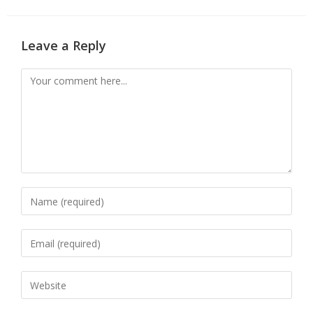
Leave a Reply