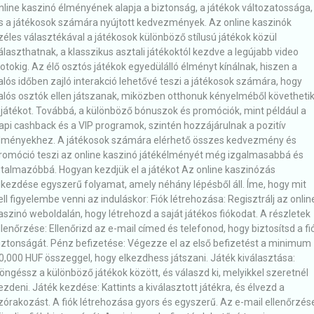
nline kaszinó élményének alapja a biztonság, a játékok változatossága,
s a játékosok számára nyújtott kedvezmények. Az online kaszinók
zéles választékával a játékosok különböző stílusú játékok közül
álaszthatnak, a klasszikus asztali játékoktól kezdve a legújabb video
lotokig. Az élő osztós játékok egyedülálló élményt kínálnak, hiszen a
alós időben zajló interakció lehetővé teszi a játékosok számára, hogy
alós osztók ellen játszanak, miközben otthonuk kényelméből követheti
 játékot. Továbbá, a különböző bónuszok és promóciók, mint például a
api cashback és a VIP programok, szintén hozzájárulnak a pozitív
lményekhez. A játékosok számára elérhető összes kedvezmény és
romóció teszi az online kaszinó játékélményét még izgalmasabbá és
utalmazóbbá. Hogyan kezdjük el a játékot Az online kaszinózás
lkezdése egyszerű folyamat, amely néhány lépésből áll. Íme, hogy mit
ell figyelembe venni az induláskor: Fiók létrehozása: Regisztrálj az onlin
aszinó weboldalán, hogy létrehozd a saját játékos fiókodat. A részletek
llenőrzése: Ellenőrizd az e-mail címed és telefonod, hogy biztosítsd a fi
iztonságát. Pénz befizetése: Végezze el az első befizetést a minimum
0,000 HUF összeggel, hogy elkezdhess játszani. Játék kiválasztása:
öngéssz a különböző játékok között, és válaszd ki, melyikkel szeretnél
ezdeni. Játék kezdése: Kattints a kiválasztott játékra, és élvezd a
zórakozást. A fiók létrehozása gyors és egyszerű. Az e-mail ellenőrzés