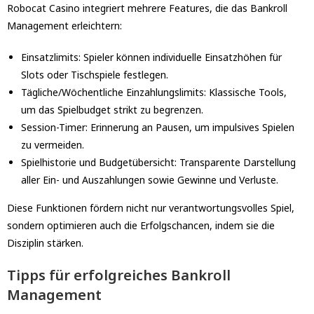
Robocat Casino integriert mehrere Features, die das Bankroll
Management erleichtern:
Einsatzlimits: Spieler können individuelle Einsatzhöhen für
Slots oder Tischspiele festlegen.
Tägliche/Wöchentliche Einzahlungslimits: Klassische Tools,
um das Spielbudget strikt zu begrenzen.
Session-Timer: Erinnerung an Pausen, um impulsives Spielen
zu vermeiden.
Spielhistorie und Budgetübersicht: Transparente Darstellung
aller Ein- und Auszahlungen sowie Gewinne und Verluste.
Diese Funktionen fördern nicht nur verantwortungsvolles Spiel,
sondern optimieren auch die Erfolgschancen, indem sie die
Disziplin stärken.
Tipps für erfolgreiches Bankroll
Management