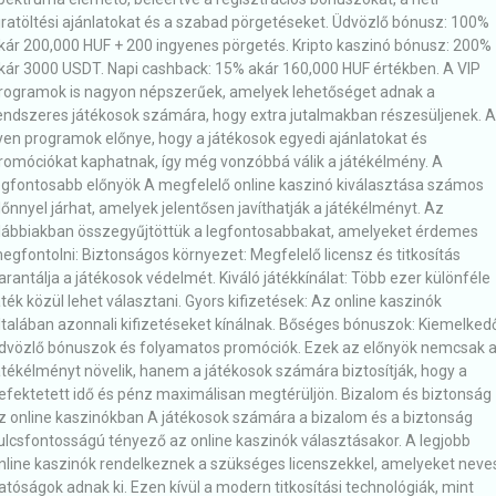
jratöltési ajánlatokat és a szabad pörgetéseket. Üdvözlő bónusz: 100%
kár 200,000 HUF + 200 ingyenes pörgetés. Kripto kaszinó bónusz: 200%
kár 3000 USDT. Napi cashback: 15% akár 160,000 HUF értékben. A VIP
rogramok is nagyon népszerűek, amelyek lehetőséget adnak a
endszeres játékosok számára, hogy extra jutalmakban részesüljenek. 
lyen programok előnye, hogy a játékosok egyedi ajánlatokat és
romóciókat kaphatnak, így még vonzóbbá válik a játékélmény. A
egfontosabb előnyök A megfelelő online kaszinó kiválasztása számos
lőnnyel járhat, amelyek jelentősen javíthatják a játékélményt. Az
lábbiakban összegyűjtöttük a legfontosabbakat, amelyeket érdemes
egfontolni: Biztonságos környezet: Megfelelő licensz és titkosítás
arantálja a játékosok védelmét. Kiváló játékkínálat: Több ezer különféle
áték közül lehet választani. Gyors kifizetések: Az online kaszinók
ltalában azonnali kifizetéseket kínálnak. Bőséges bónuszok: Kiemelked
dvözlő bónuszok és folyamatos promóciók. Ezek az előnyök nemcsak 
átékélményt növelik, hanem a játékosok számára biztosítják, hogy a
efektetett idő és pénz maximálisan megtérüljön. Bizalom és biztonság
z online kaszinókban A játékosok számára a bizalom és a biztonság
ulcsfontosságú tényező az online kaszinók választásakor. A legjobb
nline kaszinók rendelkeznek a szükséges licenszekkel, amelyeket neve
atóságok adnak ki. Ezen kívül a modern titkosítási technológiák, mint