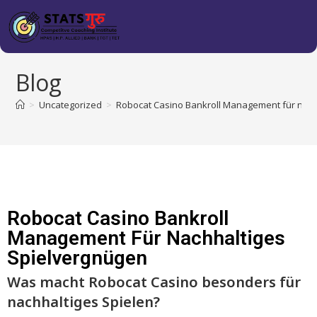
Blog
>
Uncategorized
>
Robocat Casino Bankroll Management für nach
Robocat Casino Bankroll
Management Für Nachhaltiges
Spielvergnügen
Was macht Robocat Casino besonders für
nachhaltiges Spielen?