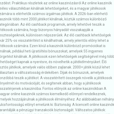
ezdést. Praktikus részletek az online kaszinózásról Az online kaszinók
zéles választékban kínálnak lehetőségeket, és a magyar játékosok
zámára is elérhetők számos izgalmas játékok. A 2026-ban elérhető
aszinók több mint 2000 játékot kínálnak, köztük számos különböző
ategóriában. Az élő cashback programok, amely lehetővé teszik a
átékosok számára, hogy bizonyos hányadát visszakapják a
eszteségeiknek, különösen népszerűek. Az élő cashback lehetőségek
kár 25%-os visszatérítést is kínálhatnak, amely jelentős előny lehet a
átékosok számára. Ezen kívül a kaszinók különböző promóciókat is
ínálnak, például heti újratöltési bónuszokat, amelyek 55 ingyenes
örgetést kínálnak. A játékosok ezen lehetőségek segítségével még töb
ehetőséget kapnak a nyerésre, és növelhetik a játékélményüket. Élő
sztós játékok, amelyek valós időben zajlanak. 2000+ játék közül lehet
álasztani a változatosság érdekében. Díjak és bónuszok, amelyek
onzóbbá teszik a játékot. A visszatérített összegek növelik a játékosok
ényelmét és motivációját, és segítenek abban, hogy a játékosok
isszatérjenek a kaszinóba. Fontos előnyök az online kaszinókban A
agyar online kaszinók számos kiemelkedő előnnyel rendelkeznek,
melyek hozzájárulnak a játékosok élményéhez. Az alábbiakban néhány
ulcsfontosságú előnyt emelünk ki: Biztonság: A licencelt online kaszinó
arantálják a pénzügyi tranzakciók biztonságát. Változatos játékok: