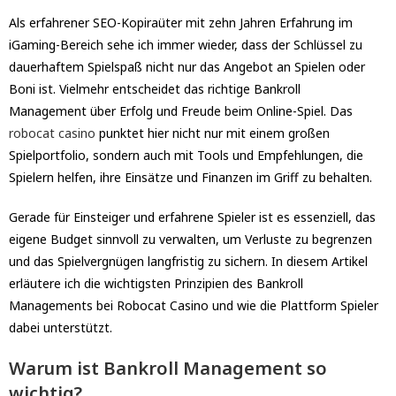
Als erfahrener SEO-Kopiraüter mit zehn Jahren Erfahrung im
iGaming-Bereich sehe ich immer wieder, dass der Schlüssel zu
dauerhaftem Spielspaß nicht nur das Angebot an Spielen oder
Boni ist. Vielmehr entscheidet das richtige Bankroll
Management über Erfolg und Freude beim Online-Spiel. Das
robocat casino
punktet hier nicht nur mit einem großen
Spielportfolio, sondern auch mit Tools und Empfehlungen, die
Spielern helfen, ihre Einsätze und Finanzen im Griff zu behalten.
Gerade für Einsteiger und erfahrene Spieler ist es essenziell, das
eigene Budget sinnvoll zu verwalten, um Verluste zu begrenzen
und das Spielvergnügen langfristig zu sichern. In diesem Artikel
erläutere ich die wichtigsten Prinzipien des Bankroll
Managements bei Robocat Casino und wie die Plattform Spieler
dabei unterstützt.
Warum ist Bankroll Management so
wichtig?