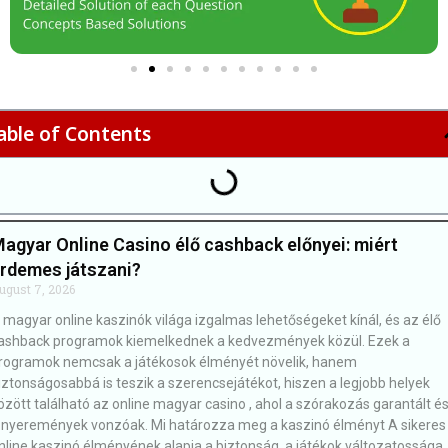
able of Contents
agyar Online Casino élő cashback előnyei: miért
rdemes játszani?
ugust 7, 2026
 magyar online kaszinók világa izgalmas lehetőségeket kínál, és az élő
ashback programok kiemelkednek a kedvezmények közül. Ezek a
rogramok nemcsak a játékosok élményét növelik, hanem
iztonságosabbá is teszik a szerencsejátékot, hiszen a legjobb helyek
özött található az online magyar casino , ahol a szórakozás garantált é
 nyeremények vonzóak. Mi határozza meg a kaszinó élményt A sikeres
nline kaszinó élményének alapja a biztonság, a játékok változatossága,