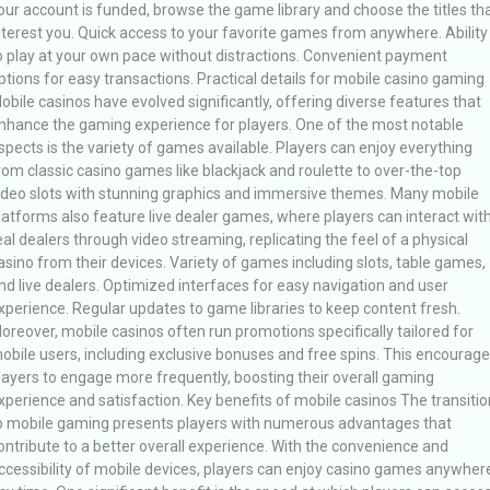
our account is funded, browse the game library and choose the titles th
nterest you. Quick access to your favorite games from anywhere. Ability
o play at your own pace without distractions. Convenient payment
ptions for easy transactions. Practical details for mobile casino gaming
obile casinos have evolved significantly, offering diverse features that
nhance the gaming experience for players. One of the most notable
spects is the variety of games available. Players can enjoy everything
rom classic casino games like blackjack and roulette to over-the-top
ideo slots with stunning graphics and immersive themes. Many mobile
latforms also feature live dealer games, where players can interact wit
eal dealers through video streaming, replicating the feel of a physical
asino from their devices. Variety of games including slots, table games,
nd live dealers. Optimized interfaces for easy navigation and user
xperience. Regular updates to game libraries to keep content fresh.
oreover, mobile casinos often run promotions specifically tailored for
obile users, including exclusive bonuses and free spins. This encourag
layers to engage more frequently, boosting their overall gaming
xperience and satisfaction. Key benefits of mobile casinos The transitio
o mobile gaming presents players with numerous advantages that
ontribute to a better overall experience. With the convenience and
ccessibility of mobile devices, players can enjoy casino games anywher