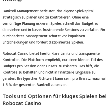
Bankroll Management bedeutet, das eigene Spielkapital
strategisch zu planen und zu kontrollieren. Ohne eine
vernünftige Planung riskieren Spieler, schnell das Budget zu
überziehen und in kurze, frustrierende Sessions zu verfallen. Ein
durchdachtes Management schützt vor impulsiven
Entscheidungen und fördert diszipliniertes Spielen.
Robocat Casino bietet hierfür klare Limits und transparente
Kontrollen. Die Plattform empfiehlt, nur einen kleinen Teil des
Budgets pro Session oder Einsatz zu riskieren. Das hilft, die
Kontrolle zu behalten und nicht in finanzielle Engpässe zu
geraten. Ein typischer Richtwert kann sein, pro Einsatz maximal
1-5 % der gesamten Bankroll zu setzen.
Tools und Optionen für kluges Spielen bei
Robocat Casino