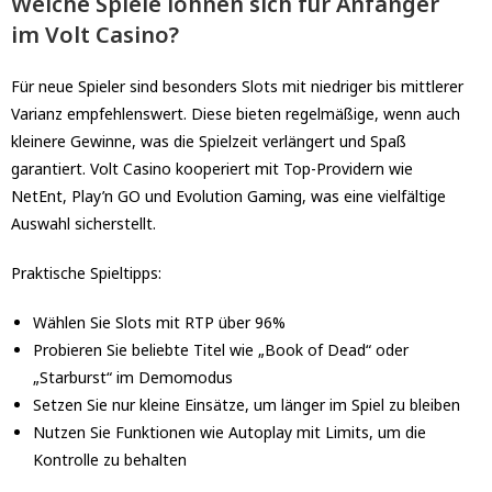
Welche Spiele lohnen sich für Anfänger
im Volt Casino?
Für neue Spieler sind besonders Slots mit niedriger bis mittlerer
Varianz empfehlenswert. Diese bieten regelmäßige, wenn auch
kleinere Gewinne, was die Spielzeit verlängert und Spaß
garantiert. Volt Casino kooperiert mit Top-Providern wie
NetEnt, Play’n GO und Evolution Gaming, was eine vielfältige
Auswahl sicherstellt.
Praktische Spieltipps:
Wählen Sie Slots mit RTP über 96%
Probieren Sie beliebte Titel wie „Book of Dead“ oder
„Starburst“ im Demomodus
Setzen Sie nur kleine Einsätze, um länger im Spiel zu bleiben
Nutzen Sie Funktionen wie Autoplay mit Limits, um die
Kontrolle zu behalten