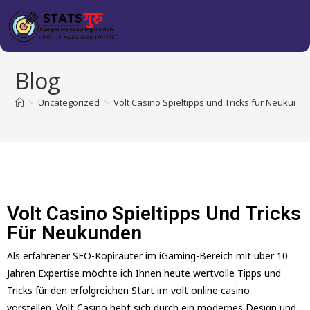
Blog
>
Uncategorized
>
Volt Casino Spieltipps und Tricks für Neukund
Volt Casino Spieltipps Und Tricks
Für Neukunden
Als erfahrener SEO-Kopiraüter im iGaming-Bereich mit über 10
Jahren Expertise möchte ich Ihnen heute wertvolle Tipps und
Tricks für den erfolgreichen Start im volt online casino
vorstellen. Volt Casino hebt sich durch ein modernes Design und