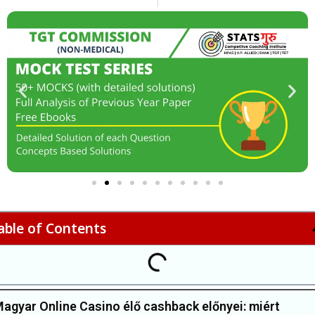
able of Contents
agyar Online Casino élő cashback előnyei: miért