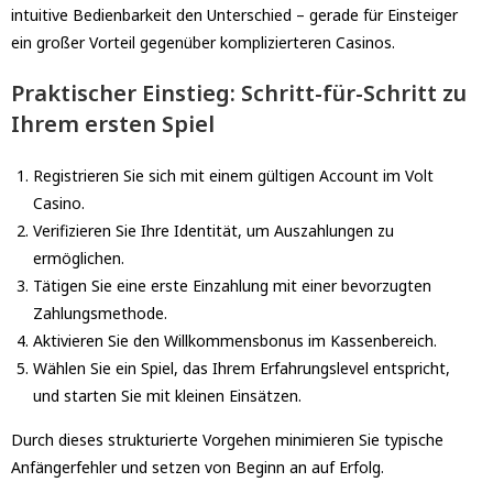
intuitive Bedienbarkeit den Unterschied – gerade für Einsteiger
ein großer Vorteil gegenüber komplizierteren Casinos.
Praktischer Einstieg: Schritt-für-Schritt zu
Ihrem ersten Spiel
Registrieren Sie sich mit einem gültigen Account im Volt
Casino.
Verifizieren Sie Ihre Identität, um Auszahlungen zu
ermöglichen.
Tätigen Sie eine erste Einzahlung mit einer bevorzugten
Zahlungsmethode.
Aktivieren Sie den Willkommensbonus im Kassenbereich.
Wählen Sie ein Spiel, das Ihrem Erfahrungslevel entspricht,
und starten Sie mit kleinen Einsätzen.
Durch dieses strukturierte Vorgehen minimieren Sie typische
Anfängerfehler und setzen von Beginn an auf Erfolg.