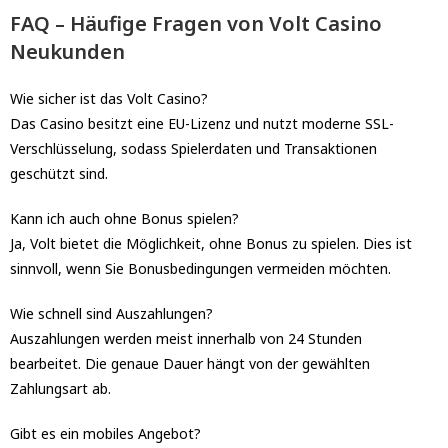
FAQ – Häufige Fragen von Volt Casino
Neukunden
Wie sicher ist das Volt Casino?
Das Casino besitzt eine EU-Lizenz und nutzt moderne SSL-
Verschlüsselung, sodass Spielerdaten und Transaktionen
geschützt sind.
Kann ich auch ohne Bonus spielen?
Ja, Volt bietet die Möglichkeit, ohne Bonus zu spielen. Dies ist
sinnvoll, wenn Sie Bonusbedingungen vermeiden möchten.
Wie schnell sind Auszahlungen?
Auszahlungen werden meist innerhalb von 24 Stunden
bearbeitet. Die genaue Dauer hängt von der gewählten
Zahlungsart ab.
Gibt es ein mobiles Angebot?