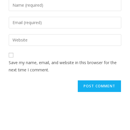
Save my name, email, and website in this browser for the
next time I comment.