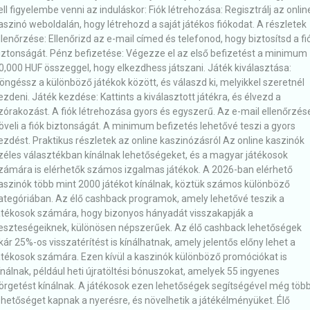
ell figyelembe venni az induláskor: Fiók létrehozása: Regisztrálj az onlin
aszinó weboldalán, hogy létrehozd a saját játékos fiókodat. A részletek
llenőrzése: Ellenőrizd az e-mail címed és telefonod, hogy biztosítsd a fi
iztonságát. Pénz befizetése: Végezze el az első befizetést a minimum
0,000 HUF összeggel, hogy elkezdhess játszani. Játék kiválasztása:
öngéssz a különböző játékok között, és válaszd ki, melyikkel szeretnél
ezdeni. Játék kezdése: Kattints a kiválasztott játékra, és élvezd a
zórakozást. A fiók létrehozása gyors és egyszerű. Az e-mail ellenőrzés
öveli a fiók biztonságát. A minimum befizetés lehetővé teszi a gyors
ezdést. Praktikus részletek az online kaszinózásról Az online kaszinók
zéles választékban kínálnak lehetőségeket, és a magyar játékosok
zámára is elérhetők számos izgalmas játékok. A 2026-ban elérhető
aszinók több mint 2000 játékot kínálnak, köztük számos különböző
ategóriában. Az élő cashback programok, amely lehetővé teszik a
átékosok számára, hogy bizonyos hányadát visszakapják a
eszteségeiknek, különösen népszerűek. Az élő cashback lehetőségek
kár 25%-os visszatérítést is kínálhatnak, amely jelentős előny lehet a
átékosok számára. Ezen kívül a kaszinók különböző promóciókat is
ínálnak, például heti újratöltési bónuszokat, amelyek 55 ingyenes
örgetést kínálnak. A játékosok ezen lehetőségek segítségével még töb
ehetőséget kapnak a nyerésre, és növelhetik a játékélményüket. Élő