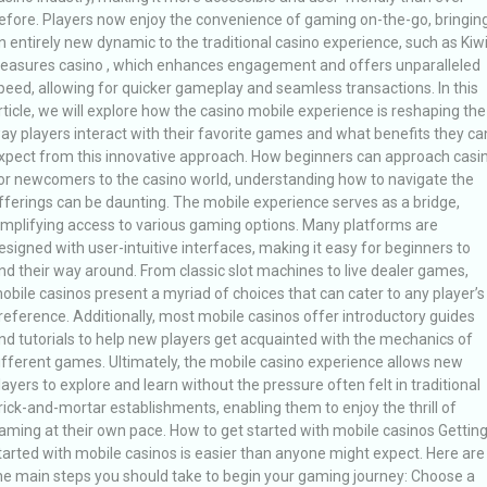
efore. Players now enjoy the convenience of gaming on-the-go, bringin
n entirely new dynamic to the traditional casino experience, such as Kiw
reasures casino , which enhances engagement and offers unparalleled
peed, allowing for quicker gameplay and seamless transactions. In this
rticle, we will explore how the casino mobile experience is reshaping the
ay players interact with their favorite games and what benefits they ca
xpect from this innovative approach. How beginners can approach casi
or newcomers to the casino world, understanding how to navigate the
fferings can be daunting. The mobile experience serves as a bridge,
implifying access to various gaming options. Many platforms are
esigned with user-intuitive interfaces, making it easy for beginners to
ind their way around. From classic slot machines to live dealer games,
obile casinos present a myriad of choices that can cater to any player’s
reference. Additionally, most mobile casinos offer introductory guides
nd tutorials to help new players get acquainted with the mechanics of
ifferent games. Ultimately, the mobile casino experience allows new
layers to explore and learn without the pressure often felt in traditional
rick-and-mortar establishments, enabling them to enjoy the thrill of
aming at their own pace. How to get started with mobile casinos Gettin
tarted with mobile casinos is easier than anyone might expect. Here are
he main steps you should take to begin your gaming journey: Choose a