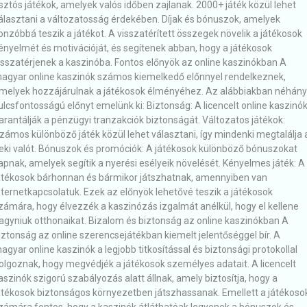
sztós játékok, amelyek valós időben zajlanak. 2000+ játék közül lehet
álasztani a változatosság érdekében. Díjak és bónuszok, amelyek
onzóbbá teszik a játékot. A visszatérített összegek növelik a játékosok
ényelmét és motivációját, és segítenek abban, hogy a játékosok
isszatérjenek a kaszinóba. Fontos előnyök az online kaszinókban A
agyar online kaszinók számos kiemelkedő előnnyel rendelkeznek,
melyek hozzájárulnak a játékosok élményéhez. Az alábbiakban néhány
ulcsfontosságú előnyt emelünk ki: Biztonság: A licencelt online kaszinó
arantálják a pénzügyi tranzakciók biztonságát. Változatos játékok:
zámos különböző játék közül lehet választani, így mindenki megtalálja 
eki valót. Bónuszok és promóciók: A játékosok különböző bónuszokat
apnak, amelyek segítik a nyerési esélyeik növelését. Kényelmes játék: A
átékosok bárhonnan és bármikor játszhatnak, amennyiben van
nternetkapcsolatuk. Ezek az előnyök lehetővé teszik a játékosok
zámára, hogy élvezzék a kaszinózás izgalmát anélkül, hogy el kellene
agyniuk otthonaikat. Bizalom és biztonság az online kaszinókban A
iztonság az online szerencsejátékban kiemelt jelentőséggel bír. A
agyar online kaszinók a legjobb titkosítással és biztonsági protokollal
olgoznak, hogy megvédjék a játékosok személyes adatait. A licencelt
aszinók szigorú szabályozás alatt állnak, amely biztosítja, hogy a
átékosok biztonságos környezetben játszhassanak. Emellett a játékoso
zámára fontos, hogy a kaszinók átláthatóak legyenek a bónuszok és