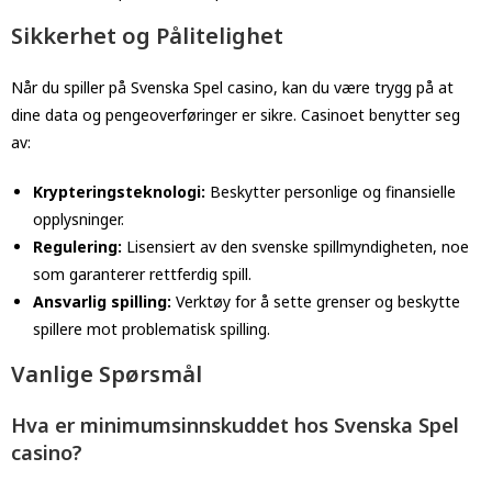
Sikkerhet og Pålitelighet
Når du spiller på Svenska Spel casino, kan du være trygg på at
dine data og pengeoverføringer er sikre. Casinoet benytter seg
av:
Krypteringsteknologi:
Beskytter personlige og finansielle
opplysninger.
Regulering:
Lisensiert av den svenske spillmyndigheten, noe
som garanterer rettferdig spill.
Ansvarlig spilling:
Verktøy for å sette grenser og beskytte
spillere mot problematisk spilling.
Vanlige Spørsmål
Hva er minimumsinnskuddet hos Svenska Spel
casino?