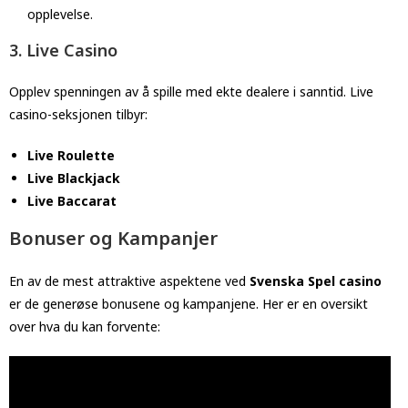
opplevelse.
3. Live Casino
Opplev spenningen av å spille med ekte dealere i sanntid. Live
casino-seksjonen tilbyr:
Live Roulette
Live Blackjack
Live Baccarat
Bonuser og Kampanjer
En av de mest attraktive aspektene ved
Svenska Spel casino
er de generøse bonusene og kampanjene. Her er en oversikt
over hva du kan forvente: