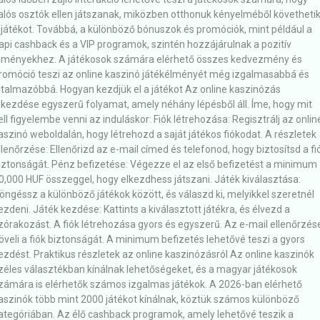
alós osztók ellen játszanak, miközben otthonuk kényelméből követheti
 játékot. Továbbá, a különböző bónuszok és promóciók, mint például a
api cashback és a VIP programok, szintén hozzájárulnak a pozitív
lményekhez. A játékosok számára elérhető összes kedvezmény és
romóció teszi az online kaszinó játékélményét még izgalmasabbá és
utalmazóbbá. Hogyan kezdjük el a játékot Az online kaszinózás
lkezdése egyszerű folyamat, amely néhány lépésből áll. Íme, hogy mit
ell figyelembe venni az induláskor: Fiók létrehozása: Regisztrálj az onlin
aszinó weboldalán, hogy létrehozd a saját játékos fiókodat. A részletek
llenőrzése: Ellenőrizd az e-mail címed és telefonod, hogy biztosítsd a fi
iztonságát. Pénz befizetése: Végezze el az első befizetést a minimum
0,000 HUF összeggel, hogy elkezdhess játszani. Játék kiválasztása:
öngéssz a különböző játékok között, és válaszd ki, melyikkel szeretnél
ezdeni. Játék kezdése: Kattints a kiválasztott játékra, és élvezd a
zórakozást. A fiók létrehozása gyors és egyszerű. Az e-mail ellenőrzés
öveli a fiók biztonságát. A minimum befizetés lehetővé teszi a gyors
ezdést. Praktikus részletek az online kaszinózásról Az online kaszinók
zéles választékban kínálnak lehetőségeket, és a magyar játékosok
zámára is elérhetők számos izgalmas játékok. A 2026-ban elérhető
aszinók több mint 2000 játékot kínálnak, köztük számos különböző
ategóriában. Az élő cashback programok, amely lehetővé teszik a