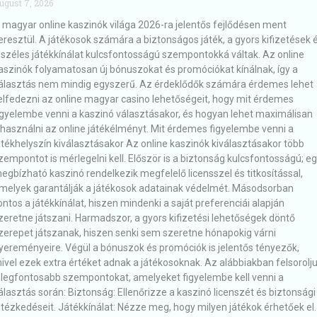
ugust 7, 2026
 magyar online kaszinók világa 2026-ra jelentős fejlődésen ment
eresztül. A játékosok számára a biztonságos játék, a gyors kifizetések 
 széles játékkínálat kulcsfontosságú szempontokká váltak. Az online
aszinók folyamatosan új bónuszokat és promóciókat kínálnak, így a
álasztás nem mindig egyszerű. Az érdeklődők számára érdemes lehet
elfedezni az online magyar casino lehetőségeit, hogy mit érdemes
igyelembe venni a kaszinó választásakor, és hogyan lehet maximálisan
ihasználni az online játékélményt. Mit érdemes figyelembe venni a
átékhelyszín kiválasztásakor Az online kaszinók kiválasztásakor több
zempontot is mérlegelni kell. Először is a biztonság kulcsfontosságú; e
egbízható kaszinó rendelkezik megfelelő licensszel és titkosítással,
melyek garantálják a játékosok adatainak védelmét. Másodsorban
ontos a játékkínálat, hiszen mindenki a saját preferenciái alapján
zeretne játszani. Harmadszor, a gyors kifizetési lehetőségek döntő
zerepet játszanak, hiszen senki sem szeretne hónapokig várni
yereményeire. Végül a bónuszok és promóciók is jelentős tényezők,
ivel ezek extra értéket adnak a játékosoknak. Az alábbiakban felsorolj
 legfontosabb szempontokat, amelyeket figyelembe kell venni a
álasztás során: Biztonság: Ellenőrizze a kaszinó licenszét és biztonsági
ntézkedéseit. Játékkínálat: Nézze meg, hogy milyen játékok érhetőek el.