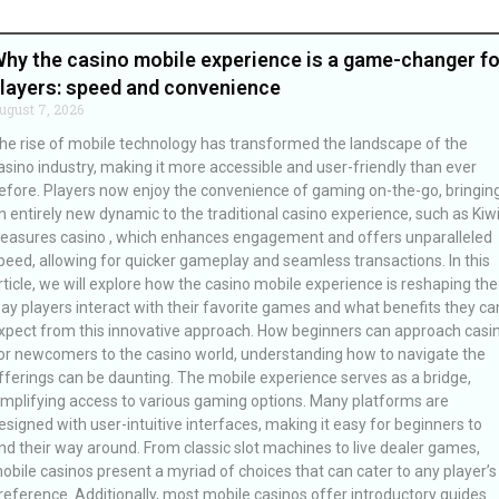
hy the casino mobile experience is a game-changer fo
layers: speed and convenience
ugust 7, 2026
he rise of mobile technology has transformed the landscape of the
asino industry, making it more accessible and user-friendly than ever
efore. Players now enjoy the convenience of gaming on-the-go, bringin
n entirely new dynamic to the traditional casino experience, such as Kiw
reasures casino , which enhances engagement and offers unparalleled
peed, allowing for quicker gameplay and seamless transactions. In this
rticle, we will explore how the casino mobile experience is reshaping the
ay players interact with their favorite games and what benefits they ca
xpect from this innovative approach. How beginners can approach casi
or newcomers to the casino world, understanding how to navigate the
fferings can be daunting. The mobile experience serves as a bridge,
implifying access to various gaming options. Many platforms are
esigned with user-intuitive interfaces, making it easy for beginners to
ind their way around. From classic slot machines to live dealer games,
obile casinos present a myriad of choices that can cater to any player’s
reference. Additionally, most mobile casinos offer introductory guides