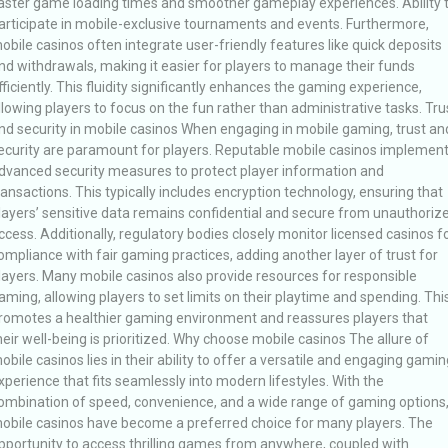
aster game loading times and smoother gameplay experiences. Ability 
articipate in mobile-exclusive tournaments and events. Furthermore,
obile casinos often integrate user-friendly features like quick deposits
nd withdrawals, making it easier for players to manage their funds
fficiently. This fluidity significantly enhances the gaming experience,
llowing players to focus on the fun rather than administrative tasks. Tru
nd security in mobile casinos When engaging in mobile gaming, trust an
ecurity are paramount for players. Reputable mobile casinos implemen
dvanced security measures to protect player information and
ransactions. This typically includes encryption technology, ensuring that
layers’ sensitive data remains confidential and secure from unauthoriz
ccess. Additionally, regulatory bodies closely monitor licensed casinos f
ompliance with fair gaming practices, adding another layer of trust for
layers. Many mobile casinos also provide resources for responsible
aming, allowing players to set limits on their playtime and spending. Thi
romotes a healthier gaming environment and reassures players that
heir well-being is prioritized. Why choose mobile casinos The allure of
obile casinos lies in their ability to offer a versatile and engaging gamin
xperience that fits seamlessly into modern lifestyles. With the
ombination of speed, convenience, and a wide range of gaming options
obile casinos have become a preferred choice for many players. The
pportunity to access thrilling games from anywhere, coupled with