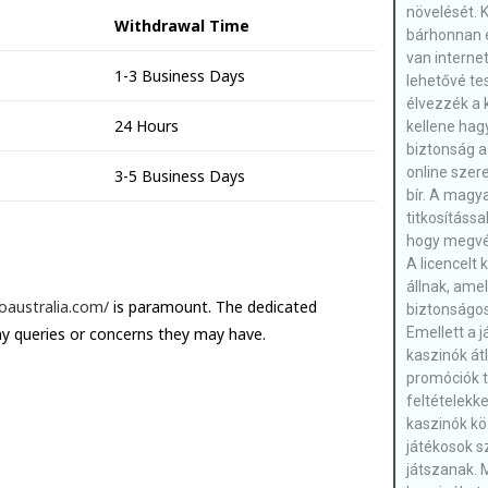
növelését. 
Withdrawal Time
bárhonnan 
van interne
1-3 Business Days
lehetővé te
élvezzék a 
24 Hours
kellene hag
biztonság a
online szer
3-5 Business Days
bír. A magya
titkosítássa
hogy megvéd
A licencelt
állnak, amel
roaustralia.com/
is paramount. The dedicated
biztonságo
Emellett a 
any queries or concerns they may have.
kaszinók át
promóciók t
feltételekke
kaszinók kö
játékosok s
játszanak. 