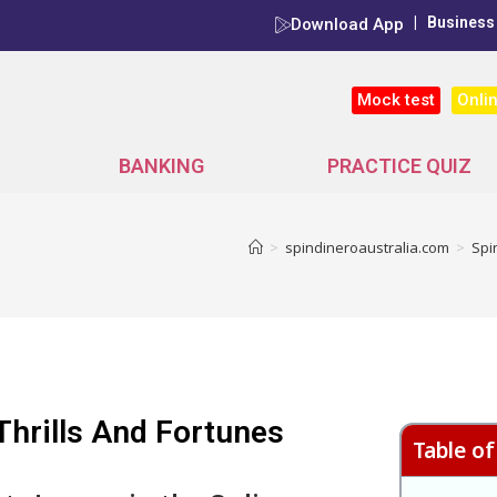
|
Business
Download App
Onli
Mock test
BANKING
PRACTICE QUIZ
>
spindineroaustralia.com
>
Spi
Thrills And Fortunes
Table o