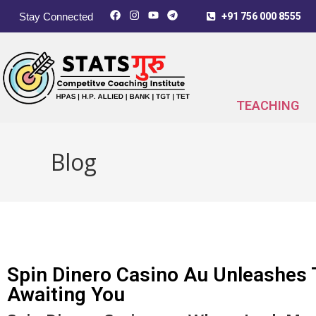
Stay Connected
+91 756 000 8555
TEACHING
Blog
Spin Dinero Casino Au Unleashes 
Awaiting You