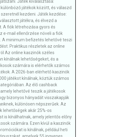
játszani. Játék kiválasztása:
különböző játékok között, és válaszd
l szeretnél kezdeni. Játék kezdése:
iválasztott játékra, és élvezd a
. A fiók létrehozása gyors és
 e-mail ellenőrzése növeli a fiók
. A minimum befizetés lehetővé teszi
ést. Praktikus részletek az online
ól Az online kaszinók széles
n kínálnak lehetőségeket, és a
ékosok számára is elérhetők számos
tékok. A 2026-ban elérhető kaszinók
000 játékot kínálnak, köztük számos
ategóriában. Az élő cashback
amely lehetővé teszik a játékosok
ogy bizonyos hányadát visszakapják
eiknek, különösen népszerűek. Az
k lehetőségek akár 25%-os
st is kínálhatnak, amely jelentős előny
ékosok számára. Ezen kívül a kaszinók
romóciókat is kínálnak, például heti
 bónuszokat, amelyek 55 ingyenes