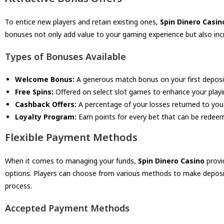
To entice new players and retain existing ones,
Spin Dinero Casin
bonuses not only add value to your gaming experience but also inc
Types of Bonuses Available
Welcome Bonus:
A generous match bonus on your first deposi
Free Spins:
Offered on select slot games to enhance your playi
Cashback Offers:
A percentage of your losses returned to you
Loyalty Program:
Earn points for every bet that can be redee
Flexible Payment Methods
When it comes to managing your funds,
Spin Dinero Casino
provi
options. Players can choose from various methods to make deposi
process.
Accepted Payment Methods