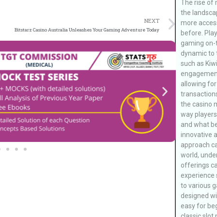
The rise of
the landscap
NEXT
more access
Bitstarz Casino Australia Unleashes Your Gaming Adventure Today
before. Pla
gaming on-t
dynamic to t
such as Kiw
engagement 
allowing fo
transactions
the casino 
way players
and what be
innovative 
approach ca
world, unde
offerings c
experience 
to various 
designed wit
easy for be
classic slot