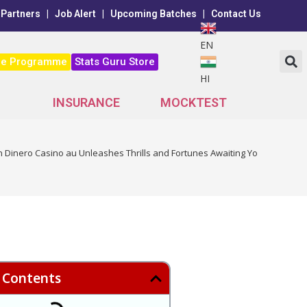
 Partners
|
Job Alert
|
Upcoming Batches
|
Contact Us
EN
ne Programme
Stats Guru Store
HI
INSURANCE
MOCKTEST
n Dinero Casino au Unleashes Thrills and Fortunes Awaiting You
f Contents