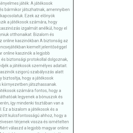
Kényelmes játék: A játékosok
és bármikor játszhatnak, amennyiben
tkapcsolatuk. Ezek az előnyök
szik a játékosok számára, hogy
kaszinózás izgalmát anélkül, hogy el
yniuk otthonaikat. Bizalom és
z online kaszinókban A biztonság az
encsejátékban kiemelt jelentőséggel
r online kaszinók a legjobb
l és biztonsági protokollal dolgoznak,
jék a játékosok személyes adatait.
 kaszinók szigorú szabályozás alatt
y biztosítja, hogy a játékosok
s környezetben játszhassanak.
játékosok számára fontos, hogy a
láthatóak legyenek a bónuszok és
erén, így mindenki tisztában van a
l. Ez a bizalom a játékosok és a
zött kulcsfontosságú ahhoz, hogy a
zívesen térjenek vissza és ismételten
Miért válaszd a legjobb magyar online