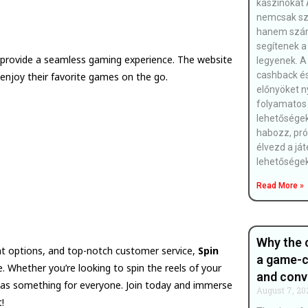
kaszinókat 
nemcsak szó
hanem számo
segítenek a
 provide a seamless gaming experience. The website
legyenek. A
cashback é
 enjoy their favorite games on the go.
előnyöket n
folyamatos 
lehetőségek
habozz, prób
élvezd a já
lehetőségek
Read More »
Why the 
ent options, and top-notch customer service,
Spin
a game-c
. Whether you’re looking to spin the reels of your
and conv
o has something for everyone. Join today and immerse
August 7, 20
!