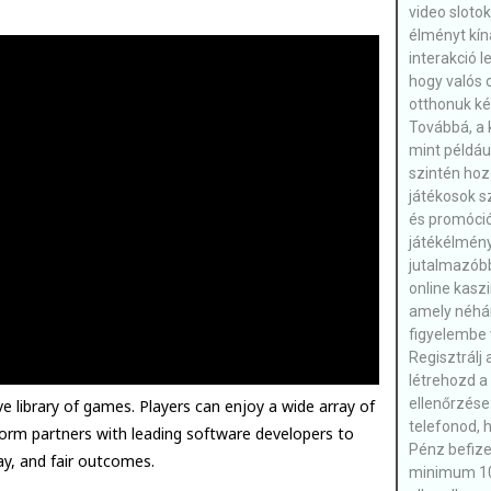
video slotok
élményt kíná
interakció 
hogy valós 
otthonuk ké
Továbbá, a 
mint példáu
szintén hoz
játékosok 
és promóció
játékélmén
jutalmazóbb
online kasz
amely néhány
figyelembe 
Regisztrálj
létrehozd a 
ellenőrzése
ve library of games. Players can enjoy a wide array of
telefonod, h
form partners with leading software developers to
Pénz befize
ay, and fair outcomes.
minimum 10