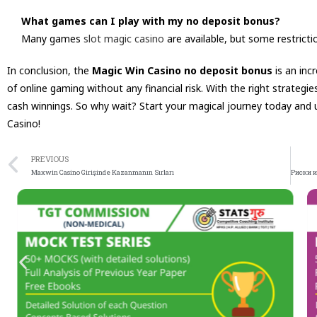
What games can I play with my no deposit bonus?
Many games
slot magic casino
are available, but some restrict
In conclusion, the
Magic Win Casino no deposit bonus
is an inc
of online gaming without any financial risk. With the right strategies
cash winnings. So why wait? Start your magical journey today and 
Casino!
PREVIOUS
Maxwin Casino Girişinde Kazanmanın Sırları