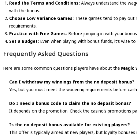
Read the Terms and Conditions:
Always understand the wage
with the bonus.
Choose Low Variance Games:
These games tend to pay out mo
requirements.
Practice with Free Games:
Before jumping in with your bonus,
Set a Budget:
Even when playing with bonus funds, it’s wise to s
Frequently Asked Questions
Here are some common questions players have about the
Magic 
Can I withdraw my winnings from the no deposit bonus?
Yes, but you must meet the wagering requirements before cash
Do I need a bonus code to claim the no deposit bonus?
It depends on the promotion. Check the casino’s promotions pag
Is the no deposit bonus available for existing players?
This offer is typically aimed at new players, but loyalty bonuses 