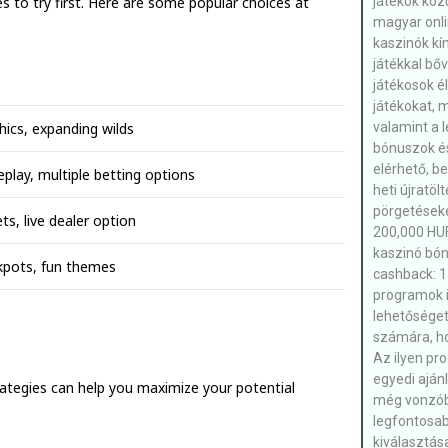
to try first. Here are some popular choices at
játékok köz
magyar onli
kaszinók kí
játékkal bőv
játékosok él
játékokat, m
hics, expanding wilds
valamint a 
bónuszok é
elérhető, be
play, multiple betting options
heti újratöl
pörgetéseke
ets, live dealer option
200,000 HUF
kaszinó bón
kpots, fun themes
cashback: 1
programok 
lehetőséget
számára, ho
Az ilyen pr
egyedi aján
ategies can help you maximize your potential
még vonzóbb
legfontosab
kiválasztás