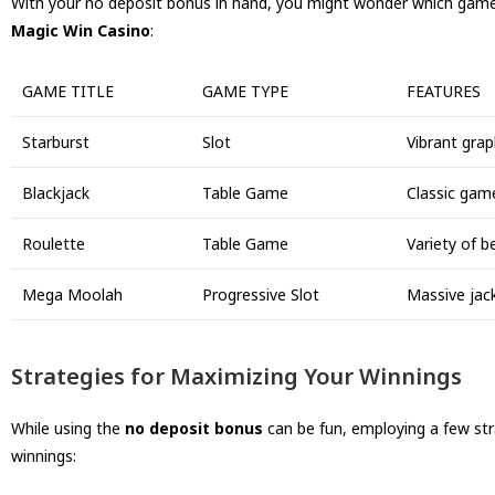
With your no deposit bonus in hand, you might wonder which games 
Magic Win Casino
:
GAME TITLE
GAME TYPE
FEATURES
Starburst
Slot
Vibrant grap
Blackjack
Table Game
Classic game
Roulette
Table Game
Variety of b
Mega Moolah
Progressive Slot
Massive jac
Strategies for Maximizing Your Winnings
While using the
no deposit bonus
can be fun, employing a few str
winnings: