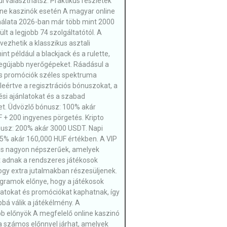
ül választhatsz. Praktikus részletek
ne kaszinók esetén A magyar online
nálata 2026-ban már több mint 2000
ült a legjobb 74 szolgáltatótól. A
vezhetik a klasszikus asztali
int például a blackjack és a rulette,
legújabb nyerőgépeket. Ráadásul a
s promóciók széles spektruma
leértve a regisztrációs bónuszokat, a
tési ajánlatokat és a szabad
t. Üdvözlő bónusz: 100% akár
 + 200 ingyenes pörgetés. Kripto
usz: 200% akár 3000 USDT. Napi
5% akár 160,000 HUF értékben. A VIP
is nagyon népszerűek, amelyek
 adnak a rendszeres játékosok
gy extra jutalmakban részesüljenek.
ogramok előnye, hogy a játékosok
latokat és promóciókat kaphatnak, így
á válik a játékélmény. A
b előnyök A megfelelő online kaszinó
a számos előnnyel járhat, amelyek