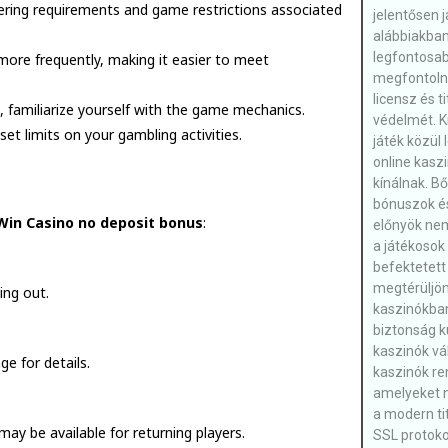
ring requirements and game restrictions associated
jelentősen j
alábbiakban
legfontosa
re frequently, making it easier to meet
megfontolni
licensz és t
 familiarize yourself with the game mechanics.
védelmét. Ki
et limits on your gambling activities.
játék közül 
online kasz
kínálnak. B
bónuszok é
Win Casino no deposit bonus
:
előnyök nem
a játékosok
befektetett
megtérüljön
ing out.
kaszinókban
biztonság k
kaszinók vá
e for details.
kaszinók re
amelyeket n
a modern tit
may be available for returning players.
SSL protokol