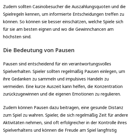
Zudem sollten Casinobesucher die Auszahlungsquoten und die
Spielregeln kennen, um informierte Entscheidungen treffen zu
können. So können sie besser einschätzen, welche Spiele sich
für sie am besten eignen und wo die Gewinnchancen am
höchsten sind.
Die Bedeutung von Pausen
Pausen sind entscheidend für ein verantwortungsvolles
Spielverhalten. Spieler sollten regelmäßig Pausen einlegen, um
ihre Gedanken zu sammeln und impulsives Handeln zu
vermeiden. Eine kurze Auszeit kann helfen, die Konzentration
zurückzugewinnen und die eigenen Emotionen zu regulieren.
Zudem können Pausen dazu beitragen, eine gesunde Distanz
zum Spiel zu wahren. Spieler, die sich regelmäßig Zeit für andere
Aktivitäten nehmen, sind oft erfolgreicher in der Kontrolle ihres
Spielverhaltens und können die Freude am Spiel langfristig