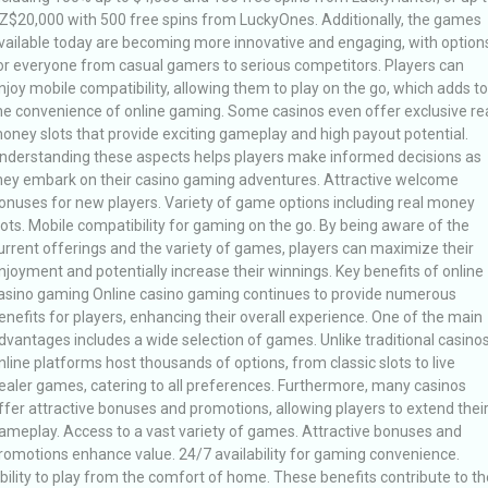
Z$20,000 with 500 free spins from LuckyOnes. Additionally, the games
vailable today are becoming more innovative and engaging, with option
or everyone from casual gamers to serious competitors. Players can
njoy mobile compatibility, allowing them to play on the go, which adds to
he convenience of online gaming. Some casinos even offer exclusive re
oney slots that provide exciting gameplay and high payout potential.
nderstanding these aspects helps players make informed decisions as
hey embark on their casino gaming adventures. Attractive welcome
onuses for new players. Variety of game options including real money
lots. Mobile compatibility for gaming on the go. By being aware of the
urrent offerings and the variety of games, players can maximize their
njoyment and potentially increase their winnings. Key benefits of online
asino gaming Online casino gaming continues to provide numerous
enefits for players, enhancing their overall experience. One of the main
dvantages includes a wide selection of games. Unlike traditional casinos
nline platforms host thousands of options, from classic slots to live
ealer games, catering to all preferences. Furthermore, many casinos
ffer attractive bonuses and promotions, allowing players to extend thei
ameplay. Access to a vast variety of games. Attractive bonuses and
romotions enhance value. 24/7 availability for gaming convenience.
bility to play from the comfort of home. These benefits contribute to th