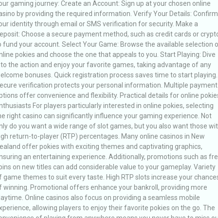
our gaming journey: Create an Account: Sign up at your chosen online
asino by providing the required information. Verify Your Details: Confirm
our identity through email or SMS verification for security. Make a
eposit: Choose a secure payment method, such as credit cards or crypt
o fund your account. Select Your Game: Browse the available selection 
nline pokies and choose the one that appeals to you. Start Playing: Dive
nto the action and enjoy your favorite games, taking advantage of any
elcome bonuses. Quick registration process saves time to start playing.
ecure verification protects your personal information. Multiple payment
ptions offer convenience and flexibility. Practical details for online pokie
nthusiasts For players particularly interested in online pokies, selecting
he right casino can significantly influence your gaming experience. Not
nly do you want a wide range of slot games, but you also want those wi
igh return-to-player (RTP) percentages. Many online casinos in New
ealand offer pokies with exciting themes and captivating graphics,
nsuring an entertaining experience. Additionally, promotions such as fr
pins on new titles can add considerable value to your gameplay. Variety
f game themes to suit every taste. High RTP slots increase your chance
f winning. Promotional offers enhance your bankroll, providing more
laytime. Online casinos also focus on providing a seamless mobile
xperience, allowing players to enjoy their favorite pokies on the go. The