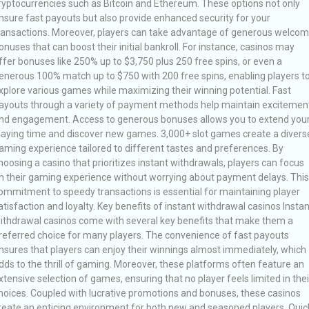
ryptocurrencies such as Bitcoin and Ethereum. These options not only
nsure fast payouts but also provide enhanced security for your
ransactions. Moreover, players can take advantage of generous welco
onuses that can boost their initial bankroll. For instance, casinos may
ffer bonuses like 250% up to $3,750 plus 250 free spins, or even a
enerous 100% match up to $750 with 200 free spins, enabling players t
xplore various games while maximizing their winning potential. Fast
ayouts through a variety of payment methods help maintain excitemen
nd engagement. Access to generous bonuses allows you to extend you
laying time and discover new games. 3,000+ slot games create a divers
aming experience tailored to different tastes and preferences. By
hoosing a casino that prioritizes instant withdrawals, players can focus
n their gaming experience without worrying about payment delays. This
ommitment to speedy transactions is essential for maintaining player
atisfaction and loyalty. Key benefits of instant withdrawal casinos Instan
ithdrawal casinos come with several key benefits that make them a
referred choice for many players. The convenience of fast payouts
nsures that players can enjoy their winnings almost immediately, which
dds to the thrill of gaming. Moreover, these platforms often feature an
xtensive selection of games, ensuring that no player feels limited in thei
hoices. Coupled with lucrative promotions and bonuses, these casinos
reate an enticing environment for both new and seasoned players. Quic