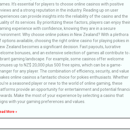
ames. It’s essential for players to choose online casinos with positive
eviews and a strong reputation in the industry. Reading up on user
xperiences can provide insights into the reliability of the casino and the
uality of its services. By prioritizing these factors, players can enjoy thei
aming experience with confidence, knowing they are in a secure
nvironment. Why choose online pokies in New Zealand? With a plethora
f options available, choosing the right online casino for playing pokies in
ew Zealand becomes a significant decision. Fast payouts, lucrative
elcome bonuses, and an extensive selection of games all contribute to 
ibrant gaming landscape. For example, some casinos offer welcome
onuses up to NZ$ 20,000 plus 500 free spins, which can be a game-
hanger for any player. The combination of efficiency, security, and value
akes online casinos a fantastic choice for pokies enthusiasts. Whether
ou’re a seasoned player or new to the world of online gaming, these
latforms provide an opportunity for entertainment and potential financi
ewards. Make the most of your experience by selecting a casino that
ligns with your gaming preferences and values.
ead More »