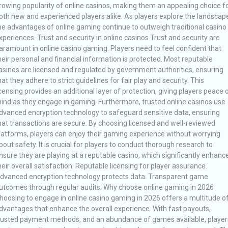
rowing popularity of online casinos, making them an appealing choice f
oth new and experienced players alike. As players explore the landscap
he advantages of online gaming continue to outweigh traditional casino
xperiences. Trust and security in online casinos Trust and security are
aramount in online casino gaming. Players need to feel confident that
heir personal and financial information is protected. Most reputable
asinos are licensed and regulated by government authorities, ensuring
hat they adhere to strict guidelines for fair play and security. This
icensing provides an additional layer of protection, giving players peace 
ind as they engage in gaming. Furthermore, trusted online casinos use
dvanced encryption technology to safeguard sensitive data, ensuring
hat transactions are secure. By choosing licensed and well-reviewed
latforms, players can enjoy their gaming experience without worrying
bout safety. It is crucial for players to conduct thorough research to
nsure they are playing at a reputable casino, which significantly enhanc
heir overall satisfaction. Reputable licensing for player assurance.
dvanced encryption technology protects data. Transparent game
utcomes through regular audits. Why choose online gaming in 2026
hoosing to engage in online casino gaming in 2026 offers a multitude o
dvantages that enhance the overall experience. With fast payouts,
rusted payment methods, and an abundance of games available, player