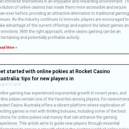
an immerse themselves in an enjoyable and rewarding environment. T
volution of online casinos has made them more accessible and secure
han ever before, providing an attractive alternative to traditional gaming
enues. As the industry continues to innovate, players are encouraged to
ake advantage of the current offerings and explore the latest games a
romotions. With the right approach, online casino gaming can be an
ntertaining and potentially profitable activity.
ead More »
et started with online pokies at Rocket Casino
ustralia: tips for new players in
ugust 6, 2026
nline gaming has experienced exponential growth in recent years, and
nline pokies remain one of the favorites among players. For newcomers
ocket Casino Australia offers a vibrant platform where exploration of
xciting games is met with thrilling bonuses, including some of the best
ptions for online pokies real money that can enhance the gaming
xperience. This article aims to guide new players through essential