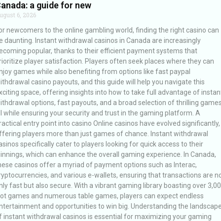
anada: a guide for new
ugust 6, 2026
or newcomers to the online gambling world, finding the right casino can
e daunting. Instant withdrawal casinos in Canada are increasingly
ecoming popular, thanks to their efficient payment systems that
rioritize player satisfaction. Players often seek places where they can
njoy games while also benefiting from options like fast paypal
ithdrawal casino payouts, and this guide will help you navigate this
xciting space, offering insights into how to take full advantage of instan
ithdrawal options, fast payouts, and a broad selection of thrilling games
ll while ensuring your security and trust in the gaming platform. A
ractical entry point into casino Online casinos have evolved significantly,
ffering players more than just games of chance. Instant withdrawal
asinos specifically cater to players looking for quick access to their
innings, which can enhance the overall gaming experience. In Canada,
hese casinos offer a myriad of payment options such as Interac,
ryptocurrencies, and various e-wallets, ensuring that transactions are n
nly fast but also secure. With a vibrant gaming library boasting over 3,0
lot games and numerous table games, players can expect endless
ntertainment and opportunities to win big. Understanding the landscap
f instant withdrawal casinos is essential for maximizing your gaming