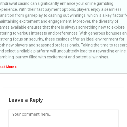
ithdrawal casino can significantly enhance your online gambling
xperience. With their fast payment options, players enjoy a seamless
ransition from gameplay to cashing out winnings, which is a key factor f
aintaining excitement and engagement. Moreover, the diversity of
ames available ensures that there is always something new to explore,
atering to various interests and preferences. With generous bonuses a
 strong focus on security, these casinos offer an ideal environment for
oth new players and seasoned professionals. Taking the time to resear
nd select a reliable platform will undoubtedly lead to a rewarding online
ambling journey filled with excitement and potential winnings.
ead More »
Leave a Reply