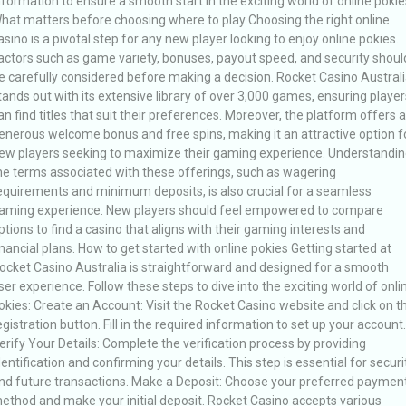
nformation to ensure a smooth start in the exciting world of online pokie
hat matters before choosing where to play Choosing the right online
asino is a pivotal step for any new player looking to enjoy online pokies.
actors such as game variety, bonuses, payout speed, and security shoul
e carefully considered before making a decision. Rocket Casino Austral
tands out with its extensive library of over 3,000 games, ensuring player
an find titles that suit their preferences. Moreover, the platform offers a
enerous welcome bonus and free spins, making it an attractive option f
ew players seeking to maximize their gaming experience. Understandin
he terms associated with these offerings, such as wagering
equirements and minimum deposits, is also crucial for a seamless
aming experience. New players should feel empowered to compare
ptions to find a casino that aligns with their gaming interests and
inancial plans. How to get started with online pokies Getting started at
ocket Casino Australia is straightforward and designed for a smooth
ser experience. Follow these steps to dive into the exciting world of onli
okies: Create an Account: Visit the Rocket Casino website and click on t
egistration button. Fill in the required information to set up your account.
erify Your Details: Complete the verification process by providing
dentification and confirming your details. This step is essential for securi
nd future transactions. Make a Deposit: Choose your preferred paymen
ethod and make your initial deposit. Rocket Casino accepts various