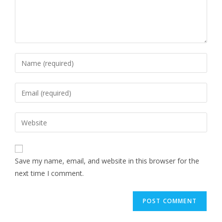
Save my name, email, and website in this browser for the
next time I comment.